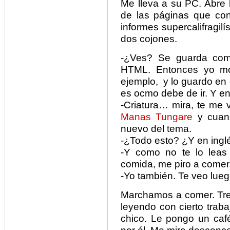
Me lleva a su PC. Abre 
de las páginas que con
informes supercalifragil
dos cojones.
-¿Ves? Se guarda como
HTML. Entonces yo mof
ejemplo, y lo guardo en e
es ocmo debe de ir. Y en
-Criatura… mira, te me 
Manas Tungare
y cuan
nuevo del tema.
-¿Todo esto? ¿Y en ingl
-Y como no te lo leas
comida, me piro a comer
-Yo también. Te veo lueg
Marchamos a comer. Tres
leyendo con cierto trab
chico. Le pongo un caf