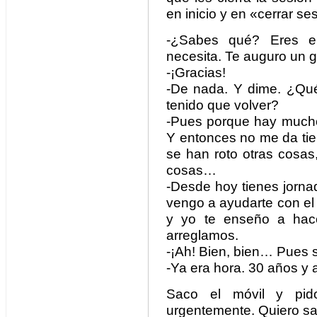
en inicio y en «cerrar se
-¿Sabes qué? Eres el
necesita. Te auguro un g
-¡Gracias!
-De nada. Y dime. ¿Qu
tenido que volver?
-Pues porque hay mucho 
Y entonces no me da tie
se han roto otras cosa
cosas…
-Desde hoy tienes jorna
vengo a ayudarte con el
y yo te enseño a hace
arreglamos.
-¡Ah! Bien, bien… Pues se
-Ya era hora. 30 años y
Saco el móvil y pido
urgentemente. Quiero sal