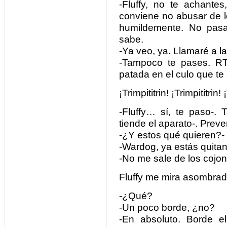
-Fluffy, no te achante
conviene no abusar de lo
humildemente. No pasa
sabe.
-Ya veo, ya. Llamaré a l
-Tampoco te pases. RT
patada en el culo que te 
¡Trimpititrin! ¡Trimpititrin! 
-Fluffy… sí, te paso-.
tiende el aparato-. Prev
-¿Y estos qué quieren?- C
-Wardog, ya estás quitan
-No me sale de los cojone
Fluffy me mira asombrad
-¿Qué?
-Un poco borde, ¿no?
-En absoluto. Borde e