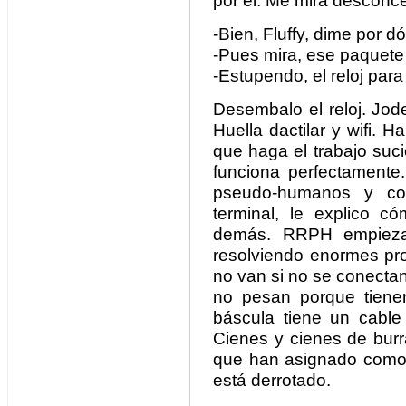
por él. Me mira desconce
-Bien, Fluffy, dime por 
-Pues mira, ese paquete
-Estupendo, el reloj para 
Desembalo el reloj. Joder
Huella dactilar y wifi. H
que haga el trabajo suci
funciona perfectamente
pseudo-humanos y co
terminal, le explico c
demás. RRPH empieza 
resolviendo enormes pr
no van si no se conectan
no pesan porque tiene
báscula tiene un cable
Cienes y cienes de burra
que han asignado como a
está derrotado.