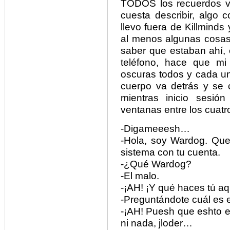
TODOS los recuerdos v
cuesta describir, algo 
llevo fuera de Killminds
al menos algunas cosas.
saber que estaban ahí, e
teléfono, hace que m
oscuras todos y cada un
cuerpo va detrás y se 
mientras inicio sesió
ventanas entre los cuatr
-Digameeesh…
-Hola, soy Wardog. Que 
sistema con tu cuenta.
-¿Qué Wardog?
-El malo.
-¡AH! ¡Y qué haces tú aq
-Preguntándote cuál es e
-¡AH! Puesh que eshto e
ni nada, jloder…