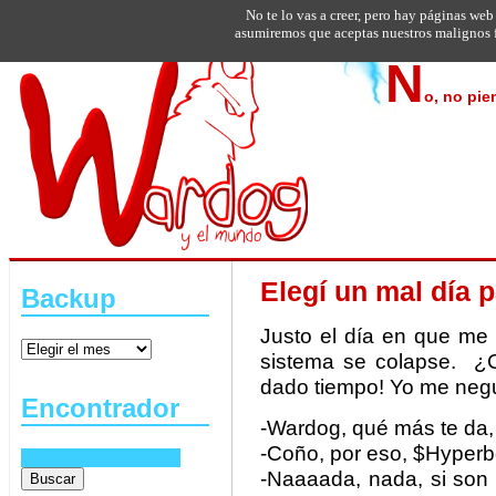
No te lo vas a creer, pero hay páginas web
asumiremos que aceptas nuestros malignos f
N
o, no pie
Elegí un mal día p
Backup
Justo el día en que me 
sistema se colapse. ¿C
dado tiempo! Yo me neg
Encontrador
-Wardog, qué más te da,
-Coño, por eso, $Hyper
-Naaaada, nada, si son 