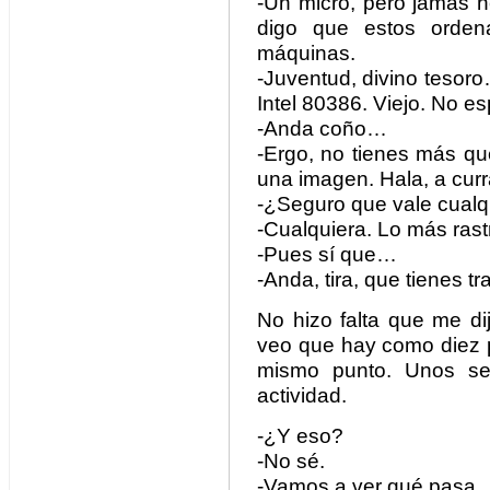
-Un micro, pero jamás h
digo que estos orden
máquinas.
-Juventud, divino tesoro
Intel 80386. Viejo. No es
-Anda coño…
-Ergo, no tienes más qu
una imagen. Hala, a curr
-¿Seguro que vale cualq
-Cualquiera. Lo más rast
-Pues sí que…
-Anda, tira, que tienes 
No hizo falta que me dij
veo que hay como diez 
mismo punto. Unos se 
actividad.
-¿Y eso?
-No sé.
-Vamos a ver qué pasa.