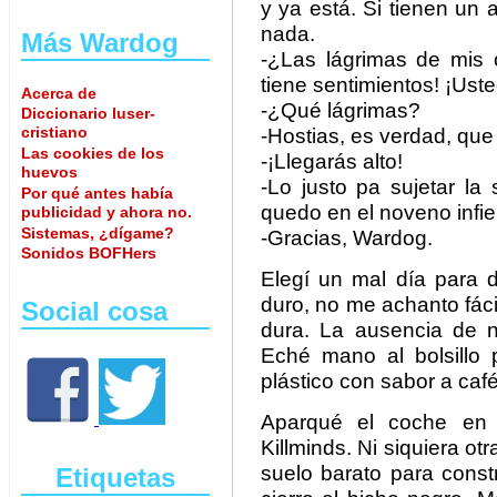
y ya está. Si tienen un 
nada.
Más Wardog
-¿Las lágrimas de mis
tiene sentimientos! ¡Ust
Acerca de
-¿Qué lágrimas?
Diccionario luser-
cristiano
-Hostias, es verdad, qu
Las cookies de los
-¡Llegarás alto!
huevos
-Lo justo pa sujetar l
Por qué antes había
quedo en el noveno infi
publicidad y ahora no.
Sistemas, ¿dígame?
-Gracias, Wardog.
Sonidos BOFHers
Elegí un mal día para d
duro, no me achanto fác
Social cosa
dura. La ausencia de n
Eché mano al bolsillo
plástico con sabor a caf
Aparqué el coche en
Killminds. Ni siquiera o
suelo barato para const
Etiquetas