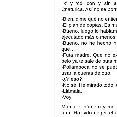
‘lx’ y ‘cd’ con y sin a
Criaturica. Así no se bor
-Bien, dime qué no entie
-El plan de copias. Es m
-Bueno, luego lo habla
ejecutado más o menos 
-Bueno, no he hecho na
que…
-Futa madre. Que no ex
pelo ya te sale de puta 
-Pollamboca no se pued
usar la cuenta de otro.
-¿Y eso?
-No sé. He mirado todo, 
-Llámala.
-Voy.
Marca el número y me p
rara. Ha sido coger el 