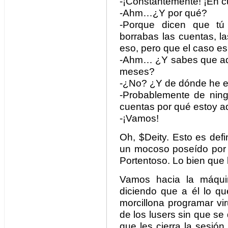
-¡Constantemente! ¡En c
-Ahm…¿Y por qué?
-Porque dicen que tú
borrabas las cuentas, l
eso, pero que el caso es
-Ahm… ¿Y sabes que aq
meses?
-¿No? ¿Y de dónde he e
-Probablemente de ning
cuentas por qué estoy a
-¡Vamos!
Oh, $Deity. Esto es defi
un mocoso poseído por u
Portentoso. Lo bien que
Vamos hacia la máquin
diciendo que a él lo qu
morcillona programar vi
de los lusers sin que se
que les cierra la sesió