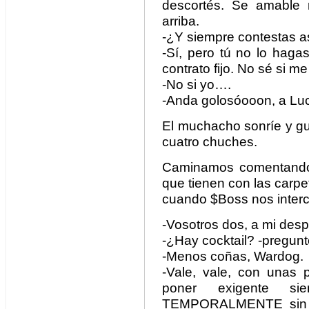
descortés. Se amable 
arriba.
-¿Y siempre contestas a
-Sí, pero tú no lo hag
contrato fijo. No sé si m
-No si yo….
-Anda golosóooon, a Luck
El muchacho sonríe y gu
cuatro chuches.
Caminamos comentando 
que tienen con las carpe
cuando $Boss nos interc
-Vosotros dos, a mi des
-¿Hay cocktail? -pregun
-Menos coñas, Wardog.
-Vale, vale, con unas
poner exigente s
TEMPORALMENTE sin 