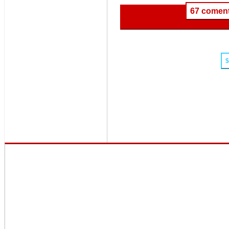
67 coment
$