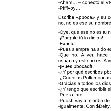
-Aham… – conecto el VNC-
-Pffffvoy…
Escribe «pboca» y su co
no, no es ese su nombre
-Oye, que ese no es tu 
-¡Porqule tú lo diglas!
-Exacto.
-Pues siempre ha sido e
-Que no. A ver, hace
usuario y este no es. A v
-¡Pues pbocadf!
-¿Y por qué escribes pb
-¿Cuántlas Pollambocas
-Gracias a todos los dios
-¿Y tengo que escriblir e
-Pues claro.
-Puesh vayla mierdla de 
-Igualmente. Con $Deity,