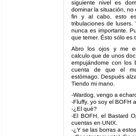
siguiente nivel es do
dominar la situación, no
fin y al cabo, esto e
tribulaciones de lusers. 
nunca es importante. P
que temer. Ésto sólo es t
Abro los ojos y me e
calculo que de unos doce
empujándome con los 
cuenta de que el mu
estómago. Después alza 
Tiendo mi mano.
-Wardog, vengo a echaro
-Fluffy, yo soy el BOFH a
-¿El qué?
-El BOFH, el Bastard O
cuentas en UNIX.
-¿Y se las borras a est