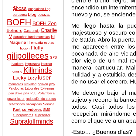
cierro el bicho negro. 
encendido un intermiten
$boss
Auspiciano Lag
nuevo y no, se enciende
Blog
barbacoa
bocazas
BOFH
BOFH Zen
Me llego hasta la pue
Charlie
Bolindre
Casconulo
majestuoso y oscuro com
V
El
derechos fundamentales
de Satán. Abro la puerta
Máquina II
empatía
espías
me aparecen entre los
Fluffy
ficción
bocanada de aire vici
gilipolleces
GPS
olor viejo de un mal r
hackers
impresora
internet
manera partiucular. Ma
Killminds
Ionosio
nulidad y a estulticia d
luser
Lucky
Lucy
de no usar el cerebro. 
monitores
Navidad
opinion
p2p
Patologías Laborales Extremas
Me detengo bajo el ma
pen drive
pifia
PLE
Pollamboca
sujeto y recorro la barro
power luser
reducción de costes
reflexiones
salvajadas
Service
todos. Casi todos los
servidores
Pack
SMS
recepción, mirándome en
superpoderes
supervisor
como el que ve a un apa
Suprakillminds
-Esto… ¿Buenos días?