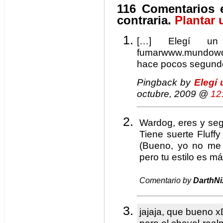
116 Comentarios e
contraria.
Plantar 
[…] Elegí u
fumarwww.mundowd
hace pocos segund
Pingback by
Elegí 
octubre, 2009 @
12
Wardog, eres y seg
Tiene suerte Fluff
(Bueno, yo no me 
pero tu estilo es má
Comentario by
DarthNi
jajaja, que bueno 