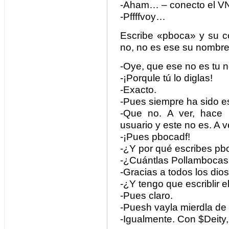
-Aham… – conecto el VNC-
-Pffffvoy…
Escribe «pboca» y su co
no, no es ese su nombre
-Oye, que ese no es tu 
-¡Porqule tú lo diglas!
-Exacto.
-Pues siempre ha sido e
-Que no. A ver, hace
usuario y este no es. A v
-¡Pues pbocadf!
-¿Y por qué escribes pb
-¿Cuántlas Pollambocas
-Gracias a todos los dios
-¿Y tengo que escriblir e
-Pues claro.
-Puesh vayla mierdla de 
-Igualmente. Con $Deity,