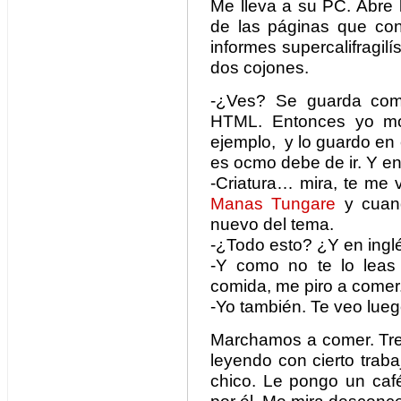
Me lleva a su PC. Abre 
de las páginas que con
informes supercalifragil
dos cojones.
-¿Ves? Se guarda como
HTML. Entonces yo mof
ejemplo, y lo guardo en e
es ocmo debe de ir. Y en
-Criatura… mira, te me 
Manas Tungare
y cuan
nuevo del tema.
-¿Todo esto? ¿Y en ingl
-Y como no te lo leas
comida, me piro a comer
-Yo también. Te veo lueg
Marchamos a comer. Tres
leyendo con cierto trab
chico. Le pongo un caf