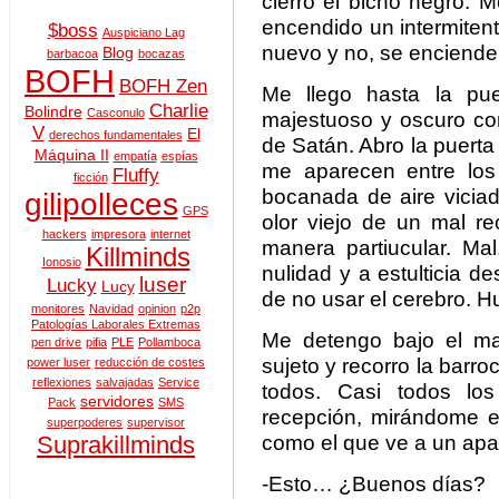
cierro el bicho negro. 
encendido un intermiten
$boss
Auspiciano Lag
nuevo y no, se enciende
Blog
barbacoa
bocazas
BOFH
BOFH Zen
Me llego hasta la pue
Charlie
Bolindre
Casconulo
majestuoso y oscuro com
V
El
derechos fundamentales
de Satán. Abro la puerta
Máquina II
empatía
espías
me aparecen entre los
Fluffy
ficción
bocanada de aire vici
gilipolleces
GPS
olor viejo de un mal r
hackers
impresora
internet
manera partiucular. Ma
Killminds
Ionosio
nulidad y a estulticia d
luser
Lucky
Lucy
de no usar el cerebro. 
monitores
Navidad
opinion
p2p
Patologías Laborales Extremas
Me detengo bajo el ma
pen drive
pifia
PLE
Pollamboca
sujeto y recorro la barro
power luser
reducción de costes
reflexiones
salvajadas
Service
todos. Casi todos los
servidores
Pack
SMS
recepción, mirándome en
superpoderes
supervisor
como el que ve a un apa
Suprakillminds
-Esto… ¿Buenos días?