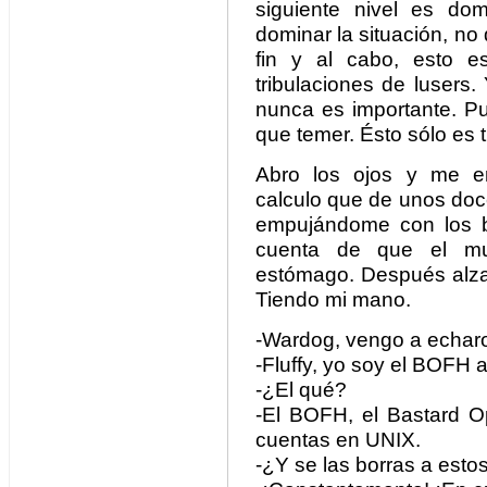
siguiente nivel es do
dominar la situación, no
fin y al cabo, esto e
tribulaciones de lusers. 
nunca es importante. P
que temer. Ésto sólo es t
Abro los ojos y me e
calculo que de unos doce
empujándome con los 
cuenta de que el mu
estómago. Después alza 
Tiendo mi mano.
-Wardog, vengo a echaro
-Fluffy, yo soy el BOFH a
-¿El qué?
-El BOFH, el Bastard O
cuentas en UNIX.
-¿Y se las borras a est