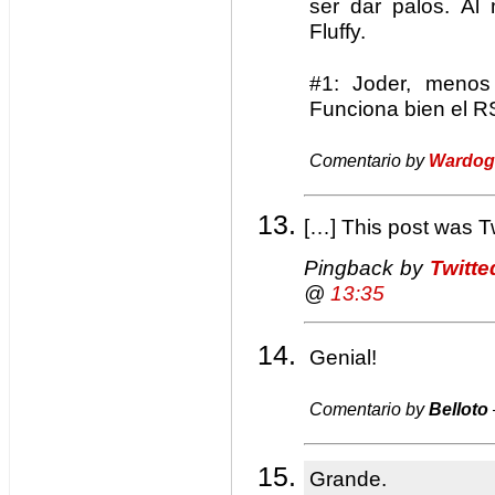
ser dar palos. A
Fluffy.
#1: Joder, menos
Funciona bien el RS
Comentario by
Wardog
[…] This post was 
Pingback by
Twitt
@
13:35
Genial!
Comentario by
Belloto
Grande.