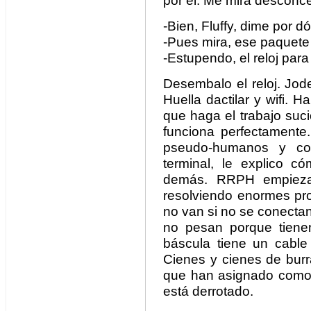
por él. Me mira desconce
-Bien, Fluffy, dime por 
-Pues mira, ese paquete
-Estupendo, el reloj para 
Desembalo el reloj. Joder
Huella dactilar y wifi. H
que haga el trabajo suci
funciona perfectamente
pseudo-humanos y co
terminal, le explico c
demás. RRPH empieza 
resolviendo enormes pr
no van si no se conectan
no pesan porque tiene
báscula tiene un cable
Cienes y cienes de burra
que han asignado como a
está derrotado.