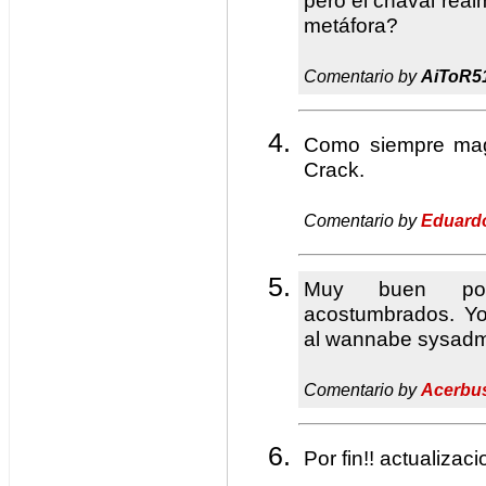
pero el chaval rea
metáfora?
Comentario by
AiToR5
Como siempre magi
Crack.
Comentario by
Eduard
Muy buen pos
acostumbrados. Y
al wannabe sysadm
Comentario by
Acerbu
Por fin!! actualizaci