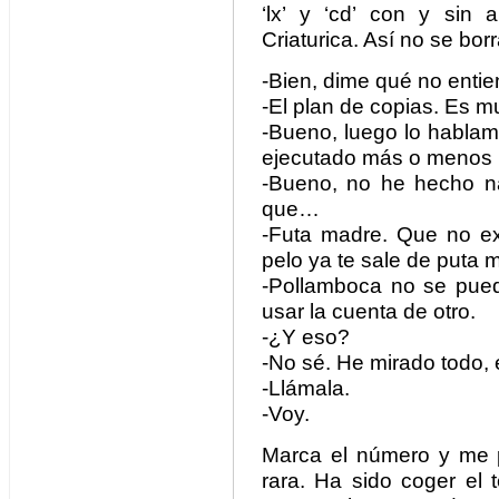
‘lx’ y ‘cd’ con y sin a
Criaturica. Así no se bor
-Bien, dime qué no entie
-El plan de copias. Es m
-Bueno, luego lo habla
ejecutado más o menos 
-Bueno, no he hecho na
que…
-Futa madre. Que no ex
pelo ya te sale de puta 
-Pollamboca no se pued
usar la cuenta de otro.
-¿Y eso?
-No sé. He mirado todo, 
-Llámala.
-Voy.
Marca el número y me p
rara. Ha sido coger el 