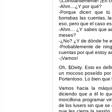
-¡Constantemente! ¡En c
-Ahm…¿Y por qué?
-Porque dicen que tú
borrabas las cuentas, l
eso, pero que el caso es
-Ahm… ¿Y sabes que aq
meses?
-¿No? ¿Y de dónde he e
-Probablemente de ning
cuentas por qué estoy a
-¡Vamos!
Oh, $Deity. Esto es defi
un mocoso poseído por u
Portentoso. Lo bien que
Vamos hacia la máquin
diciendo que a él lo qu
morcillona programar vi
de los lusers sin que se
que les cierra la sesió