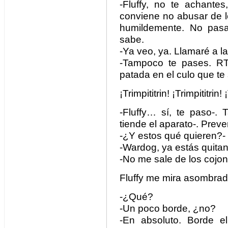
-Fluffy, no te achante
conviene no abusar de lo
humildemente. No pasa
sabe.
-Ya veo, ya. Llamaré a l
-Tampoco te pases. RT
patada en el culo que te 
¡Trimpititrin! ¡Trimpititrin! 
-Fluffy… sí, te paso-.
tiende el aparato-. Prev
-¿Y estos qué quieren?- C
-Wardog, ya estás quitan
-No me sale de los cojone
Fluffy me mira asombrad
-¿Qué?
-Un poco borde, ¿no?
-En absoluto. Borde e