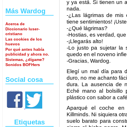
y ya está. Si tienen un 
nada.
Más Wardog
-¿Las lágrimas de mis
tiene sentimientos! ¡Ust
Acerca de
-¿Qué lágrimas?
Diccionario luser-
cristiano
-Hostias, es verdad, qu
Las cookies de los
-¡Llegarás alto!
huevos
-Lo justo pa sujetar l
Por qué antes había
quedo en el noveno infi
publicidad y ahora no.
Sistemas, ¿dígame?
-Gracias, Wardog.
Sonidos BOFHers
Elegí un mal día para d
duro, no me achanto fác
Social cosa
dura. La ausencia de n
Eché mano al bolsillo
plástico con sabor a caf
Aparqué el coche en
Killminds. Ni siquiera o
suelo barato para const
Etiquetas