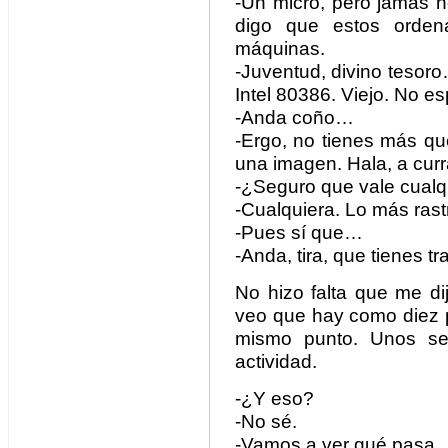
-Un micro, pero jamás h
digo que estos orden
máquinas.
-Juventud, divino tesoro
Intel 80386. Viejo. No es
-Anda coño…
-Ergo, no tienes más qu
una imagen. Hala, a curr
-¿Seguro que vale cualq
-Cualquiera. Lo más rast
-Pues sí que…
-Anda, tira, que tienes 
No hizo falta que me dij
veo que hay como diez 
mismo punto. Unos se 
actividad.
-¿Y eso?
-No sé.
-Vamos a ver qué pasa.