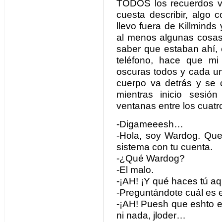
TODOS los recuerdos v
cuesta describir, algo 
llevo fuera de Killminds
al menos algunas cosas.
saber que estaban ahí, e
teléfono, hace que m
oscuras todos y cada un
cuerpo va detrás y se 
mientras inicio sesió
ventanas entre los cuatr
-Digameeesh…
-Hola, soy Wardog. Que 
sistema con tu cuenta.
-¿Qué Wardog?
-El malo.
-¡AH! ¡Y qué haces tú aq
-Preguntándote cuál es e
-¡AH! Puesh que eshto e
ni nada, jloder…