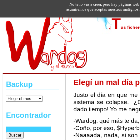
No te lo vas a creer, pero hay páginas web
asumiremos que aceptas nuestros malignos f
T
¿
us fiche
Elegí un mal día p
Backup
Justo el día en que me 
sistema se colapse. ¿C
dado tiempo! Yo me neg
Encontrador
-Wardog, qué más te da,
-Coño, por eso, $Hyper
-Naaaada, nada, si son 