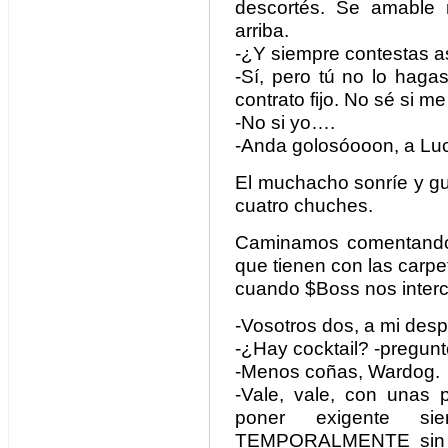
descortés. Se amable 
arriba.
-¿Y siempre contestas a
-Sí, pero tú no lo hag
contrato fijo. No sé si m
-No si yo….
-Anda golosóooon, a Luck
El muchacho sonríe y gu
cuatro chuches.
Caminamos comentando 
que tienen con las carpe
cuando $Boss nos interc
-Vosotros dos, a mi des
-¿Hay cocktail? -pregun
-Menos coñas, Wardog.
-Vale, vale, con unas
poner exigente s
TEMPORALMENTE sin 