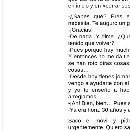
en inicio y en «cerrar se
-¿Sabes qué? Eres el
necesita. Te auguro un g
-¡Gracias!
-De nada. Y dime. ¿Qu
tenido que volver?
-Pues porque hay mucho 
Y entonces no me da tie
se han roto otras cosa
cosas…
-Desde hoy tienes jorna
vengo a ayudarte con el
y yo te enseño a hace
arreglamos.
-¡Ah! Bien, bien… Pues se
-Ya era hora. 30 años y
Saco el móvil y pido
urgentemente. Quiero sal