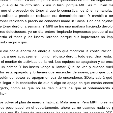
, que quite de otro sitio. Y así lo hizo, porque MKII es mú bien m
 que el proveedor de tóner al que le comprábamos tóner remanufac
 calidad a precio de reciclado era demasiado caro. Y cambió a ot
tóner reciclado a precio de condones made in China. Con dos cojone
e tóner duró una semana. Y MKII se tiró una mañana haciendo devolu
res defectuosos, yo un día entero limpiando impresoras porque al ca
ertía el tóner y los lusers llorando porque sus impresoras no imp
sólo negro y gris.
e dio por el ahorro de energía, hubo que modificar la configuración 
 para que apagasen el monitor, el disco duro… todo eso. Una fiesta.
 el monitor de actividad de la red. Los equipos se apagaban y se enc
un primor. Y los lusers venga a llamar. Que se van y cuando vuel
dor está apagado y lo tienen que encender de nuevo, pero que cua
botón del power se apagan en vez de encenderse. $Deity sabrá qué 
e llegar a la conclusión de que si algo se apaga es que estaba encen
gado, cómo es que no se dan cuenta de que el ordenadorcito 
ito».
e volver al plan de energía habitual. Mala suerte. Pero MKII no se ri
os poco papel en el departamento, ahora ya no usamos nada de 
ebe ser. En lugar de imprimirnos los documentos, los hacemos PDF