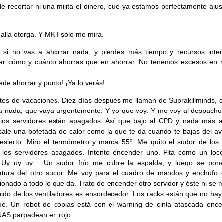
e recortar ni una mijita el dinero, que ya estamos perfectamente ajus
calla otorga. Y MKII sólo me mira.
, si no vas a ahorrar nada, y pierdes más tiempo y recursos inte
uar cómo y cuánto ahorras que en ahorrar. No tenemos excesos en 
ede ahorrar y punto! ¡Ya lo verás!
tes de vacaciones. Diez días después me llaman de Suprakillminds, 
a nada, que vaya urgentemente. Y yo que voy. Y me voy al despacho
ios servidores están apagados. Así que bajo al CPD y nada más ab
sale una bofetada de calor como la que te da cuando te bajas del av
esierto. Miro el termómetro y marca 55º. Me quito el sudor de los 
o los servidores apagados. Intento encender uno. Pita como un loc
 Uy uy uy… Un sudor frío me cubre la espalda, y luego se pon
tura del otro sudor. Me voy para el cuadro de mandos y enchufo e
ionado a todo lo que da. Trato de encender otro servidor y éste ni se
ido de los ventiladores es ensordecedor. Los racks están que no hay
ue. Un robot de copias está con el warning de cinta atascada ence
NAS parpadean en rojo.