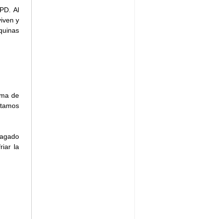
PD. Al
viven y
áquinas
ema de
stamos
apagado
iar la