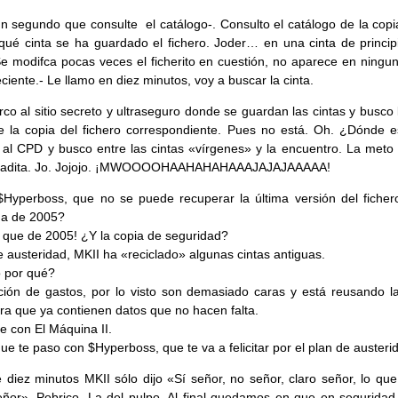
un segundo que consulte el catálogo-. Consulto el catálogo de la copi
qué cinta se ha guardado el fichero. Joder… en una cinta de princip
e modifca pocas veces el ficherito en cuestión, no aparece en ningun
eciente.- Le llamo en diez minutos, voy a buscar la cinta.
co al sitio secreto y ultraseguro donde se guardan las cintas y busco
e la copia del fichero correspondiente. Pues no está. Oh. ¿Dónde e
al CPD y busco entre las cintas «vírgenes» y la encuentro. La meto 
eadita. Jo. Jojojo. ¡MWOOOOHAAHAHAHAAAJAJAJAAAAA!
$Hyperboss, que no se puede recuperar la última versión del ficher
na de 2005?
que de 2005! ¿Y la copia de seguridad?
e austeridad, MKII ha «reciclado» algunas cintas antiguas.
 por qué?
ión de gastos, por lo visto son demasiado caras y está reusando l
ra que ya contienen datos que no hacen falta.
 con El Máquina II.
que te paso con $Hyperboss, que te va a felicitar por el plan de austeri
 diez minutos MKII sólo dijo «Sí señor, no señor, claro señor, lo que
eñor». Pobrico. La del pulpo. Al final quedamos en que en seguridad