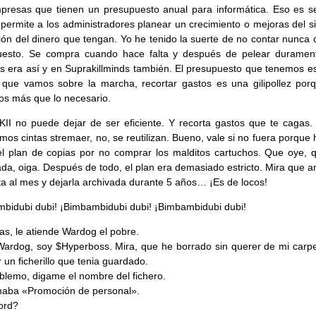
resas que tienen un presupuesto anual para informática. Eso es s
permite a los administradores planear un crecimiento o mejoras del s
ión del dinero que tengan. Yo he tenido la suerte de no contar nunca 
uesto. Se compra cuando hace falta y después de pelear duramen
ds era así y en Suprakillminds también. El presupuesto que tenemos es
que vamos sobre la marcha, recortar gastos es una gilipollez por
s más que lo necesario.
II no puede dejar de ser eficiente. Y recorta gastos que te cagas.
os cintas stremaer, no, se reutilizan. Bueno, vale si no fuera porque
el plan de copias por no comprar los malditos cartuchos. Que oye, 
da, oiga. Después de todo, el plan era demasiado estricto. Mira que a
ta al mes y dejarla archivada durante 5 años… ¡Es de locos!
bidubi dubi! ¡Bimbambidubi dubi! ¡Bimbambidubi dubi!
as, le atiende Wardog el pobre.
Wardog, soy $Hyperboss. Mira, que he borrado sin querer de mi carpe
r un ficherillo que tenia guardado.
blemo, digame el nombre del fichero.
maba «Promoción de personal».
ord?