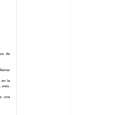
 va de
llamar
 en la
, esto,
do una