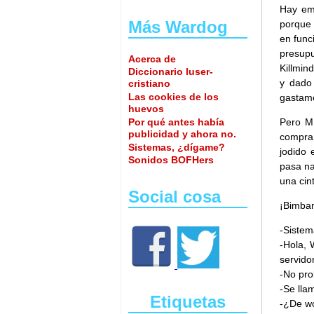
Hay emp
Más Wardog
porque 
en func
presup
Acerca de
Killmin
Diccionario luser-
y dado 
cristiano
Las cookies de los
gastamo
huevos
Por qué antes había
Pero MK
publicidad y ahora no.
compram
Sistemas, ¿dígame?
jodido 
Sonidos BOFHers
pasa na
una cin
Social cosa
¡Bimbam
-Sistem
-Hola, 
servido
-No pro
-Se lla
Etiquetas
-¿De w