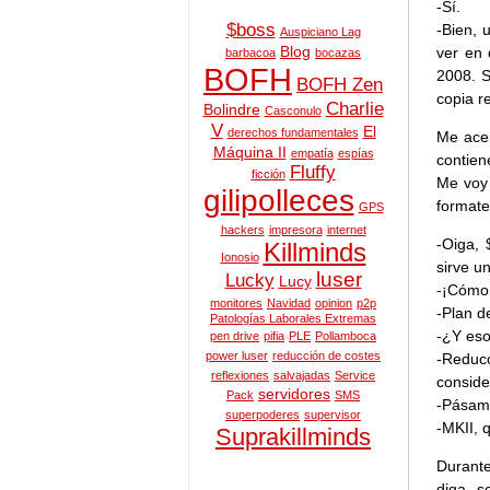
-Sí.
$boss
-Bien, 
Auspiciano Lag
Blog
ver en 
barbacoa
bocazas
BOFH
2008. S
BOFH Zen
copia r
Charlie
Bolindre
Casconulo
V
El
derechos fundamentales
Me acer
Máquina II
empatía
espías
contien
Fluffy
ficción
Me voy 
gilipolleces
format
GPS
hackers
impresora
internet
-Oiga, 
Killminds
Ionosio
sirve u
luser
Lucky
Lucy
-¡Cómo 
monitores
Navidad
opinion
p2p
-Plan d
Patologías Laborales Extremas
-¿Y eso
pen drive
pifia
PLE
Pollamboca
power luser
reducción de costes
-Reducc
reflexiones
salvajadas
Service
conside
servidores
Pack
SMS
-Pásame
superpoderes
supervisor
-MKII, 
Suprakillminds
Durante
diga, s