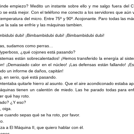
nde empiezo? Medito un instante sobre ello y me salgo fuera del C
to se está mejor. Con el teléfono me conecto a los servidores que aún 
 temperatura del micro. Entre 75º y 90º. Acojonante. Paro todas las m
ue la sala se enfríe y las máquinas tambien.
bidubi dubi! ¡Bimbambidubi dubi! ¡Bimbambidubi dubi!
mas, sudamos como perras…
yperboss, ¿qué cojones está pasando?
istemas están sobrecalentados! ¡Hemos transferido la energía al sist
ón! ¡Demasiado calor en el núcleo! ¡Las defensas están fallando! ¡E
do un informe de daños, capitán!
, en serio, qué está pasando.
 intentaba quitarle hierro al asunto. Que el aire acondiconado estaba 
áquinas tienen un calentón de miedo. Las he parado todas para enfr
ver qué hay roto.
ado? ¿Y eso?
, oiga.
e cuando sepas qué se ha roto, por favor.
to.
iza a El Máquina II, que quiero hablar con él.
denes.