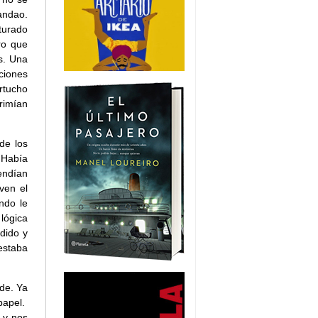
andao.
turado
ro que
s. Una
ciones
rtucho
rimían
de los
 Había
endían
ven el
ndo le
lógica
dido y
estaba
nde. Ya
papel.
 y nos