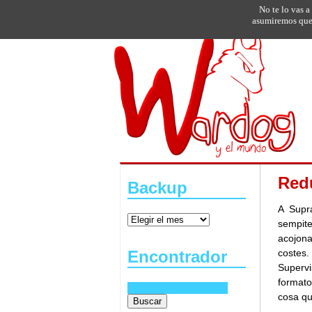
No te lo vas a
asumiremos que 
Red
Backup
A Supr
sempit
acojona
costes
Encontrador
Superv
formato
cosa qu