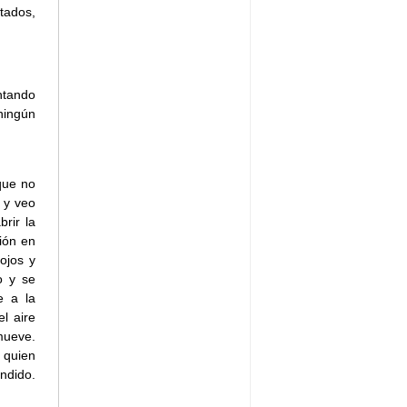
tados,
ntando
ningún
que no
 y veo
rir la
ión en
ojos y
o y se
e a la
l aire
 mueve.
 quien
ndido.