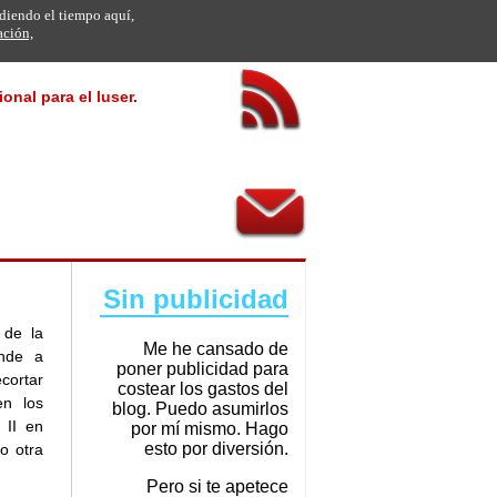
rdiendo el tiempo aquí,
ación,
onal para el luser.
Sin publicidad
 de la
Me he cansado de
ende a
poner publicidad para
cortar
costear los gastos del
n los
blog. Puedo asumirlos
 II en
por mí mismo. Hago
esto por diversión.
o otra
Pero si te apetece