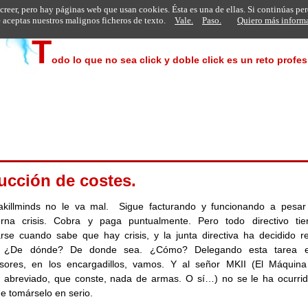
 creer, pero hay páginas web que usan cookies. Ésta es una de ellas. Si continúas pe
aceptas nuestros malignos ficheros de texto.
Vale.
Paso.
Quiero más inform
T
odo lo que no sea click y doble click es un reto profesi
ucción de costes.
akillminds no le va mal. Sigue facturando y funcionando a pesar
erna crisis. Cobra y paga puntualmente. Pero todo directivo ti
rse cuando sabe que hay crisis, y la junta directiva ha decidido re
. ¿De dónde? De donde sea. ¿Cómo? Delegando esta tarea e
isores, en los encargadillos, vamos. Y al señor MKII (El Máquina
 abreviado, que conste, nada de armas. O sí…) no se le ha ocurrid
e tomárselo en serio.