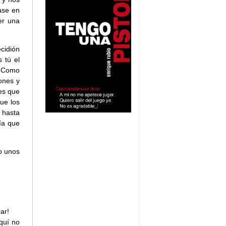
ase en
er una
ecidión
 tú el
. Como
ones y
 es que
ue los
 hasta
ía que
o unos
ar!
quí no