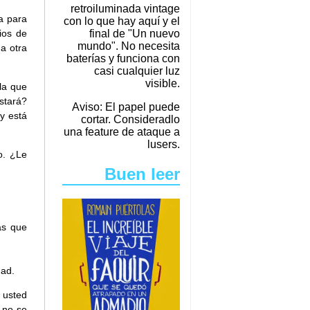
retroiluminada vintage
a para
con lo que hay aquí y el
final de "Un nuevo
ios de
mundo". No necesita
a otra
baterías y funciona con
casi cualquier luz
visible.
 la que
stará?
Aviso: El papel puede
y está
cortar. Consideradlo
una feature de ataque a
lusers.
o. ¿Le
Buen leer
as que
dad.
 usted
 no se