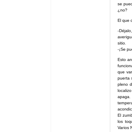
se pued
¿no?
El que 
-Déjalo
averig
sitio.
-¡Se pu
Esto an
funcion
que var
puerta 
pleno d
localiz
apaga.
tempera
acondic
El zumb
los toq
Varios 