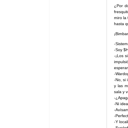
¿Por dó
fresqui
miro la
hasta q
¡Bimbam
-Siste
-Soy $H
-¡Los s
impulsi
esperan
-Wardog
-No, si
y las m
sala y 
-¿Apag
-Ni idea
-Avísam
-Perfec
-Y local
-Susór