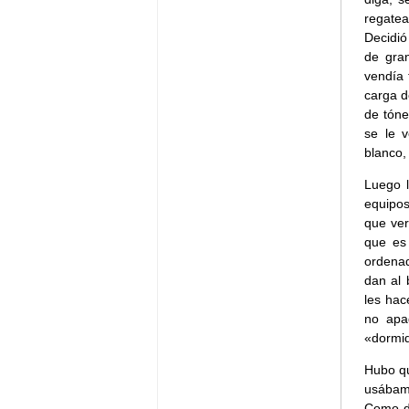
regatea
Decidió
de gran
vendía 
carga d
de tóne
se le v
blanco, 
Luego l
equipos
que ver
que es 
ordena
dan al 
les hac
no apa
«dormid
Hubo qu
usábam
Como d