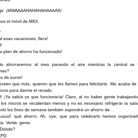
jeje. ¡MWAAAAHAHAHAHAAAAA!
s el móvil de MKII.
?
al esas vacaciones, fiera!
!
tu plan de ahorro ha funcionado!
to ahorraremos al mes parando el aire mientras la central se
ones?
os de euros!
 creen que más, quieren que les llames para felicitarte. Me acaba de 
oss para darme el recado.
l! ¡Ya sabía yo que funcionaría! Claro, al no haber gente trabajando
, los micros se recalientan menos y no es necesario refrigerar la sala
olo los fines de semana también supondrá un ahorro de…
uuuuf, qué ahorro. Ah, oye, que para celebrarlo hemos organiza
a. Vente, genio.
¿Dónde?
CPD.