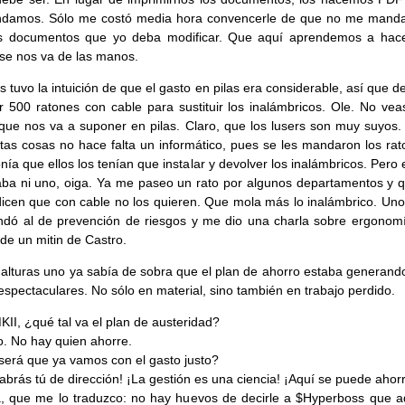
ndamos. Sólo me costó media hora convencerle de que no me mand
s documentos que yo deba modificar. Que aquí aprendemos a hac
 se nos va de las manos.
 tuvo la intuición de que el gasto en pilas era considerable, así que d
 500 ratones con cable para sustituir los inalámbricos. Ole. No veas
que nos va a suponer en pilas. Claro, que los lusers son muy suyos
tas cosas no hace falta un informático, pues se les mandaron los rat
nía que ellos los tenían que instalar y devolver los inalámbricos. Pero
aba ni uno, oiga. Ya me paseo un rato por algunos departamentos y q
dicen que con cable no los quieren. Que mola más lo inalámbrico. Uno
dó al de prevención de riesgos y me dio una charla sobre ergonom
 de un mitin de Castro.
 alturas uno ya sabía de sobra que el plan de ahorro estaba generand
espectaculares. No sólo en material, sino también en trabajo perdido.
KII, ¿qué tal va el plan de austeridad?
o. No hay quien ahorre.
será que ya vamos con el gasto justo?
abrás tú de dirección! ¡La gestión es una ciencia! ¡Aquí se puede ahorr
, que me lo traduzco: no hay huevos de decirle a $Hyperboss que a