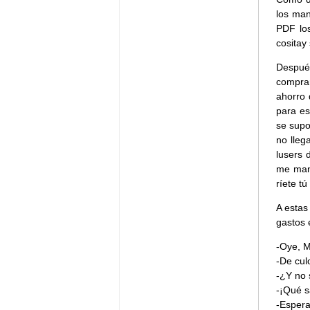
los ma
PDF lo
cositay
Después
comprar
ahorro 
para es
se supo
no lleg
lusers 
me man
ríete tú
A estas
gastos 
-Oye, M
-De cul
-¿Y no 
-¡Qué s
-Espera