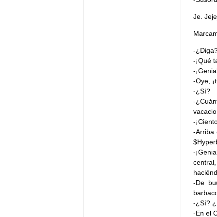
Je. Je
Marcamo
-¿Diga
-¡Qué t
-¡Genial
-Oye, ¡
-¿Sí?
-¿Cuán
vacaci
-¡Cient
-Arriba
$Hyperb
-¡Genia
central
haciénd
-De bu
barbaco
-¿Sí? 
-En el 