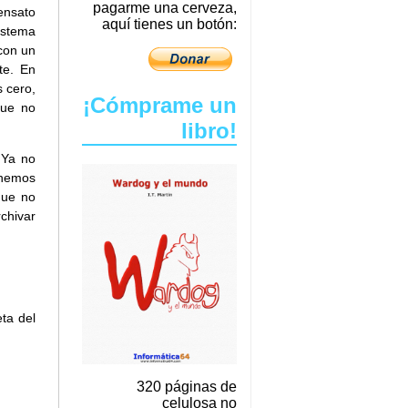
pagarme una cerveza,
ensato
aquí tienes un botón:
istema
con un
te. En
 cero,
¡Cómprame un
que no
libro!
 Ya no
 hemos
que no
rchivar
ta del
320 páginas de
celulosa no