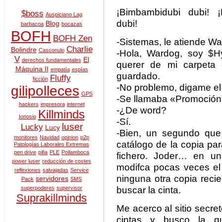
¡Bimbambidubi dubi! ¡
$boss
Auspiciano Lag
dubi!
Blog
barbacoa
bocazas
BOFH
BOFH Zen
-Sistemas, le atiende Wa
Charlie
Bolindre
Casconulo
-Hola, Wardog, soy $H
V
El
derechos fundamentales
querer de mi carpeta d
Máquina II
empatía
espías
guardado.
Fluffy
ficción
-No problemo, digame el 
gilipolleces
GPS
-Se llamaba «Promoción
hackers
impresora
internet
-¿De word?
Killminds
Ionosio
-Sí.
luser
Lucky
Lucy
-Bien, un segundo que 
monitores
Navidad
opinion
p2p
catálogo de la copia pa
Patologías Laborales Extremas
pen drive
pifia
PLE
Pollamboca
fichero. Joder… en un
power luser
reducción de costes
modifca pocas veces el 
reflexiones
salvajadas
Service
ninguna otra copia recie
servidores
Pack
SMS
buscar la cinta.
superpoderes
supervisor
Suprakillminds
Me acerco al sitio secre
cintas y busco la qu