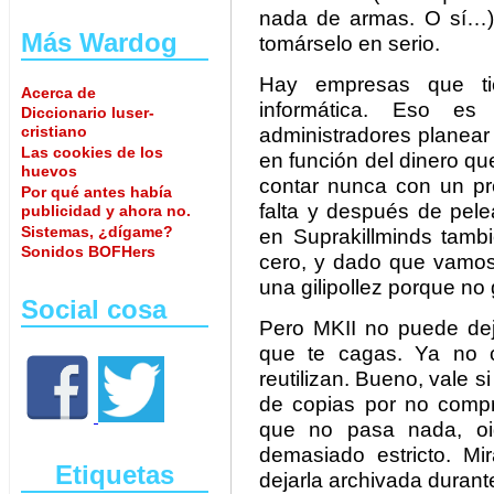
nada de armas. O sí…) 
Más Wardog
tomárselo en serio.
Hay empresas que ti
Acerca de
informática. Eso es
Diccionario luser-
cristiano
administradores planear
Las cookies de los
en función del dinero qu
huevos
contar nunca con un p
Por qué antes había
falta y después de pele
publicidad y ahora no.
Sistemas, ¿dígame?
en Suprakillminds tamb
Sonidos BOFHers
cero, y dado que vamos 
una gilipollez porque n
Social cosa
Pero MKII no puede deja
que te cagas. Ya no c
reutilizan. Bueno, vale s
de copias por no compr
que no pasa nada, oi
demasiado estricto. Mi
Etiquetas
dejarla archivada duran