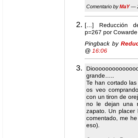
Comentario by
MaY
— 2
[…] Reducción de
p=267 por Cowarde
Pingback by
Reduc
@
16:06
Diooooooooooooo
grande…..
Te han cortado las
os veo comprando
con un tiron de orej
no le dejan una 
zapato. Un placer
comentado, me he d
eso).