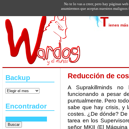
No te lo vas a creer, pero hay páginas web
asumiremos que aceptas nuestros malignos f
T
ienes más 
Reducción de cos
Backup
A Suprakillminds no
funcionando a pesar de
puntualmente. Pero todo
Encontrador
sabe que hay crisis, y l
costes. ¿De dónde? De
tarea en los Supervisor
señor MKII (El Máquina 