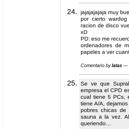
jajajajajaja muy bu
por cierto wardo
racion de disco vue
xD
PD: eso me recuerd
ordenadores de mi
papeles a ver cuant
Comentario by
latas
— 
Se ve que Suprak
empresa el CPD es 
cual tiene 5 PCs, 
tiene A/A, dejamos 
pobres chicas de a
sauna a la vez. A
queriendo…