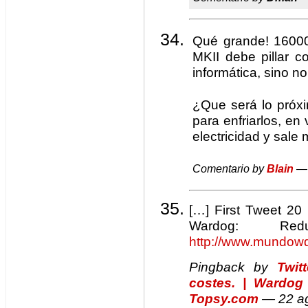
Qué grande! 1600
MKII debe pillar c
informática, sino no
¿Que será lo próx
para enfriarlos, en
electricidad y sale
Comentario by
Blain
— 
[…] First Tweet 20 
Wardog: Re
http://www.mundow
Pingback by
Twit
costes. | Wardo
Topsy.com
— 22 a