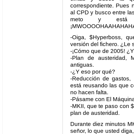
correspondiente. Pues 
al CPD y busco entre las
meto y está fo
¡MWOOOOHAAHAHAHA
-Oiga, $Hyperboss, qu
versión del fichero. ¿Le
-¡Cómo que de 2005! ¿Y 
-Plan de austeridad, 
antiguas.
-¿Y eso por qué?
-Reducción de gastos, 
está reusando las que c
no hacen falta.
-Pásame con El Máquina 
-MKII, que te paso con $H
plan de austeridad.
Durante diez minutos MKI
señor, lo que usted diga,