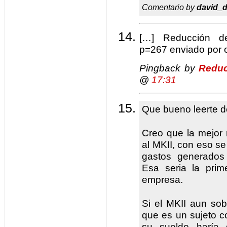
Comentario by
david_d
[…] Reducción de
p=267 enviado por
Pingback by
Reduc
@
17:31
Que bueno leerte 
Creo que la mejor 
al MKII, con eso se
gastos generados
Esa seria la prim
empresa.
Si el MKII aun so
que es un sujeto co
su sueldo haría