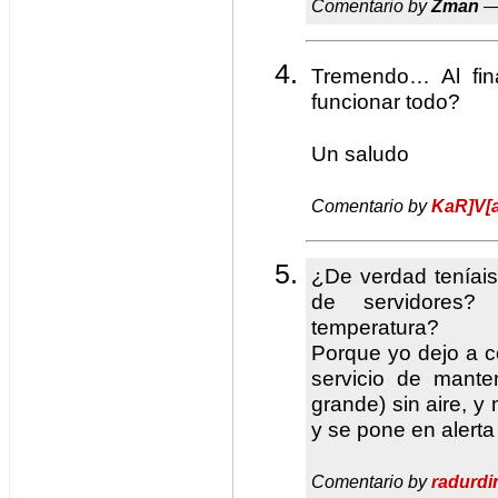
Comentario by
Zman
—
Tremendo… Al fina
funcionar todo?
Un saludo
Comentario by
KaR]V[
¿De verdad teníai
de servidores?
temperatura?
Porque yo dejo a co
servicio de mant
grande) sin aire, y
y se pone en alerta 
Comentario by
radurdi