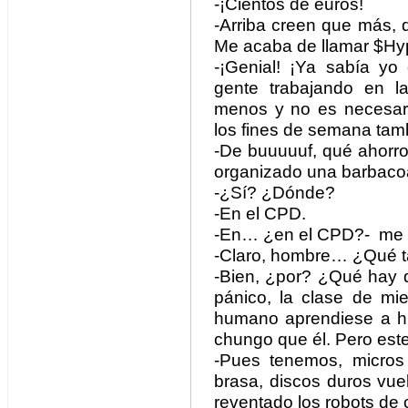
-¡Cientos de euros!
-Arriba creen que más, qu
Me acaba de llamar $Hy
-¡Genial! ¡Ya sabía yo 
gente trabajando en la
menos y no es necesario
los fines de semana ta
-De buuuuuf, qué ahorro
organizado una barbacoa
-¿Sí? ¿Dónde?
-En el CPD.
-En… ¿en el CPD?- me d
-Claro, hombre… ¿Qué tal
-Bien, ¿por? ¿Qué hay d
pánico, la clase de mi
humano aprendiese a h
chungo que él. Pero este
-Pues tenemos, micros
brasa, discos duros vue
reventado los robots de 