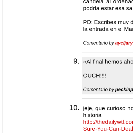
candela al ordena
podría estar esa sa
PD: Escribes muy d
la entrada en el Ma
Comentario by
ayeljary
«Al final hemos ah
OUCH!!!!
Comentario by
peckin
jeje, que curioso 
histor
http://thedailywtf.
Sure-You-Can-Deal