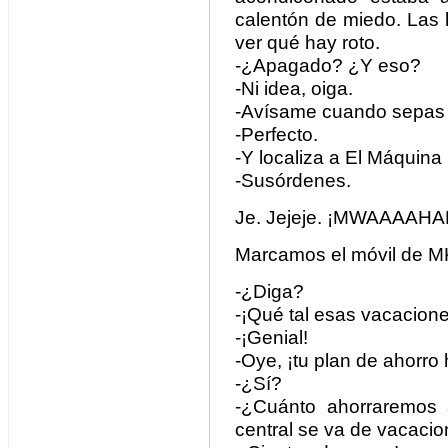
calentón de miedo. Las h
ver qué hay roto.
-¿Apagado? ¿Y eso?
-Ni idea, oiga.
-Avísame cuando sepas q
-Perfecto.
-Y localiza a El Máquina 
-Susórdenes.
Je. Jejeje. ¡MWAAAA
Marcamos el móvil de MK
-¿Diga?
-¡Qué tal esas vacaciones
-¡Genial!
-Oye, ¡tu plan de ahorro
-¿Sí?
-¿Cuánto ahorraremos 
central se va de vacaci