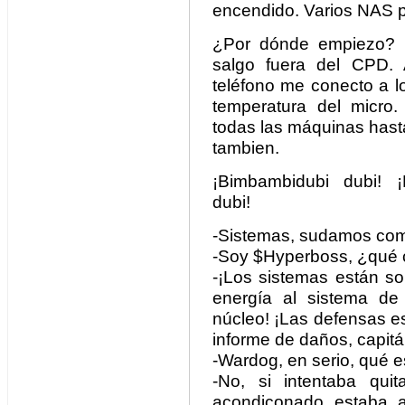
encendido. Varios NAS p
¿Por dónde empiezo? M
salgo fuera del CPD. 
teléfono me conecto a l
temperatura del micro.
todas las máquinas hasta
tambien.
¡Bimbambidubi dubi! ¡
dubi!
-Sistemas, sudamos co
-Soy $Hyperboss, ¿qué 
-¡Los sistemas están so
energía al sistema de
núcleo! ¡Las defensas e
informe de daños, capitá
-Wardog, en serio, qué 
-No, si intentaba quit
acondiconado estaba 