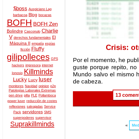
$boss
Auspiciano Lag
Blog
barbacoa
bocazas
BOFH
BOFH Zen
Charlie
Bolindre
Casconulo
V
El
derechos fundamentales
Máquina II
empatía
espías
Crisis: o
Fluffy
ficción
gilipolleces
Por el momento, he publ
GPS
hackers
impresora
internet
guste porque repito, no
Killminds
Mundo salvo el mismo he
Ionosio
luser
Lucky
Lucy
de cabeza.
monitores
Navidad
opinion
p2p
Patologías Laborales Extremas
13 coment
pen drive
pifia
PLE
Pollamboca
power luser
reducción de costes
reflexiones
salvajadas
Service
servidores
Pack
SMS
superpoderes
supervisor
Suprakillminds
«
Med