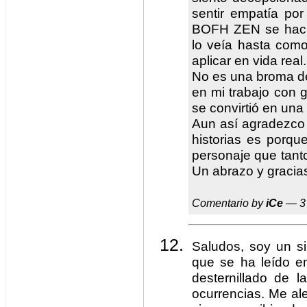
sentir empatía po
BOFH ZEN se hacía
lo veía hasta com
aplicar en vida real.
No es una broma dec
en mi trabajo con g
se convirtió en una 
Aun así agradezco e
historias es porqu
personaje que tant
Un abrazo y gracias
Comentario by
iCe
— 3 
Saludos, soy un si
que se ha leído e
desternillado de 
ocurrencias. Me al