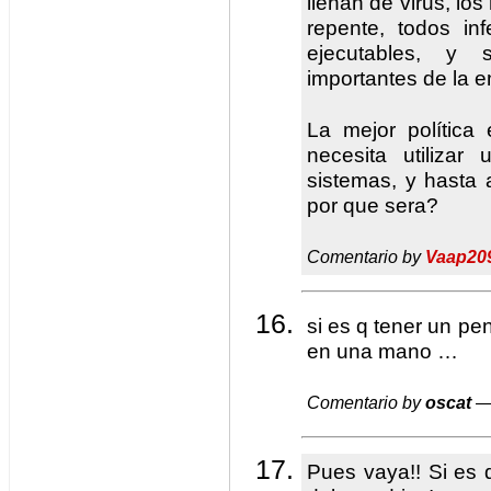
llenan de virus, lo
repente, todos in
ejecutables, y 
importantes de la 
La mejor política 
necesita utilizar
sistemas, y hasta 
por que sera?
Comentario by
Vaap20
si es q tener un p
en una mano …
Comentario by
oscat
— 
Pues vaya!! Si es 