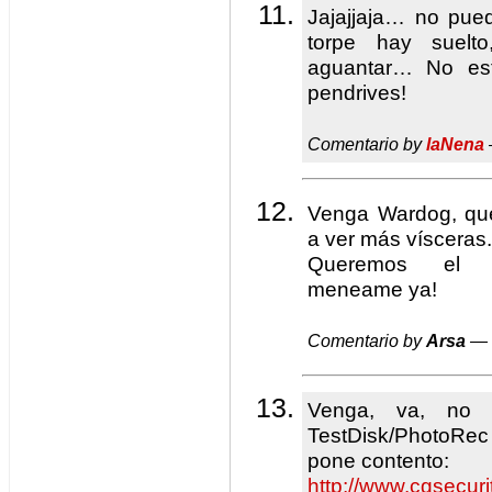
Jajajjaja… no pue
torpe hay suel
aguantar… No est
pendrives!
Comentario by
laNena
Venga Wardog, qu
a ver más vísceras.
Queremos el Wa
meneame ya!
Comentario by
Arsa
— 
Venga, va, no 
TestDisk/PhotoRec
pone contento:
http://www.cgsecuri