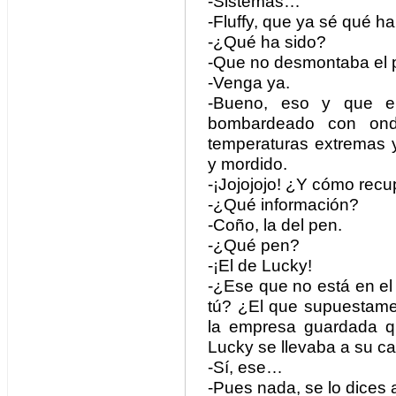
-Sistemas…
-Fluffy, que ya sé qué h
-¿Qué ha sido?
-Que no desmontaba el 
-Venga ya.
-Bueno, eso y que el
bombardeado con onda
temperaturas extremas 
y mordido.
-¡Jojojojo! ¿Y cómo rec
-¿Qué información?
-Coño, la del pen.
-¿Qué pen?
-¡El de Lucky!
-¿Ese que no está en el
tú? ¿El que supuestamen
la empresa guardada q
Lucky se llevaba a su c
-Sí, ese…
-Pues nada, se lo dices 