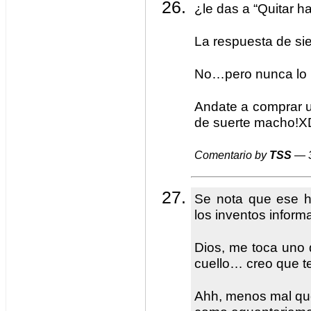
¿le das a “Quitar 
La respuesta de si
No…pero nunca lo h
Andate a comprar un
de suerte macho!X
Comentario by
TSS
— 3
Se nota que ese h
los inventos inform
Dios, me toca uno 
cuello… creo que te
Ahh, menos mal qu