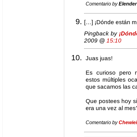
Comentario by
Elender
[…] ¡Dónde están mi
Pingback by
¡Dónd
2009 @
15:10
Juas juas!
Es curioso pero 
estos múltiples o
que sacamos las ca
Que postees hoy s
era una vez al mes
Comentario by
Chewie