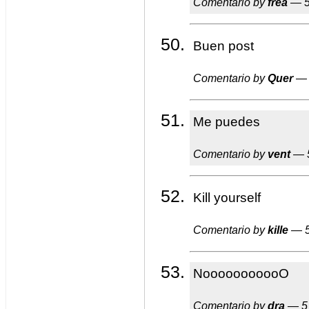
Comentario by
frea
— 5
Buen post
Comentario by
Quer
— 
Me puedes
Comentario by
vent
— 5
Kill yourself
Comentario by
kille
— 5
NooooooooooO
Comentario by
dra
— 5 