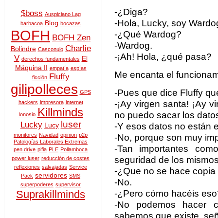
-¿Diga?
$boss
Auspiciano Lag
-Hola, Lucky, soy Wardo
Blog
barbacoa
bocazas
BOFH
-¿Qué Wardog?
BOFH Zen
-Wardog.
Charlie
Bolindre
Casconulo
-¡Ah! Hola, ¿qué pasa?
V
El
derechos fundamentales
Máquina II
empatía
espías
Me encanta el funcionami
Fluffy
ficción
gilipolleces
-Pues que dice Fluffy que
GPS
-¡Ay virgen santa! ¡Ay v
hackers
impresora
internet
Killminds
no puedo sacar los datos
Ionosio
luser
Lucky
-Y esos datos no están en
Lucy
monitores
Navidad
opinion
p2p
-No, porque son muy imp
Patologías Laborales Extremas
-Tan importantes co
pen drive
pifia
PLE
Pollamboca
seguridad de los mism
power luser
reducción de costes
reflexiones
salvajadas
Service
-¿Que no se hace copia 
servidores
Pack
SMS
-No.
superpoderes
supervisor
-¿Pero cómo hacéis eso?
Suprakillminds
-No podemos hacer c
sabemos que existe, señ