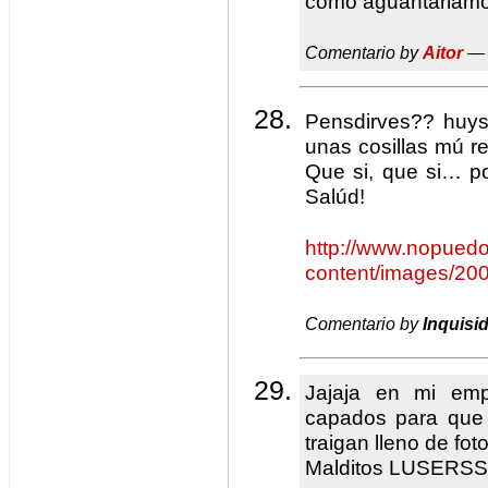
como aguantariam
Comentario by
Aitor
— 
Pensdirves?? huys
unas cosillas mú 
Que si, que si… p
Salúd!
http://www.nopued
content/images/20
Comentario by
Inquisi
Jajaja en mi emp
capados para que l
traigan lleno de fot
Malditos LUSERSS