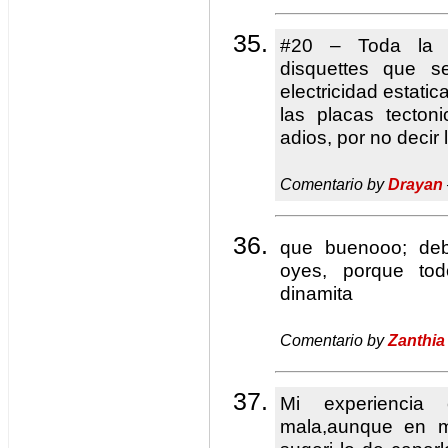
#20 – Toda la 
disquettes que s
electricidad estati
las placas tecto
adios, por no deci
Comentario by
Drayan
que buenooo; debe
oyes, porque to
dinamita
Comentario by
Zanthia
Mi experienci
mala,aunque en m