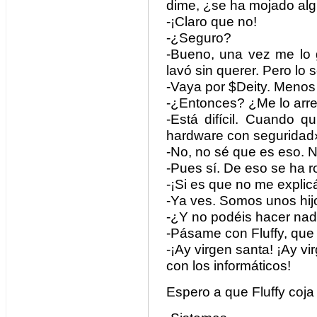
dime, ¿se ha mojado al
-¡Claro que no!
-¿Seguro?
-Bueno, una vez me lo 
lavó sin querer. Pero lo
-Vaya por $Deity. Menos
-¿Entonces? ¿Me lo arre
-Está difícil. Cuando q
hardware con seguridad
-No, no sé que es eso. N
-Pues sí. De eso se ha 
-¡Si es que no me explic
-Ya ves. Somos unos hij
-¿Y no podéis hacer na
-Pásame con Fluffy, que 
-¡Ay virgen santa! ¡Ay v
con los informáticos!
Espero a que Fluffy coja 