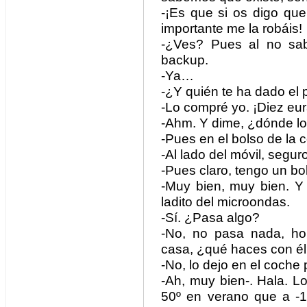
-¡Es que si os digo que
importante me la robáis!
-¿Ves? Pues al no sab
backup.
-Ya…
-¿Y quién te ha dado el 
-Lo compré yo. ¡Diez eu
-Ahm. Y dime, ¿dónde l
-Pues en el bolso de la 
-Al lado del móvil, seguro
-Pues claro, tengo un bol
-Muy bien, muy bien. Y 
ladito del microondas.
-Sí. ¿Pasa algo?
-No, no pasa nada, ho
casa, ¿qué haces con é
-No, lo dejo en el coche
-Ah, muy bien-. Hala. 
50º en verano que a -1