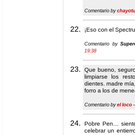
Comentario by
chayot
¡Eso con el Spectr
Comentario by
Super
19:38
Que bueno, seguro
limpiarse los res
dientes. madre mía
forro a los de men
Comentario by
el loco
—
Pobre Pen… siento
celebrar un entie