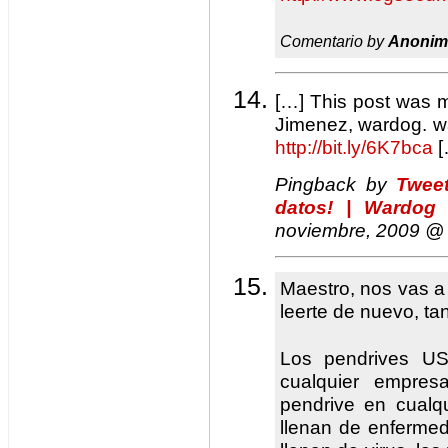
Comentario by
Anonim
[…] This post was 
Jimenez, wardog. wa
http://bit.ly/6K7bca
[
Pingback by
Twee
datos! | Wardog
noviembre, 2009 
Maestro, nos vas a
leerte de nuevo, tan
Los pendrives U
cualquier empres
pendrive en cualqu
llenan de enferme