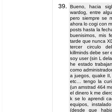
Bueno, hacia si
wardog, entre alg
pero siempre se m
ahora lo cogi con m
posts hasta la fech
buenisimos, mis f
tarde que nunca XD
tercer circulo de
killminds debe se
soy user (sin L del
he estado trabaja
como administrador
a juegos, quake II, 
etc… tengo la cur
(un amstrad 464 mo
el dinero k me dier
k se lo aprendi c
equipos, instalad
(desde que habi