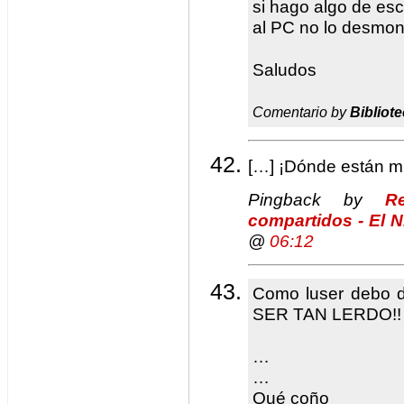
si hago algo de escr
al PC no lo desmon
Saludos
Comentario by
Bibliote
[…] ¡Dónde están mi
Pingback by
R
compartidos - El 
@
06:12
Como luser debo 
SER TAN LERDO!!
…
…
Qué coño