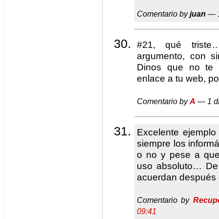
Comentario by
juan
— 1
#21, qué triste
argumento, con sim
Dinos que no te
enlace a tu web, po
Comentario by
A
— 1 d
Excelente ejemplo 
siempre los inform
o no y pese a que
uso absoluto… De 
acuerdan después d
Comentario by
Recupe
09:41