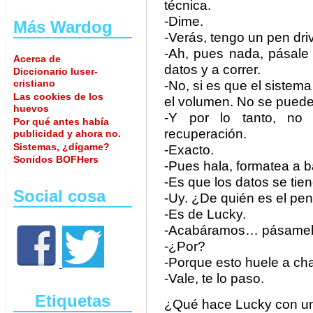
técnica.
-Dime.
Más Wardog
-Verás, tengo un pen dri
-Ah, pues nada, pásale
Acerca de
datos y a correr.
Diccionario luser-
cristiano
-No, si es que el sistem
Las cookies de los
el volumen. No se pued
huevos
-Y por lo tanto, no 
Por qué antes había
recuperación.
publicidad y ahora no.
Sistemas, ¿dígame?
-Exacto.
Sonidos BOFHers
-Pues hala, formatea a ba
-Es que los datos se tien
Social cosa
-Uy. ¿De quién es el pen
-Es de Lucky.
-Acabáramos… pásamel
-¿Por?
-Porque esto huele a c
-Vale, te lo paso.
Etiquetas
¿Qué hace Lucky con un