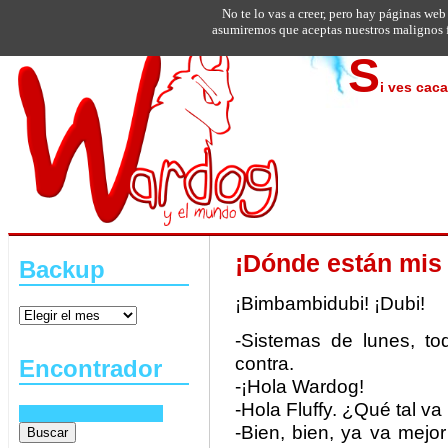
No te lo vas a creer, pero hay páginas web
asumiremos que aceptas nuestros malignos f
S
i ves cac
¡Dónde están mis 
Backup
¡Bimbambidubi! ¡Dubi!
-Sistemas de lunes, to
contra.
Encontrador
-¡Hola Wardog!
-Hola Fluffy. ¿Qué tal va
-Bien, bien, ya va mejor