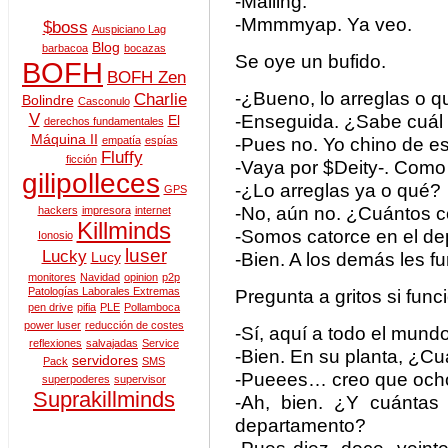
-Mailing.
-Mmmmyap. Ya veo.
$boss
Auspiciano Lag
Blog
barbacoa
bocazas
Se oye un bufido.
BOFH
BOFH Zen
-¿Bueno, lo arreglas o 
Charlie
Bolindre
Casconulo
V
-Enseguida. ¿Sabe cuál 
El
derechos fundamentales
Máquina II
-Pues no. Yo chino de es
empatía
espías
Fluffy
ficción
-Vaya por $Deity-. Como
gilipolleces
-¿Lo arreglas ya o qué?
GPS
-No, aún no. ¿Cuántos 
hackers
impresora
internet
Killminds
-Somos catorce en el de
Ionosio
luser
Lucky
-Bien. A los demás les f
Lucy
monitores
Navidad
opinion
p2p
Patologías Laborales Extremas
Pregunta a gritos si fun
pen drive
pifia
PLE
Pollamboca
power luser
reducción de costes
-Sí, aquí a todo el mundo
reflexiones
salvajadas
Service
-Bien. En su planta, ¿C
servidores
Pack
SMS
-Pueees… creo que och
superpoderes
supervisor
Suprakillminds
-Ah, bien. ¿Y cuánta
departamento?