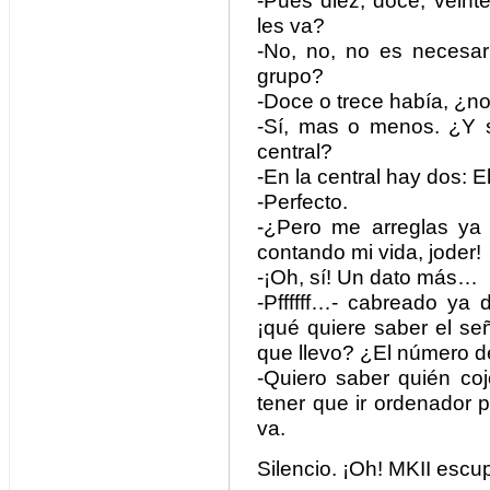
-Pues diez, doce, veint
les va?
-No, no, no es necesa
grupo?
-Doce o trece había, ¿n
-Sí, mas o menos. ¿Y s
central?
-En la central hay dos: E
-Perfecto.
-¿Pero me arreglas ya
contando mi vida, joder!
-¡Oh, sí! Un dato más…
-Pffffff…- cabreado ya
¡qué quiere saber el s
que llevo? ¿El número 
-Quiero saber quién co
tener que ir ordenador 
va.
Silencio. ¡Oh! MKII escu