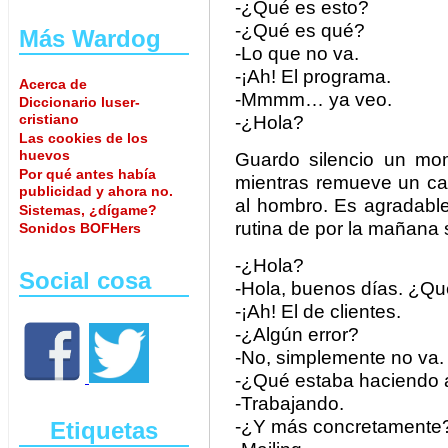
-¿Qué es esto?
-¿Qué es qué?
Más Wardog
-Lo que no va.
-¡Ah! El programa.
Acerca de
-Mmmm… ya veo.
Diccionario luser-
cristiano
-¿Hola?
Las cookies de los
huevos
Guardo silencio un mo
Por qué antes había
mientras remueve un caf
publicidad y ahora no.
al hombro. Es agradable
Sistemas, ¿dígame?
rutina de por la mañana 
Sonidos BOFHers
-¿Hola?
Social cosa
-Hola, buenos días. ¿Qu
-¡Ah! El de clientes.
-¿Algún error?
-No, simplemente no va.
-¿Qué estaba haciendo a
-Trabajando.
-¿Y más concretamente
Etiquetas