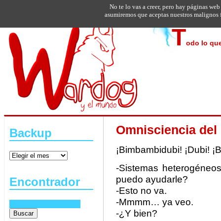
No te lo vas a creer, pero hay páginas web
asumiremos que aceptas nuestros malignos f
T
odo lo que
Omnisciencia de
Backup
¡Bimbambidubi! ¡Dubi! ¡
-Sistemas heterogéneos
puedo ayudarle?
Encontrador
-Esto no va.
-Mmmm… ya veo.
-¿Y bien?