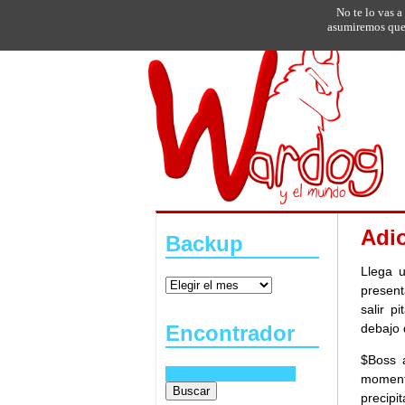
No te lo vas a
asumiremos que 
Adi
Backup
Llega 
present
salir p
debajo 
Encontrador
$Boss 
moment
precipi