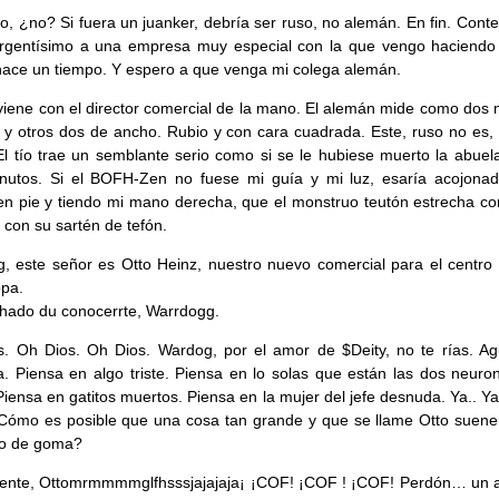
o, ¿no? Si fuera un juanker, debría ser ruso, no alemán. En fin. Cont
rgentísimo a una empresa muy especial con la que vengo haciendo 
ace un tiempo. Y espero a que venga mi colega alemán.
 viene con el director comercial de la mano. El alemán mide como dos 
, y otros dos de ancho. Rubio y con cara cuadrada. Este, ruso no es,
El tío trae un semblante serio como si se le hubiese muerto la abuel
inutos. Si el BOFH-Zen no fuese mi guía y mi luz, esaría acojona
n pie y tiendo mi mano derecha, que el monstruo teutón estrecha c
con su sartén de tefón.
, este señor es Otto Heinz, nuestro nuevo comercial para el centro 
pa.
hado du conocerrte, Warrdogg.
. Oh Dios. Oh Dios. Wardog, por el amor de $Deity, no te rías. Ag
. Piensa en algo triste. Piensa en lo solas que están las dos neuro
Piensa en gatitos muertos. Piensa en la mujer del jefe desnuda. Ya.. Y
Cómo es posible que una cosa tan grande y que se llame Otto suen
to de goma?
mente, Ottomrmmmmglfhsssjajajaja¡ ¡COF! ¡COF ! ¡COF! Perdón… un 