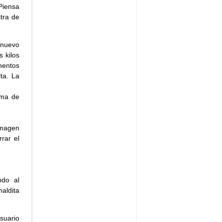
Piensa
tra de
 nuevo
 kilos
mentos
lta. La
ama de
imagen
rar el
do al
aldita
suario