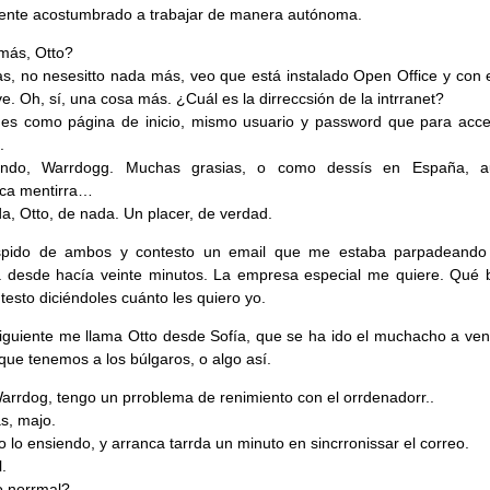
ente acostumbrado a trabajar de manera autónoma.
más, Otto?
as, no nesesitto nada más, veo que está instalado Open Office y con 
ve. Oh, sí, una cosa más. ¿Cuál es la dirreccsión de la intrranet?
nes como página de inicio, mismo usuario y password que para acce
.
endo, Warrdogg. Muchas grasias, o como dessís en España, 
sca mentirra…
a, Otto, de nada. Un placer, de verdad.
pido de ambos y contesto un email que me estaba parpadeando
a desde hacía veinte minutos. La empresa especial me quiere. Qué b
testo diciéndoles cuánto les quiero yo.
siguiente me llama Otto desde Sofía, que se ha ido el muchacho a ven
 que tenemos a los búlgaros, o algo así.
arrdog, tengo un prroblema de renimiento con el orrdenadorr..
ás, majo.
 lo ensiendo, y arranca tarrda un minuto en sincrronissar el correo.
.
 norrmal?