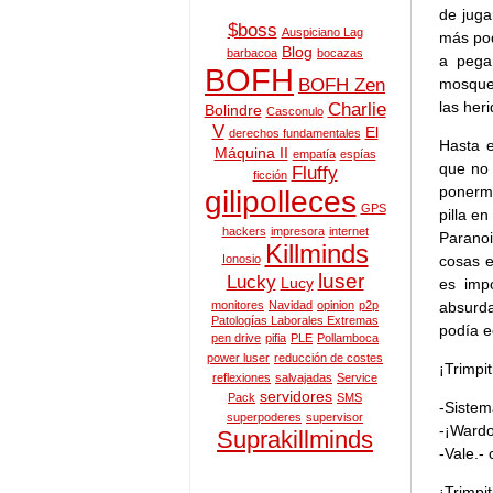
de juga
$boss
Auspiciano Lag
más pod
Blog
barbacoa
bocazas
a pegar
BOFH
mosquea
BOFH Zen
las heri
Charlie
Bolindre
Casconulo
V
El
derechos fundamentales
Hasta 
Máquina II
empatía
espías
que no 
Fluffy
ficción
ponerme
gilipolleces
GPS
pilla e
hackers
impresora
internet
Paranoi
Killminds
cosas e
Ionosio
luser
Lucky
Lucy
es imp
absurda
monitores
Navidad
opinion
p2p
Patologías Laborales Extremas
podía e
pen drive
pifia
PLE
Pollamboca
power luser
reducción de costes
¡Trimpiti
reflexiones
salvajadas
Service
servidores
Pack
SMS
-Sistem
superpoderes
supervisor
-¡Wardo
Suprakillminds
-Vale.- c
¡Trimpiti