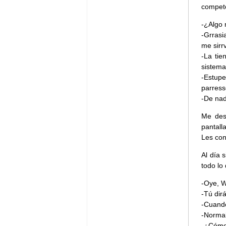
compet
-¿Algo 
-Grrasi
me sirr
-La tie
sistema
-Estup
parres
-De nad
Me des
pantall
Les con
Al día 
todo lo
-Oye, W
-Tú dir
-Cuando
-Normal
-¿Cómo