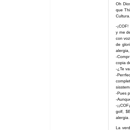
Oh Dios
que Thi
Cultura
-¡COF!
y me de
con voz
de glor
alergia
-Compr
copia d
-¿Te va
-Perrfe
complet
sisstem
-Pues p
-Aunque
-¡¡COF
golf, $
alergia
La verd