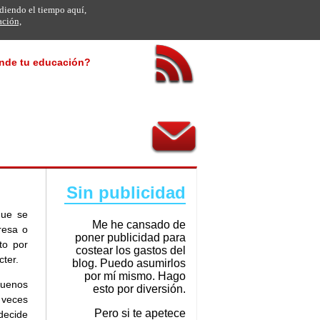
rdiendo el tiempo aquí,
ación,
onde tu educación?
Sin publicidad
que se
Me he cansado de
resa o
poner publicidad para
to por
costear los gastos del
cter.
blog. Puedo asumirlos
por mí mismo. Hago
buenos
esto por diversión.
 veces
Pero si te apetece
decide