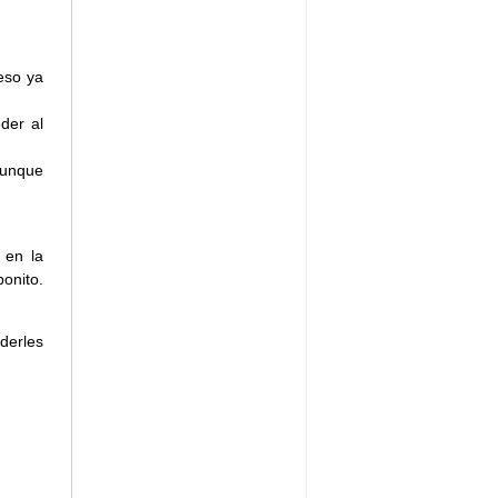
eso ya
der al
aunque
 en la
onito.
derles