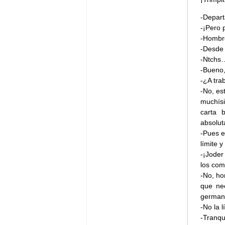
-Depart
-¡Pero 
-Hombre
-Desde 
-Ntchs…
-Bueno,
-¿A tra
-No, es
muchísi
carta 
absolut
-Pues e
límite 
-¡Joder
los com
-No, ho
que ne
germano
-No la 
-Tranqui