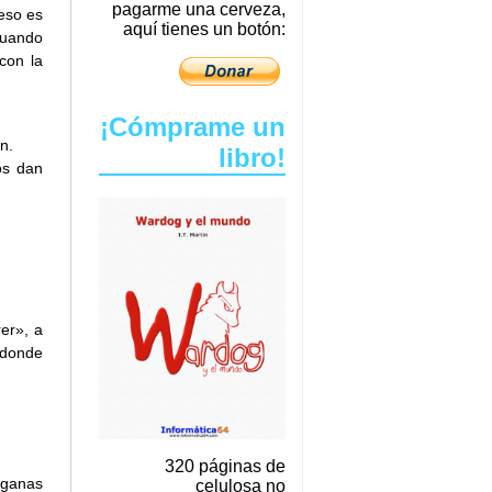
pagarme una cerveza,
eso es
aquí tienes un botón:
cuando
con la
¡Cómprame un
n.
libro!
os dan
er», a
 donde
320 páginas de
 ganas
celulosa no