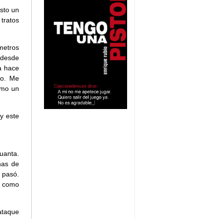
esto un
tratos
metros
 desde
a hace
do. Me
omo un
y este
uanta.
nas de
a pasó.
e como
ataque