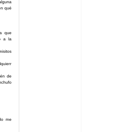
alguna
en qué
 a que
o a la
isitos
quierr
cén de
nchufo
ndo me