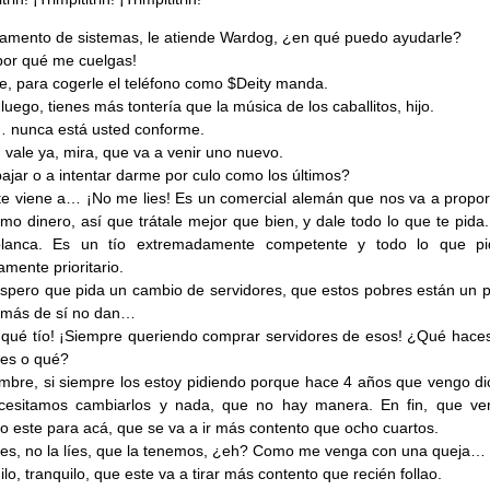
amento de sistemas, le atiende Wardog, ¿en qué puedo ayudarle?
por qué me cuelgas!
, para cogerle el teléfono como $Deity manda.
luego, tienes más tontería que la música de los caballitos, hijo.
 nunca está usted conforme.
 vale ya, mira, que va a venir uno nuevo.
bajar o a intentar darme por culo como los últimos?
te viene a… ¡No me lies! Es un comercial alemán que nos va a propor
mo dinero, así que trátale mejor que bien, y dale todo lo que te pida
blanca. Es un tío extremadamente competente y todo lo que p
amente prioritario.
spero que pida un cambio de servidores, que estos pobres están un p
y más de sí no dan…
 qué tío! ¡Siempre queriendo comprar servidores de esos! ¿Qué hace
es o qué?
mbre, si siempre los estoy pidiendo porque hace 4 años que vengo di
cesitamos cambiarlos y nada, que no hay manera. En fin, que ve
 este para acá, que se va a ir más contento que ocho cuartos.
líes, no la líes, que la tenemos, ¿eh? Como me venga con una queja…
lo, tranquilo, que este va a tirar más contento que recién follao.