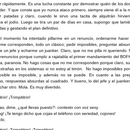
r rápidamente. Es una lucha constante por demostrar quién de los dos
er. Y que conste que yo nunca ataco primero, siempre viene él a la m
 patadas y claro, cuando le sirvo una tacita de alquitrán hirvie
 el jodío. Luego se tira un par de días en casa, supongo que lami
das y gestando el plan definitivo.
el momento ha intentado pillarme en un renuncio, ordenarme hacer
me corresponden, todo un clásico; pedir imposibles, preguntar absur
 un jefe y echarme un juanker. Claro, que no me pilla ni queriendo.
n renuncios porque cumplo a rajatabla el primer mandamiento del BOF
a, paranoia. No hago cosas que no me corresponden porque claro, s
xtrañas en los sistemas si no estoy al timón. No hago imposibles por
osible es imposible, y además no se puede. En cuanto a las pre
s, respuestas absurdas al cuadrado. Y bueno, lo del jefe y el juank
char otro. Mola. Es muy divertido.
trin! ¡Trimpititrin!
as, dime, ¿qué llevas puesto?- contesto con voz sexy.
g! ¡Te tengo dicho que cojas el teléfono con seriedad, cojones!
lic.
trin! ¡Trimpititrin! ¡Trimpititrin!