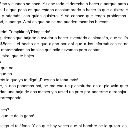
ómo y cuándo se hace. Y tiene todo el derecho a hacerlo porque para 
s. Lo que pasa es que estaba acostumbrado a hacer lo que quisiera 
a y además, con quien quisiera. Y se conoce que tengo problemas 
ad, supongo. A mí es que no se me pueden tocar los huevos.
trin!¡Trimpititrin!¡Trimpititrin!
, tienes que bajarte a ayudar a hacer inventario al almacén, que se lía
 $Boss… el hecho de que digan por ahí que a los informáticos se n
s matemáticas no implica que sólo sirvamos para contar.
 mira, que te bajes.
.
 que no!
que no.
rás lo que yo te diga! ¡Pues no faltaba más!
, si nos ponemos así, se me cae un plastafurbo en el pie «sin quer
an una baja de dos meses y a usted un puro por ponerme a trabajar
corresponde.
nces?
o que te de la gana!
elga el teléfono. Y es que hay veces que al hombre se le quitan las