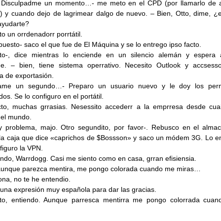
. Disculpadme un momento…- me meto en el CPD (por llamarlo de 
 y cuando dejo de lagrimear dalgo de nuevo. – Bien, Otto, dime, ¿
ayudarte?
to un orrdenadorr porrtátil.
puesto- saco el que fue de El Máquina y se lo entrego ipso facto.
cto-, dice mientras lo enciende en un silencio alemán y espera
ue. – bien, tiene sistema operrativo. Necesito Outlook y accsess
 de exportasión.
ame un segundo…- Preparo un usuario nuevo y le doy los perm
os. Se lo configuro en el portátil.
cto, muchas grrasias. Nesessito accederr a la emprresa desde cual
del mundo.
y problema, majo. Otro segundito, por favor-. Rebusco en el alma
 la caja que dice «caprichos de $Bossson» y saco un módem 3G. Lo e
nfiguro la VPN.
ndo, Warrdogg. Casi me siento como en casa, grran efisiensia.
 aunque parezca mentira, me pongo colorada cuando me miras…
ona, no te he entendio.
 una expresión muy española para dar las gracias.
cto, entiendo. Aunque parresca mentirra me pongo colorrada cua