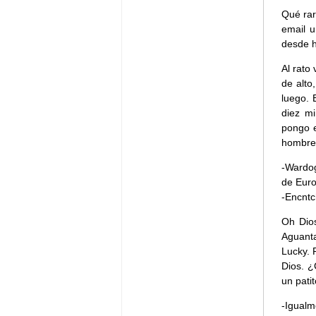
Qué rar
email u
desde h
Al rato
de alto
luego. 
diez m
pongo e
hombre 
-Wardog
de Euro
-Encntc
Oh Dios
Aguanta
Lucky. 
Dios. ¿
un pati
-Igual