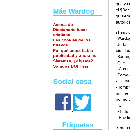
qué y c
Más Wardog
el $Bos
quisier
autorid
Acerca de
Diccionario luser-
¡Trimpiti
cristiano
-Wardog
Las cookies de los
-Joder,
huevos
Por qué antes había
bien la
publicidad y ahora no.
-Bueno,
Sistemas, ¿dígame?
-Que no
Sonidos BOFHers
-¡Cómo
-Como 
Social cosa
-¡Tú ha
-Hombre
mi me d
no me 
-…
-¿Ento
-¡Haz l
Etiquetas
Y me cu