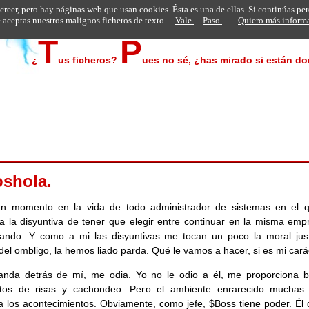
 creer, pero hay páginas web que usan cookies. Ésta es una de ellas. Si continúas pe
aceptas nuestros malignos ficheros de texto.
Vale.
Paso.
Quiero más inform
T
P
¿
us ficheros?
ues no sé, ¿has mirado si están d
oshola.
un momento en la vida de todo administrador de sistemas en el 
a la disyuntiva de tener que elegir entre continuar en la misma emp
itando. Y como a mi las disyuntivas me tocan un poco la moral jus
del ombligo, la hemos liado parda. Qué le vamos a hacer, si es mi cará
anda detrás de mí, me odia. Yo no le odio a él, me proporciona 
os de risas y cachondeo. Pero el ambiente enrarecido muchas
ta los acontecimientos. Obviamente, como jefe, $Boss tiene poder. Él 