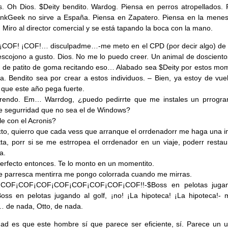
. Oh Dios. $Deity bendito. Wardog. Piensa en perros atropellados. 
nkGeek no sirve a España. Piensa en Zapatero. Piensa en la menes
. Miro al director comercial y se está tapando la boca con la mano.
 ¡COF! ¡COF!… disculpadme…-me meto en el CPD (por decir algo) de
scojono a gusto. Dios. No me lo puedo creer. Un animal de doscientos
 de patito de goma recitando eso… Alabado sea $Deity por estos mo
ia. Bendito sea por crear a estos individuos. – Bien, ya estoy de vue
, que este año pega fuerte.
rendo. Em… Warrdog, ¿puedo pedirrte que me instales un prrogr
e segurridad que no sea el de Windows?
le con el Acronis?
cto, quierro que cada vess que arranque el orrdenadorr me haga una 
ta, porr si se me estrropea el orrdenador en un viaje, poderr restaur
a.
erfecto entonces. Te lo monto en un momentito.
 parresca mentirra me pongo colorrada cuando me mirras.
¡COF¡COF¡COF¡COF¡COF¡COF¡COF¡COF!!-$Boss en pelotas jugan
Boss en pelotas jugando al golf, ¡no! ¡La hipoteca! ¡La hipoteca!- m
… de nada, Otto, de nada.
ad es que este hombre sí que parece ser eficiente, sí. Parece un u