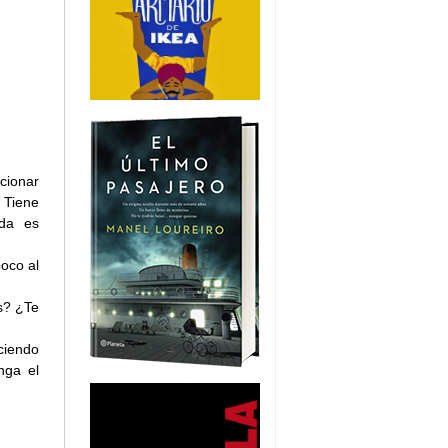
cionar
. Tiene
ida es
oco al
s? ¿Te
ciendo
nga el