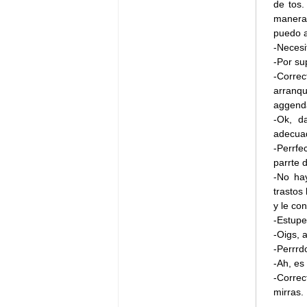
de tos
manera)
puedo 
-Necesi
-Por su
-Corre
arranq
aggenda
-Ok, d
adecuad
-Perrfe
parrte 
-No ha
trastos
y le co
-Estupe
-Oigs,
-Perrrd
-Ah, es
-Corre
mirras.