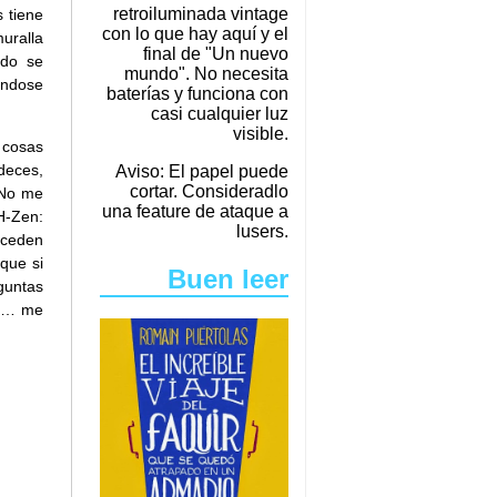
retroiluminada vintage
 tiene
con lo que hay aquí y el
uralla
final de "Un nuevo
ndo se
mundo". No necesita
éndose
baterías y funciona con
casi cualquier luz
visible.
 cosas
deces,
Aviso: El papel puede
cortar. Consideradlo
 No me
una feature de ataque a
H-Zen:
lusers.
uceden
que si
Buen leer
guntas
er… me