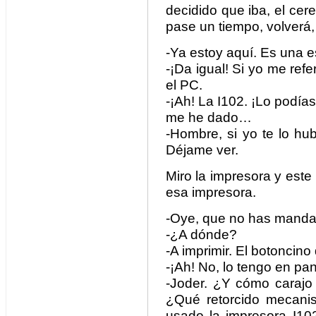
decidido que iba, el cer
pase un tiempo, volverá,
-Ya estoy aquí. Es un
-¡Da igual! Si yo me ref
el PC.
-¡Ah! La I102. ¡Lo podía
me he dado…
-Hombre, si yo te lo hu
Déjame ver.
Miro la impresora y es
esa impresora.
-Oye, que no has manda
-¿A dónde?
-A imprimir. El botoncino
-¡Ah! No, lo tengo en pan
-Joder. ¿Y cómo carajo
¿Qué retorcido mecanis
usado la impresora I102