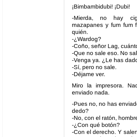
¡Bimbambidubi! ¡Dubi!
-Mierda, no hay cig
mazapanes y fum fum fu
quién.
-¿Wardog?
-Coño, señor Lag, cuán
-Que no sale eso. No sal
-Venga ya. ¿Le has dado
-Sí, pero no sale.
-Déjame ver.
Miro la impresora. N
enviado nada.
-Pues no, no has envia
dedo?
-No, con el ratón, hombr
-¿Con qué botón?
-Con el derecho. Y sale