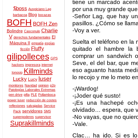
tiene un marcado acent
$boss
por una muy grande que e
Auspiciano Lag
Blog
-Señor Lag, que hay u
barbacoa
bocazas
BOFH
pasillos. ¿Cómo se llam
BOFH Zen
-Voy a ver.
Charlie
Bolindre
Casconulo
V
El
derechos fundamentales
Suelta el teléfono en l
Máquina II
empatía
espías
quitado el hambre la 
Fluffy
ficción
gilipolleces
comprar un sandwich o
GPS
Seve, el del bar, que 
hackers
impresora
internet
eso aguanto hasta medi
Killminds
Ionosio
lo recojo y me lo meto e
luser
Lucky
Lucy
monitores
Navidad
opinion
p2p
-¡Wardog!
Patologías Laborales Extremas
-¡Joder qué susto!
pen drive
pifia
PLE
Pollamboca
power luser
reducción de costes
-¡Es una hachepé och
reflexiones
salvajadas
Service
olvidado… espera, que v
servidores
Pack
SMS
-No vayas, que no quiero
superpoderes
supervisor
Suprakillminds
-Vale.
Clac… ha ido. Si es l