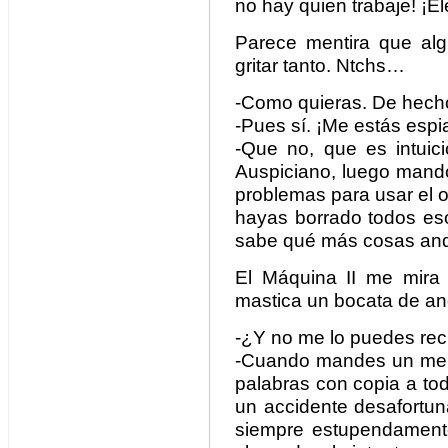
no hay quien trabaje! ¡El
Parece mentira que al
gritar tanto. Ntchs…
-Como quieras. De hecho
-Pues sí. ¡Me estás espi
-Que no, que es intuici
Auspiciano, luego mando
problemas para usar el 
hayas borrado todos es
sabe qué más cosas and
El Máquina II me mira 
mastica un bocata de a
-¿Y no me lo puedes re
-Cuando mandes un mens
palabras con copia a to
un accidente desafortun
siempre estupendament