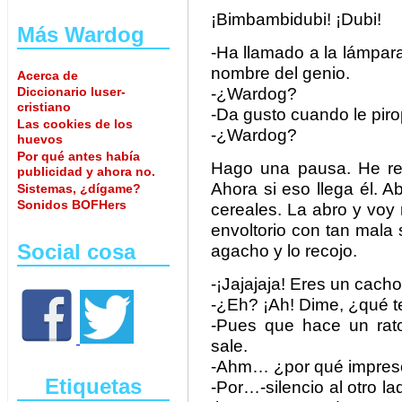
¡Bimbambidubi! ¡Dubi!
Más Wardog
-Ha llamado a la lámpara 
nombre del genio.
Acerca de
Diccionario luser-
-¿Wardog?
cristiano
-Da gusto cuando le pir
Las cookies de los
-¿Wardog?
huevos
Por qué antes había
Hago una pausa. He re
publicidad y ahora no.
Ahora si eso llega él. A
Sistemas, ¿dígame?
Sonidos BOFHers
cereales. La abro y voy
envoltorio con tan mala
Social cosa
agacho y lo recojo.
-¡Jajajaja! Eres un cach
-¿Eh? ¡Ah! Dime, ¿qué 
-Pues que hace un rat
sale.
-Ahm… ¿por qué impres
Etiquetas
-Por…-silencio al otro l