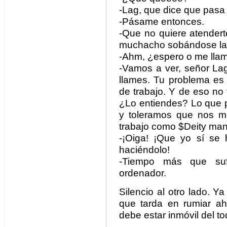
-Lag, que dice que pasa
-Pásame entonces.
-Que no quiere atendert
muchacho sobándose la c
-Ahm, ¿espero o me llam
-Vamos a ver, señor Lag
llames. Tu problema es
de trabajo. Y de eso no 
¿Lo entiendes? Lo que
y toleramos que nos m
trabajo como $Deity ma
-¡Oiga! ¡Que yo sí se h
haciéndolo!
-Tiempo más que suf
ordenador.
Silencio al otro lado. Ya
que tarda en rumiar a
debe estar inmóvil del t