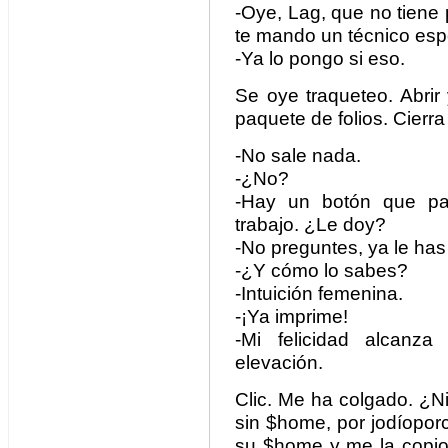
-Oye, Lag, que no tiene
te mando un técnico esp
-Ya lo pongo si eso.
Se oye traqueteo. Abrir
paquete de folios. Cierra
-No sale nada.
-¿No?
-Hay un botón que p
trabajo. ¿Le doy?
-No preguntes, ya le has
-¿Y cómo lo sabes?
-Intuición femenina.
-¡Ya imprime!
-Mi felicidad alcanz
elevación.
Clic. Me ha colgado. ¿N
sin $home, por jodíopor
su $home y me la copio 