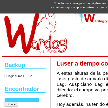
No te lo vas a creer, pero hay páginas web
asumiremos que aceptas nuestros malignos f
W
ardog y 
Luser a tiempo c
Backup
A estas alturas de la p
luser guste de armarla dí
Lag. Auspiciano Lag e
Encontrador
diferido: el cuerpo va por
cerebro.
Hoy además, ha tenido el