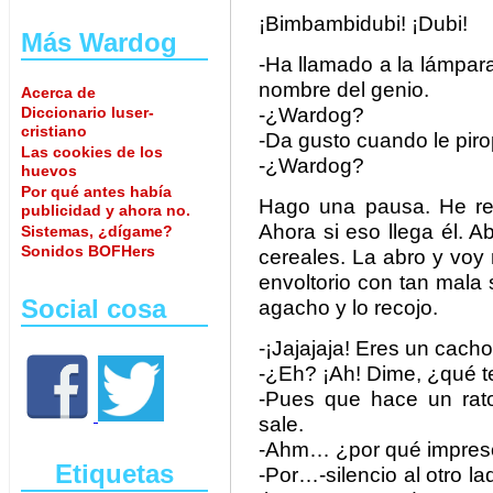
¡Bimbambidubi! ¡Dubi!
Más Wardog
-Ha llamado a la lámpara 
nombre del genio.
Acerca de
Diccionario luser-
-¿Wardog?
cristiano
-Da gusto cuando le pir
Las cookies de los
-¿Wardog?
huevos
Por qué antes había
Hago una pausa. He re
publicidad y ahora no.
Ahora si eso llega él. A
Sistemas, ¿dígame?
Sonidos BOFHers
cereales. La abro y voy
envoltorio con tan mala
Social cosa
agacho y lo recojo.
-¡Jajajaja! Eres un cach
-¿Eh? ¡Ah! Dime, ¿qué 
-Pues que hace un rat
sale.
-Ahm… ¿por qué impres
Etiquetas
-Por…-silencio al otro l