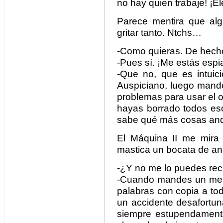
no hay quien trabaje! ¡El
Parece mentira que al
gritar tanto. Ntchs…
-Como quieras. De hecho
-Pues sí. ¡Me estás espi
-Que no, que es intuici
Auspiciano, luego mando
problemas para usar el 
hayas borrado todos es
sabe qué más cosas and
El Máquina II me mira 
mastica un bocata de a
-¿Y no me lo puedes re
-Cuando mandes un mens
palabras con copia a to
un accidente desafortun
siempre estupendament