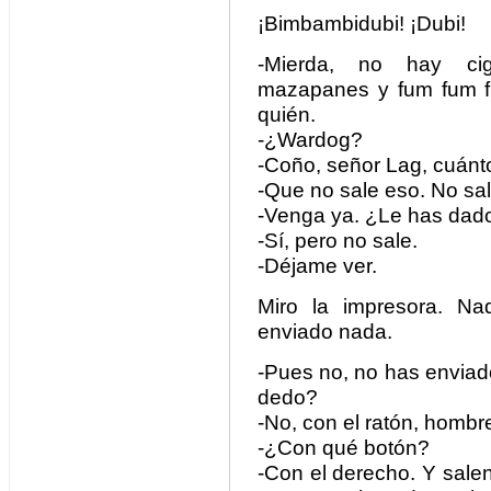
¡Bimbambidubi! ¡Dubi!
-Mierda, no hay cig
mazapanes y fum fum fu
quién.
-¿Wardog?
-Coño, señor Lag, cuán
-Que no sale eso. No sal
-Venga ya. ¿Le has dado
-Sí, pero no sale.
-Déjame ver.
Miro la impresora. N
enviado nada.
-Pues no, no has envia
dedo?
-No, con el ratón, hombr
-¿Con qué botón?
-Con el derecho. Y sale