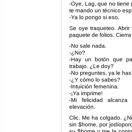
-Oye, Lag, que no tiene
te mando un técnico esp
-Ya lo pongo si eso.
Se oye traqueteo. Abrir
paquete de folios. Cierra
-No sale nada.
-¿No?
-Hay un botón que p
trabajo. ¿Le doy?
-No preguntes, ya le has
-¿Y cómo lo sabes?
-Intuición femenina.
-¡Ya imprime!
-Mi felicidad alcanz
elevación.
Clic. Me ha colgado. ¿N
sin $home, por jodíopor
su $home y me la copio 