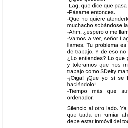
-Lag, que dice que pasa
-Pásame entonces.
-Que no quiere atendert
muchacho sobándose la c
-Ahm, ¿espero o me llam
-Vamos a ver, señor Lag
llames. Tu problema es
de trabajo. Y de eso no 
¿Lo entiendes? Lo que
y toleramos que nos m
trabajo como $Deity ma
-¡Oiga! ¡Que yo sí se h
haciéndolo!
-Tiempo más que suf
ordenador.
Silencio al otro lado. Ya
que tarda en rumiar a
debe estar inmóvil del t