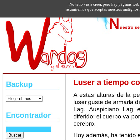
No te lo vas a creer, pero hay páginas web
asumiremos que aceptas nuestros malignos f
N
uestro se
Luser a tiempo c
Backup
A estas alturas de la p
luser guste de armarla dí
Lag. Auspiciano Lag e
Encontrador
diferido: el cuerpo va por
cerebro.
Hoy además, ha tenido el