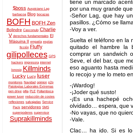
tiene un marcado acent
$boss
por una muy grande que e
Auspiciano Lag
Blog
-Señor Lag, que hay u
barbacoa
bocazas
BOFH
pasillos. ¿Cómo se llam
BOFH Zen
-Voy a ver.
Charlie
Bolindre
Casconulo
V
El
derechos fundamentales
Suelta el teléfono en l
Máquina II
empatía
espías
quitado el hambre la 
Fluffy
ficción
gilipolleces
comprar un sandwich o
GPS
Seve, el del bar, que 
hackers
impresora
internet
eso aguanto hasta medi
Killminds
Ionosio
lo recojo y me lo meto e
luser
Lucky
Lucy
monitores
Navidad
opinion
p2p
-¡Wardog!
Patologías Laborales Extremas
-¡Joder qué susto!
pen drive
pifia
PLE
Pollamboca
power luser
reducción de costes
-¡Es una hachepé och
reflexiones
salvajadas
Service
olvidado… espera, que v
servidores
Pack
SMS
-No vayas, que no quiero
superpoderes
supervisor
Suprakillminds
-Vale.
Clac… ha ido. Si es l