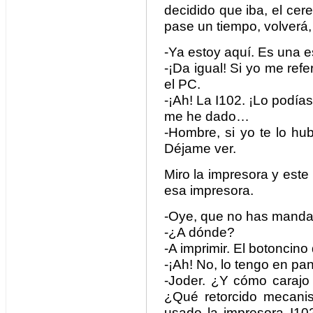
decidido que iba, el cer
pase un tiempo, volverá,
-Ya estoy aquí. Es un
-¡Da igual! Si yo me ref
el PC.
-¡Ah! La I102. ¡Lo podía
me he dado…
-Hombre, si yo te lo hu
Déjame ver.
Miro la impresora y es
esa impresora.
-Oye, que no has manda
-¿A dónde?
-A imprimir. El botoncino
-¡Ah! No, lo tengo en pan
-Joder. ¿Y cómo carajo
¿Qué retorcido mecanis
usado la impresora I102