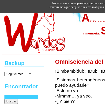
No te lo vas a creer, pero hay páginas web
asumiremos que aceptas nuestros malignos f
A
viso para
la memoria.
Omnisciencia de
Backup
¡Bimbambidubi! ¡Dubi! ¡
-Sistemas heterogéneos
puedo ayudarle?
Encontrador
-Esto no va.
-Mmmm… ya veo.
-¿Y bien?