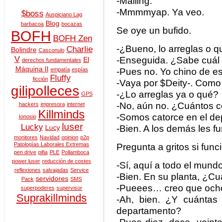
-Mailing.
-Mmmmyap. Ya veo.
$boss
Auspiciano Lag
Blog
barbacoa
bocazas
Se oye un bufido.
BOFH
BOFH Zen
-¿Bueno, lo arreglas o 
Charlie
Bolindre
Casconulo
V
-Enseguida. ¿Sabe cuál 
El
derechos fundamentales
Máquina II
-Pues no. Yo chino de es
empatía
espías
Fluffy
ficción
-Vaya por $Deity-. Como
gilipolleces
-¿Lo arreglas ya o qué?
GPS
-No, aún no. ¿Cuántos 
hackers
impresora
internet
Killminds
-Somos catorce en el de
Ionosio
luser
Lucky
-Bien. A los demás les f
Lucy
monitores
Navidad
opinion
p2p
Patologías Laborales Extremas
Pregunta a gritos si fun
pen drive
pifia
PLE
Pollamboca
power luser
reducción de costes
-Sí, aquí a todo el mundo
reflexiones
salvajadas
Service
-Bien. En su planta, ¿C
servidores
Pack
SMS
-Pueees… creo que och
superpoderes
supervisor
Suprakillminds
-Ah, bien. ¿Y cuánta
departamento?