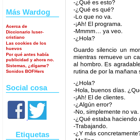
-¿Qué es esto?
-¿Qué es qué?
Más Wardog
-Lo que no va.
-¡Ah! El programa.
Acerca de
-Mmmm… ya veo.
Diccionario luser-
cristiano
-¿Hola?
Las cookies de los
huevos
Guardo silencio un mo
Por qué antes había
mientras remueve un caf
publicidad y ahora no.
al hombro. Es agradable
Sistemas, ¿dígame?
rutina de por la mañana 
Sonidos BOFHers
-¿Hola?
Social cosa
-Hola, buenos días. ¿Qu
-¡Ah! El de clientes.
-¿Algún error?
-No, simplemente no va.
-¿Qué estaba haciendo a
-Trabajando.
-¿Y más concretamente
Etiquetas