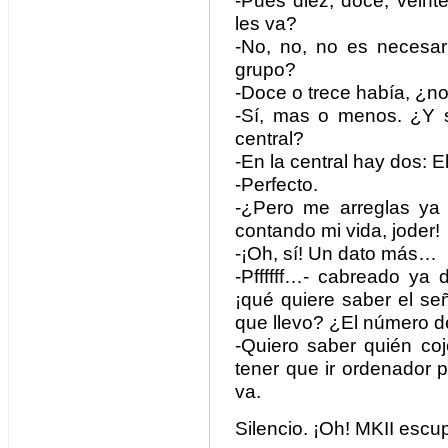
-Pues diez, doce, veint
les va?
-No, no, no es necesa
grupo?
-Doce o trece había, ¿n
-Sí, mas o menos. ¿Y s
central?
-En la central hay dos: E
-Perfecto.
-¿Pero me arreglas ya
contando mi vida, joder!
-¡Oh, sí! Un dato más…
-Pffffff…- cabreado ya
¡qué quiere saber el s
que llevo? ¿El número 
-Quiero saber quién co
tener que ir ordenador 
va.
Silencio. ¡Oh! MKII escu