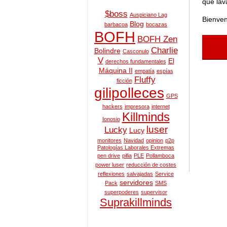
que lav
$boss
Auspiciano Lag
Bienven
Blog
barbacoa
bocazas
BOFH
BOFH Zen
Charlie
Bolindre
Casconulo
V
El
derechos fundamentales
Máquina II
empatía
espías
Fluffy
ficción
gilipolleces
GPS
hackers
impresora
internet
Killminds
Ionosio
luser
Lucky
Lucy
monitores
Navidad
opinion
p2p
Patologías Laborales Extremas
pen drive
pifia
PLE
Pollamboca
power luser
reducción de costes
reflexiones
salvajadas
Service
servidores
Pack
SMS
superpoderes
supervisor
Suprakillminds