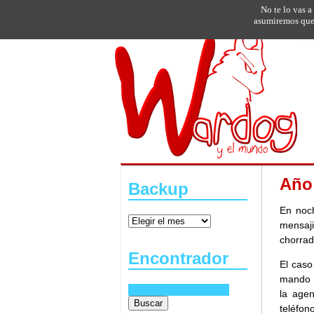
No te lo vas a
asumiremos que 
Año
Backup
En noc
mensaji
chorrad
Encontrador
El caso
mando y
la age
teléfono