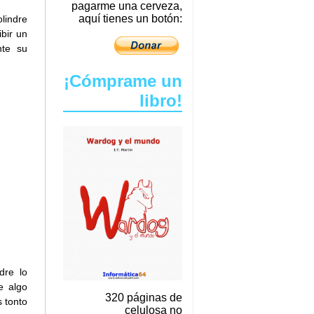
pagarme una cerveza,
aquí tienes un botón:
olindre
ibir un
nte su
¡Cómprame un
libro!
dre lo
e algo
320 páginas de
s tonto
celulosa no