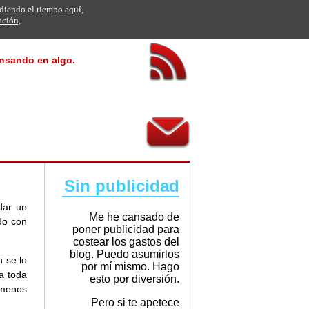
rdiendo el tiempo aquí,
ación,
ensando en algo.
Sin publicidad
dar un
Me he cansado de
do con
poner publicidad para
costear los gastos del
blog. Puedo asumirlos
 se lo
por mí mismo. Hago
a toda
esto por diversión.
 menos
Pero si te apetece