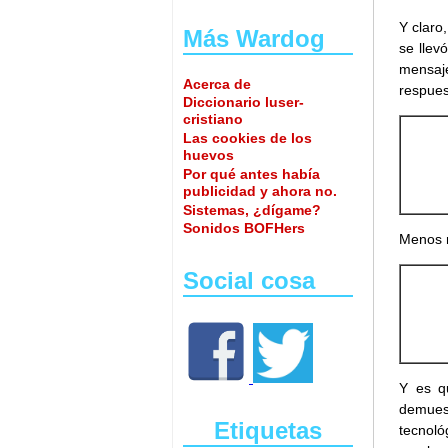
Y claro
Más Wardog
se llev
mensaj
Acerca de
respues
Diccionario luser-
cristiano
Las cookies de los
huevos
Por qué antes había
publicidad y ahora no.
Sistemas, ¿dígame?
Sonidos BOFHers
Menos m
Social cosa
Y es q
demuest
Etiquetas
tecnoló