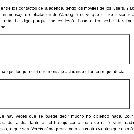
, entre los contactos de la agenda, tengo los móviles de los lusers. Y B
ó un mensaje de felicitación de Wardog. Y se ve que le hizo ilusión rec
e mío. Lo digo porque me contestó. Paso a transcribir literalme
ta:
al que luego recibí otro mensaje aclarando el anterior que decía:
ue hay veces que se puede decir mucho no diciendo nada. Bolin
ra día a día, tanto en el trabajo como fuera de él. Y si no dadl
gico, lo que sea. Veréis cómo proclama a los cuatro vientos que es má