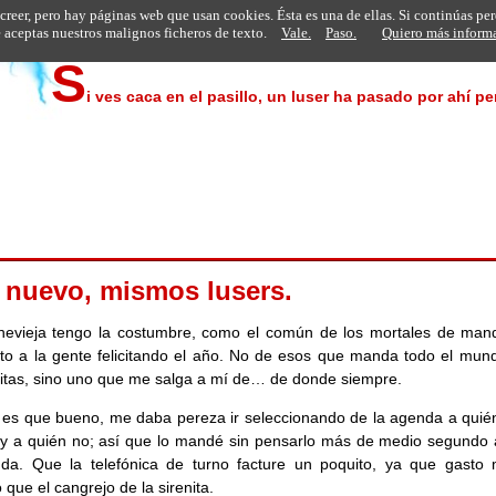
 creer, pero hay páginas web que usan cookies. Ésta es una de ellas. Si continúas pe
aceptas nuestros malignos ficheros de texto.
Vale.
Paso.
Quiero más inform
S
i ves caca en el pasillo, un luser ha pasado por ahí p
 nuevo, mismos lusers.
hevieja tengo la costumbre, como el común de los mortales de man
to a la gente felicitando el año. No de esos que manda todo el mun
itas, sino uno que me salga a mí de… de donde siempre.
 es que bueno, me daba pereza ir seleccionando de la agenda a quién
 a quién no; así que lo mandé sin pensarlo más de medio segundo 
nda. Que la telefónica de turno facture un poquito, ya que gasto
 que el cangrejo de la sirenita.