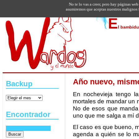
No te lo vas a creer, pero hay páginas web
asumiremos que aceptas nuestros malignos f
E
l bambidu
Año nuevo, mismo
Backup
En nochevieja tengo l
mortales de mandar un me
No de esos que manda t
Encontrador
uno que me salga a mí 
El caso es que bueno, m
agenda a quién se lo m