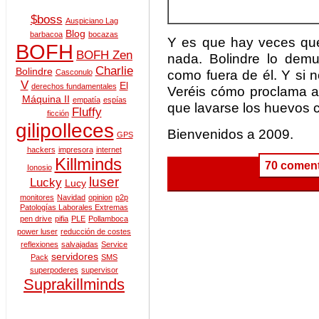
$boss
Auspiciano Lag
Blog
barbacoa
bocazas
Y es que hay veces qu
BOFH
BOFH Zen
nada. Bolindre lo demue
Charlie
Bolindre
como fuera de él. Y si n
Casconulo
V
El
derechos fundamentales
Veréis cómo proclama a 
Máquina II
empatía
espías
que lavarse los huevos c
Fluffy
ficción
gilipolleces
Bienvenidos a 2009.
GPS
hackers
impresora
internet
Killminds
70 coment
Ionosio
luser
Lucky
Lucy
monitores
Navidad
opinion
p2p
Patologías Laborales Extremas
pen drive
pifia
PLE
Pollamboca
power luser
reducción de costes
reflexiones
salvajadas
Service
servidores
Pack
SMS
superpoderes
supervisor
Suprakillminds