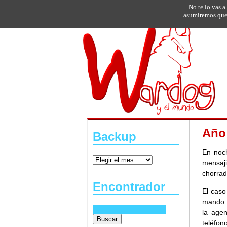
No te lo vas a
asumiremos que 
Año
Backup
En noc
mensaji
chorrad
Encontrador
El caso
mando y
la age
teléfono