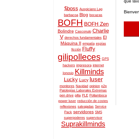
que lav
$boss
Auspiciano Lag
Bienven
Blog
barbacoa
bocazas
BOFH
BOFH Zen
Charlie
Bolindre
Casconulo
V
El
derechos fundamentales
Máquina II
empatía
espías
Fluffy
ficción
gilipolleces
GPS
hackers
impresora
internet
Killminds
Ionosio
luser
Lucky
Lucy
monitores
Navidad
opinion
p2p
Patologías Laborales Extremas
pen drive
pifia
PLE
Pollamboca
power luser
reducción de costes
reflexiones
salvajadas
Service
servidores
Pack
SMS
superpoderes
supervisor
Suprakillminds