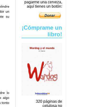
pagarme una cerveza,
aquí tienes un botón:
olindre
ibir un
nte su
¡Cómprame un
libro!
dre lo
e algo
320 páginas de
s tonto
celulosa no