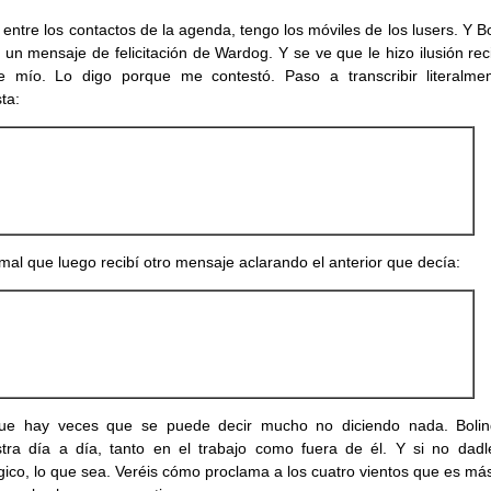
, entre los contactos de la agenda, tengo los móviles de los lusers. Y B
ó un mensaje de felicitación de Wardog. Y se ve que le hizo ilusión rec
e mío. Lo digo porque me contestó. Paso a transcribir literalme
ta:
al que luego recibí otro mensaje aclarando el anterior que decía:
ue hay veces que se puede decir mucho no diciendo nada. Bolin
ra día a día, tanto en el trabajo como fuera de él. Y si no dadl
gico, lo que sea. Veréis cómo proclama a los cuatro vientos que es má