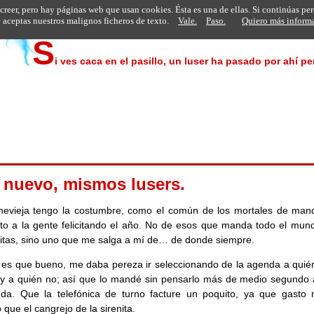
 creer, pero hay páginas web que usan cookies. Ésta es una de ellas. Si continúas pe
aceptas nuestros malignos ficheros de texto.
Vale.
Paso.
Quiero más inform
S
i ves caca en el pasillo, un luser ha pasado por ahí p
 nuevo, mismos lusers.
hevieja tengo la costumbre, como el común de los mortales de man
to a la gente felicitando el año. No de esos que manda todo el mun
itas, sino uno que me salga a mí de… de donde siempre.
 es que bueno, me daba pereza ir seleccionando de la agenda a quién
 a quién no; así que lo mandé sin pensarlo más de medio segundo 
nda. Que la telefónica de turno facture un poquito, ya que gasto
 que el cangrejo de la sirenita.