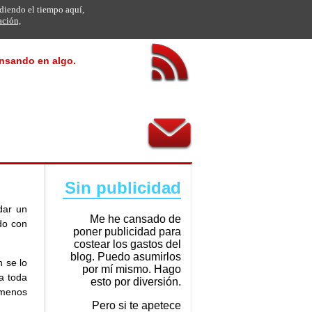
rdiendo el tiempo aquí,
ación,
ensando en algo.
Sin publicidad
dar un
Me he cansado de
do con
poner publicidad para
costear los gastos del
blog. Puedo asumirlos
 se lo
por mí mismo. Hago
a toda
esto por diversión.
 menos
Pero si te apetece