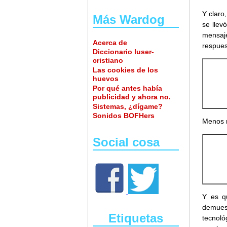
Y claro
Más Wardog
se llev
mensaj
Acerca de
respues
Diccionario luser-
cristiano
Las cookies de los
huevos
Por qué antes había
publicidad y ahora no.
Sistemas, ¿dígame?
Sonidos BOFHers
Menos m
Social cosa
Y es q
demuest
Etiquetas
tecnoló