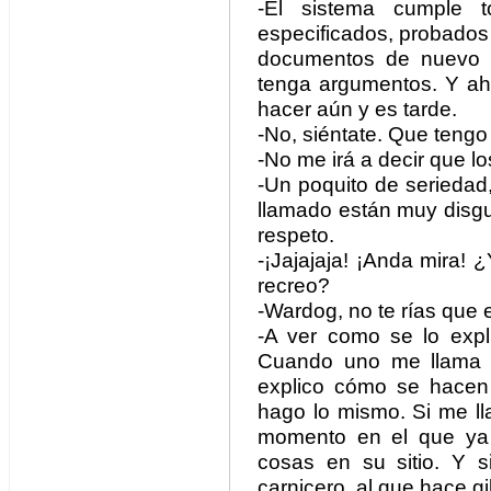
-El sistema cumple t
especificados, probados
documentos de nuevo p
tenga argumentos. Y aho
hacer aún y es tarde.
-No, siéntate. Que tengo
-No me irá a decir que 
-Un poquito de seriedad
llamado están muy disgu
respeto.
-¡Jajajaja! ¡Anda mira! 
recreo?
-Wardog, no te rías que 
-A ver como se lo exp
Cuando uno me llama c
explico cómo se hacen
hago lo mismo. Si me ll
momento en el que ya 
cosas en su sitio. Y s
carnicero, al que hace gi