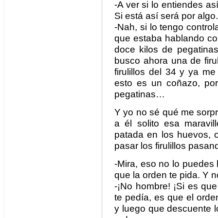
-A ver si lo entiendes as
Si está así será por algo.
-Nah, si lo tengo contro
que estaba hablando con
doce kilos de pegatina
busco ahora una de firul
firulillos del 34 y ya me
esto es un coñazo, po
pegatinas…
Y yo no sé qué me sorpr
a él solito esa maravi
patada en los huevos, 
pasar los firulillos pasan
-Mira, eso no lo puedes h
que la orden te pida. Y 
-¡No hombre! ¡Si es que
te pedía, es que el ord
y luego que descuente l