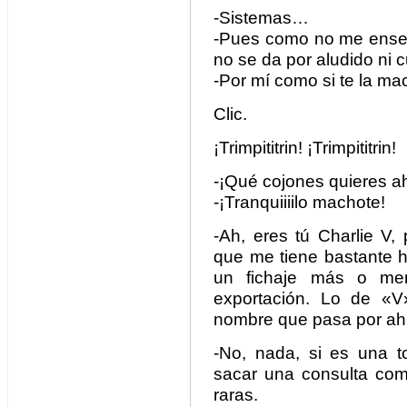
-Sistemas…
-Pues como no me enseñe
no se da por aludido ni 
-Por mí como si te la ma
Clic.
¡Trimpititrin! ¡Trimpititrin!
-¡Qué cojones quieres a
-¡Tranquiiiilo machote!
-Ah, eres tú Charlie V,
que me tiene bastante h
un fichaje más o men
exportación. Lo de «V
nombre que pasa por ahí
-No, nada, si es una to
sacar una consulta com
raras.