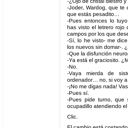
-¿Ojo de cristal diestro y
-Joder, Wardog, que te 
que estás pesadito…
-Pues entonces lo tuyo
has visto el letrero roj
campos por los que desea
-Sí, lo he visto- me dic
los nuevos sin domar-. ¿
-Que la disfunción neuro
-Ya está el graciosito. 
-No.
-Vaya mierda de sist
ordenador… no, si voy 
-¡No me digas nada! Vas 
-Pues sí.
-Pues pide turno, que
ocupadillo atendiendo el 
Clic.
El cambio está costando.