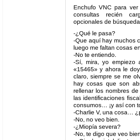
Enchufo VNC para ver l
consultas recién ca
opcionales de búsqueda
-¿Qué le pasa?
-Que aquí hay muchos c
luego me faltan cosas en 
-No te entiendo.
-Sí, mira, yo empiezo a
«15465» y ahora le do
claro, siempre se me ol
hay cosas que son abs
rellenar los nombres de
las identificaciones fisc
consumos… ¡y así con t
-Charlie V, una cosa… 
-No, no veo bien.
-¿Miopía severa?
-No, te digo que veo bien