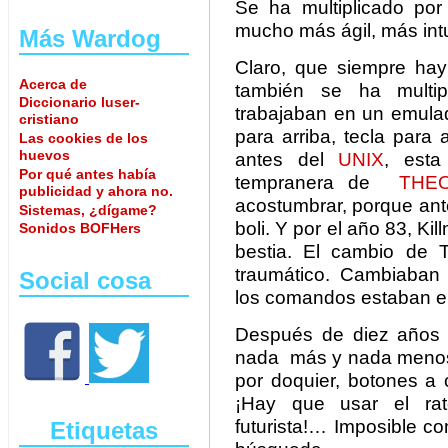
Se ha multiplicado por 
mucho más ágil, más intu
Más Wardog
Claro, que siempre hay
Acerca de
también se ha multipl
Diccionario luser-
trabajaban en un emulad
cristiano
para arriba, tecla par
Las cookies de los
huevos
antes del
UNIX
, esta
Por qué antes había
tempranera de
THE
publicidad y ahora no.
acostumbrar, porque ant
Sistemas, ¿dígame?
boli. Y por el año 83, K
Sonidos BOFHers
bestia. El cambio de 
traumático. Cambiaban
Social cosa
los comandos estaban en 
Después de diez años 
nada más y nada menos
por doquier, botones a 
¡Hay que usar el rat
futurista!… Imposible c
Etiquetas