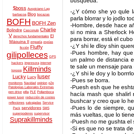
búsqueda.
$boss
Auspiciano Lag
-¿Y cómo she yo qule l
Blog
barbacoa
bocazas
parla blorrar y lo jodlo 
BOFH
BOFH Zen
-Hombre, desde hace año
Charlie
Bolindre
Casconulo
si no mira a Sherlock H
V
El
derechos fundamentales
para borrar, está el cubo
Máquina II
empatía
espías
-¿Y shi le dloy shin quer
Fluffy
ficción
-Pues hombre, hay que
gilipolleces
GPS
un palmo de distancia 
hackers
impresora
internet
te sale un mensaje para
Killminds
Ionosio
-¿Y shi le doy y lo borrrl
luser
Lucky
Lucy
-Pues se borra.
monitores
Navidad
opinion
p2p
-Puesh esh que he eshta
Patologías Laborales Extremas
pen drive
pifia
PLE
Pollamboca
hacía mash que shalirl
power luser
reducción de costes
bushcar y creo que lo he
reflexiones
salvajadas
Service
-Pues lo de siempre, que
servidores
Pack
SMS
más vueltas, que lo tien
superpoderes
supervisor
Suprakillminds
-Puesh no me gushta el 
-Si es que no se trata de