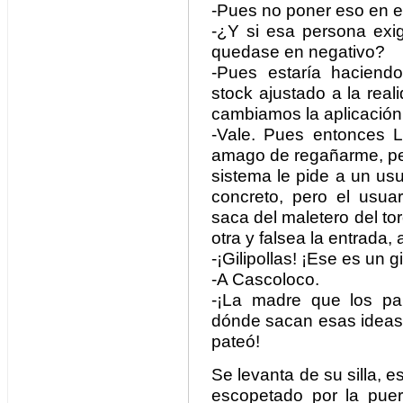
-Pues no poner eso en el
-¿Y si esa persona exig
quedase en negativo?
-Pues estaría haciendo
stock ajustado a la real
cambiamos la aplicación
-Vale. Pues entonces Lu
amago de regañarme, per
sistema le pide a un usu
concreto, pero el usua
saca del maletero del to
otra y falsea la entrada,
-¡Gilipollas! ¡Ese es un g
-A Cascoloco.
-¡La madre que los pari
dónde sacan esas ideas!
pateó!
Se levanta de su silla, es
escopetado por la puert