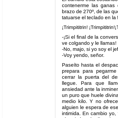
contenerme las ganas de
brazo de 270º, de las que
tatuarse el teclado en la 
¡Trimpititrin! ¡Trimpititrin!¡
-¡Si el final de la conve
ve colgando y le llamas!
-No, majo, si yo soy el j
-Voy yendo, señor.
Paseíto hasta el despa
prepara para pegarme 
cerrar la puerta del 
llegue. Para que lla
ansiedad ante la inminen
un puro que huele divin
medio kilo. Y no ofrec
alguien le espera de ese
intimida. En cambio yo,