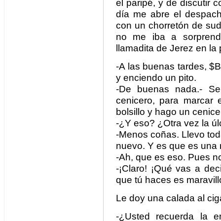
el paripé, y de discutir 
día me abre el despach
con un chorretón de sud
no me iba a sorprende
llamadita de Jerez en la
-A las buenas tardes, $B
y enciendo un pito.
-De buenas nada.- Se 
cenicero, para marcar e
bolsillo y hago un cenicer
-¿Y eso? ¿Otra vez la ú
-Menos coñas. Llevo toda
nuevo. Y es que es una m
-Ah, que es eso. Pues no
-¡Claro! ¡Qué vas a deci
que tú haces es maravill
Le doy una calada al cigar
-¿Usted recuerda la