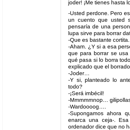
joder! ¡Me tienes hasta 
-Usted perdone. Pero es
un cuento que usted s
pensaría de una perso
lupa sirve para borrar da
-Que es bastante cortita.
-Aham. ¿Y si a esa pers
que para borrar se usa 
qué pasa si lo borra todo
explicado que el borrad
-Joder…
-Y si, planteado lo ant
todo?
-¡Será imbécil!
-Mmmmmnop… gilipollas. 
-Wardoooog….
-Supongamos ahora qu
enarca una ceja-. Esa
ordenador dice que no h