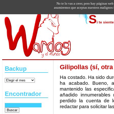
No te lo vas a creer, pero hay páginas web
asumiremos que aceptas nuestros malignos f
S
i te sient
Gilipollas (sí, otra
Backup
Ha costado. Ha sido dur
ha acabado. Bueno, a
mantenido las especifi
Encontrador
añadido innumerables 
perdido la cuenta de 
redactar para solicitar la