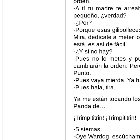
orden.
-A tí tu madre te arre
pequeño, ¿verdad?
-¿Por?
-Porque esas gilipollece
Mira, dedícate a meter l
está, es así de fácil.
-¿Y si no hay?
-Pues no lo metes y p
cambiarán la orden. Per
Punto.
-Pues vaya mierda. Ya ha
-Pues hala, tira.
Ya me están tocando los 
Panda de…
¡Trimpititrin! ¡Trimpititrin!
-Sistemas…
-Oye Wardog, escúcham