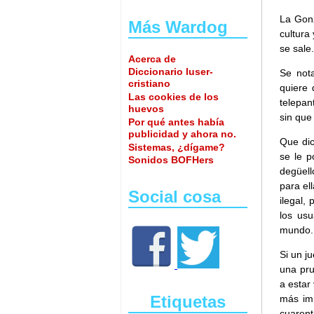
La Gonz
Más Wardog
cultura
se sale.
Acerca de
Diccionario luser-
Se not
cristiano
quiere 
Las cookies de los
telepan
huevos
sin que
Por qué antes había
publicidad y ahora no.
Que dic
Sistemas, ¿dígame?
se le p
Sonidos BOFHers
degüell
para el
Social cosa
ilegal,
los usu
mundo.
Si un j
una pru
a estar
Etiquetas
más imp
cuarent