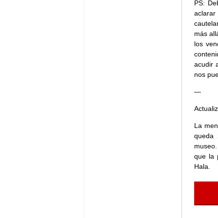
PS: Deb
aclarar
cautela
más all
los ven
conteni
acudir 
nos pue
—
Actuali
La mene
queda 
museo. 
que la 
Hala.