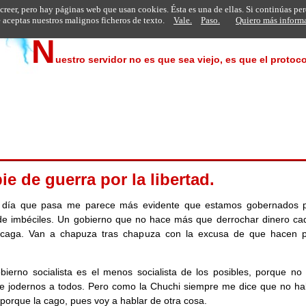
 creer, pero hay páginas web que usan cookies. Ésta es una de ellas. Si continúas pe
aceptas nuestros malignos ficheros de texto.
Vale.
Paso.
Quiero más inform
N
uestro servidor no es que sea viejo, es que el protoco
ie de guerra por la libertad.
 día que pasa me parece más evidente que estamos gobernados 
de imbéciles. Un gobierno que no hace más que derrochar dinero ca
 caga. Van a chapuza tras chapuza con la excusa de que hacen po
bierno socialista es el menos socialista de los posibles, porque no
 jodernos a todos. Pero como la Chuchi siempre me dice que no ha
a porque la cago, pues voy a hablar de otra cosa.