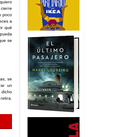
quiero
cierre
n poco
ueces a
ir qué
 pueda
que se
as, se
rar un
 dicho
etira.