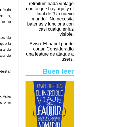
retroiluminada vintage
con lo que hay aquí y el
rtículo
final de "Un nuevo
erecha,
mundo". No necesita
que no
baterías y funciona con
casi cualquier luz
visible.
tes de
que la
Aviso: El papel puede
cortar. Consideradlo
ora de
una feature de ataque a
ara de
lusers.
Buen leer
testar
 falte
Ya que
.