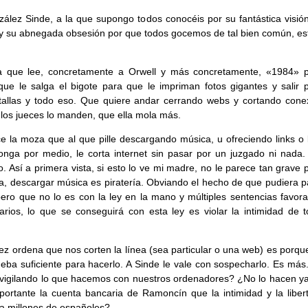
ález Sinde, a la que supongo todos conocéis por su fantástica visión
 y su abnegada obsesión por que todos gocemos de tal bien común, es
a que lee, concretamente a Orwell y más concretamente, «1984» 
que le salga el bigote para que le impriman fotos gigantes y salir p
tallas y todo eso. Que quiere andar cerrando webs y cortando cone
 los jueces lo manden, que ella mola más.
e la moza que al que pille descargando música, u ofreciendo links o 
onga por medio, le corta internet sin pasar por un juzgado ni nada. 
o. Así a primera vista, si esto lo ve mi madre, no le parece tan grave
la, descargar música es piratería. Obviando el hecho de que pudiera p
 pero que no lo es con la ley en la mano y múltiples sentencias favor
arios, lo que se conseguirá con esta ley es violar la intimidad de t
uez ordena que nos corten la línea (sea particular o una web) es porqu
eba suficiente para hacerlo. A Sinde le vale con sospecharlo. Es más
 vigilando lo que hacemos con nuestros ordenadores? ¿No lo hacen y
ortante la cuenta bancaria de Ramoncín que la intimidad y la liber
a millones de españoles?