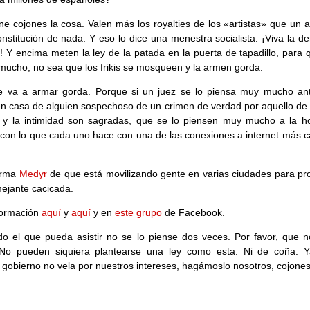
ne cojones la cosa. Valen más los royalties de los «artistas» que un a
onstitución de nada. Y eso lo dice una menestra socialista. ¡Viva la d
! Y encima meten la ley de la patada en la puerta de tapadillo, para 
mucho, no sea que los frikis se mosqueen y la armen gorda.
e va a armar gorda. Porque si un juez se lo piensa muy mucho an
en casa de alguien sospechoso de un crimen de verdad por aquello de 
d y la intimidad son sagradas, que se lo piensen muy mucho a la h
 con lo que cada uno hace con una de las conexiones a internet más c
.
orma
Medyr
de que está movilizando gente en varias ciudades para pro
ejante cacicada.
formación
aquí
y
aquí
y en
este grupo
de Facebook.
o el que pueda asistir no se lo piense dos veces. Por favor, que no
 No pueden siquiera plantearse una ley como esta. Ni de coña. 
 gobierno no vela por nuestros intereses, hagámoslo nosotros, cojones