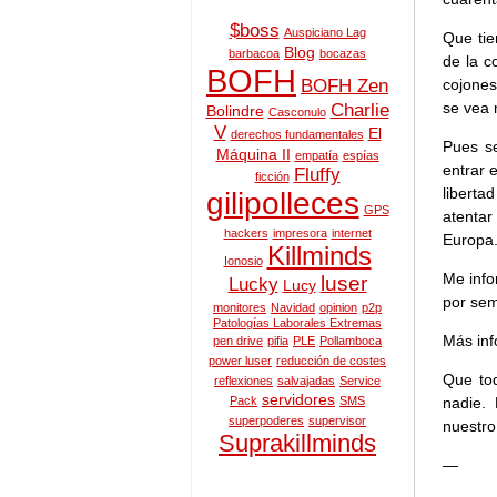
$boss
Auspiciano Lag
Que tie
Blog
barbacoa
bocazas
de la c
BOFH
cojones
BOFH Zen
se vea 
Charlie
Bolindre
Casconulo
V
El
derechos fundamentales
Pues s
Máquina II
empatía
espías
entrar 
Fluffy
ficción
liberta
gilipolleces
GPS
atentar
hackers
impresora
internet
Europa
Killminds
Ionosio
Me inf
luser
Lucky
Lucy
por sem
monitores
Navidad
opinion
p2p
Patologías Laborales Extremas
Más in
pen drive
pifia
PLE
Pollamboca
power luser
reducción de costes
Que tod
reflexiones
salvajadas
Service
servidores
nadie.
Pack
SMS
superpoderes
supervisor
nuestro
Suprakillminds
—