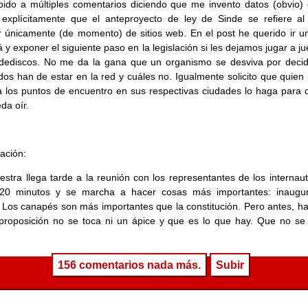
ido a múltiples comentarios diciendo que me invento datos (obvio) 
 explícitamente que el anteproyecto de ley de Sinde se refiere al 
r únicamente (de momento) de sitios web. En el post he querido ir u
á y exponer el siguiente paso en la legislación si les dejamos jugar a j
dediscos. No me da la gana que un organismo se desviva por decid
dos han de estar en la red y cuáles no. Igualmente solicito que quien
a los puntos de encuentro en sus respectivas ciudades lo haga para 
da oír.
zación:
stra llega tarde a la reunión con los representantes de los internaut
20 minutos y se marcha a hacer cosas más importantes: inaugu
Los canapés son más importantes que la constitución. Pero antes, ha
proposición no se toca ni un ápice y que es lo que hay. Que no se r
156 comentarios nada más.
Subir