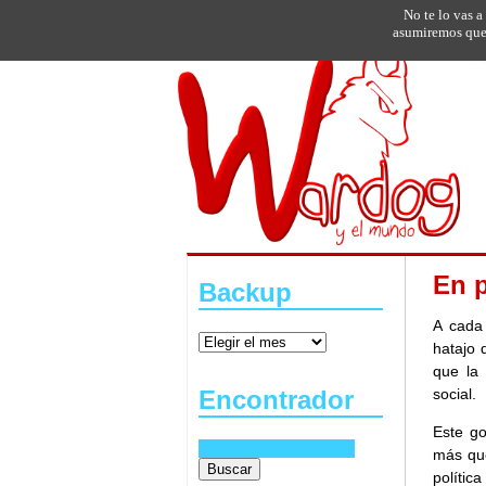
No te lo vas a
asumiremos que 
En p
Backup
A cada
hatajo 
que la
social.
Encontrador
Este go
más que
polític