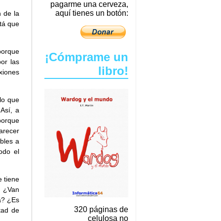
pagarme una cerveza,
aquí tienes un botón:
 de la
tá que
porque
¡Cómprame un
or las
libro!
xiones
lo que
Así, a
 porque
arecer
ables a
odo el
e tiene
. ¿Van
a? ¿Es
320 páginas de
tad de
celulosa no