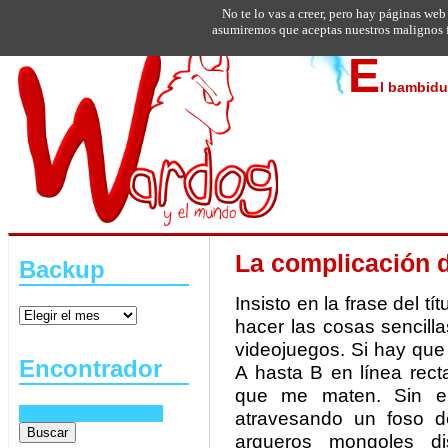
No te lo vas a creer, pero hay páginas web
asumiremos que aceptas nuestros malignos f
E
l bambidu
La complicación d
Backup
Insisto en la frase del 
hacer las cosas sencill
videojuegos. Si hay que 
Encontrador
A hasta B en línea rec
que me maten. Sin e
atravesando un foso de
arqueros mongoles d