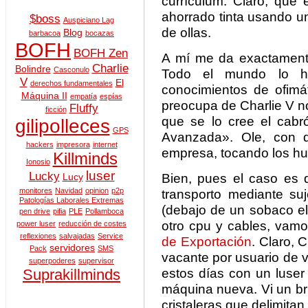
currículum. Claro, que 
ahorrado tinta usando u
$boss
Auspiciano Lag
de ollas.
Blog
barbacoa
bocazas
BOFH
BOFH Zen
A mí me da exactamente
Charlie
Bolindre
Casconulo
Todo el mundo lo h
V
El
derechos fundamentales
conocimientos de ofimá
Máquina II
empatía
espías
preocupa de Charlie V no
Fluffy
ficción
que se lo cree el cabr
gilipolleces
GPS
Avanzada». Ole, con d
hackers
impresora
internet
empresa, tocando los h
Killminds
Ionosio
luser
Lucky
Bien, pues el caso es q
Lucy
monitores
Navidad
opinion
p2p
transporto mediante su
Patologías Laborales Extremas
(debajo de un sobaco el 
pen drive
pifia
PLE
Pollamboca
otro cpu y cables, vam
power luser
reducción de costes
reflexiones
salvajadas
Service
de Exportación
. Claro, 
servidores
Pack
SMS
vacante por usuario de v
superpoderes
supervisor
estos días con un luse
Suprakillminds
máquina nueva. Vi un bri
cristaleras que delimita