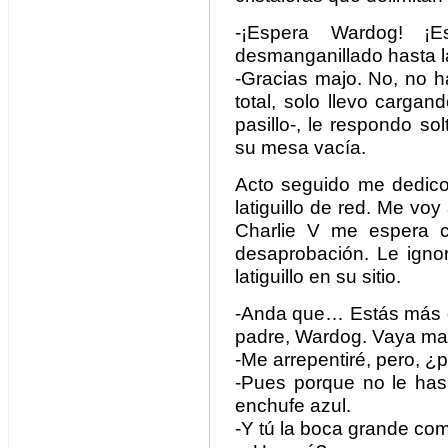
-¡Espera Wardog! ¡E
desmanganillado hasta la
-Gracias majo. No, no h
total, solo llevo carga
pasillo-, le respondo sol
su mesa vacía.
Acto seguido me dedico 
latiguillo de red. Me vo
Charlie V me espera c
desaprobación. Le igno
latiguillo en su sitio.
-Anda que… Estás más de
padre, Wardog. Vaya ma
-Me arrepentiré, pero, ¿
-Pues porque no le has 
enchufe azul.
-Y tú la boca grande com