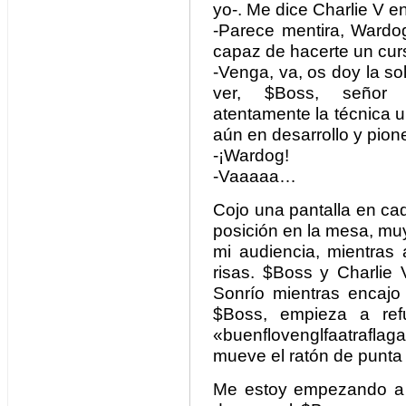
yo-. Me dice Charlie V 
-Parece mentira, Wardo
capaz de hacerte un cur
-Venga, va, os doy la so
ver, $Boss, señor i
atentamente la técnica u
aún en desarrollo y pi
-¡Wardog!
-Vaaaaa…
Cojo una pantalla en ca
posición en la mesa, mu
mi audiencia, mientras
risas. $Boss y Charlie
Sonrío mientras encajo
$Boss, empieza a ref
«buenflovenglfaatraflag
mueve el ratón de punta 
Me estoy empezando a 