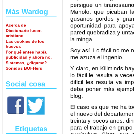
persigue un tiranosaur
Más Wardog
Manolo, que picaban l
gusanos gordos y grand
oportunidad para apoy
Acerca de
Diccionario luser-
pared quebradiza y unta
cristiano
la minga.
Las cookies de los
huevos
Soy así. Lo fácil no me 
Por qué antes había
me azuza el ingenio.
publicidad y ahora no.
Sistemas, ¿dígame?
Y claro, en Killminds ha
Sonidos BOFHers
lo fácil le resulta a ve
difícil les resulta ya 
Social cosa
deba poner más ejemplos
blog.
El caso es que me ha to
el nuevo del departamen
treinta y pocos años, di
para el trabajo en grupo 
Etiquetas