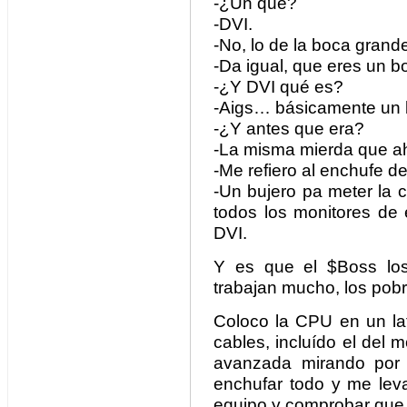
-¿Un qué?
-DVI.
-No, lo de la boca grand
-Da igual, que eres un b
-¿Y DVI qué es?
-Aigs… básicamente un bu
-¿Y antes que era?
-La misma mierda que a
-Me refiero al enchufe de
-Un bujero pa meter la cl
todos los monitores de
DVI.
Y es que el $Boss lo
trabajan mucho, los pobr
Coloco la CPU en un lat
cables, incluído el del m
avanzada mirando por
enchufar todo y me leva
equipo y comprobar que 