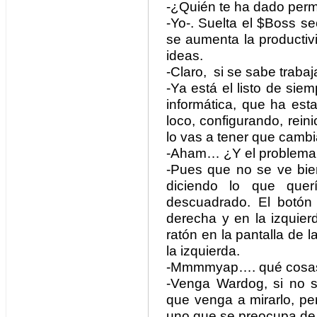
-¿Quién te ha dado perm
-Yo-. Suelta el $Boss s
se aumenta la productiv
ideas.
-Claro, si se sabe trabaja
-Ya está el listo de sie
informática, que ha est
loco, configurando, rein
lo vas a tener que cambi
-Aham… ¿Y el problema
-Pues que no se ve bien
diciendo lo que que
descuadrado. El botón 
derecha y en la izquie
ratón en la pantalla de l
la izquierda.
-Mmmmyap…. qué cosas
-Venga Wardog, si no s
que venga a mirarlo, per
uno que se preocupa de