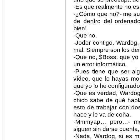
-Es que realmente no es
-¿Cómo que no?- me suel
de dentro del ordenado
bien!
-Que no.
-Joder contigo, Wardog
mal. Siempre son los de
-Que no, $Boss, que yo 
un error informático.
-Pues tiene que ser alg
vídeo, que lo hayas mon
que yo lo he configurad
-Que es verdad, Wardog,
chico sabe de qué habla
esto de trabajar con do
hace y le va de coña.
-Mmmyap… pero…- me fr
siguen sin darse cuenta, 
-Nada, Wardog, si es mu