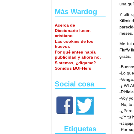
una guí
Más Wardog
Y allí 
Killmin
Acerca de
parecid
Diccionario luser-
meses.
cristiano
Las cookies de los
Me fui 
huevos
Fluffy 
Por qué antes había
gratis.
publicidad y ahora no.
Sistemas, ¿dígame?
-Buenos
Sonidos BOFHers
-Lo que 
-Venga.
Social cosa
-¡¡WL
-Ridiel
-Voy yo
-No, tú
-¿Pero 
-¿Y tú 
-¡Jajaja
Etiquetas
-Por su