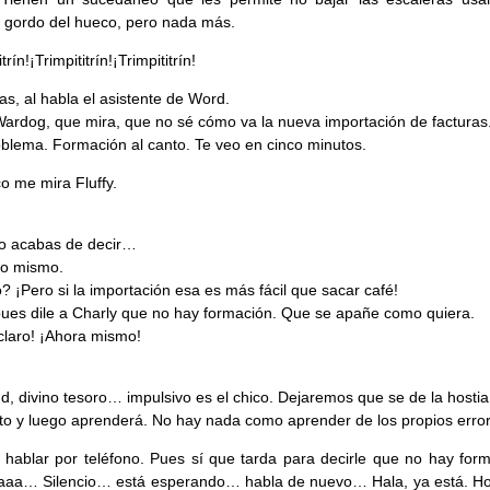
 gordo del hueco, pero nada más.
trín!¡Trimpititrín!¡Trimpititrín!
as, al habla el asistente de Word.
Wardog, que mira, que no sé cómo va la nueva importación de facturas
oblema. Formación al canto. Te veo en cinco minutos.
co me mira Fluffy.
o acabas de decir…
lo mismo.
? ¡Pero si la importación esa es más fácil que sacar café!
pues dile a Charly que no hay formación. Que se apañe como quiera.
claro! ¡Ahora mismo!
d, divino tesoro… impulsivo es el chico. Dejaremos que se de la hosti
 y luego aprenderá. No hay nada como aprender de los propios error
 hablar por teléfono. Pues sí que tarda para decirle que no hay form
aaa… Silencio… está esperando… habla de nuevo… Hala, ya está. Ho