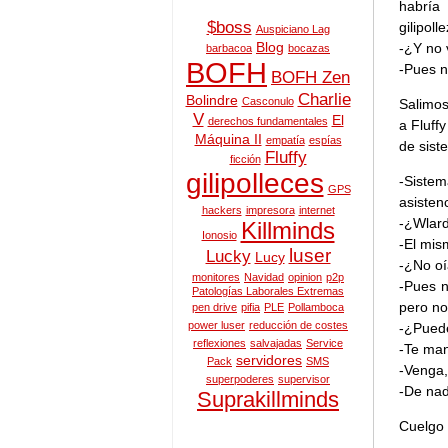
habría 
$boss
gilipol
Auspiciano Lag
Blog
-¿Y no 
barbacoa
bocazas
BOFH
-Pues n
BOFH Zen
Charlie
Bolindre
Casconulo
Salimos
V
El
derechos fundamentales
a Fluff
Máquina II
empatía
espías
de sist
Fluffy
ficción
gilipolleces
-Siste
GPS
asisten
hackers
impresora
internet
-¿Wlar
Killminds
Ionosio
-El mis
luser
Lucky
Lucy
-¿No oí
monitores
Navidad
opinion
p2p
-Pues n
Patologías Laborales Extremas
pero no
pen drive
pifia
PLE
Pollamboca
power luser
reducción de costes
-¿Puede
reflexiones
salvajadas
Service
-Te man
servidores
Pack
SMS
-Venga,
superpoderes
supervisor
-De nad
Suprakillminds
Cuelgo 