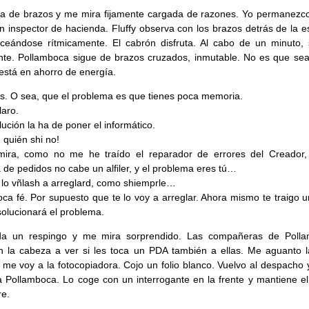
a de brazos y me mira fijamente cargada de razones. Yo permanezco
 inspector de hacienda. Fluffy observa con los brazos detrás de la e
ceándose rítmicamente. El cabrón disfruta. Al cabo de un minuto, 
te. Pollamboca sigue de brazos cruzados, inmutable. No es que sea
está en ahorro de energía.
. O sea, que el problema es que tienes poca memoria.
laro.
lución la ha de poner el informático.
d quién shi no!
mira, como no me he traído el reparador de errores del Creador,
a de pedidos no cabe un alfiler, y el problema eres tú…
lo vñlash a arreglard, como shiemprle…
ca fé. Por supuesto que te lo voy a arreglar. Ahora mismo te traigo 
solucionará el problema.
 da un respingo y me mira sorprendido. Las compañeras de Poll
n la cabeza a ver si les toca un PDA también a ellas. Me aguanto la
 me voy a la fotocopiadora. Cojo un folio blanco. Vuelvo al despacho 
a Pollamboca. Lo coge con un interrogante en la frente y mantiene el
re.