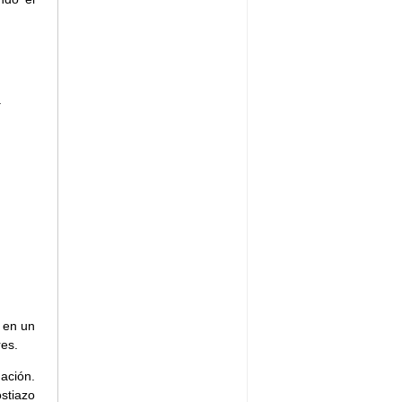
.
a en un
es.
ación.
stiazo