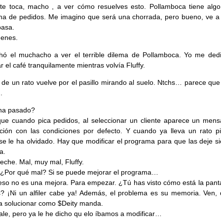
, te toca, macho , a ver cómo resuelves esto. Pollamboca tiene algo
a de pedidos. Me imagino que será una chorrada, pero bueno, ve a 
pasa.
denes.
hó el muchacho a ver el terrible dilema de Pollamboca. Yo me ded
r el café tranquilamente mientras volvía Fluffy.
 de un rato vuelve por el pasillo mirando al suelo. Ntchs… parece que
.
ha pasado?
ue cuando pica pedidos, al seleccionar un cliente aparece un mens
ción con las condiciones por defecto. Y cuando ya lleva un rato p
 se le ha olvidado. Hay que modificar el programa para que las deje s
ta.
leche. Mal, muy mal, Fluffy.
¿Por qué mal? Si se puede mejorar el programa…
 eso no es una mejora. Para empezar. ¿Tú has visto cómo está la panta
? ¡Ni un alfiler cabe ya! Además, el problema es su memoria. Ven, 
 solucionar como $Deity manda.
vale, pero ya le he dicho qu elo íbamos a modificar…