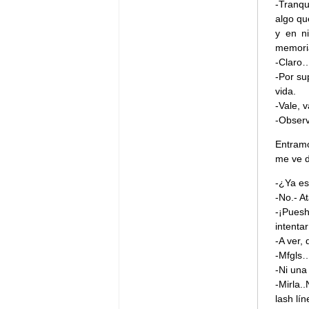
-Tranqu
algo qu
y en n
memoria
-Claro…
-Por su
vida.
-Vale,
-Observ
Entram
me ve d
-¿Ya es
-No.- A
-¡Puesh
intentar
-A ver,
-Mfgls…
-Ni una
-Mirla.
lash lí