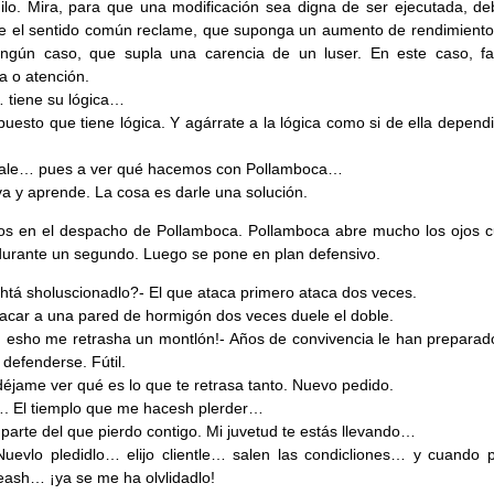
ilo. Mira, para que una modificación sea digna de ser ejecutada, de
e el sentido común reclame, que suponga un aumento de rendimiento 
ingún caso, que supla una carencia de un luser. En este caso, fa
 o atención.
 tiene su lógica…
puesto que tiene lógica. Y agárrate a la lógica como si de ella depend
 vale… pues a ver qué hacemos con Pollamboca…
a y aprende. La cosa es darle una solución.
os en el despacho de Pollamboca. Pollamboca abre mucho los ojos 
urante un segundo. Luego se pone en plan defensivo.
htá sholuscionadlo?- El que ataca primero ataca dos veces.
tacar a una pared de hormigón dos veces duele el doble.
 esho me retrasha un montlón!- Años de convivencia le han preparad
 defenderse. Fútil.
 déjame ver qué es lo que te retrasa tanto. Nuevo pedido.
. El tiemplo que me hacesh plerder…
 parte del que pierdo contigo. Mi juvetud te estás llevando…
.Nuevlo pledidlo… elijo clientle… salen las condicliones… y cuando 
neash… ¡ya se me ha olvlidadlo!