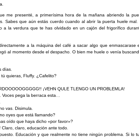
a.
que me presenté, a primerísima hora de la mañana abriendo la pue
ds. Sabes que aún estás cuerdo cuando al abrir la puerta huele mal.
o a la verdura que te has olvidado en un cajón del frigorífico duran
directamente a la máquina del café a sacar algo que enmascarase el
llegó al momento desde el despacho. O bien me huele o venía buscand
 días.
tú quieras, Fluffy. ¿Cafelito?
ARDOOOOOGGGGG!! ¡VEHN QULE TLENGO UN PROBLEMLA!
a. Voces pega la berraca esta…
.
 no vas. Disimula.
no oyes que está llamando?
has oído que haya dicho «por favor»?
! Claro, claro, educación ante todo.
puesto. Educación y que realmente no tiene ningún problema. Si lo tu