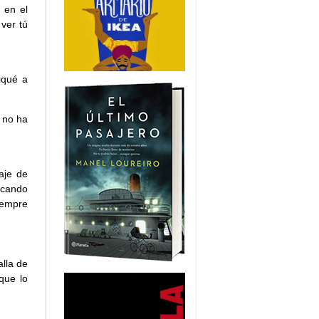
 en el
ver tú
iqué a
 no ha
aje de
icando
iempre
lla de
que lo