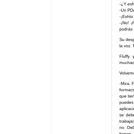
-¿Y esh
-Un PD
-¡Eshto 
-¡No! ¡
podrás 
Su desp
la voz.
Fluffy
muchach
Volvemo
-Mira, 
formac
que tie
puedes 
aplicac
se debe
trabaja
no. De
tienen