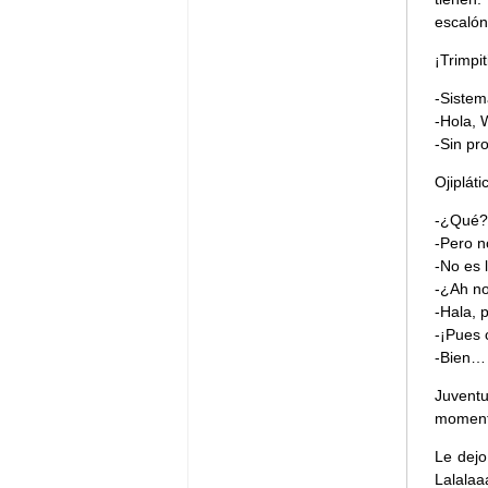
escalón
¡Trimpiti
-Sistem
-Hola, 
-Sin pr
Ojipláti
-¿Qué?
-Pero n
-No es 
-¿Ah no
-Hala, 
-¡Pues 
-Bien…
Juventu
momento
Le dejo
Lalalaa