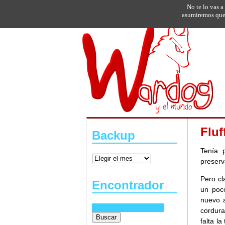
No te lo vas a
asumiremos que 
Fluf
Backup
Tenía 
preserv
Pero cl
Encontrador
un poc
nuevo a
cordura
falta l