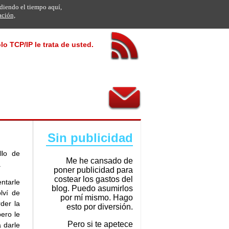
rdiendo el tiempo aquí,
ación,
lo TCP/IP le trata de usted.
Sin publicidad
llo de
Me he cansado de
.
poner publicidad para
costear los gastos del
ntarle
blog. Puedo asumirlos
lví de
por mí mismo. Hago
der la
esto por diversión.
pero le
Pero si te apetece
 darle