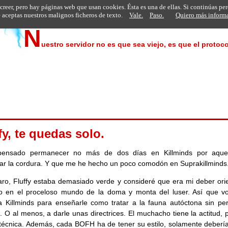
 creer, pero hay páginas web que usan cookies. Ésta es una de ellas. Si continúas pe
aceptas nuestros malignos ficheros de texto.
Vale.
Paso.
Quiero más inform
N
uestro servidor no es que sea viejo, es que el protoco
fy, te quedas solo.
pensado permanecer no más de dos días en Killminds por aque
ar la cordura. Y que me he hecho un poco comodón en Suprakillminds
aro, Fluffy estaba demasiado verde y consideré que era mi deber orie
o en el proceloso mundo de la doma y monta del luser. Así que vo
 Killminds para enseñarle como tratar a la fauna autóctona sin per
. O al menos, a darle unas directrices. El muchacho tiene la actitud, 
a técnica. Además, cada BOFH ha de tener su estilo, solamente debería