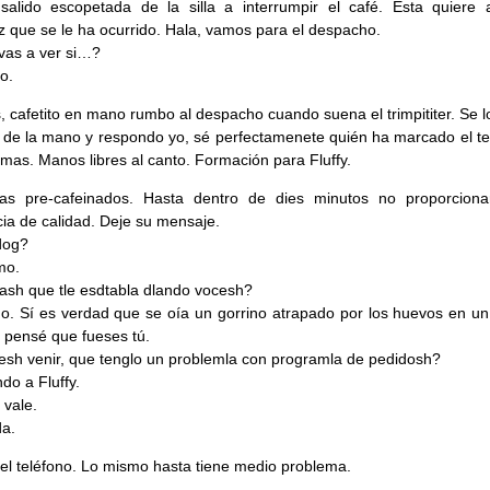
salido escopetada de la silla a interrumpir el café. Esta quiere 
lez que se le ha ocurrido. Hala, vamos para el despacho.
vas a ver si…?
o.
, cafetito en mano rumbo al despacho cuando suena el trimpititer. Se l
y de la mano y respondo yo, sé perfectamenete quién ha marcado el te
emas. Manos libres al canto. Formación para Fluffy.
mas pre-cafeinados. Hasta dentro de dies minutos no proporcion
cia de calidad. Deje su mensaje.
dog?
mo.
ash que tle esdtabla dlando vocesh?
o. Sí es verdad que se oía un gorrino atrapado por los huevos en un
 pensé que fueses tú.
sh venir, que tenglo un problemla con programla de pedidosh?
do a Fluffy.
 vale.
a.
el teléfono. Lo mismo hasta tiene medio problema.