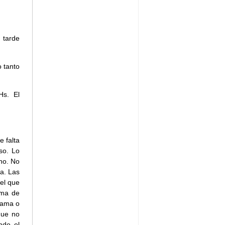
 tarde
 tanto
Hs. El
e falta
so. Lo
no. No
a. Las
 el que
rma de
grama o
que no
ndo el