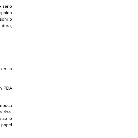
 serio
spalda
sonrío
 dura,
 en la
un PDA
amboca
 risa.
y se lo
 papel