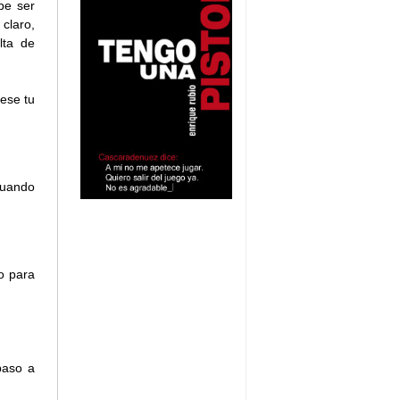
be ser
claro,
lta de
iese tu
cuando
o para
paso a