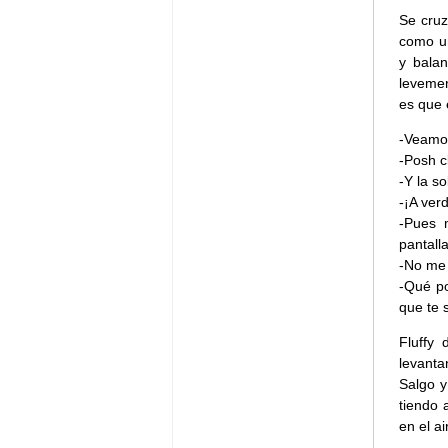
Se cruz
como un
y balan
levemen
es que 
-Veamos
-Posh c
-Y la so
-¡A ver
-Pues 
pantall
-No me 
-Qué po
que te 
Fluffy
levanta
Salgo y
tiendo 
en el ai