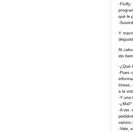
-Fluffy
program
qué le 
-Susór
Y marc
degusta
Al cabo
ido bien
-¿Qué 
-Pues q
informa
líneas,
a la vis
-Y una 
-¿Mal? 
-A ver,
pedidos
vamos a
-Vale, 