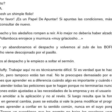
to?
A.
esh un shimple flolio!
Por favor! ¡Es un Papel De Apuntar! Si apuntas las condiciones, más
consultar de nuevo.
acho y los aledaños rompen a reír. A lo mejor no debería haber alzado
 Pollamboca enrojece y murmura «muy grlaciosho…»
 y yo abandonamos el despacho y volvemos al zulo de los BOF
o viene descojonado por el pasillo.
s al despacho y le empiezo a soltar el sermón.
Fluffy. Trabajar aquí no es técnicamente difícil. Sí es verdad que te hac
ión, pero tampoco estás tan mal. No te preocupes demasiado por e
nes que aprender es a diferencia cuándo algo es importante y cuándo 
atender todas las peticiones que te hagan porque no terminarías nunc
iones están ajustadas a las necesidades de la empresa y es el usuario
 amoldar a la aplicación y no al revés. Si luego resulta que la fo
r en general cambia, pues se estudia si vale la pena modificar el pro
bes aprender a confiar en tu sentido común, nunca en el suyo por
. Tienen un sucedáneo que les permite no bajar las escaleras usa