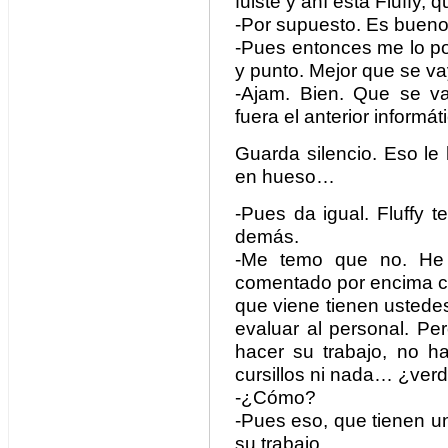
fuiste y ahí está Fluffy,
-Por supuesto. Es bueno.
-Pues entonces me lo pone
y punto. Mejor que se v
-Ajam. Bien. Que se va
fuera el anterior informát
Guarda silencio. Eso le
en hueso…
-Pues da igual. Fluffy 
demás.
-Me temo que no. He
comentado por encima có
que viene tienen ustedes 
evaluar al personal. P
hacer su trabajo, no h
cursillos ni nada… ¿ver
-¿Cómo?
-Pues eso, que tienen u
su trabajo.