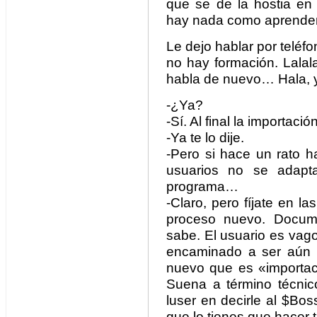
que se de la hostia e
hay nada como aprender 
Le dejo hablar por teléfo
no hay formación. Lal
habla de nuevo… Hala, y
-¿Ya?
-Sí. Al final la importaci
-Ya te lo dije.
-Pero si hace un rato h
usuarios no se adap
programa…
-Claro, pero fíjate en l
proceso nuevo. Docume
sabe. El usuario es vago
encaminado a ser aún 
nuevo que es «importaci
Suena a término técnic
luser en decirle al $Bo
que lo tienes que hacer