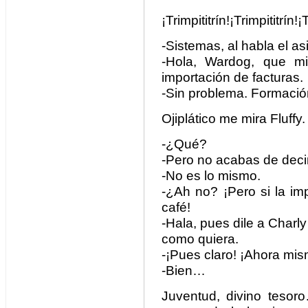
¡Trimpititrín!¡Trimpititrín!¡T
-Sistemas, al habla el a
-Hola, Wardog, que m
importación de facturas.
-Sin problema. Formación
Ojiplático me mira Fluffy.
-¿Qué?
-Pero no acabas de dec
-No es lo mismo.
-¿Ah no? ¡Pero si la im
café!
-Hala, pues dile a Char
como quiera.
-¡Pues claro! ¡Ahora mis
-Bien…
Juventud, divino tesor