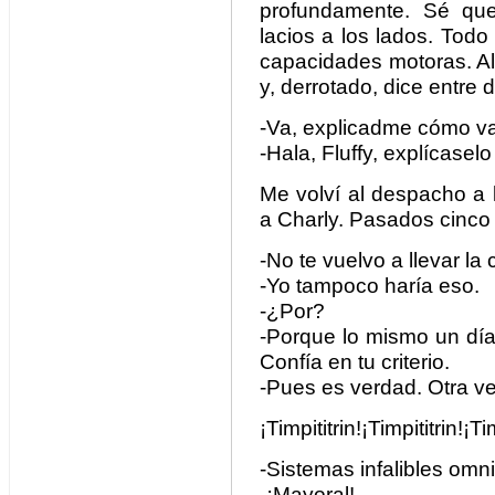
profundamente. Sé qu
lacios a los lados. Todo
capacidades motoras. Al
y, derrotado, dice entre d
-Va, explicadme cómo va
-Hala, Fluffy, explícaselo
Me volví al despacho a l
a Charly. Pasados cinco 
-No te vuelvo a llevar la 
-Yo tampoco haría eso.
-¿Por?
-Porque lo mismo un día
Confía en tu criterio.
-Pues es verdad. Otra ve
¡Timpititrin!¡Timpititrin!¡Tim
-Sistemas infalibles omn
-¡Mayoral! ¡M