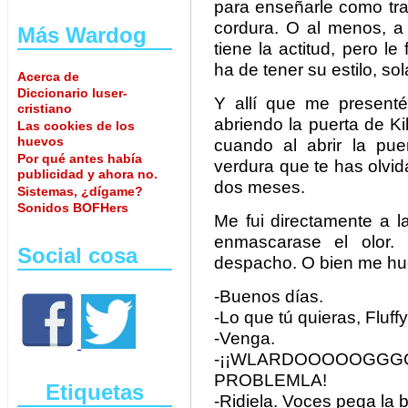
para enseñarle como trat
cordura. O al menos, a 
Más Wardog
tiene la actitud, pero l
ha de tener su estilo, s
Acerca de
Diccionario luser-
Y allí que me present
cristiano
abriendo la puerta de K
Las cookies de los
huevos
cuando al abrir la pue
Por qué antes había
verdura que te has olvida
publicidad y ahora no.
dos meses.
Sistemas, ¿dígame?
Sonidos BOFHers
Me fui directamente a l
enmascarase el olor. 
Social cosa
despacho. O bien me hue
-Buenos días.
-Lo que tú quieras, Fluffy
-Venga.
-¡¡WLARDOOOOOGGG
PROBLEMLA!
Etiquetas
-Ridiela. Voces pega la