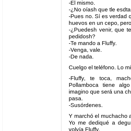
-El mismo.
-¿No oíash que tle esdt
-Pues no. Sí es verdad q
huevos en un cepo, pero
-¿Puedesh venir, que t
pedidosh?
-Te mando a Fluffy.
-Venga, vale.
-De nada.
Cuelgo el teléfono. Lo 
-Fluffy, te toca, ma
Pollamboca tiene alg
imagino que será una cho
pasa.
-Susórdenes.
Y marchó el muchacho a 
Yo me dediqué a degust
volvía Fluffy.