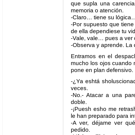
que supla una carencia 
memoria o atención.
-Claro… tiene su lógica
-Por supuesto que tiene 
de ella dependiese tu vi
-Vale, vale… pues a ve
-Observa y aprende. La 
Entramos en el despac
mucho los ojos cuando 
pone en plan defensivo.
-¿Ya eshtá sholuscionad
veces.
-No.- Atacar a una pa
doble.
-¡Puesh esho me retras
le han preparado para int
-A ver, déjame ver qué
pedido.