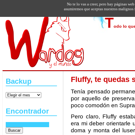
No te lo vas a creer, pero hay páginas web
asumiremos que aceptas nuestros malignos f
T
odo lo que
Fluffy, te quedas 
Backup
Tenía pensado permanec
por aquello de preserv
poco comodón en Suprak
Encontrador
Pero claro, Fluffy est
era mi deber orientarle
doma y monta del luser.