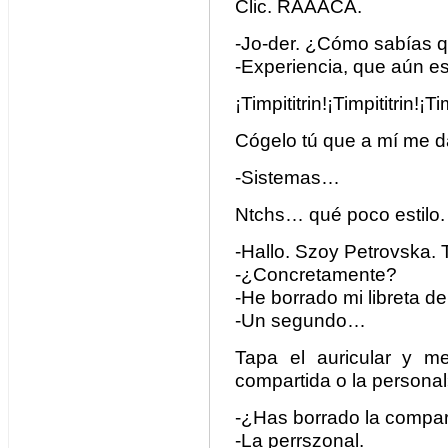
Clic. RAAACA.
-Jo-der. ¿Cómo sabías
-Experiencia, que aún e
¡Timpititrin!¡Timpititrin!¡Tim
Cógelo tú que a mí me da 
-Sistemas…
Ntchs… qué poco estilo.
-Hallo. Szoy Petrovska.
-¿Concretamente?
-He borrado mi libreta de
-Un segundo…
Tapa el auricular y me 
compartida o la persona
-¿Has borrado la compar
-La perrszonal.