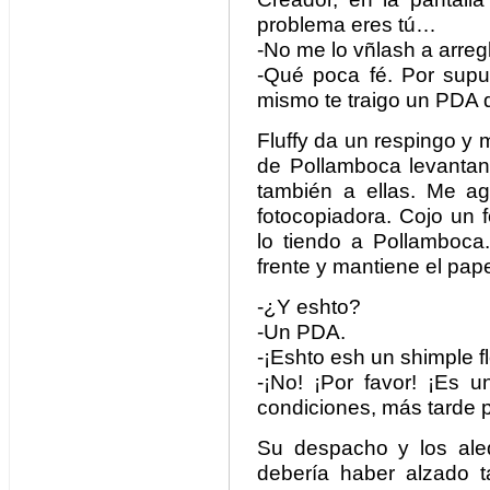
problema eres tú…
-No me lo vñlash a arre
-Qué poca fé. Por supue
mismo te traigo un PDA q
Fluffy da un respingo y
de Pollamboca levantan
también a ellas. Me ag
fotocopiadora. Cojo un 
lo tiendo a Pollamboca
frente y mantiene el papel
-¿Y eshto?
-Un PDA.
-¡Eshto esh un shimple fl
-¡No! ¡Por favor! ¡Es 
condiciones, más tarde 
Su despacho y los ale
debería haber alzado t