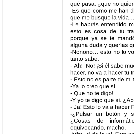
qué pasa, ¿que no quie
-Es que como me han 
que me busque la vida
-Le habrás entendido m
esto es cosa de tu tr
porque ya se te mandó
alguna duda y querías q
-Nonono… esto no lo voy
tanto sabe.
-¡Ah! ¡No! ¡Si él sabe m
hacer, no va a hacer tu t
-¡Esto no es parte de mi 
-Ya lo creo que sí.
-¡Que no te digo!
-Y yo te digo que sí. ¿
-¡Ja! Esto lo va a hacer 
-¿Pulsar un botón y se
¿Cosas de informát
equivocando, macho.