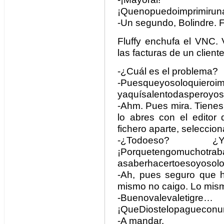
¡Quenopuedoimprimiruna
-Un segundo, Bolindre. F
Fluffy enchufa el VNC. 
las facturas de un cliente
-¿Cuál es el problema?
-Puesqueyosoloquieroim
yaquísalentodasperoyos
-Ahm. Pues mira. Tienes 
lo abres con el edito
fichero aparte, seleccion
-¿Todoeso? ¿Ynoha
¡Porquetengomuchotrab
asaberhacertoesoyosolo
-Ah, pues seguro que h
mismo no caigo. Lo mis
-Buenovalevaletigre…
¡QueDiostelopagueco
-A mandar.