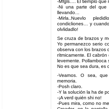
-Mfgls…. El tiemplo que
-Ni una parte del que 
llevando…
-Mirla..Nuevlo pled
condicliones… y cuando
olvlidadlo!
Se cruza de brazos y me
Yo permanezco serio co
observa con los brazos 
rítmicamente. El cabrón 
levemente. Pollamboca s
No es que sea dura, es 
-Veamos. O sea, que
memoria.
-Posh claro.
-Y la solución la ha de p
-¡A verd quién shi no!
-Pues mira, como no me 
Creador, en la pantalla