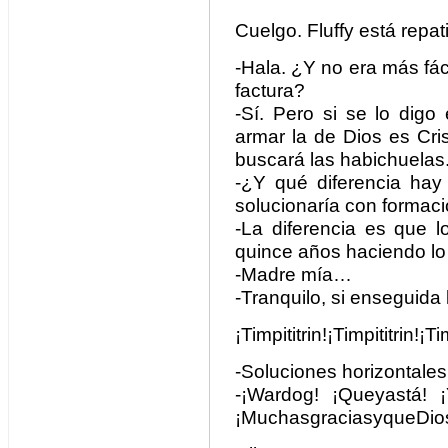
Cuelgo. Fluffy está repat
-Hala. ¿Y no era más fáci
factura?
-Sí. Pero si se lo digo 
armar la de Dios es Cri
buscará las habichuelas
-¿Y qué diferencia hay
solucionaría con formaci
-La diferencia es que l
quince años haciendo lo
-Madre mía…
-Tranquilo, si enseguida 
¡Timpititrin!¡Timpititrin!¡Tim
-Soluciones horizontale
-¡Wardog! ¡Queyastá! ¡Y
¡MuchasgraciasyqueDio