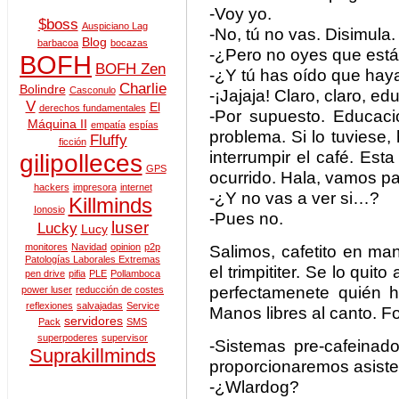
-Voy yo.
$boss
Auspiciano Lag
-No, tú no vas. Disimula.
Blog
barbacoa
bocazas
-¿Pero no oyes que est
BOFH
BOFH Zen
-¿Y tú has oído que hay
Charlie
Bolindre
Casconulo
-¡Jajaja! Claro, claro, e
V
El
derechos fundamentales
-Por supuesto. Educaci
Máquina II
empatía
espías
problema. Si lo tuviese, 
Fluffy
ficción
interrumpir el café. Esta
gilipolleces
GPS
ocurrido. Hala, vamos p
hackers
impresora
internet
-¿Y no vas a ver si…?
Killminds
Ionosio
-Pues no.
luser
Lucky
Lucy
monitores
Navidad
opinion
p2p
Salimos, cafetito en m
Patologías Laborales Extremas
el trimpititer. Se lo qui
pen drive
pifia
PLE
Pollamboca
perfectamenete quién h
power luser
reducción de costes
reflexiones
salvajadas
Service
Manos libres al canto. F
servidores
Pack
SMS
superpoderes
supervisor
-Sistemas pre-cafeinad
Suprakillminds
proporcionaremos asiste
-¿Wlardog?