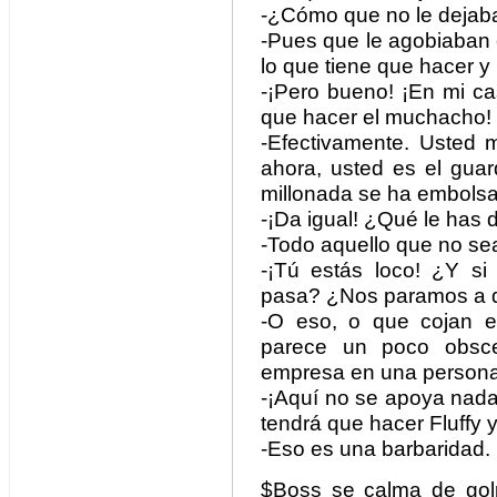
-¿Cómo que no le dejab
-Pues que le agobiaban c
lo que tiene que hacer y 
-¡Pero bueno! ¡En mi ca
que hacer el muchacho!
-Efectivamente. Usted 
ahora, usted es el gua
millonada se ha embolsad
-¡Da igual! ¿Qué le has
-Todo aquello que no sea
-¡Tú estás loco! ¿Y s
pasa? ¿Nos paramos a q
-O eso, o que cojan e
parece un poco obsce
empresa en una person
-¡Aquí no se apoya nada
tendrá que hacer Fluffy 
-Eso es una barbaridad.
$Boss se calma de golp