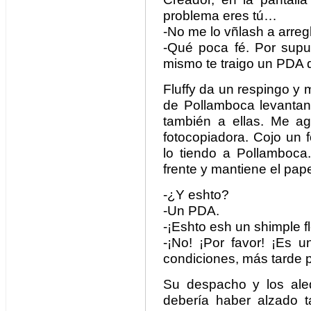
problema eres tú…
-No me lo vñlash a arre
-Qué poca fé. Por supue
mismo te traigo un PDA q
Fluffy da un respingo y
de Pollamboca levantan
también a ellas. Me ag
fotocopiadora. Cojo un 
lo tiendo a Pollamboca
frente y mantiene el papel
-¿Y eshto?
-Un PDA.
-¡Eshto esh un shimple fl
-¡No! ¡Por favor! ¡Es 
condiciones, más tarde 
Su despacho y los ale
debería haber alzado t