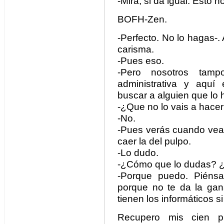
-Mira, si da igual. Esto n
BOFH-Zen.
-Perfecto. No lo hagas-. 
carisma.
-Pues eso.
-Pero nosotros tam
administrativa y aquí 
buscar a alguien que lo h
-¿Que no lo vais a hace
-No.
-Pues verás cuando vean
caer la del pulpo.
-Lo dudo.
-¿Cómo que lo dudas? ¿
-Porque puedo. Piénsa
porque no te da la ga
tienen los informáticos 
Recupero mis cien p