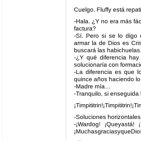
Cuelgo. Fluffy está repat
-Hala. ¿Y no era más fáci
factura?
-Sí. Pero si se lo digo 
armar la de Dios es Cri
buscará las habichuelas
-¿Y qué diferencia hay
solucionaría con formaci
-La diferencia es que l
quince años haciendo lo
-Madre mía…
-Tranquilo, si enseguida 
¡Timpititrin!¡Timpititrin!¡Tim
-Soluciones horizontale
-¡Wardog! ¡Queyastá! ¡Y
¡MuchasgraciasyqueDio