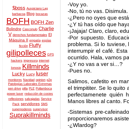
-Voy yo.
$boss
Auspiciano Lag
-No, tú no vas. Disimula.
Blog
barbacoa
bocazas
-¿Pero no oyes que est
BOFH
BOFH Zen
-¿Y tú has oído que hay
Charlie
Bolindre
Casconulo
-¡Jajaja! Claro, claro, e
V
El
derechos fundamentales
-Por supuesto. Educaci
Máquina II
empatía
espías
problema. Si lo tuviese, 
Fluffy
ficción
interrumpir el café. Esta
gilipolleces
GPS
ocurrido. Hala, vamos p
hackers
impresora
internet
-¿Y no vas a ver si…?
Killminds
Ionosio
-Pues no.
luser
Lucky
Lucy
monitores
Navidad
opinion
p2p
Salimos, cafetito en m
Patologías Laborales Extremas
el trimpititer. Se lo qui
pen drive
pifia
PLE
Pollamboca
perfectamenete quién h
power luser
reducción de costes
reflexiones
salvajadas
Service
Manos libres al canto. F
servidores
Pack
SMS
superpoderes
supervisor
-Sistemas pre-cafeinad
Suprakillminds
proporcionaremos asiste
-¿Wlardog?