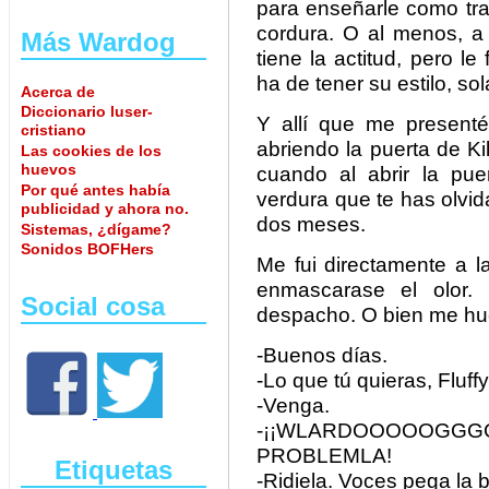
para enseñarle como trat
cordura. O al menos, a 
Más Wardog
tiene la actitud, pero l
ha de tener su estilo, s
Acerca de
Diccionario luser-
Y allí que me present
cristiano
abriendo la puerta de K
Las cookies de los
huevos
cuando al abrir la pue
Por qué antes había
verdura que te has olvida
publicidad y ahora no.
dos meses.
Sistemas, ¿dígame?
Sonidos BOFHers
Me fui directamente a l
enmascarase el olor. 
Social cosa
despacho. O bien me hue
-Buenos días.
-Lo que tú quieras, Fluffy
-Venga.
-¡¡WLARDOOOOOGGG
PROBLEMLA!
Etiquetas
-Ridiela. Voces pega la