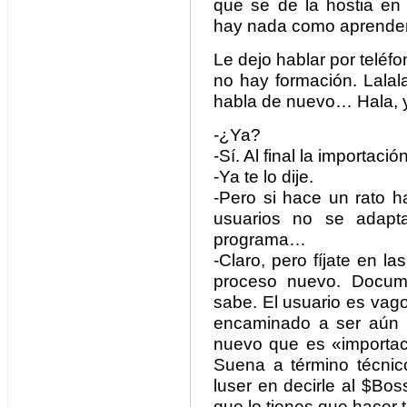
que se de la hostia e
hay nada como aprender 
Le dejo hablar por teléfo
no hay formación. Lal
habla de nuevo… Hala, y
-¿Ya?
-Sí. Al final la importaci
-Ya te lo dije.
-Pero si hace un rato h
usuarios no se adap
programa…
-Claro, pero fíjate en l
proceso nuevo. Docume
sabe. El usuario es vago
encaminado a ser aún 
nuevo que es «importaci
Suena a término técnic
luser en decirle al $Bo
que lo tienes que hacer