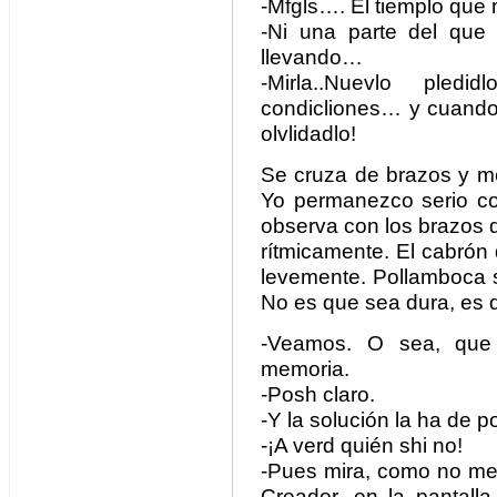
-Mfgls…. El tiemplo que
-Ni una parte del que 
llevando…
-Mirla..Nuevlo pled
condicliones… y cuando
olvlidadlo!
Se cruza de brazos y me
Yo permanezco serio co
observa con los brazos 
rítmicamente. El cabrón 
levemente. Pollamboca s
No es que sea dura, es 
-Veamos. O sea, que
memoria.
-Posh claro.
-Y la solución la ha de p
-¡A verd quién shi no!
-Pues mira, como no me 
Creador, en la pantalla