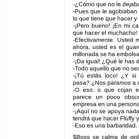
-¿Cómo que no le dejab
-Pues que le agobiaban c
lo que tiene que hacer y 
-¡Pero bueno! ¡En mi ca
que hacer el muchacho!
-Efectivamente. Usted 
ahora, usted es el gua
millonada se ha embolsad
-¡Da igual! ¿Qué le has
-Todo aquello que no sea
-¡Tú estás loco! ¿Y s
pasa? ¿Nos paramos a q
-O eso, o que cojan e
parece un poco obsce
empresa en una person
-¡Aquí no se apoya nada
tendrá que hacer Fluffy 
-Eso es una barbaridad.
$Boss se calma de golp