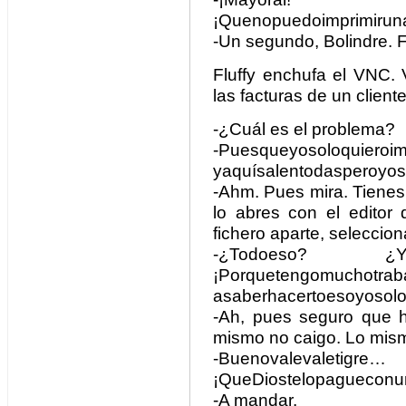
¡Quenopuedoimprimiruna
-Un segundo, Bolindre. F
Fluffy enchufa el VNC. 
las facturas de un cliente
-¿Cuál es el problema?
-Puesqueyosoloquieroim
yaquísalentodasperoyos
-Ahm. Pues mira. Tienes 
lo abres con el edito
fichero aparte, seleccion
-¿Todoeso? ¿Ynoha
¡Porquetengomuchotrab
asaberhacertoesoyosolo
-Ah, pues seguro que h
mismo no caigo. Lo mis
-Buenovalevaletigre…
¡QueDiostelopagueco
-A mandar.