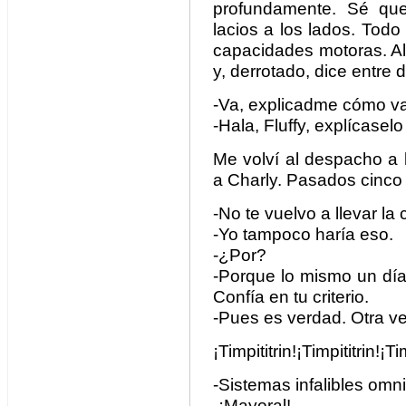
profundamente. Sé qu
lacios a los lados. Todo
capacidades motoras. Al
y, derrotado, dice entre d
-Va, explicadme cómo va
-Hala, Fluffy, explícaselo
Me volví al despacho a l
a Charly. Pasados cinco 
-No te vuelvo a llevar la 
-Yo tampoco haría eso.
-¿Por?
-Porque lo mismo un día
Confía en tu criterio.
-Pues es verdad. Otra ve
¡Timpititrin!¡Timpititrin!¡Tim
-Sistemas infalibles omn
-¡Mayoral! ¡M