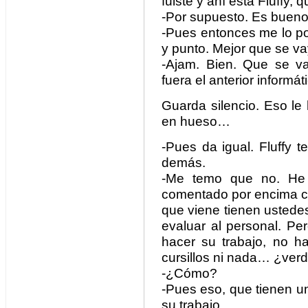
fuiste y ahí está Fluffy,
-Por supuesto. Es bueno.
-Pues entonces me lo pone
y punto. Mejor que se v
-Ajam. Bien. Que se va
fuera el anterior informát
Guarda silencio. Eso le
en hueso…
-Pues da igual. Fluffy 
demás.
-Me temo que no. He
comentado por encima có
que viene tienen ustedes 
evaluar al personal. P
hacer su trabajo, no h
cursillos ni nada… ¿ver
-¿Cómo?
-Pues eso, que tienen u
su trabajo.