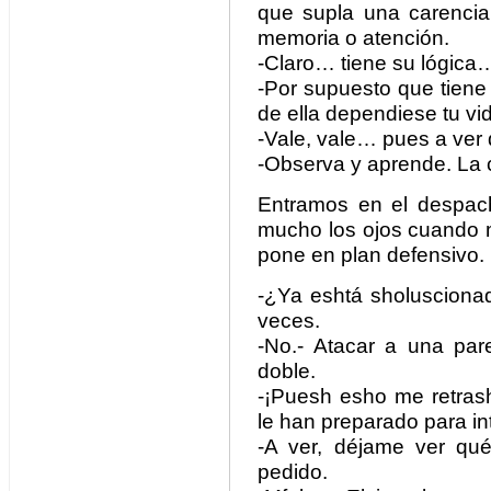
que supla una carencia 
memoria o atención.
-Claro… tiene su lógica
-Por supuesto que tiene 
de ella dependiese tu vi
-Vale, vale… pues a ve
-Observa y aprende. La 
Entramos en el despac
mucho los ojos cuando 
pone en plan defensivo.
-¿Ya eshtá sholuscionad
veces.
-No.- Atacar a una pa
doble.
-¡Puesh esho me retras
le han preparado para int
-A ver, déjame ver qué
pedido.