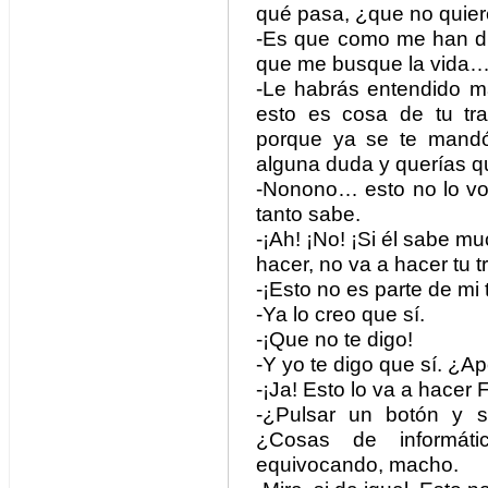
qué pasa, ¿que no quie
-Es que como me han 
que me busque la vida
-Le habrás entendido m
esto es cosa de tu tr
porque ya se te mandó
alguna duda y querías q
-Nonono… esto no lo voy
tanto sabe.
-¡Ah! ¡No! ¡Si él sabe m
hacer, no va a hacer tu t
-¡Esto no es parte de mi 
-Ya lo creo que sí.
-¡Que no te digo!
-Y yo te digo que sí. ¿
-¡Ja! Esto lo va a hacer 
-¿Pulsar un botón y se
¿Cosas de informát
equivocando, macho.