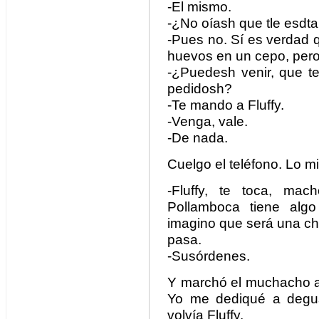
-El mismo.
-¿No oíash que tle esdt
-Pues no. Sí es verdad q
huevos en un cepo, pero
-¿Puedesh venir, que t
pedidosh?
-Te mando a Fluffy.
-Venga, vale.
-De nada.
Cuelgo el teléfono. Lo 
-Fluffy, te toca, ma
Pollamboca tiene alg
imagino que será una cho
pasa.
-Susórdenes.
Y marchó el muchacho a 
Yo me dediqué a degust
volvía Fluffy.