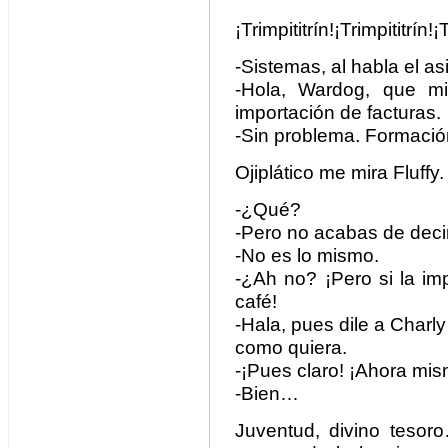
¡Trimpititrín!¡Trimpititrín!¡T
-Sistemas, al habla el a
-Hola, Wardog, que m
importación de facturas.
-Sin problema. Formación
Ojiplático me mira Fluffy.
-¿Qué?
-Pero no acabas de dec
-No es lo mismo.
-¿Ah no? ¡Pero si la im
café!
-Hala, pues dile a Char
como quiera.
-¡Pues claro! ¡Ahora mis
-Bien…
Juventud, divino tesor