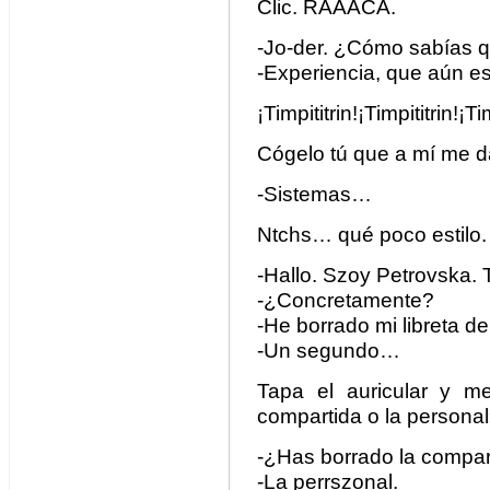
Clic. RAAACA.
-Jo-der. ¿Cómo sabías
-Experiencia, que aún e
¡Timpititrin!¡Timpititrin!¡Tim
Cógelo tú que a mí me da 
-Sistemas…
Ntchs… qué poco estilo.
-Hallo. Szoy Petrovska.
-¿Concretamente?
-He borrado mi libreta de
-Un segundo…
Tapa el auricular y me 
compartida o la persona
-¿Has borrado la compar
-La perrszonal.