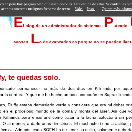
 creer, pero hay páginas web que usan cookies. Ésta es una de ellas. Si continúas pe
aceptas nuestros malignos ficheros de texto.
Vale.
Paso.
Quiero más inform
E
P
l blog de un administrador de sistemas.
uteado.
L
acosan.
o de avanzados es porque no se pueden liar t
fy, te quedas solo.
pensado permanecer no más de dos días en Killminds por aque
ar la cordura. Y que me he hecho un poco comodón en Suprakillminds
aro, Fluffy estaba demasiado verde y consideré que era mi deber orie
o en el proceloso mundo de la doma y monta del luser. Así que vo
 Killminds para enseñarle como tratar a la fauna autóctona sin per
. O al menos, a darle unas directrices. El muchacho tiene la actitud, 
a técnica. Además, cada BOFH ha de tener su estilo, solamente debería