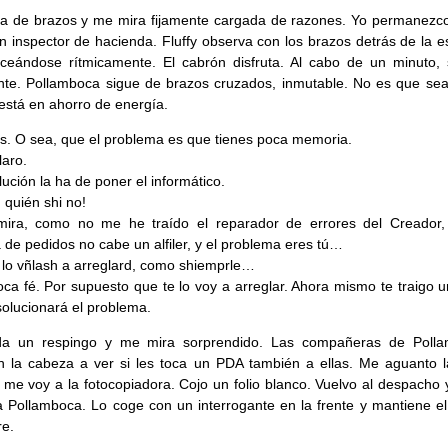
a de brazos y me mira fijamente cargada de razones. Yo permanezco
 inspector de hacienda. Fluffy observa con los brazos detrás de la e
ceándose rítmicamente. El cabrón disfruta. Al cabo de un minuto, 
te. Pollamboca sigue de brazos cruzados, inmutable. No es que sea
está en ahorro de energía.
. O sea, que el problema es que tienes poca memoria.
laro.
lución la ha de poner el informático.
d quién shi no!
mira, como no me he traído el reparador de errores del Creador,
a de pedidos no cabe un alfiler, y el problema eres tú…
lo vñlash a arreglard, como shiemprle…
ca fé. Por supuesto que te lo voy a arreglar. Ahora mismo te traigo 
solucionará el problema.
 da un respingo y me mira sorprendido. Las compañeras de Poll
n la cabeza a ver si les toca un PDA también a ellas. Me aguanto la
 me voy a la fotocopiadora. Cojo un folio blanco. Vuelvo al despacho 
a Pollamboca. Lo coge con un interrogante en la frente y mantiene el
re.