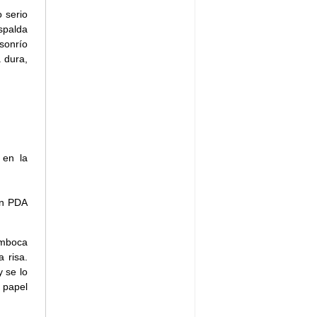
 serio
spalda
sonrío
 dura,
 en la
un PDA
amboca
 risa.
y se lo
 papel