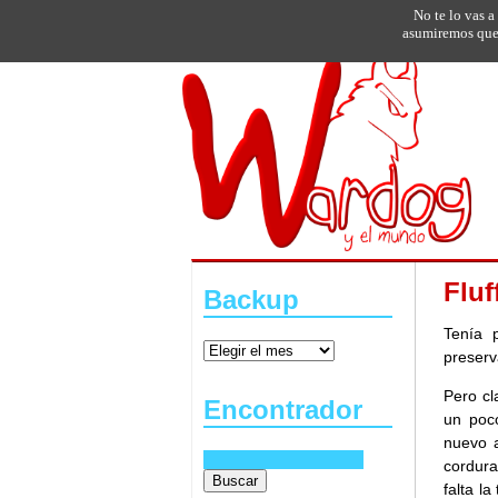
No te lo vas a
asumiremos que 
Fluf
Backup
Tenía 
preserv
Pero cl
Encontrador
un poc
nuevo a
cordura
falta l