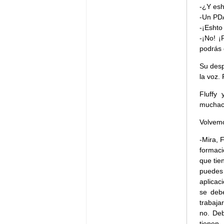
-¿Y esh
-Un PD
-¡Eshto 
-¡No! ¡
podrás 
Su desp
la voz.
Fluffy
muchach
Volvemo
-Mira, 
formac
que tie
puedes 
aplicac
se debe
trabaja
no. De
tienen