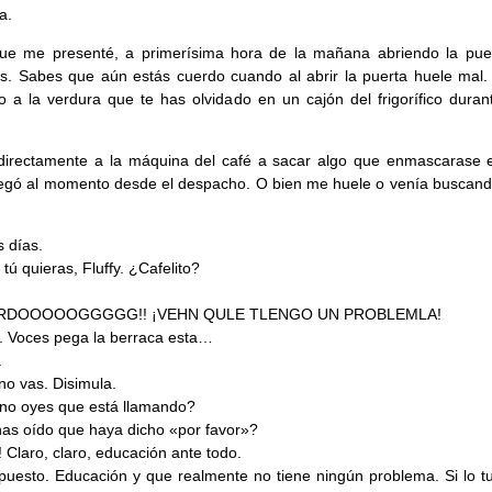
a.
que me presenté, a primerísima hora de la mañana abriendo la pue
ds. Sabes que aún estás cuerdo cuando al abrir la puerta huele mal.
o a la verdura que te has olvidado en un cajón del frigorífico duran
directamente a la máquina del café a sacar algo que enmascarase el
llegó al momento desde el despacho. O bien me huele o venía buscand
 días.
tú quieras, Fluffy. ¿Cafelito?
ARDOOOOOGGGGG!! ¡VEHN QULE TLENGO UN PROBLEMLA!
a. Voces pega la berraca esta…
.
 no vas. Disimula.
no oyes que está llamando?
has oído que haya dicho «por favor»?
! Claro, claro, educación ante todo.
puesto. Educación y que realmente no tiene ningún problema. Si lo tu