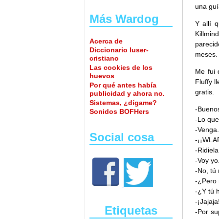
una guí
Más Wardog
Y allí 
Killmin
Acerca de
parecid
Diccionario luser-
meses.
cristiano
Las cookies de los
Me fui 
huevos
Fluffy 
Por qué antes había
gratis.
publicidad y ahora no.
Sistemas, ¿dígame?
-Buenos
Sonidos BOFHers
-Lo que 
-Venga.
Social cosa
-¡¡WL
-Ridiel
-Voy yo
-No, tú
-¿Pero 
-¿Y tú 
-¡Jajaja
Etiquetas
-Por su