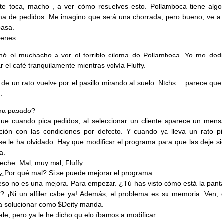
, te toca, macho , a ver cómo resuelves esto. Pollamboca tiene algo
a de pedidos. Me imagino que será una chorrada, pero bueno, ve a 
pasa.
denes.
hó el muchacho a ver el terrible dilema de Pollamboca. Yo me ded
r el café tranquilamente mientras volvía Fluffy.
 de un rato vuelve por el pasillo mirando al suelo. Ntchs… parece que
.
ha pasado?
ue cuando pica pedidos, al seleccionar un cliente aparece un mens
ción con las condiciones por defecto. Y cuando ya lleva un rato p
 se le ha olvidado. Hay que modificar el programa para que las deje s
ta.
leche. Mal, muy mal, Fluffy.
¿Por qué mal? Si se puede mejorar el programa…
 eso no es una mejora. Para empezar. ¿Tú has visto cómo está la panta
? ¡Ni un alfiler cabe ya! Además, el problema es su memoria. Ven, 
 solucionar como $Deity manda.
vale, pero ya le he dicho qu elo íbamos a modificar…