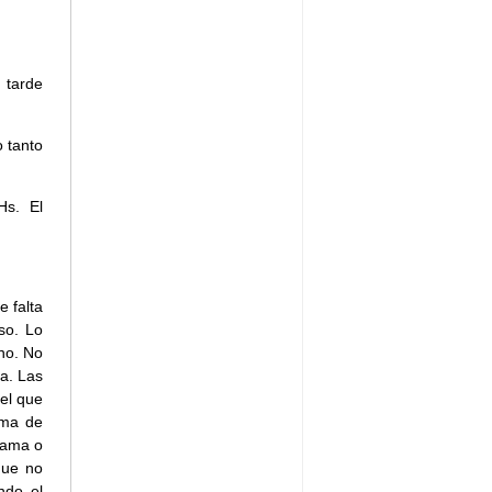
 tarde
 tanto
Hs. El
e falta
so. Lo
no. No
a. Las
 el que
rma de
grama o
que no
ndo el