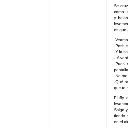
Se cruz
como un
y balan
levemen
es que 
-Veamos
-Posh c
-Y la so
-¡A ver
-Pues 
pantall
-No me 
-Qué po
que te 
Fluffy
levanta
Salgo y
tiendo 
en el ai