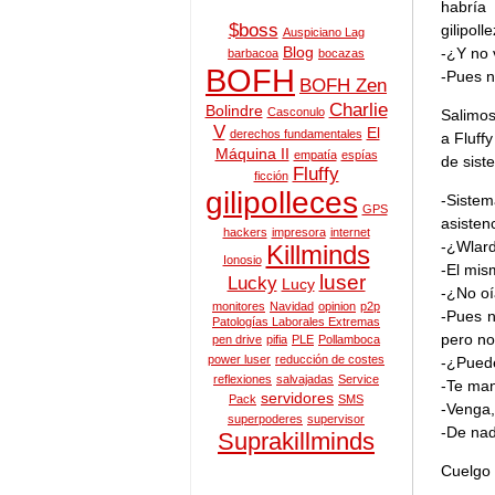
habría 
$boss
gilipol
Auspiciano Lag
Blog
-¿Y no 
barbacoa
bocazas
BOFH
-Pues n
BOFH Zen
Charlie
Bolindre
Casconulo
Salimos
V
El
derechos fundamentales
a Fluff
Máquina II
empatía
espías
de sist
Fluffy
ficción
gilipolleces
-Siste
GPS
asisten
hackers
impresora
internet
-¿Wlar
Killminds
Ionosio
-El mis
luser
Lucky
Lucy
-¿No oí
monitores
Navidad
opinion
p2p
-Pues n
Patologías Laborales Extremas
pero no
pen drive
pifia
PLE
Pollamboca
power luser
reducción de costes
-¿Puede
reflexiones
salvajadas
Service
-Te man
servidores
Pack
SMS
-Venga,
superpoderes
supervisor
-De nad
Suprakillminds
Cuelgo 