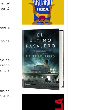
 en el
ver tú
iqué a
 no ha
aje de
icando
iempre
lla de
que lo