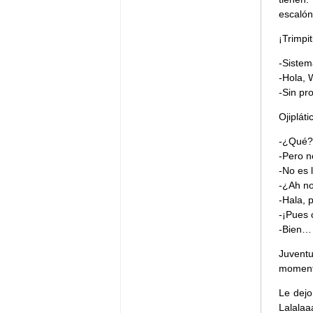
escalón
¡Trimpiti
-Sistem
-Hola, 
-Sin pr
Ojipláti
-¿Qué?
-Pero n
-No es 
-¿Ah no
-Hala, 
-¡Pues 
-Bien…
Juventu
momento
Le dejo
Lalalaa