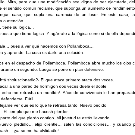
ilo. Mira, para que una modificación sea digna de ser ejecutada, de
e el sentido común reclame, que suponga un aumento de rendimiento 
ingún caso, que supla una carencia de un luser. En este caso, fa
 o atención.
 tiene su lógica…
puesto que tiene lógica. Y agárrate a la lógica como si de ella depend
 vale… pues a ver qué hacemos con Pollamboca…
a y aprende. La cosa es darle una solución.
os en el despacho de Pollamboca. Pollamboca abre mucho los ojos 
urante un segundo. Luego se pone en plan defensivo.
htá sholuscionadlo?- El que ataca primero ataca dos veces.
tacar a una pared de hormigón dos veces duele el doble.
 esho me retrasha un montlón!- Años de convivencia le han preparad
 defenderse. Fútil.
 déjame ver qué es lo que te retrasa tanto. Nuevo pedido.
. El tiemplo que me hacesh plerder…
 parte del que pierdo contigo. Mi juvetud te estás llevando…
.Nuevlo pledidlo… elijo clientle… salen las condicliones… y cuando 
neash… ¡ya se me ha olvlidadlo!