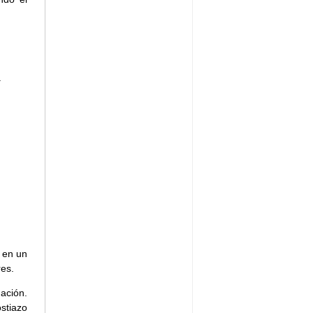
.
a en un
es.
ación.
stiazo