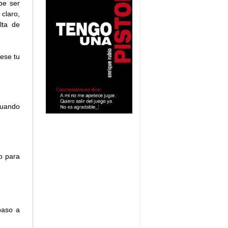
be ser
claro,
lta de
iese tu
cuando
o para
paso a