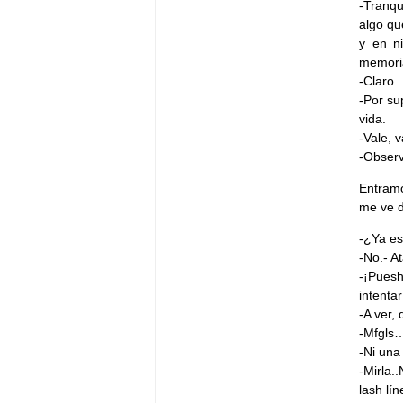
-Tranqu
algo qu
y en n
memoria
-Claro…
-Por su
vida.
-Vale,
-Observ
Entram
me ve d
-¿Ya es
-No.- A
-¡Puesh
intentar
-A ver,
-Mfgls…
-Ni una
-Mirla.
lash lí