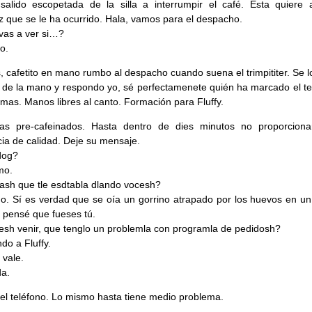
salido escopetada de la silla a interrumpir el café. Esta quiere 
lez que se le ha ocurrido. Hala, vamos para el despacho.
vas a ver si…?
o.
, cafetito en mano rumbo al despacho cuando suena el trimpititer. Se l
y de la mano y respondo yo, sé perfectamenete quién ha marcado el te
emas. Manos libres al canto. Formación para Fluffy.
mas pre-cafeinados. Hasta dentro de dies minutos no proporcion
cia de calidad. Deje su mensaje.
dog?
mo.
ash que tle esdtabla dlando vocesh?
o. Sí es verdad que se oía un gorrino atrapado por los huevos en un
 pensé que fueses tú.
sh venir, que tenglo un problemla con programla de pedidosh?
do a Fluffy.
 vale.
a.
el teléfono. Lo mismo hasta tiene medio problema.