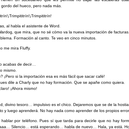
 gordo del hueco, pero nada más.
trín!¡Trimpititrín!¡Trimpititrín!
as, al habla el asistente de Word.
Wardog, que mira, que no sé cómo va la nueva importación de facturas
oblema. Formación al canto. Te veo en cinco minutos.
co me mira Fluffy.
o acabas de decir…
lo mismo.
? ¡Pero si la importación esa es más fácil que sacar café!
pues dile a Charly que no hay formación. Que se apañe como quiera.
claro! ¡Ahora mismo!
d, divino tesoro… impulsivo es el chico. Dejaremos que se de la hosti
 y luego aprenderá. No hay nada como aprender de los propios error
 hablar por teléfono. Pues sí que tarda para decirle que no hay form
aaa… Silencio… está esperando… habla de nuevo… Hala, ya está. Ho