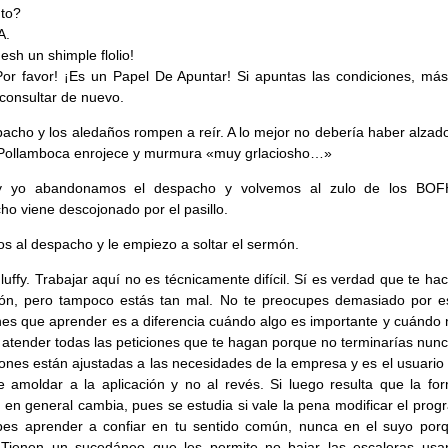
to?
A.
esh un shimple flolio!
Por favor! ¡Es un Papel De Apuntar! Si apuntas las condiciones, más
consultar de nuevo.
acho y los aledaños rompen a reír. A lo mejor no debería haber alzado
 Pollamboca enrojece y murmura «muy grlaciosho…»
 y yo abandonamos el despacho y volvemos al zulo de los BOF
o viene descojonado por el pasillo.
s al despacho y le empiezo a soltar el sermón.
Fluffy. Trabajar aquí no es técnicamente difícil. Sí es verdad que te hac
ión, pero tampoco estás tan mal. No te preocupes demasiado por e
nes que aprender es a diferencia cuándo algo es importante y cuándo 
atender todas las peticiones que te hagan porque no terminarías nunc
iones están ajustadas a las necesidades de la empresa y es el usuario
 amoldar a la aplicación y no al revés. Si luego resulta que la fo
r en general cambia, pues se estudia si vale la pena modificar el pro
bes aprender a confiar en tu sentido común, nunca en el suyo por
. Tienen un sucedáneo que les permite no bajar las escaleras usa