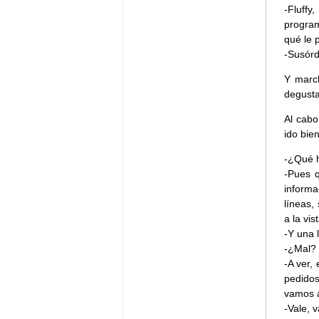
-Fluffy
program
qué le 
-Susór
Y marc
degusta
Al cabo
ido bien
-¿Qué 
-Pues q
informa
líneas,
a la vis
-Y una 
-¿Mal? 
-A ver,
pedidos
vamos a
-Vale, 