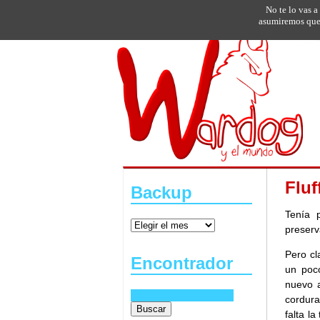
No te lo vas a
asumiremos que 
Fluf
Backup
Tenía 
preserv
Pero cl
Encontrador
un poc
nuevo a
cordura
falta l