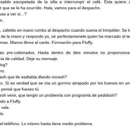
salido escopetada de la silla a interrumpir el café. Esta quiere 
lez que se le ha ocurrido. Hala, vamos para el despacho.
vas a ver si…?
o.
, cafetito en mano rumbo al despacho cuando suena el trimpititer. Se l
y de la mano y respondo yo, sé perfectamenete quién ha marcado el te
emas. Manos libres al canto. Formación para Fluffy.
mas pre-cafeinados. Hasta dentro de dies minutos no proporcion
cia de calidad. Deje su mensaje.
dog?
mo.
ash que tle esdtabla dlando vocesh?
o. Sí es verdad que se oía un gorrino atrapado por los huevos en un
 pensé que fueses tú.
sh venir, que tenglo un problemla con programla de pedidosh?
do a Fluffy.
 vale.
a.
el teléfono. Lo mismo hasta tiene medio problema.