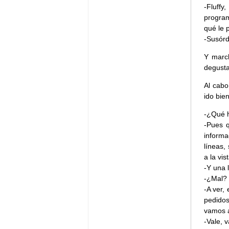
-Fluffy
program
qué le 
-Susór
Y marc
degusta
Al cabo
ido bien
-¿Qué 
-Pues q
informa
líneas,
a la vis
-Y una 
-¿Mal? 
-A ver,
pedidos
vamos a
-Vale, 