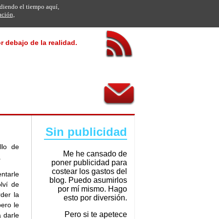
rdiendo el tiempo aquí,
ación,
r debajo de la realidad.
Sin publicidad
llo de
Me he cansado de
.
poner publicidad para
costear los gastos del
ntarle
blog. Puedo asumirlos
lví de
por mí mismo. Hago
der la
esto por diversión.
pero le
Pero si te apetece
 darle