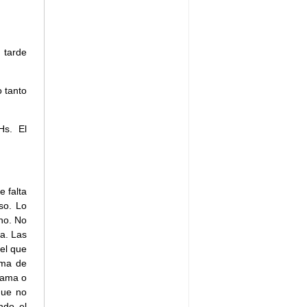
 tarde
 tanto
Hs. El
e falta
so. Lo
no. No
a. Las
 el que
rma de
grama o
que no
ndo el