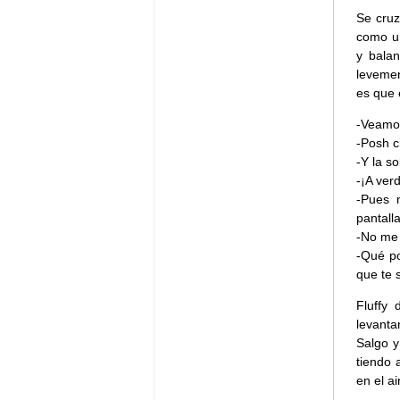
Se cruz
como un
y balan
levemen
es que 
-Veamos
-Posh c
-Y la so
-¡A ver
-Pues 
pantall
-No me 
-Qué po
que te 
Fluffy
levanta
Salgo y
tiendo 
en el ai