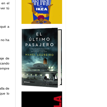
 en el
ver tú
iqué a
 no ha
aje de
icando
iempre
lla de
que lo