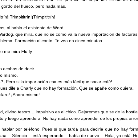
 gordo del hueco, pero nada más.
trín!¡Trimpititrín!¡Trimpititrín!
as, al habla el asistente de Word.
Wardog, que mira, que no sé cómo va la nueva importación de facturas
oblema. Formación al canto. Te veo en cinco minutos.
co me mira Fluffy.
o acabas de decir…
lo mismo.
? ¡Pero si la importación esa es más fácil que sacar café!
pues dile a Charly que no hay formación. Que se apañe como quiera.
claro! ¡Ahora mismo!
d, divino tesoro… impulsivo es el chico. Dejaremos que se de la hosti
 y luego aprenderá. No hay nada como aprender de los propios error
 hablar por teléfono. Pues sí que tarda para decirle que no hay form
aaa… Silencio… está esperando… habla de nuevo… Hala, ya está. Ho