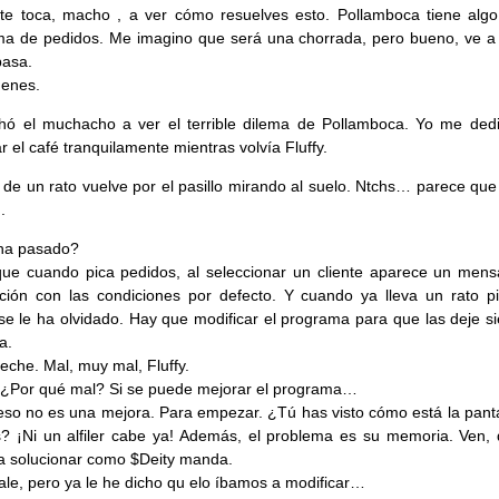
, te toca, macho , a ver cómo resuelves esto. Pollamboca tiene algo
a de pedidos. Me imagino que será una chorrada, pero bueno, ve a 
pasa.
denes.
hó el muchacho a ver el terrible dilema de Pollamboca. Yo me ded
r el café tranquilamente mientras volvía Fluffy.
 de un rato vuelve por el pasillo mirando al suelo. Ntchs… parece que
.
ha pasado?
ue cuando pica pedidos, al seleccionar un cliente aparece un mens
ción con las condiciones por defecto. Y cuando ya lleva un rato p
 se le ha olvidado. Hay que modificar el programa para que las deje s
ta.
leche. Mal, muy mal, Fluffy.
¿Por qué mal? Si se puede mejorar el programa…
 eso no es una mejora. Para empezar. ¿Tú has visto cómo está la panta
? ¡Ni un alfiler cabe ya! Además, el problema es su memoria. Ven, 
 solucionar como $Deity manda.
vale, pero ya le he dicho qu elo íbamos a modificar…