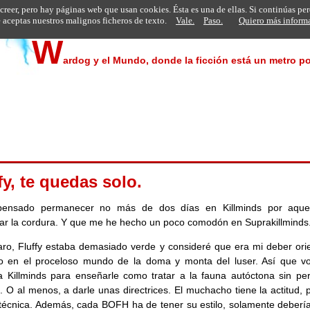
 creer, pero hay páginas web que usan cookies. Ésta es una de ellas. Si continúas pe
aceptas nuestros malignos ficheros de texto.
Vale.
Paso.
Quiero más inform
W
ardog y el Mundo, donde la ficción está un metro po
fy, te quedas solo.
pensado permanecer no más de dos días en Killminds por aque
ar la cordura. Y que me he hecho un poco comodón en Suprakillminds
aro, Fluffy estaba demasiado verde y consideré que era mi deber orie
o en el proceloso mundo de la doma y monta del luser. Así que vo
 Killminds para enseñarle como tratar a la fauna autóctona sin per
. O al menos, a darle unas directrices. El muchacho tiene la actitud, 
a técnica. Además, cada BOFH ha de tener su estilo, solamente debería