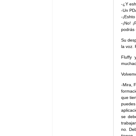
-¿Y esh
-Un PD
-¡Eshto 
-¡No! ¡
podrás 
Su desp
la voz.
Fluffy
muchach
Volvemo
-Mira, 
formac
que tie
puedes 
aplicac
se debe
trabaja
no. De
tienen