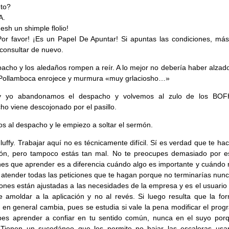
to?
A.
esh un shimple flolio!
Por favor! ¡Es un Papel De Apuntar! Si apuntas las condiciones, más
consultar de nuevo.
acho y los aledaños rompen a reír. A lo mejor no debería haber alzado
 Pollamboca enrojece y murmura «muy grlaciosho…»
 y yo abandonamos el despacho y volvemos al zulo de los BOF
o viene descojonado por el pasillo.
s al despacho y le empiezo a soltar el sermón.
Fluffy. Trabajar aquí no es técnicamente difícil. Sí es verdad que te hac
ión, pero tampoco estás tan mal. No te preocupes demasiado por e
nes que aprender es a diferencia cuándo algo es importante y cuándo 
atender todas las peticiones que te hagan porque no terminarías nunc
iones están ajustadas a las necesidades de la empresa y es el usuario
 amoldar a la aplicación y no al revés. Si luego resulta que la fo
r en general cambia, pues se estudia si vale la pena modificar el pro
bes aprender a confiar en tu sentido común, nunca en el suyo por
. Tienen un sucedáneo que les permite no bajar las escaleras usa