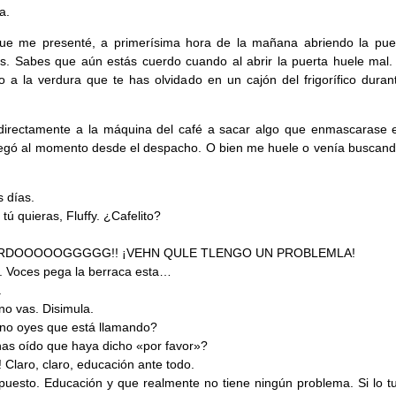
a.
que me presenté, a primerísima hora de la mañana abriendo la pue
ds. Sabes que aún estás cuerdo cuando al abrir la puerta huele mal.
o a la verdura que te has olvidado en un cajón del frigorífico duran
directamente a la máquina del café a sacar algo que enmascarase el
llegó al momento desde el despacho. O bien me huele o venía buscand
 días.
tú quieras, Fluffy. ¿Cafelito?
ARDOOOOOGGGGG!! ¡VEHN QULE TLENGO UN PROBLEMLA!
a. Voces pega la berraca esta…
.
 no vas. Disimula.
no oyes que está llamando?
has oído que haya dicho «por favor»?
! Claro, claro, educación ante todo.
puesto. Educación y que realmente no tiene ningún problema. Si lo tu