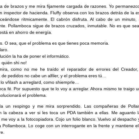
a de brazos y me mira fijamente cargada de razones. Yo permanezco
 inspector de hacienda. Fluffy observa con los brazos detrás de la e
ceándose rítmicamente. El cabrón disfruta. Al cabo de un minuto, 
te. Pollamboca sigue de brazos cruzados, inmutable. No es que sea
está en ahorro de energía.
. O sea, que el problema es que tienes poca memoria.
laro.
lución la ha de poner el informático.
d quién shi no!
mira, como no me he traído el reparador de errores del Creador,
a de pedidos no cabe un alfiler, y el problema eres tú…
lo vñlash a arreglard, como shiemprle…
ca fé. Por supuesto que te lo voy a arreglar. Ahora mismo te traigo 
solucionará el problema.
 da un respingo y me mira sorprendido. Las compañeras de Poll
n la cabeza a ver si les toca un PDA también a ellas. Me aguanto la
 me voy a la fotocopiadora. Cojo un folio blanco. Vuelvo al despacho 
a Pollamboca. Lo coge con un interrogante en la frente y mantiene el
re.