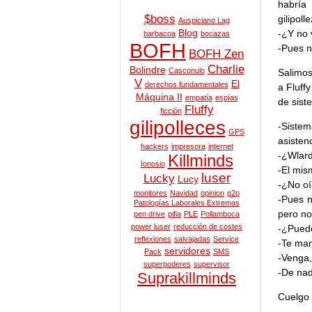
habría 
$boss
gilipol
Auspiciano Lag
Blog
-¿Y no 
barbacoa
bocazas
BOFH
-Pues n
BOFH Zen
Charlie
Bolindre
Casconulo
Salimos
V
El
derechos fundamentales
a Fluff
Máquina II
empatía
espías
de sist
Fluffy
ficción
gilipolleces
-Siste
GPS
asisten
hackers
impresora
internet
-¿Wlar
Killminds
Ionosio
-El mis
luser
Lucky
Lucy
-¿No oí
monitores
Navidad
opinion
p2p
-Pues n
Patologías Laborales Extremas
pero no
pen drive
pifia
PLE
Pollamboca
power luser
reducción de costes
-¿Puede
reflexiones
salvajadas
Service
-Te man
servidores
Pack
SMS
-Venga,
superpoderes
supervisor
-De nad
Suprakillminds
Cuelgo 