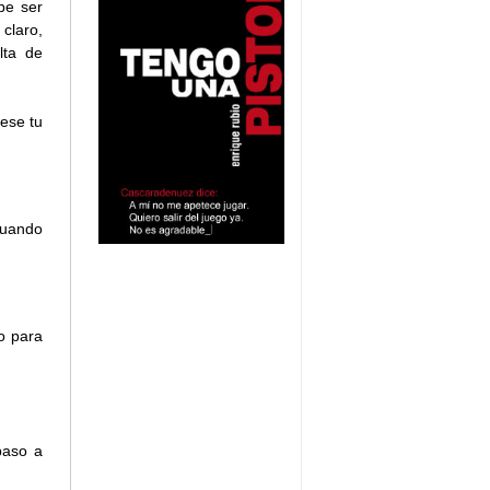
be ser
claro,
lta de
iese tu
cuando
o para
paso a