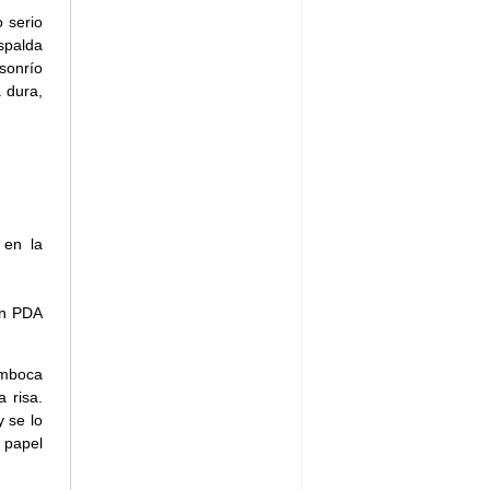
 serio
spalda
sonrío
 dura,
 en la
un PDA
amboca
 risa.
y se lo
 papel