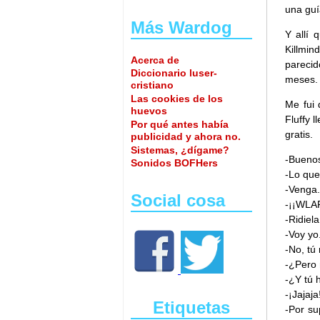
una guí
Más Wardog
Y allí 
Killmin
Acerca de
parecid
Diccionario luser-
meses.
cristiano
Las cookies de los
Me fui 
huevos
Fluffy 
Por qué antes había
gratis.
publicidad y ahora no.
Sistemas, ¿dígame?
-Buenos
Sonidos BOFHers
-Lo que 
-Venga.
Social cosa
-¡¡WL
-Ridiel
-Voy yo
-No, tú
-¿Pero 
-¿Y tú 
-¡Jajaja
Etiquetas
-Por su