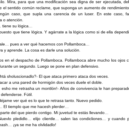
ilo. Mira, para que una modificación sea digna de ser ejecutada, de
e el sentido común reclame, que suponga un aumento de rendimiento 
ingún caso, que supla una carencia de un luser. En este caso, fa
 o atención.
 tiene su lógica…
puesto que tiene lógica. Y agárrate a la lógica como si de ella depend
 vale… pues a ver qué hacemos con Pollamboca…
a y aprende. La cosa es darle una solución.
os en el despacho de Pollamboca. Pollamboca abre mucho los ojos 
urante un segundo. Luego se pone en plan defensivo.
htá sholuscionadlo?- El que ataca primero ataca dos veces.
tacar a una pared de hormigón dos veces duele el doble.
 esho me retrasha un montlón!- Años de convivencia le han preparad
 defenderse. Fútil.
 déjame ver qué es lo que te retrasa tanto. Nuevo pedido.
. El tiemplo que me hacesh plerder…
 parte del que pierdo contigo. Mi juvetud te estás llevando…
.Nuevlo pledidlo… elijo clientle… salen las condicliones… y cuando 
neash… ¡ya se me ha olvlidadlo!