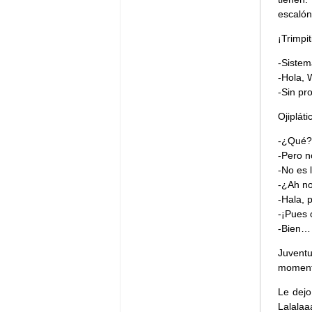
escalón
¡Trimpiti
-Sistem
-Hola, 
-Sin pr
Ojipláti
-¿Qué?
-Pero n
-No es 
-¿Ah no
-Hala, 
-¡Pues 
-Bien…
Juventu
momento
Le dejo
Lalalaa