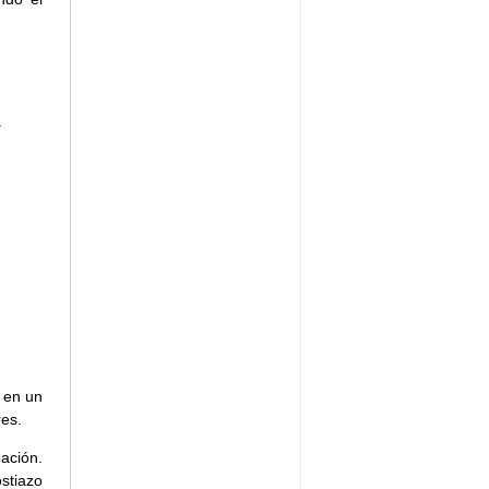
.
a en un
es.
ación.
stiazo