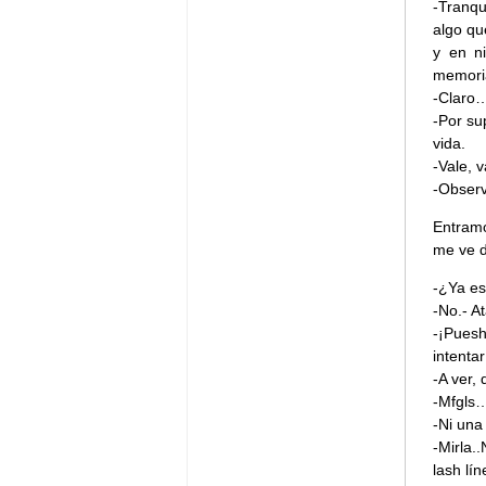
-Tranqu
algo qu
y en n
memoria
-Claro…
-Por su
vida.
-Vale,
-Observ
Entram
me ve d
-¿Ya es
-No.- A
-¡Puesh
intentar
-A ver,
-Mfgls…
-Ni una
-Mirla.
lash lí