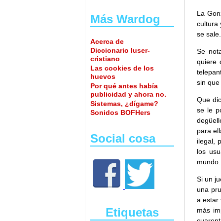
La Gonz
Más Wardog
cultura
se sale.
Acerca de
Diccionario luser-
Se not
cristiano
quiere 
Las cookies de los
telepan
huevos
sin que
Por qué antes había
publicidad y ahora no.
Que dic
Sistemas, ¿dígame?
se le p
Sonidos BOFHers
degüell
para el
Social cosa
ilegal,
los usu
mundo.
Si un j
una pru
a estar
Etiquetas
más imp
cuarent