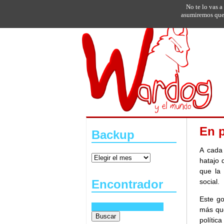
No te lo vas a
asumiremos que 
En p
Backup
A cada
hatajo 
que la
social.
Encontrador
Este go
más que
polític