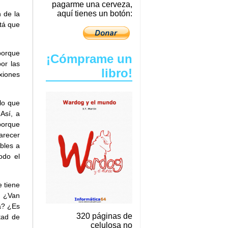
pagarme una cerveza,
aquí tienes un botón:
 de la
tá que
porque
¡Cómprame un
or las
libro!
xiones
lo que
Así, a
 porque
arecer
ables a
odo el
e tiene
. ¿Van
a? ¿Es
320 páginas de
tad de
celulosa no