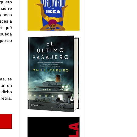
quiero
cierre
n poco
ueces a
ir qué
 pueda
que se
as, se
rar un
 dicho
etira.