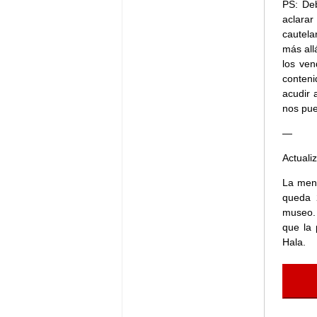
PS: Deb
aclarar
cautela
más all
los ven
conteni
acudir 
nos pue
—
Actuali
La mene
queda 
museo. 
que la 
Hala.