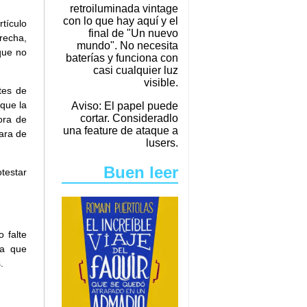
retroiluminada vintage
con lo que hay aquí y el
rtículo
final de "Un nuevo
erecha,
mundo". No necesita
que no
baterías y funciona con
casi cualquier luz
visible.
tes de
que la
Aviso: El papel puede
cortar. Consideradlo
ora de
una feature de ataque a
ara de
lusers.
Buen leer
testar
 falte
Ya que
.