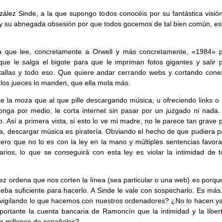
ález Sinde, a la que supongo todos conocéis por su fantástica visión
 y su abnegada obsesión por que todos gocemos de tal bien común, es
a que lee, concretamente a Orwell y más concretamente, «1984» 
que le salga el bigote para que le impriman fotos gigantes y salir p
tallas y todo eso. Que quiere andar cerrando webs y cortando cone
 los jueces lo manden, que ella mola más.
e la moza que al que pille descargando música, u ofreciendo links o 
onga por medio, le corta internet sin pasar por un juzgado ni nada. 
o. Así a primera vista, si esto lo ve mi madre, no le parece tan grave
la, descargar música es piratería. Obviando el hecho de que pudiera p
 pero que no lo es con la ley en la mano y múltiples sentencias favor
arios, lo que se conseguirá con esta ley es violar la intimidad de t
uez ordena que nos corten la línea (sea particular o una web) es porqu
eba suficiente para hacerlo. A Sinde le vale con sospecharlo. Es más
 vigilando lo que hacemos con nuestros ordenadores? ¿No lo hacen y
ortante la cuenta bancaria de Ramoncín que la intimidad y la liber
a millones de españoles?