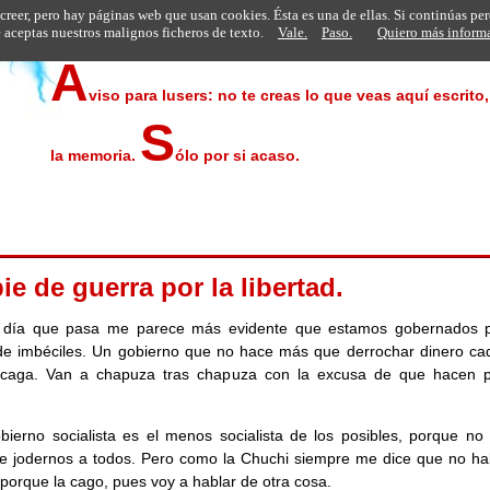
 creer, pero hay páginas web que usan cookies. Ésta es una de ellas. Si continúas pe
aceptas nuestros malignos ficheros de texto.
Vale.
Paso.
Quiero más inform
A
viso para lusers: no te creas lo que veas aquí escrito
S
la memoria.
ólo por si acaso.
ie de guerra por la libertad.
 día que pasa me parece más evidente que estamos gobernados 
de imbéciles. Un gobierno que no hace más que derrochar dinero ca
 caga. Van a chapuza tras chapuza con la excusa de que hacen po
bierno socialista es el menos socialista de los posibles, porque no
 jodernos a todos. Pero como la Chuchi siempre me dice que no ha
a porque la cago, pues voy a hablar de otra cosa.