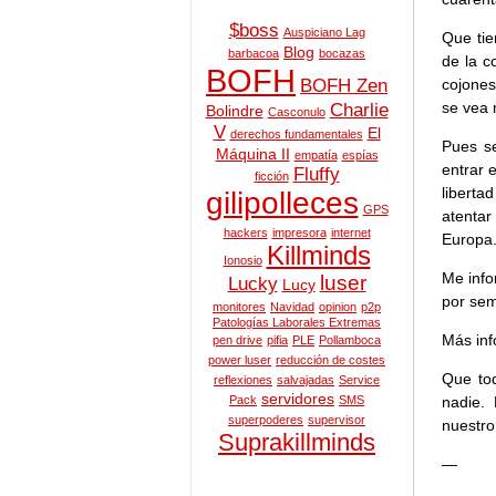
$boss
Auspiciano Lag
Que tie
Blog
barbacoa
bocazas
de la c
BOFH
cojones
BOFH Zen
se vea 
Charlie
Bolindre
Casconulo
V
El
derechos fundamentales
Pues s
Máquina II
empatía
espías
entrar 
Fluffy
ficción
liberta
gilipolleces
GPS
atentar
hackers
impresora
internet
Europa
Killminds
Ionosio
Me inf
luser
Lucky
Lucy
por sem
monitores
Navidad
opinion
p2p
Patologías Laborales Extremas
Más in
pen drive
pifia
PLE
Pollamboca
power luser
reducción de costes
Que tod
reflexiones
salvajadas
Service
servidores
nadie.
Pack
SMS
superpoderes
supervisor
nuestro
Suprakillminds
—