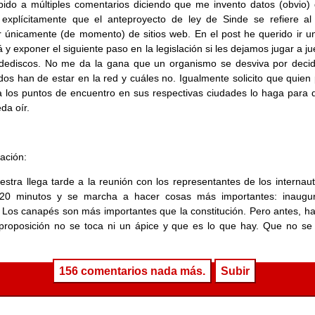
ido a múltiples comentarios diciendo que me invento datos (obvio) 
 explícitamente que el anteproyecto de ley de Sinde se refiere al 
r únicamente (de momento) de sitios web. En el post he querido ir u
á y exponer el siguiente paso en la legislación si les dejamos jugar a j
dediscos. No me da la gana que un organismo se desviva por decid
dos han de estar en la red y cuáles no. Igualmente solicito que quien
a los puntos de encuentro en sus respectivas ciudades lo haga para 
da oír.
zación:
stra llega tarde a la reunión con los representantes de los internaut
20 minutos y se marcha a hacer cosas más importantes: inaugu
Los canapés son más importantes que la constitución. Pero antes, ha
proposición no se toca ni un ápice y que es lo que hay. Que no se r
156 comentarios nada más.
Subir