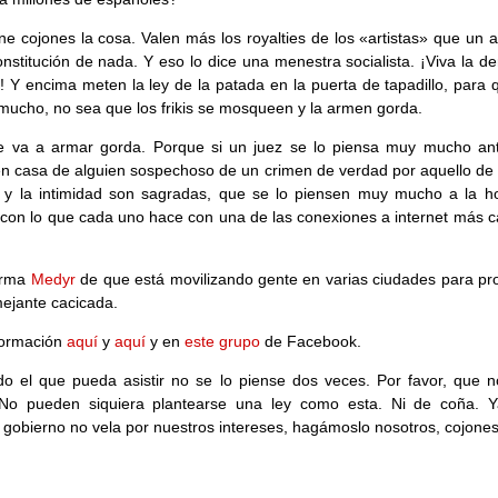
ne cojones la cosa. Valen más los royalties de los «artistas» que un a
onstitución de nada. Y eso lo dice una menestra socialista. ¡Viva la d
! Y encima meten la ley de la patada en la puerta de tapadillo, para 
mucho, no sea que los frikis se mosqueen y la armen gorda.
e va a armar gorda. Porque si un juez se lo piensa muy mucho an
en casa de alguien sospechoso de un crimen de verdad por aquello de 
d y la intimidad son sagradas, que se lo piensen muy mucho a la h
 con lo que cada uno hace con una de las conexiones a internet más c
.
orma
Medyr
de que está movilizando gente en varias ciudades para pro
ejante cacicada.
formación
aquí
y
aquí
y en
este grupo
de Facebook.
o el que pueda asistir no se lo piense dos veces. Por favor, que no
 No pueden siquiera plantearse una ley como esta. Ni de coña. 
 gobierno no vela por nuestros intereses, hagámoslo nosotros, cojones