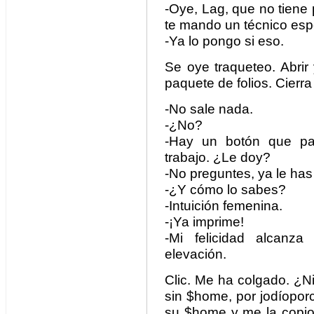
-Oye, Lag, que no tiene
te mando un técnico esp
-Ya lo pongo si eso.
Se oye traqueteo. Abrir
paquete de folios. Cierra
-No sale nada.
-¿No?
-Hay un botón que p
trabajo. ¿Le doy?
-No preguntes, ya le has
-¿Y cómo lo sabes?
-Intuición femenina.
-¡Ya imprime!
-Mi felicidad alcanz
elevación.
Clic. Me ha colgado. ¿N
sin $home, por jodíopor
su $home y me la copio 