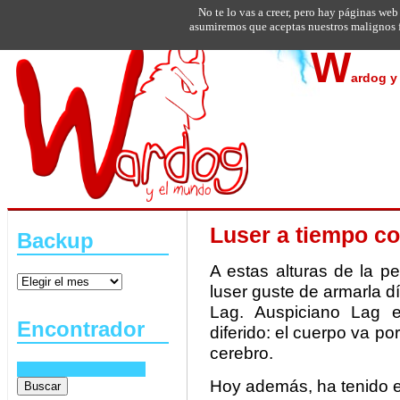
No te lo vas a creer, pero hay páginas web
asumiremos que aceptas nuestros malignos f
W
ardog y 
Luser a tiempo c
Backup
A estas alturas de la p
luser guste de armarla dí
Lag. Auspiciano Lag e
Encontrador
diferido: el cuerpo va por
cerebro.
Hoy además, ha tenido el