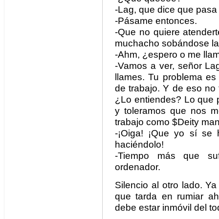
-Lag, que dice que pasa
-Pásame entonces.
-Que no quiere atendert
muchacho sobándose la c
-Ahm, ¿espero o me llam
-Vamos a ver, señor Lag
llames. Tu problema es
de trabajo. Y de eso no 
¿Lo entiendes? Lo que
y toleramos que nos m
trabajo como $Deity ma
-¡Oiga! ¡Que yo sí se h
haciéndolo!
-Tiempo más que suf
ordenador.
Silencio al otro lado. Ya
que tarda en rumiar a
debe estar inmóvil del t