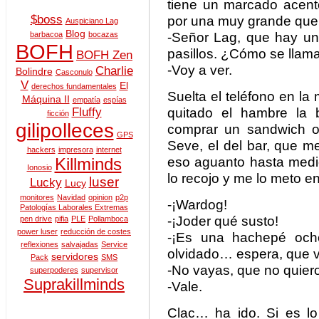
tiene un marcado acent
$boss
por una muy grande que e
Auspiciano Lag
Blog
-Señor Lag, que hay u
barbacoa
bocazas
BOFH
pasillos. ¿Cómo se llam
BOFH Zen
-Voy a ver.
Charlie
Bolindre
Casconulo
V
El
derechos fundamentales
Suelta el teléfono en l
Máquina II
empatía
espías
quitado el hambre la 
Fluffy
ficción
gilipolleces
comprar un sandwich o
GPS
Seve, el del bar, que 
hackers
impresora
internet
eso aguanto hasta medi
Killminds
Ionosio
lo recojo y me lo meto e
luser
Lucky
Lucy
monitores
Navidad
opinion
p2p
-¡Wardog!
Patologías Laborales Extremas
-¡Joder qué susto!
pen drive
pifia
PLE
Pollamboca
power luser
reducción de costes
-¡Es una hachepé och
reflexiones
salvajadas
Service
olvidado… espera, que v
servidores
Pack
SMS
-No vayas, que no quiero
superpoderes
supervisor
Suprakillminds
-Vale.
Clac… ha ido. Si es l