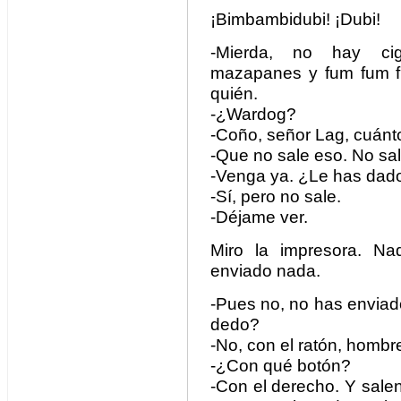
¡Bimbambidubi! ¡Dubi!
-Mierda, no hay cig
mazapanes y fum fum fu
quién.
-¿Wardog?
-Coño, señor Lag, cuán
-Que no sale eso. No sal
-Venga ya. ¿Le has dado
-Sí, pero no sale.
-Déjame ver.
Miro la impresora. N
enviado nada.
-Pues no, no has envia
dedo?
-No, con el ratón, hombr
-¿Con qué botón?
-Con el derecho. Y sale