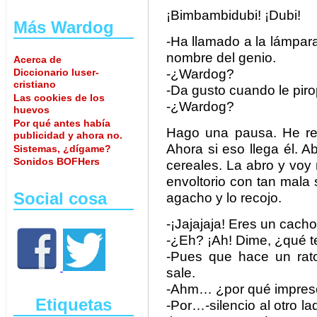
¡Bimbambidubi! ¡Dubi!
Más Wardog
-Ha llamado a la lámpara 
nombre del genio.
Acerca de
Diccionario luser-
-¿Wardog?
cristiano
-Da gusto cuando le pir
Las cookies de los
-¿Wardog?
huevos
Por qué antes había
Hago una pausa. He re
publicidad y ahora no.
Ahora si eso llega él. A
Sistemas, ¿dígame?
Sonidos BOFHers
cereales. La abro y voy
envoltorio con tan mala
Social cosa
agacho y lo recojo.
-¡Jajajaja! Eres un cach
-¿Eh? ¡Ah! Dime, ¿qué 
-Pues que hace un rat
sale.
-Ahm… ¿por qué impres
Etiquetas
-Por…-silencio al otro l