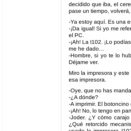
decidido que iba, el cer
pase un tiempo, volverá,
-Ya estoy aquí. Es un
-¡Da igual! Si yo me ref
el PC.
-¡Ah! La I102. ¡Lo podía
me he dado…
-Hombre, si yo te lo hu
Déjame ver.
Miro la impresora y es
esa impresora.
-Oye, que no has manda
-¿A dónde?
-A imprimir. El botoncino
-¡Ah! No, lo tengo en pan
-Joder. ¿Y cómo carajo
¿Qué retorcido mecanis
usado la impresora I102