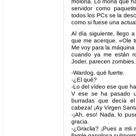
molona. Lo mona que ha
servidor como paqueti
todos los PCs se la des
como si fuese una actual
Al día siguiente, llego a
que me acerque. «Ole tu
Me voy para la máquina 
cuando ya me están ro
Joder, parecen zombies.
-Wardog, qué fuerte.
-¿El qué?
-Lo del vídeo ese que ha
V ese se ha pasado u
burradas que decía el
cabeza! ¡Ay Virgen Sant
-¡Ah, eso! Nada, lo pu
gracia.
-¿Graclia? ¡Pues a mli 
llamle ganglosa subnorm