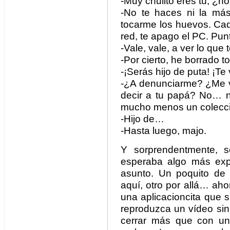
-Muy chulito eres tú, ¿n
-No te haces ni la más
tocarme los huevos. Cad
red, te apago el PC. Pun
-Vale, vale, a ver lo que 
-Por cierto, he borrado to
-¡Serás hijo de puta! ¡Te
-¿A denunciarme? ¿Me v
decir a tu papá? No… no
mucho menos un colecci
-Hijo de…
-Hasta luego, majo.
Y sorprendentmente, s
esperaba algo más expl
asunto. Un poquito de 
aquí, otro por allá… ah
una aplicacioncita que
reproduzca un vídeo si
cerrar más que con un