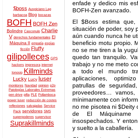
enfade y dedico mis esf
$boss
BOFH-Zen avanzado.
Auspiciano Lag
Blog
barbacoa
bocazas
BOFH
El $Boss estima que,
BOFH Zen
situación de poder, soy 
Charlie
Bolindre
Casconulo
aún cuando nunca he uti
V
El
derechos fundamentales
beneficio motu propio. 
Máquina II
empatía
espías
Fluffy
no se me tiren a la yugu
ficción
gilipolleces
quedo tan tranquilo. 
GPS
trabajo y no me meto co
hackers
impresora
internet
Killminds
a todo el mundo trab
Ionosio
aplicaciones, optimi
luser
Lucky
Lucy
patrullas de seguridad
monitores
Navidad
opinion
p2p
Patologías Laborales Extremas
proveedores… vamos,
pen drive
pifia
PLE
Pollamboca
mínimamente con informá
power luser
reducción de costes
no me pisotea ni $Deity
reflexiones
salvajadas
Service
servidores
Pack
SMS
de El Máquiname t
superpoderes
supervisor
insospechados. Y enton
Suprakillminds
y suelto a la caballería.