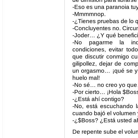
-Eso es una paranoia t
-Mmmmnop.
-¿Tienes pruebas de lo 
-Concluyentes no. Circun
-Joder… ¿Y qué beneficio
-No pagarme la ind
condiciones, evitar tod
que discutir conmigo c
gilipollez, dejar de com
un orgasmo… ¡qué se yo!
huelo mal!
-No sé… no creo yo qu
-Por cierto… ¡Hola $Bos
-¿Está ahí contigo?
-No, está escuchando l
cuando bajó el volumen y
-¿$Boss? ¿Está usted a
De repente sube el volu