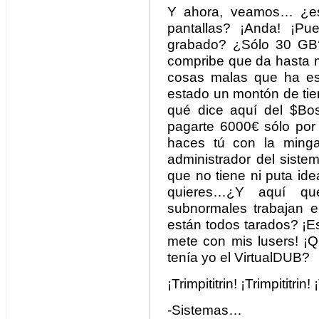
Y ahora, veamos… ¿est
pantallas? ¡Anda! ¡Pu
grabado? ¿Sólo 30 GB?
compribe que da hasta m
cosas malas que ha est
estado un montón de ti
qué dice aquí del $Bo
pagarte 6000€ sólo por 
haces tú con la min
administrador del siste
que no tiene ni puta id
quieres…¿Y aquí q
subnormales trabajan 
están todos tarados? ¡E
mete con mis lusers! 
tenía yo el VirtualDUB?
¡Trimpititrin! ¡Trimpititrin! 
-Sistemas…