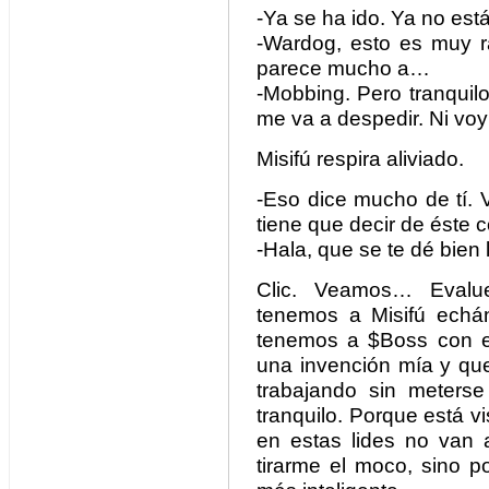
-Ya se ha ido. Ya no est
-Wardog, esto es muy r
parece mucho a…
-Mobbing. Pero tranquil
me va a despedir. Ni voy 
Misifú respira aliviado.
-Eso dice mucho de tí. 
tiene que decir de éste c
-Hala, que se te dé bien 
Clic. Veamos… Evalu
tenemos a Misifú echánd
tenemos a $Boss con el 
una invención mía y que
trabajando sin meters
tranquilo. Porque está v
en estas lides no van
tirarme el moco, sino p