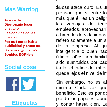
$Boss ataca duro. Es un
Más Wardog
piensan que si entre 
más que él, es un pelig
Acerca de
las ventajas de tene
Diccionario luser-
cristiano
empleados, aprovecharí
Las cookies de los
a hacerles la vida impos
huevos
refiero solamente a un 
Por qué antes había
de la empresa. Al que
publicidad y ahora no.
Sistemas, ¿dígame?
inteligencia o buen ha
Sonidos BOFHers
últimos años han dimiti
sido sustituidos por pa
Social cosa
tanto, el índice de imb
queda lejos el nivel de i
Sin embargo, no es a
mínimo. Cada vez que 
beneficio. Esto es por 
pierdo los papeles, au
Etiquetas
y contar hasta cien. 