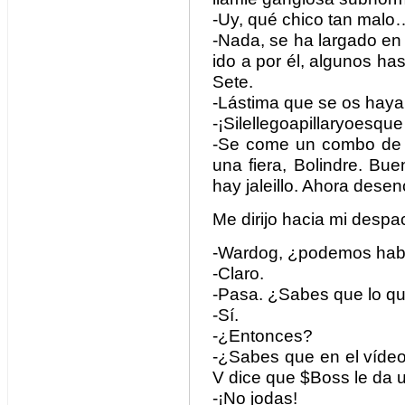
-Uy, qué chico tan malo
-Nada, se ha largado en
ido a por él, algunos has
Sete.
-Lástima que se os hay
-¡Silellegoapillaryoesqu
-Se come un combo de 17
una fiera, Bolindre. Bue
hay jaleillo. Ahora desen
Me dirijo hacia mi despa
-Wardog, ¿podemos hab
-Claro.
-Pasa. ¿Sabes que lo qu
-Sí.
-¿Entonces?
-¿Sabes que en el vídeo 
V dice que $Boss le da u
-¡No jodas!