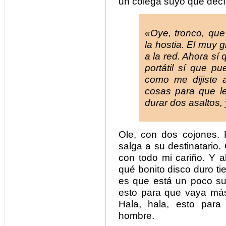
un colega suyo que dec
«Oye, tronco, que 
la hostia. El muy 
a la red. Ahora sí
portátil sí que p
como me dijiste 
cosas para que l
durar dos asaltos,
Ole, con dos cojones.
salga a su destinatario.
con todo mi cariño. Y a
qué bonito disco duro ti
es que está un poco su
esto para que vaya más 
Hala, hala, esto par
hombre.