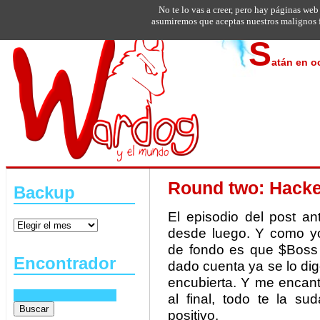
No te lo vas a creer, pero hay páginas web
asumiremos que aceptas nuestros malignos f
S
atán en o
Round two: Hacke
Backup
El episodio del post an
desde luego. Y como yo
de fondo es que $Boss 
Encontrador
dado cuenta ya se lo di
encubierta. Y me encant
al final, todo te la s
positivo.