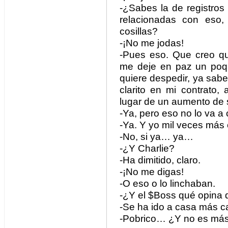
-¿Sabes la de registros
relacionadas con eso,
cosillas?
-¡No me jodas!
-Pues eso. Que creo q
me deje en paz un poqui
quiere despedir, ya sabe
clarito en mi contrato
lugar de un aumento de 
-Ya, pero eso no lo va a
-Ya. Y yo mil veces más
-No, si ya… ya…
-¿Y Charlie?
-Ha dimitido, claro.
-¡No me digas!
-O eso o lo linchaban.
-¿Y el $Boss qué opina 
-Se ha ido a casa más 
-Pobrico… ¿Y no es más 