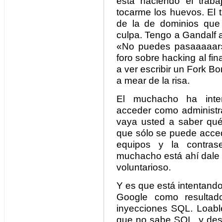
está haciendo el traba
tocarme los huevos. El 
de la de dominios que 
culpa. Tengo a Gandalf a
«No puedes pasaaaaar»
foro sobre hacking al fina
a ver escribir un Fork 
a mear de la risa.
El muchacho ha inten
acceder como administra
vaya usted a saber qué 
que sólo se puede acced
equipos y la contra
muchacho está ahí dale 
voluntarioso.
Y es que está intentand
Google como resultad
inyecciones SQL. Loabl
que no sabe SQL, y desd