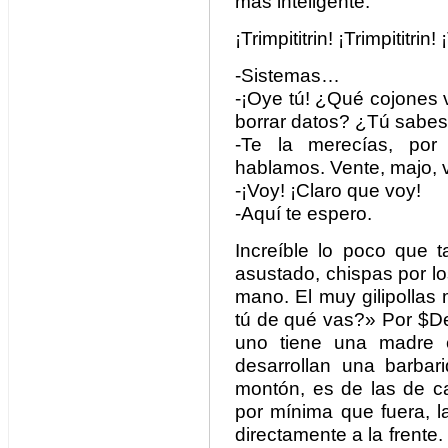
más inteligente.
¡Trimpititrin! ¡Trimpititrin! 
-Sistemas…
-¡Oye tú! ¿Qué cojones 
borrar datos? ¿Tú sabe
-Te la merecías, por g
hablamos. Vente, majo, 
-¡Voy! ¡Claro que voy!
-Aquí te espero.
Increíble lo poco que t
asustado, chispas por los
mano. El muy gilipollas
tú de qué vas?» Por $De
uno tiene una madre
desarrollan una barba
montón, es de las de ca
por mínima que fuera, l
directamente a la frent