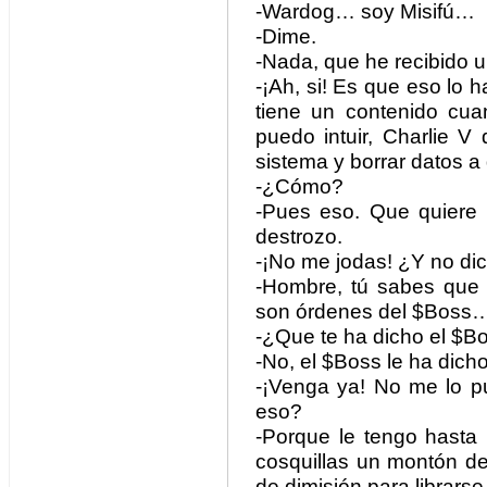
-Wardog… soy Misifú…
-Dime.
-Nada, que he recibido 
-¡Ah, si! Es que eso lo 
tiene un contenido cu
puedo intuir, Charlie V
sistema y borrar datos a d
-¿Cómo?
-Pues eso. Que quiere 
destrozo.
-¡No me jodas! ¿Y no di
-Hombre, tú sabes que
son órdenes del $Boss
-¿Que te ha dicho el $B
-No, el $Boss le ha dicho
-¡Venga ya! No me lo p
eso?
-Porque le tengo hasta
cosquillas un montón de 
de dimisión para librarse