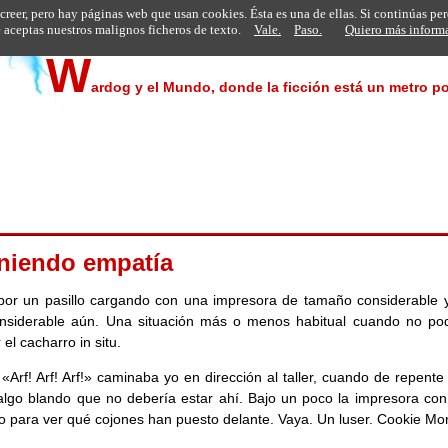
 creer, pero hay páginas web que usan cookies. Ésta es una de ellas. Si continúas pe
aceptas nuestros malignos ficheros de texto.
Vale.
Paso.
Quiero más inform
W
ardog y el Mundo, donde la ficción está un metro po
iniendo empatía
por un pasillo cargando con una impresora de tamaño considerable 
nsiderable aún. Una situación más o menos habitual cuando no p
 el cacharro in situ.
«Arf! Arf! Arf!» caminaba yo en dirección al taller, cuando de repent
algo blando que no debería estar ahí. Bajo un poco la impresora con 
o para ver qué cojones han puesto delante. Vaya. Un luser. Cookie Mon