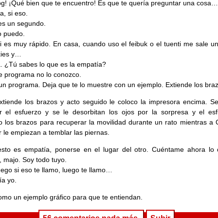
g! ¡Qué bien que te encuentro! Es que te quería preguntar una cosa…
a, si eso.
 es un segundo.
o puedo.
si es muy rápido. En casa, cuando uso el feibuk o el tuenti me sale u
kies y…
. ¿Tú sabes lo que es la empatía?
e programa no lo conozco.
un programa. Deja que te lo muestre con un ejemplo. Extiende los bra
extiende los brazos y acto seguido le coloco la impresora encima. S
r el esfuerzo y se le desorbitan los ojos por la sorpresa y el esf
o los brazos para recuperar la movilidad durante un rato mientras a 
 le empiezan a temblar las piernas.
sto es empatía, ponerse en el lugar del otro. Cuéntame ahora lo 
, majo. Soy todo tuyo.
ego si eso te llamo, luego te llamo…
ía yo.
mo un ejemplo gráfico para que te entiendan.