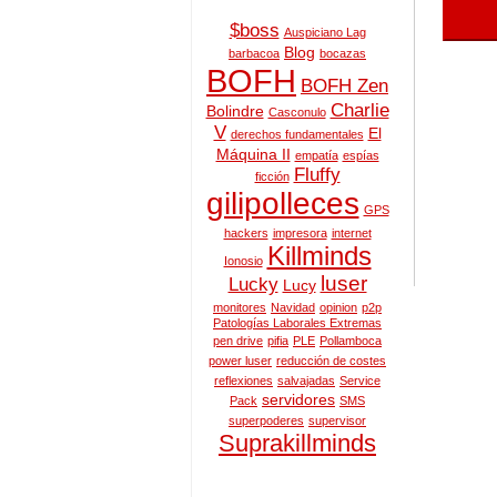
$boss
Auspiciano Lag
Blog
barbacoa
bocazas
BOFH
BOFH Zen
Charlie
Bolindre
Casconulo
V
El
derechos fundamentales
Máquina II
empatía
espías
Fluffy
ficción
gilipolleces
GPS
hackers
impresora
internet
Killminds
Ionosio
luser
Lucky
Lucy
monitores
Navidad
opinion
p2p
Patologías Laborales Extremas
pen drive
pifia
PLE
Pollamboca
power luser
reducción de costes
reflexiones
salvajadas
Service
servidores
Pack
SMS
superpoderes
supervisor
Suprakillminds