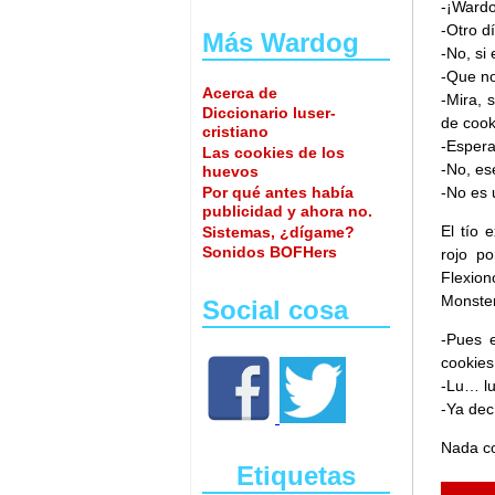
-¡Wardo
-Otro dí
Más Wardog
-No, si
-Que n
Acerca de
-Mira, 
Diccionario luser-
de coo
cristiano
-Espera
Las cookies de los
-No, es
huevos
Por qué antes había
-No es 
publicidad y ahora no.
El tío 
Sistemas, ¿dígame?
Sonidos BOFHers
rojo po
Flexion
Monster
Social cosa
-Pues e
cookies
-Lu… lu
-Ya dec
Nada co
Etiquetas