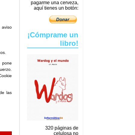
pagarme una cerveza,
aquí tienes un botón:
n aviso
¡Cómprame un
libro!
zos.
e pone
uerzo.
Cookie
de las
320 páginas de
celulosa no