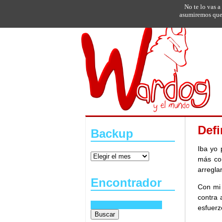
No te lo vas a
asumiremos que 
Def
Backup
Iba yo 
más co
arreglar
Encontrador
Con mi 
contra 
esfuerz