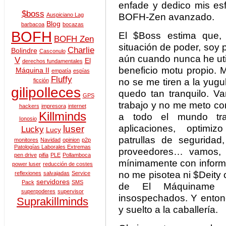
enfade y dedico mis esf
$boss
BOFH-Zen avanzado.
Auspiciano Lag
Blog
barbacoa
bocazas
BOFH
El $Boss estima que,
BOFH Zen
situación de poder, soy 
Charlie
Bolindre
Casconulo
aún cuando nunca he uti
V
El
derechos fundamentales
beneficio motu propio. 
Máquina II
empatía
espías
Fluffy
no se me tiren a la yugu
ficción
gilipolleces
quedo tan tranquilo. 
GPS
trabajo y no me meto co
hackers
impresora
internet
Killminds
a todo el mundo trab
Ionosio
aplicaciones, optimi
luser
Lucky
Lucy
patrullas de seguridad
monitores
Navidad
opinion
p2p
Patologías Laborales Extremas
proveedores… vamos,
pen drive
pifia
PLE
Pollamboca
mínimamente con informá
power luser
reducción de costes
no me pisotea ni $Deity
reflexiones
salvajadas
Service
servidores
Pack
SMS
de El Máquiname t
superpoderes
supervisor
insospechados. Y enton
Suprakillminds
y suelto a la caballería.