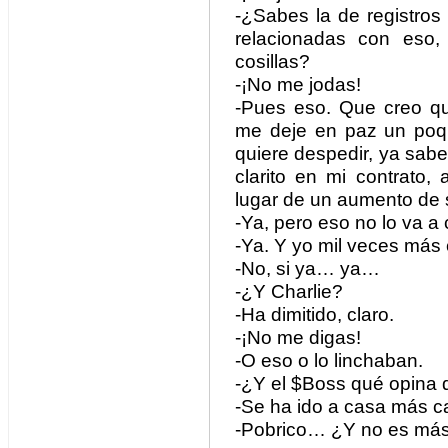
-¿Sabes la de registros
relacionadas con eso,
cosillas?
-¡No me jodas!
-Pues eso. Que creo q
me deje en paz un poqui
quiere despedir, ya sabe
clarito en mi contrato
lugar de un aumento de 
-Ya, pero eso no lo va a
-Ya. Y yo mil veces más
-No, si ya… ya…
-¿Y Charlie?
-Ha dimitido, claro.
-¡No me digas!
-O eso o lo linchaban.
-¿Y el $Boss qué opina 
-Se ha ido a casa más 
-Pobrico… ¿Y no es más 