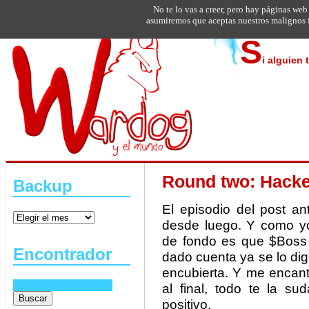
No te lo vas a creer, pero hay páginas web
asumiremos que aceptas nuestros malignos f
S
i alguien 
Round two: Hacke
Backup
El episodio del post an
desde luego. Y como yo
de fondo es que $Boss 
Encontrador
dado cuenta ya se lo di
encubierta. Y me encant
al final, todo te la s
positivo.