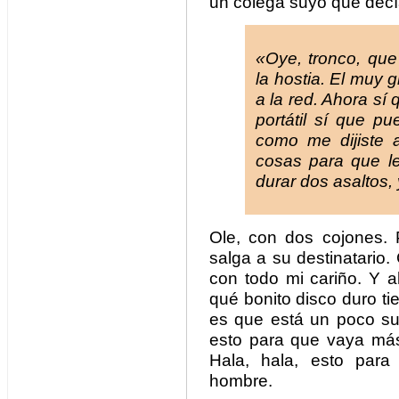
un colega suyo que dec
«Oye, tronco, que 
la hostia. El muy 
a la red. Ahora sí
portátil sí que p
como me dijiste 
cosas para que l
durar dos asaltos,
Ole, con dos cojones.
salga a su destinatario.
con todo mi cariño. Y a
qué bonito disco duro ti
es que está un poco su
esto para que vaya más 
Hala, hala, esto par
hombre.