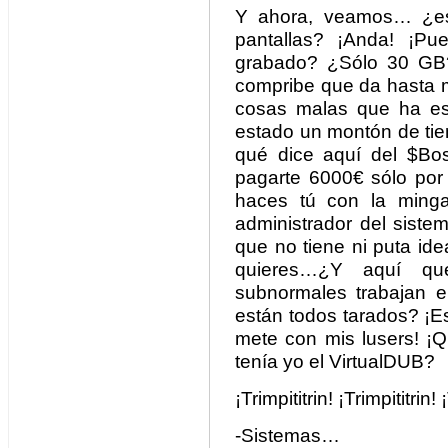
Y ahora, veamos… ¿est
pantallas? ¡Anda! ¡Pu
grabado? ¿Sólo 30 GB?
compribe que da hasta m
cosas malas que ha est
estado un montón de ti
qué dice aquí del $Bo
pagarte 6000€ sólo por 
haces tú con la min
administrador del siste
que no tiene ni puta id
quieres…¿Y aquí q
subnormales trabajan 
están todos tarados? ¡E
mete con mis lusers! 
tenía yo el VirtualDUB?
¡Trimpititrin! ¡Trimpititrin! 
-Sistemas…