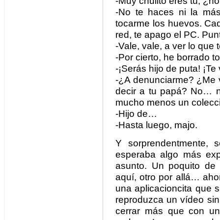
-Muy chulito eres tú, ¿n
-No te haces ni la más
tocarme los huevos. Cad
red, te apago el PC. Pun
-Vale, vale, a ver lo que 
-Por cierto, he borrado to
-¡Serás hijo de puta! ¡Te
-¿A denunciarme? ¿Me v
decir a tu papá? No… no
mucho menos un colecci
-Hijo de…
-Hasta luego, majo.
Y sorprendentmente, s
esperaba algo más expl
asunto. Un poquito de 
aquí, otro por allá… ah
una aplicacioncita que
reproduzca un vídeo si
cerrar más que con un