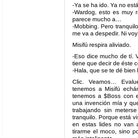
-Ya se ha ido. Ya no est
-Wardog, esto es muy r
parece mucho a…
-Mobbing. Pero tranquil
me va a despedir. Ni voy 
Misifú respira aliviado.
-Eso dice mucho de tí. 
tiene que decir de éste c
-Hala, que se te dé bien 
Clic. Veamos… Evalu
tenemos a Misifú echánd
tenemos a $Boss con el 
una invención mía y que
trabajando sin meters
tranquilo. Porque está v
en estas lides no van
tirarme el moco, sino p