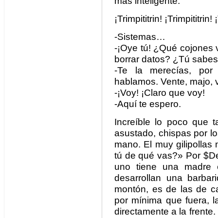
más inteligente.
¡Trimpititrin! ¡Trimpititrin! 
-Sistemas…
-¡Oye tú! ¿Qué cojones 
borrar datos? ¿Tú sabe
-Te la merecías, por g
hablamos. Vente, majo, 
-¡Voy! ¡Claro que voy!
-Aquí te espero.
Increíble lo poco que t
asustado, chispas por los
mano. El muy gilipollas
tú de qué vas?» Por $De
uno tiene una madre
desarrollan una barba
montón, es de las de ca
por mínima que fuera, l
directamente a la frent