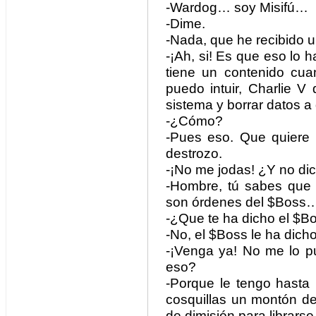
-Wardog… soy Misifú…
-Dime.
-Nada, que he recibido 
-¡Ah, si! Es que eso lo 
tiene un contenido cu
puedo intuir, Charlie V
sistema y borrar datos a d
-¿Cómo?
-Pues eso. Que quiere 
destrozo.
-¡No me jodas! ¿Y no di
-Hombre, tú sabes que
son órdenes del $Boss
-¿Que te ha dicho el $B
-No, el $Boss le ha dicho
-¡Venga ya! No me lo p
eso?
-Porque le tengo hasta
cosquillas un montón de 
de dimisión para librarse