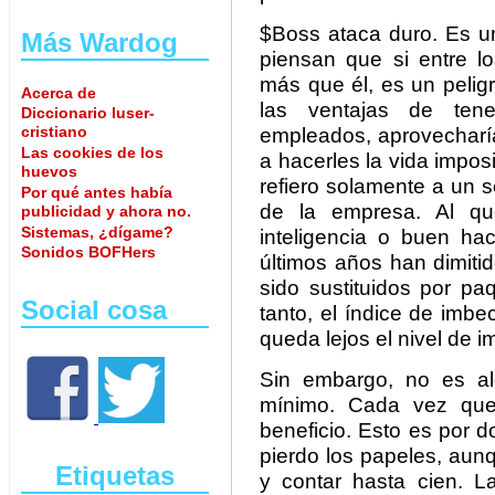
$Boss ataca duro. Es un
Más Wardog
piensan que si entre 
más que él, es un pelig
Acerca de
las ventajas de tene
Diccionario luser-
cristiano
empleados, aprovecharí
Las cookies de los
a hacerles la vida impos
huevos
refiero solamente a un 
Por qué antes había
de la empresa. Al que
publicidad y ahora no.
Sistemas, ¿dígame?
inteligencia o buen ha
Sonidos BOFHers
últimos años han dimiti
sido sustituidos por pa
Social cosa
tanto, el índice de imb
queda lejos el nivel de i
Sin embargo, no es a
mínimo. Cada vez que 
beneficio. Esto es por 
pierdo los papeles, au
Etiquetas
y contar hasta cien. 