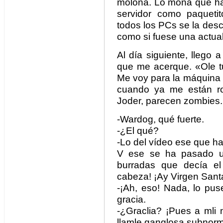
molona. Lo mona que ha
servidor como paqueti
todos los PCs se la des
como si fuese una actual
Al día siguiente, llego a
que me acerque. «Ole tu
Me voy para la máquina 
cuando ya me están ro
Joder, parecen zombies.
-Wardog, qué fuerte.
-¿El qué?
-Lo del vídeo ese que ha
V ese se ha pasado u
burradas que decía el
cabeza! ¡Ay Virgen Sant
-¡Ah, eso! Nada, lo pu
gracia.
-¿Graclia? ¡Pues a mli 
llamle ganglosa subnorm