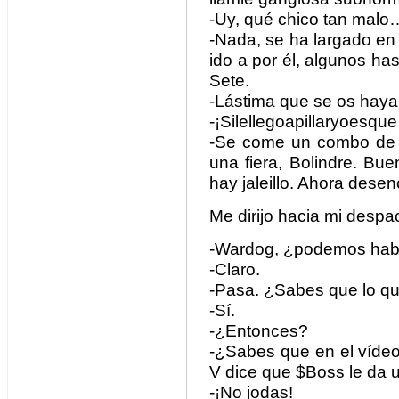
-Uy, qué chico tan malo
-Nada, se ha largado en
ido a por él, algunos has
Sete.
-Lástima que se os hay
-¡Silellegoapillaryoesqu
-Se come un combo de 17
una fiera, Bolindre. Bue
hay jaleillo. Ahora desen
Me dirijo hacia mi despa
-Wardog, ¿podemos hab
-Claro.
-Pasa. ¿Sabes que lo qu
-Sí.
-¿Entonces?
-¿Sabes que en el vídeo 
V dice que $Boss le da u
-¡No jodas!