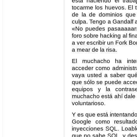
está haciendo el traba
tocarme los huevos. El 
de la de dominios que 
culpa. Tengo a Gandalf a
«No puedes pasaaaaar»
foro sobre hacking al fina
a ver escribir un Fork 
a mear de la risa.
El muchacho ha inten
acceder como administra
vaya usted a saber qué 
que sólo se puede acced
equipos y la contra
muchacho está ahí dale 
voluntarioso.
Y es que está intentand
Google como resultad
inyecciones SQL. Loabl
que no sabe SQL, y desd