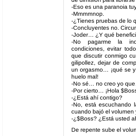
-Eso es una paranoia t
-Mmmmnop.
-¿Tienes pruebas de lo 
-Concluyentes no. Circun
-Joder… ¿Y qué beneficio
-No pagarme la ind
condiciones, evitar tod
que discutir conmigo c
gilipollez, dejar de com
un orgasmo… ¡qué se yo!
huelo mal!
-No sé… no creo yo qu
-Por cierto… ¡Hola $Bos
-¿Está ahí contigo?
-No, está escuchando l
cuando bajó el volumen y
-¿$Boss? ¿Está usted a
De repente sube el volu