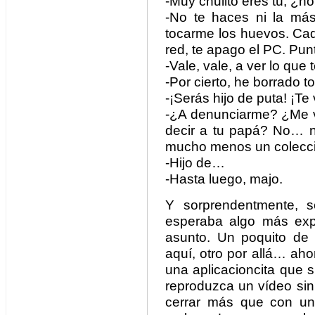
-Muy chulito eres tú, ¿n
-No te haces ni la más
tocarme los huevos. Cad
red, te apago el PC. Pun
-Vale, vale, a ver lo que 
-Por cierto, he borrado to
-¡Serás hijo de puta! ¡Te
-¿A denunciarme? ¿Me v
decir a tu papá? No… no
mucho menos un colecci
-Hijo de…
-Hasta luego, majo.
Y sorprendentmente, s
esperaba algo más expl
asunto. Un poquito de 
aquí, otro por allá… ah
una aplicacioncita que
reproduzca un vídeo si
cerrar más que con un