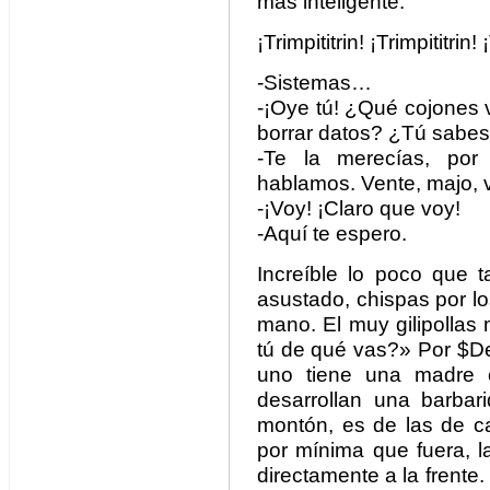
más inteligente.
¡Trimpititrin! ¡Trimpititrin! 
-Sistemas…
-¡Oye tú! ¿Qué cojones 
borrar datos? ¿Tú sabe
-Te la merecías, por g
hablamos. Vente, majo, 
-¡Voy! ¡Claro que voy!
-Aquí te espero.
Increíble lo poco que t
asustado, chispas por los
mano. El muy gilipollas
tú de qué vas?» Por $De
uno tiene una madre
desarrollan una barba
montón, es de las de ca
por mínima que fuera, l
directamente a la frent