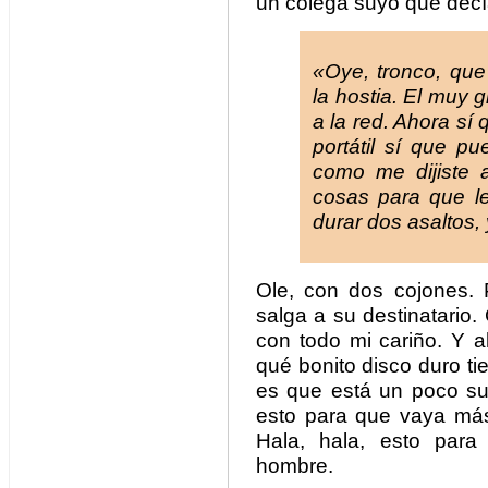
un colega suyo que dec
«Oye, tronco, que 
la hostia. El muy 
a la red. Ahora sí
portátil sí que p
como me dijiste 
cosas para que l
durar dos asaltos,
Ole, con dos cojones.
salga a su destinatario.
con todo mi cariño. Y a
qué bonito disco duro ti
es que está un poco su
esto para que vaya más 
Hala, hala, esto par
hombre.