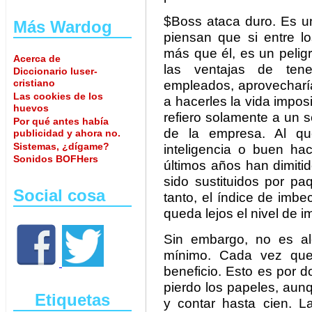
$Boss ataca duro. Es un
Más Wardog
piensan que si entre 
más que él, es un pelig
Acerca de
las ventajas de tene
Diccionario luser-
cristiano
empleados, aprovecharí
Las cookies de los
a hacerles la vida impos
huevos
refiero solamente a un 
Por qué antes había
de la empresa. Al que
publicidad y ahora no.
Sistemas, ¿dígame?
inteligencia o buen ha
Sonidos BOFHers
últimos años han dimiti
sido sustituidos por pa
Social cosa
tanto, el índice de imb
queda lejos el nivel de i
Sin embargo, no es a
mínimo. Cada vez que 
beneficio. Esto es por 
pierdo los papeles, au
Etiquetas
y contar hasta cien. 