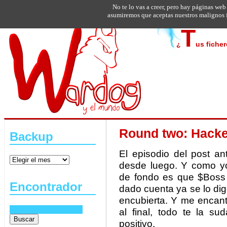
No te lo vas a creer, pero hay páginas web
asumiremos que aceptas nuestros malignos f
T
¿
us fiche
Round two: Hacke
Backup
El episodio del post an
desde luego. Y como yo
de fondo es que $Boss 
Encontrador
dado cuenta ya se lo di
encubierta. Y me encant
al final, todo te la s
positivo.