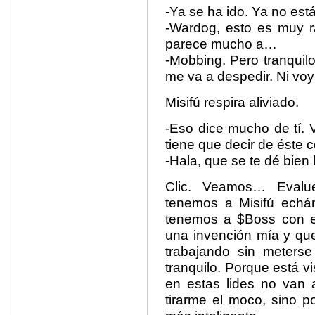
-Ya se ha ido. Ya no est
-Wardog, esto es muy r
parece mucho a…
-Mobbing. Pero tranquil
me va a despedir. Ni voy 
Misifú respira aliviado.
-Eso dice mucho de tí. 
tiene que decir de éste c
-Hala, que se te dé bien 
Clic. Veamos… Evalu
tenemos a Misifú echánd
tenemos a $Boss con el 
una invención mía y que
trabajando sin meters
tranquilo. Porque está v
en estas lides no van
tirarme el moco, sino p