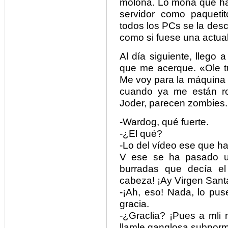
molona. Lo mona que ha
servidor como paqueti
todos los PCs se la des
como si fuese una actual
Al día siguiente, llego a
que me acerque. «Ole tu
Me voy para la máquina 
cuando ya me están ro
Joder, parecen zombies.
-Wardog, qué fuerte.
-¿El qué?
-Lo del vídeo ese que ha
V ese se ha pasado u
burradas que decía el
cabeza! ¡Ay Virgen Sant
-¡Ah, eso! Nada, lo pu
gracia.
-¿Graclia? ¡Pues a mli 
llamle ganglosa subnorm