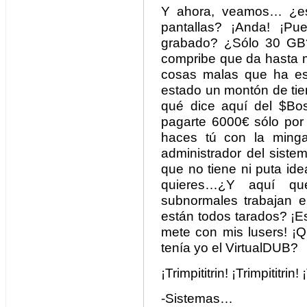
Y ahora, veamos… ¿est
pantallas? ¡Anda! ¡Pu
grabado? ¿Sólo 30 GB?
compribe que da hasta m
cosas malas que ha est
estado un montón de ti
qué dice aquí del $Bo
pagarte 6000€ sólo por 
haces tú con la min
administrador del siste
que no tiene ni puta id
quieres…¿Y aquí q
subnormales trabajan 
están todos tarados? ¡E
mete con mis lusers! 
tenía yo el VirtualDUB?
¡Trimpititrin! ¡Trimpititrin! 
-Sistemas…