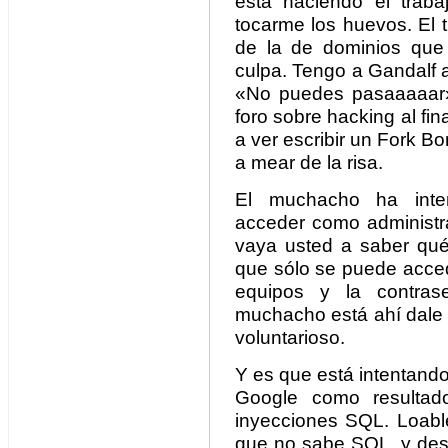
está haciendo el traba
tocarme los huevos. El 
de la de dominios que 
culpa. Tengo a Gandalf a
«No puedes pasaaaaar»
foro sobre hacking al fina
a ver escribir un Fork 
a mear de la risa.
El muchacho ha inten
acceder como administra
vaya usted a saber qué 
que sólo se puede acced
equipos y la contra
muchacho está ahí dale 
voluntarioso.
Y es que está intentand
Google como resultad
inyecciones SQL. Loabl
que no sabe SQL, y desd