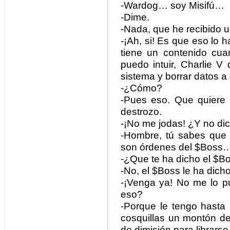
-Wardog… soy Misifú…
-Dime.
-Nada, que he recibido 
-¡Ah, si! Es que eso lo 
tiene un contenido cu
puedo intuir, Charlie V
sistema y borrar datos a d
-¿Cómo?
-Pues eso. Que quiere 
destrozo.
-¡No me jodas! ¿Y no di
-Hombre, tú sabes que
son órdenes del $Boss
-¿Que te ha dicho el $B
-No, el $Boss le ha dicho
-¡Venga ya! No me lo p
eso?
-Porque le tengo hasta
cosquillas un montón de 
de dimisión para librarse