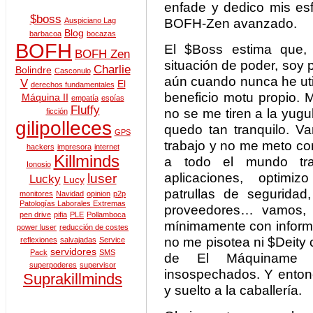
enfade y dedico mis esf
$boss
BOFH-Zen avanzado.
Auspiciano Lag
Blog
barbacoa
bocazas
BOFH
El $Boss estima que,
BOFH Zen
situación de poder, soy 
Charlie
Bolindre
Casconulo
aún cuando nunca he uti
V
El
derechos fundamentales
beneficio motu propio. 
Máquina II
empatía
espías
Fluffy
no se me tiren a la yugu
ficción
gilipolleces
quedo tan tranquilo. 
GPS
trabajo y no me meto co
hackers
impresora
internet
Killminds
a todo el mundo trab
Ionosio
aplicaciones, optimi
luser
Lucky
Lucy
patrullas de seguridad
monitores
Navidad
opinion
p2p
Patologías Laborales Extremas
proveedores… vamos,
pen drive
pifia
PLE
Pollamboca
mínimamente con informá
power luser
reducción de costes
no me pisotea ni $Deity
reflexiones
salvajadas
Service
servidores
Pack
SMS
de El Máquiname t
superpoderes
supervisor
insospechados. Y enton
Suprakillminds
y suelto a la caballería.