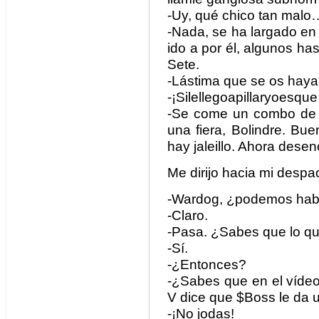
-Uy, qué chico tan malo
-Nada, se ha largado en
ido a por él, algunos has
Sete.
-Lástima que se os hay
-¡Silellegoapillaryoesqu
-Se come un combo de 17
una fiera, Bolindre. Bue
hay jaleillo. Ahora desen
Me dirijo hacia mi despa
-Wardog, ¿podemos hab
-Claro.
-Pasa. ¿Sabes que lo qu
-Sí.
-¿Entonces?
-¿Sabes que en el vídeo 
V dice que $Boss le da u
-¡No jodas!