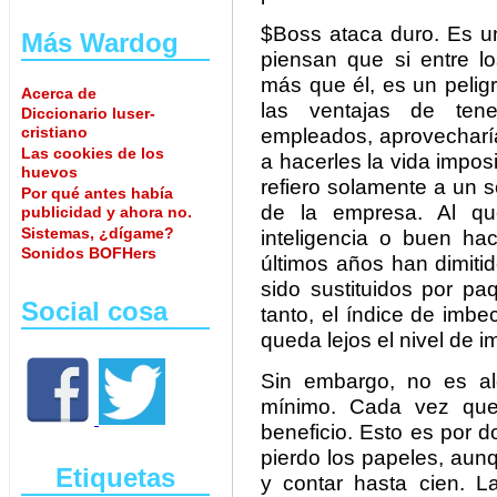
$Boss ataca duro. Es un
Más Wardog
piensan que si entre 
más que él, es un pelig
Acerca de
las ventajas de tene
Diccionario luser-
cristiano
empleados, aprovecharí
Las cookies de los
a hacerles la vida impos
huevos
refiero solamente a un 
Por qué antes había
de la empresa. Al que
publicidad y ahora no.
Sistemas, ¿dígame?
inteligencia o buen ha
Sonidos BOFHers
últimos años han dimiti
sido sustituidos por pa
Social cosa
tanto, el índice de imb
queda lejos el nivel de i
Sin embargo, no es a
mínimo. Cada vez que 
beneficio. Esto es por 
pierdo los papeles, au
Etiquetas
y contar hasta cien. 