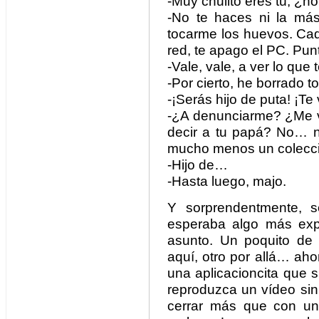
-Muy chulito eres tú, ¿n
-No te haces ni la más
tocarme los huevos. Cad
red, te apago el PC. Pun
-Vale, vale, a ver lo que 
-Por cierto, he borrado to
-¡Serás hijo de puta! ¡Te
-¿A denunciarme? ¿Me v
decir a tu papá? No… no
mucho menos un colecci
-Hijo de…
-Hasta luego, majo.
Y sorprendentmente, s
esperaba algo más expl
asunto. Un poquito de 
aquí, otro por allá… ah
una aplicacioncita que
reproduzca un vídeo si
cerrar más que con un