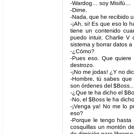
-Wardog… soy Misifú…
-Dime.
-Nada, que he recibido 
-¡Ah, si! Es que eso lo 
tiene un contenido cu
puedo intuir, Charlie V
sistema y borrar datos a d
-¿Cómo?
-Pues eso. Que quiere 
destrozo.
-¡No me jodas! ¿Y no di
-Hombre, tú sabes que
son órdenes del $Boss
-¿Que te ha dicho el $B
-No, el $Boss le ha dicho
-¡Venga ya! No me lo p
eso?
-Porque le tengo hasta
cosquillas un montón de 
de dimisión para librarse