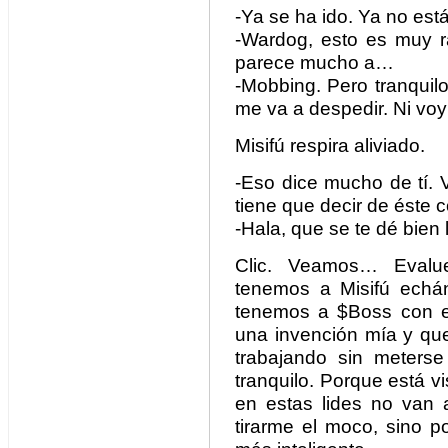
-Ya se ha ido. Ya no est
-Wardog, esto es muy r
parece mucho a…
-Mobbing. Pero tranquil
me va a despedir. Ni voy 
Misifú respira aliviado.
-Eso dice mucho de tí. 
tiene que decir de éste c
-Hala, que se te dé bien 
Clic. Veamos… Evalu
tenemos a Misifú echánd
tenemos a $Boss con el 
una invención mía y que
trabajando sin meters
tranquilo. Porque está v
en estas lides no van
tirarme el moco, sino p