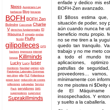
enfade y dedico mis esf
$boss
BOFH-Zen avanzado.
Auspiciano Lag
Blog
barbacoa
bocazas
BOFH
El $Boss estima que,
BOFH Zen
situación de poder, soy 
Charlie
Bolindre
Casconulo
aún cuando nunca he uti
V
El
derechos fundamentales
beneficio motu propio. 
Máquina II
empatía
espías
Fluffy
no se me tiren a la yugu
ficción
gilipolleces
quedo tan tranquilo. 
GPS
trabajo y no me meto co
hackers
impresora
internet
Killminds
a todo el mundo trab
Ionosio
aplicaciones, optimi
luser
Lucky
Lucy
patrullas de seguridad
monitores
Navidad
opinion
p2p
Patologías Laborales Extremas
proveedores… vamos,
pen drive
pifia
PLE
Pollamboca
mínimamente con informá
power luser
reducción de costes
no me pisotea ni $Deity
reflexiones
salvajadas
Service
servidores
Pack
SMS
de El Máquiname t
superpoderes
supervisor
insospechados. Y enton
Suprakillminds
y suelto a la caballería.