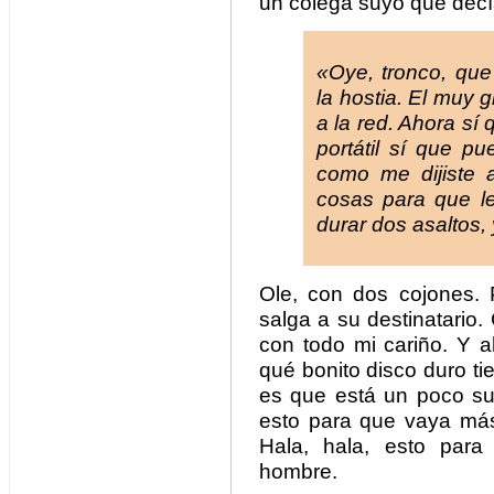
un colega suyo que dec
«Oye, tronco, que 
la hostia. El muy 
a la red. Ahora sí
portátil sí que p
como me dijiste 
cosas para que l
durar dos asaltos,
Ole, con dos cojones.
salga a su destinatario.
con todo mi cariño. Y a
qué bonito disco duro ti
es que está un poco su
esto para que vaya más 
Hala, hala, esto par
hombre.