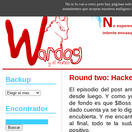
No te lo vas a creer, pero hay páginas web
asumiremos que aceptas nuestros malignos f
N
o esperes
intente encasq
Round two: Hacke
Backup
El episodio del post an
desde luego. Y como yo
de fondo es que $Boss 
Encontrador
dado cuenta ya se lo di
encubierta. Y me encant
al final, todo te la s
positivo.