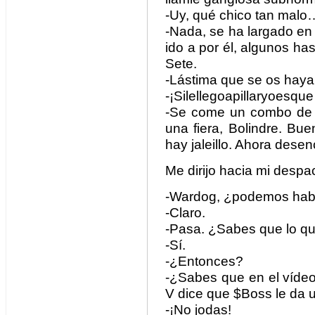
-Uy, qué chico tan malo
-Nada, se ha largado en
ido a por él, algunos has
Sete.
-Lástima que se os hay
-¡Silellegoapillaryoesqu
-Se come un combo de 17
una fiera, Bolindre. Bue
hay jaleillo. Ahora desen
Me dirijo hacia mi despa
-Wardog, ¿podemos hab
-Claro.
-Pasa. ¿Sabes que lo qu
-Sí.
-¿Entonces?
-¿Sabes que en el vídeo 
V dice que $Boss le da u
-¡No jodas!