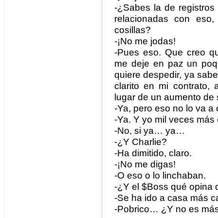
-¿Sabes la de registros
relacionadas con eso,
cosillas?
-¡No me jodas!
-Pues eso. Que creo q
me deje en paz un poqui
quiere despedir, ya sabe
clarito en mi contrato
lugar de un aumento de 
-Ya, pero eso no lo va a
-Ya. Y yo mil veces más
-No, si ya… ya…
-¿Y Charlie?
-Ha dimitido, claro.
-¡No me digas!
-O eso o lo linchaban.
-¿Y el $Boss qué opina 
-Se ha ido a casa más 
-Pobrico… ¿Y no es más 