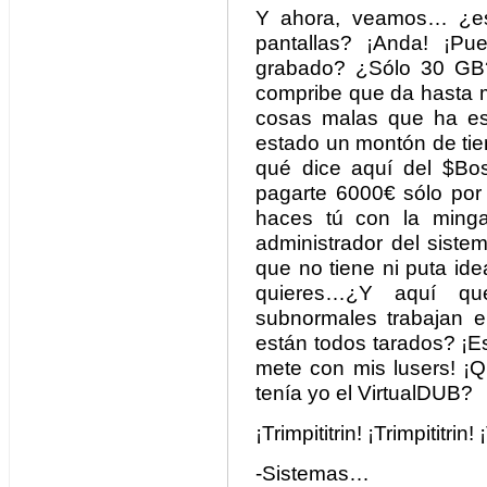
Y ahora, veamos… ¿est
pantallas? ¡Anda! ¡Pu
grabado? ¿Sólo 30 GB?
compribe que da hasta m
cosas malas que ha est
estado un montón de ti
qué dice aquí del $Bo
pagarte 6000€ sólo por 
haces tú con la min
administrador del siste
que no tiene ni puta id
quieres…¿Y aquí q
subnormales trabajan 
están todos tarados? ¡E
mete con mis lusers! 
tenía yo el VirtualDUB?
¡Trimpititrin! ¡Trimpititrin! 
-Sistemas…