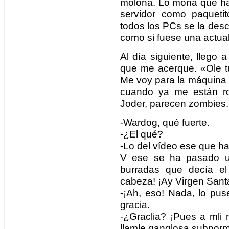
molona. Lo mona que ha
servidor como paqueti
todos los PCs se la des
como si fuese una actual
Al día siguiente, llego a
que me acerque. «Ole tu
Me voy para la máquina 
cuando ya me están ro
Joder, parecen zombies.
-Wardog, qué fuerte.
-¿El qué?
-Lo del vídeo ese que ha
V ese se ha pasado u
burradas que decía el
cabeza! ¡Ay Virgen Sant
-¡Ah, eso! Nada, lo pu
gracia.
-¿Graclia? ¡Pues a mli 
llamle ganglosa subnorm