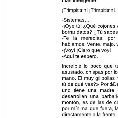
más inteligente.
¡Trimpititrin! ¡Trimpititrin! 
-Sistemas…
-¡Oye tú! ¿Qué cojones 
borrar datos? ¿Tú sabe
-Te la merecías, por g
hablamos. Vente, majo, 
-¡Voy! ¡Claro que voy!
-Aquí te espero.
Increíble lo poco que t
asustado, chispas por los
mano. El muy gilipollas
tú de qué vas?» Por $De
uno tiene una madre
desarrollan una barba
montón, es de las de ca
por mínima que fuera, l
directamente a la frent