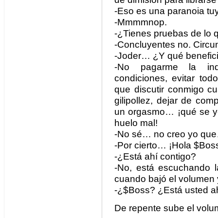
-Eso es una paranoia t
-Mmmmnop.
-¿Tienes pruebas de lo 
-Concluyentes no. Circun
-Joder… ¿Y qué beneficio
-No pagarme la ind
condiciones, evitar tod
que discutir conmigo c
gilipollez, dejar de com
un orgasmo… ¡qué se yo!
huelo mal!
-No sé… no creo yo qu
-Por cierto… ¡Hola $Bos
-¿Está ahí contigo?
-No, está escuchando l
cuando bajó el volumen y
-¿$Boss? ¿Está usted a
De repente sube el volu