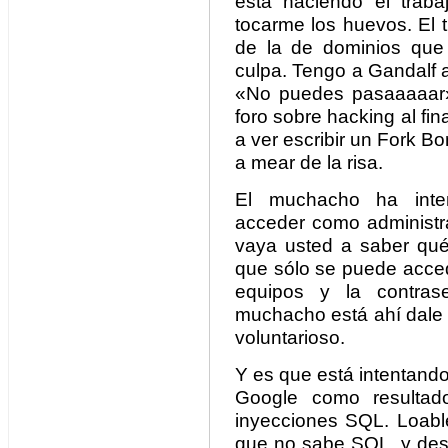
está haciendo el traba
tocarme los huevos. El 
de la de dominios que 
culpa. Tengo a Gandalf a
«No puedes pasaaaaar»
foro sobre hacking al fina
a ver escribir un Fork 
a mear de la risa.
El muchacho ha inten
acceder como administra
vaya usted a saber qué 
que sólo se puede acced
equipos y la contra
muchacho está ahí dale 
voluntarioso.
Y es que está intentand
Google como resultad
inyecciones SQL. Loabl
que no sabe SQL, y desd