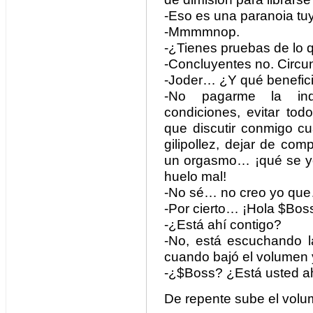
-Eso es una paranoia t
-Mmmmnop.
-¿Tienes pruebas de lo 
-Concluyentes no. Circun
-Joder… ¿Y qué beneficio
-No pagarme la ind
condiciones, evitar tod
que discutir conmigo c
gilipollez, dejar de com
un orgasmo… ¡qué se yo!
huelo mal!
-No sé… no creo yo qu
-Por cierto… ¡Hola $Bos
-¿Está ahí contigo?
-No, está escuchando l
cuando bajó el volumen y
-¿$Boss? ¿Está usted a
De repente sube el volu