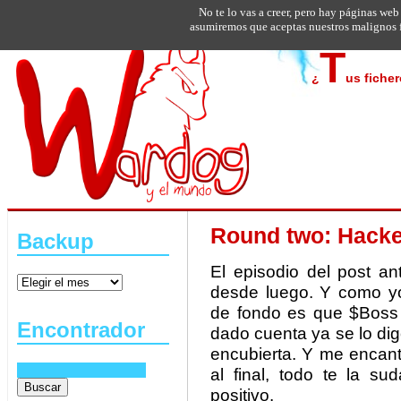
No te lo vas a creer, pero hay páginas web
asumiremos que aceptas nuestros malignos f
T
¿
us fiche
Round two: Hacke
Backup
El episodio del post an
desde luego. Y como yo
de fondo es que $Boss 
Encontrador
dado cuenta ya se lo di
encubierta. Y me encant
al final, todo te la s
positivo.