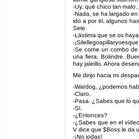
-Uy, qué chico tan malo
-Nada, se ha largado en
ido a por él, algunos has
Sete.
-Lástima que se os hay
-¡Silellegoapillaryoesqu
-Se come un combo de 17
una fiera, Bolindre. Bue
hay jaleillo. Ahora desen
Me dirijo hacia mi despa
-Wardog, ¿podemos hab
-Claro.
-Pasa. ¿Sabes que lo qu
-Sí.
-¿Entonces?
-¿Sabes que en el vídeo 
V dice que $Boss le da u
-¡No jodas!