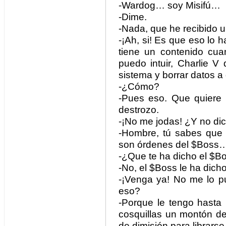
-Wardog… soy Misifú…
-Dime.
-Nada, que he recibido 
-¡Ah, si! Es que eso lo 
tiene un contenido cu
puedo intuir, Charlie V
sistema y borrar datos a d
-¿Cómo?
-Pues eso. Que quiere 
destrozo.
-¡No me jodas! ¿Y no di
-Hombre, tú sabes que
son órdenes del $Boss
-¿Que te ha dicho el $B
-No, el $Boss le ha dicho
-¡Venga ya! No me lo p
eso?
-Porque le tengo hasta
cosquillas un montón de 
de dimisión para librarse