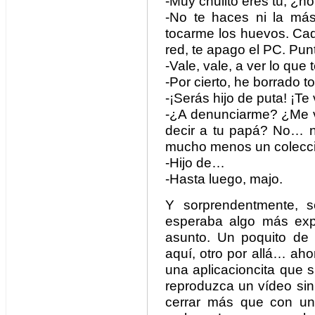
-Muy chulito eres tú, ¿n
-No te haces ni la más
tocarme los huevos. Cad
red, te apago el PC. Pun
-Vale, vale, a ver lo que 
-Por cierto, he borrado to
-¡Serás hijo de puta! ¡Te
-¿A denunciarme? ¿Me v
decir a tu papá? No… no
mucho menos un colecci
-Hijo de…
-Hasta luego, majo.
Y sorprendentmente, s
esperaba algo más expl
asunto. Un poquito de 
aquí, otro por allá… ah
una aplicacioncita que
reproduzca un vídeo si
cerrar más que con un