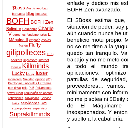
enfade y dedico mis esf
$boss
BOFH-Zen avanzado.
Auspiciano Lag
Blog
barbacoa
bocazas
BOFH
El $Boss estima que,
BOFH Zen
situación de poder, soy 
Charlie
Bolindre
Casconulo
aún cuando nunca he uti
V
El
derechos fundamentales
beneficio motu propio. 
Máquina II
empatía
espías
Fluffy
no se me tiren a la yugu
ficción
gilipolleces
quedo tan tranquilo. 
GPS
trabajo y no me meto co
hackers
impresora
internet
Killminds
a todo el mundo trab
Ionosio
aplicaciones, optimi
luser
Lucky
Lucy
patrullas de seguridad
monitores
Navidad
opinion
p2p
Patologías Laborales Extremas
proveedores… vamos,
pen drive
pifia
PLE
Pollamboca
mínimamente con informá
power luser
reducción de costes
no me pisotea ni $Deity
reflexiones
salvajadas
Service
servidores
Pack
SMS
de El Máquiname t
superpoderes
supervisor
insospechados. Y enton
Suprakillminds
y suelto a la caballería.