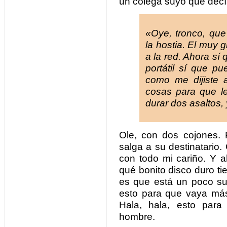
un colega suyo que dec
«Oye, tronco, que 
la hostia. El muy 
a la red. Ahora sí
portátil sí que p
como me dijiste 
cosas para que l
durar dos asaltos,
Ole, con dos cojones.
salga a su destinatario.
con todo mi cariño. Y a
qué bonito disco duro ti
es que está un poco su
esto para que vaya más 
Hala, hala, esto par
hombre.