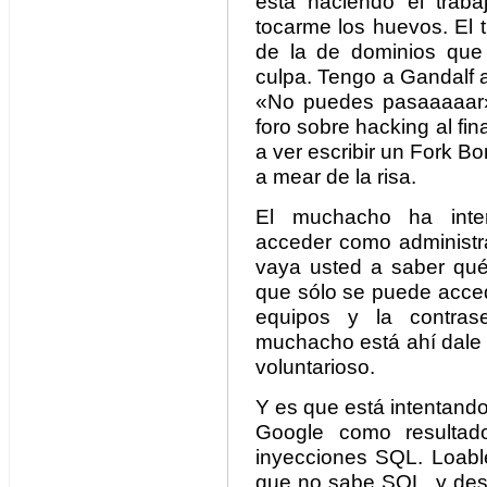
está haciendo el traba
tocarme los huevos. El 
de la de dominios que 
culpa. Tengo a Gandalf a
«No puedes pasaaaaar»
foro sobre hacking al fina
a ver escribir un Fork 
a mear de la risa.
El muchacho ha inten
acceder como administra
vaya usted a saber qué 
que sólo se puede acced
equipos y la contra
muchacho está ahí dale 
voluntarioso.
Y es que está intentand
Google como resultad
inyecciones SQL. Loabl
que no sabe SQL, y desd