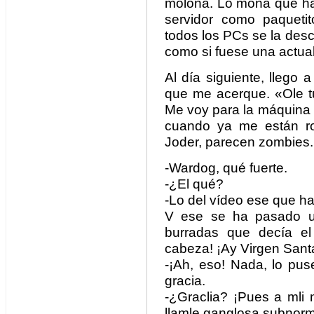
molona. Lo mona que ha
servidor como paqueti
todos los PCs se la des
como si fuese una actual
Al día siguiente, llego a
que me acerque. «Ole tu
Me voy para la máquina 
cuando ya me están ro
Joder, parecen zombies.
-Wardog, qué fuerte.
-¿El qué?
-Lo del vídeo ese que ha
V ese se ha pasado u
burradas que decía el
cabeza! ¡Ay Virgen Sant
-¡Ah, eso! Nada, lo pu
gracia.
-¿Graclia? ¡Pues a mli 
llamle ganglosa subnorm