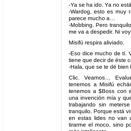
-Ya se ha ido. Ya no est
-Wardog, esto es muy r
parece mucho a…
-Mobbing. Pero tranquil
me va a despedir. Ni voy 
Misifú respira aliviado.
-Eso dice mucho de tí. 
tiene que decir de éste c
-Hala, que se te dé bien 
Clic. Veamos… Evalu
tenemos a Misifú echánd
tenemos a $Boss con el 
una invención mía y que
trabajando sin meters
tranquilo. Porque está v
en estas lides no van
tirarme el moco, sino p