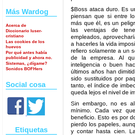
$Boss ataca duro. Es un
Más Wardog
piensan que si entre 
más que él, es un pelig
Acerca de
las ventajas de tene
Diccionario luser-
cristiano
empleados, aprovecharí
Las cookies de los
a hacerles la vida impos
huevos
refiero solamente a un 
Por qué antes había
de la empresa. Al que
publicidad y ahora no.
Sistemas, ¿dígame?
inteligencia o buen ha
Sonidos BOFHers
últimos años han dimiti
sido sustituidos por pa
Social cosa
tanto, el índice de imb
queda lejos el nivel de i
Sin embargo, no es a
mínimo. Cada vez que 
beneficio. Esto es por 
pierdo los papeles, au
Etiquetas
y contar hasta cien. 