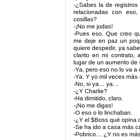
-¿Sabes la de registros
relacionadas con eso,
cosillas?
-¡No me jodas!
-Pues eso. Que creo q
me deje en paz un poqui
quiere despedir, ya sabe
clarito en mi contrato
lugar de un aumento de 
-Ya, pero eso no lo va a
-Ya. Y yo mil veces más
-No, si ya… ya…
-¿Y Charlie?
-Ha dimitido, claro.
-¡No me digas!
-O eso o lo linchaban.
-¿Y el $Boss qué opina 
-Se ha ido a casa más 
-Pobrico… ¿Y no es más 