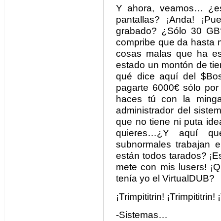
Y ahora, veamos… ¿est
pantallas? ¡Anda! ¡Pu
grabado? ¿Sólo 30 GB?
compribe que da hasta m
cosas malas que ha est
estado un montón de ti
qué dice aquí del $Bo
pagarte 6000€ sólo por 
haces tú con la min
administrador del siste
que no tiene ni puta id
quieres…¿Y aquí q
subnormales trabajan 
están todos tarados? ¡E
mete con mis lusers! 
tenía yo el VirtualDUB?
¡Trimpititrin! ¡Trimpititrin! 
-Sistemas…