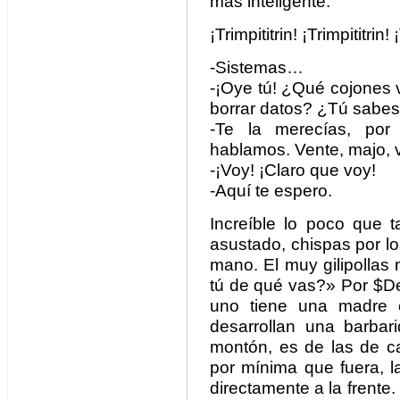
más inteligente.
¡Trimpititrin! ¡Trimpititrin! 
-Sistemas…
-¡Oye tú! ¿Qué cojones 
borrar datos? ¿Tú sabe
-Te la merecías, por g
hablamos. Vente, majo, 
-¡Voy! ¡Claro que voy!
-Aquí te espero.
Increíble lo poco que t
asustado, chispas por los
mano. El muy gilipollas
tú de qué vas?» Por $De
uno tiene una madre
desarrollan una barba
montón, es de las de ca
por mínima que fuera, l
directamente a la frent