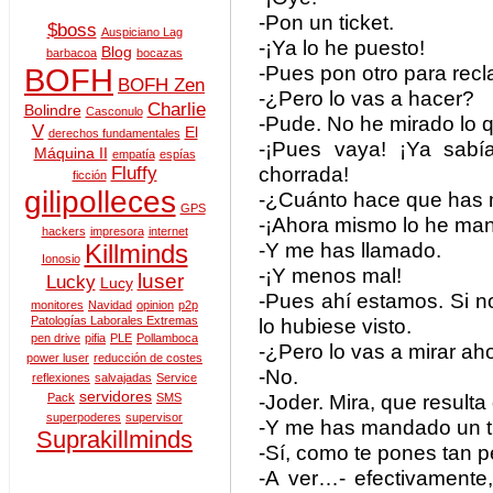
-Pon un ticket.
$boss
Auspiciano Lag
-¡Ya lo he puesto!
Blog
barbacoa
bocazas
-Pues pon otro para recl
BOFH
BOFH Zen
-¿Pero lo vas a hacer?
Charlie
Bolindre
Casconulo
-Pude. No he mirado lo q
V
El
derechos fundamentales
-¡Pues vaya! ¡Ya sabí
Máquina II
empatía
espías
chorrada!
Fluffy
ficción
gilipolleces
-¿Cuánto hace que has 
GPS
-¡Ahora mismo lo he ma
hackers
impresora
internet
-Y me has llamado.
Killminds
Ionosio
-¡Y menos mal!
luser
Lucky
Lucy
-Pues ahí estamos. Si 
monitores
Navidad
opinion
p2p
Patologías Laborales Extremas
lo hubiese visto.
pen drive
pifia
PLE
Pollamboca
-¿Pero lo vas a mirar ah
power luser
reducción de costes
-No.
reflexiones
salvajadas
Service
servidores
-Joder. Mira, que result
Pack
SMS
superpoderes
supervisor
-Y me has mandado un ti
Suprakillminds
-Sí, como te pones tan 
-A ver…- efectivamente