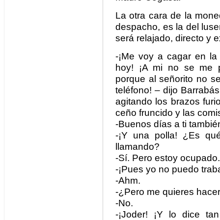
La otra cara de la moned
despacho, es la del luser
será relajado, directo y 
-¡Me voy a cagar en la 
hoy! ¡A mi no se me 
porque al señorito no s
teléfono! – dijo Barrab
agitando los brazos furi
ceño fruncido y las comi
-Buenos días a ti tambié
-¡Y una polla! ¿Es qu
llamando?
-Sí. Pero estoy ocupado.
-¡Pues yo no puedo traba
-Ahm.
-¿Pero me quieres hace
-No.
-¡Joder! ¡Y lo dice ta