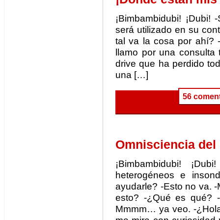
¡Bimbambidubi! ¡Dubi! -
será utilizado en su con
tal va la cosa por ahí? -
llamo por una consulta 
drive que ha perdido to
una […]
56 coment
Omnisciencia de
¡Bimbambidubi! ¡Dubi!
heterogéneos e inson
ayudarle? -Esto no va.
esto? -¿Qué es qué? -
Mmmm… ya veo. -¿Hola?