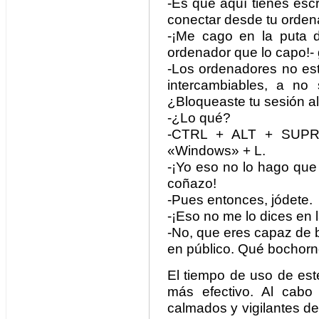
-Es que aquí tienes escri
conectar desde tu orden
-¡Me cago en la puta 
ordenador que lo capo!- 
-Los ordenadores no est
intercambiables, a no
¿Bloqueaste tu sesión a
-¿Lo qué?
-CTRL + ALT + SUPR y
«Windows» + L.
-¡Yo eso no lo hago que
coñazo!
-Pues entonces, jódete.
-¡Eso no me lo dices en l
-No, que eres capaz de b
en público. Qué bochorno
El tiempo de uso de es
más efectivo. Al cabo
calmados y vigilantes d