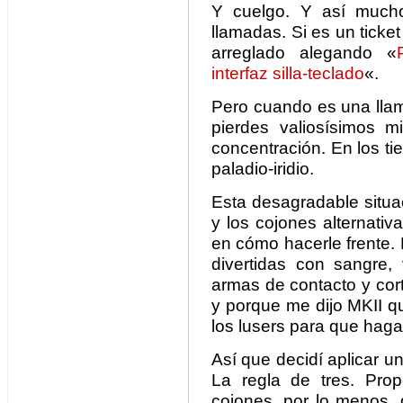
Y cuelgo. Y así mucho
llamadas. Si es un ticket
arreglado alegando «
interfaz silla-teclado
«.
Pero cuando es una llam
pierdes valiosísimos m
concentración. En los t
paladio-iridio.
Esta desagradable situ
y los cojones alternati
en cómo hacerle frente. 
divertidas con sangre, 
armas de contacto y cor
y porque me dijo MKII qu
los lusers para que haga
Así que decidí aplicar u
La regla de tres. Prop
cojones, por lo menos,