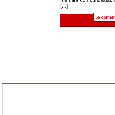
me mira con curiosidad
[…]
56 coment