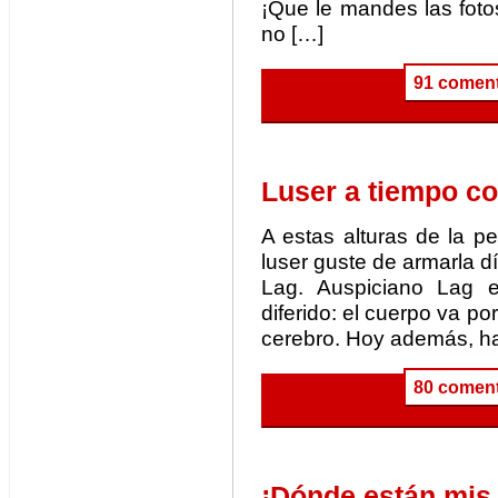
¡Que le mandes las foto
no […]
91 coment
Luser a tiempo c
A estas alturas de la p
luser guste de armarla dí
Lag. Auspiciano Lag e
diferido: el cuerpo va por
cerebro. Hoy además, ha
80 coment
¡Dónde están mis 