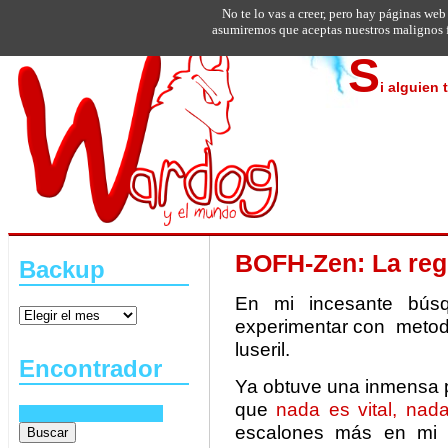
No te lo vas a creer, pero hay páginas web
asumiremos que aceptas nuestros malignos f
S
i alguien 
BOFH-Zen: La regl
Backup
En mi incesante bús
experimentar con metodo
luseril.
Encontrador
Ya obtuve una inmensa p
que
nada es vital, nad
escalones más en mi