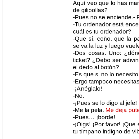
Aquí veo que lo has ma
de gilipollas?
-Pues no se enciende.- P
-Tu ordenador está ence
cuál es tu ordenador?
-Que sí, coño, que la p
se va la luz y luego vue
-Dos cosas. Uno: ¿dón
ticket? ¿Debo ser adivi
el dedo al botón?
-Es que si no lo necesi
-Ergo tampoco necesitas
-¡Arréglalo!
-No.
-¡Pues se lo digo al jefe!
-Me la pela.
Me deja put
-Pues… ¡borde!
-¡Oigs! ¡Por favor! ¡Que
tu tímpano indigno de vib