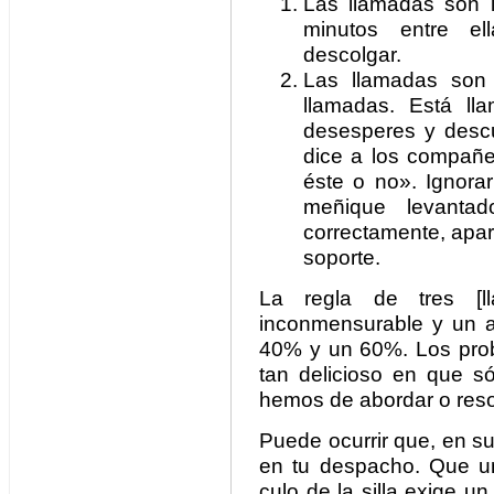
Las llamadas son l
minutos entre el
descolgar.
Las llamadas son c
llamadas. Está ll
desesperes y desc
dice a los compañe
éste o no». Ignora
meñique levantad
correctamente, apar
soporte.
La regla de tres [
inconmensurable y un a
40% y un 60%. Los probl
tan delicioso en que s
hemos de abordar o resolv
Puede ocurrir que, en s
en tu despacho. Que un
culo de la silla exige u