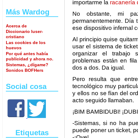
importarme la
racanería 
Más Wardog
No obstante, mi pa
permanentemente. Día tr
Acerca de
ese dispositivo infernal co
Diccionario luser-
cristiano
Al principio quise quitar
Las cookies de los
usar el sistema de ticket
huevos
organizar el trabajo 
Por qué antes había
publicidad y ahora no.
problemas están en fil
Sistemas, ¿dígame?
dos a dos. Da igual.
Sonidos BOFHers
Pero resulta que entr
Social cosa
tecnológico muy particul
y ellos no se fían del o
acto seguido llamaban.
¡BIM BAMBIDUBI! ¡DUBI
-Sistemas, si no ha pue
puede poner un ticket, p
Etiquetas
-¡Oye!