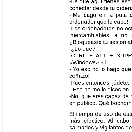
-Es que aquí tienes escri
conectar desde tu orden
-¡Me cago en la puta 
ordenador que lo capo!- 
-Los ordenadores no est
intercambiables, a no
¿Bloqueaste tu sesión a
-¿Lo qué?
-CTRL + ALT + SUPR y
«Windows» + L.
-¡Yo eso no lo hago que
coñazo!
-Pues entonces, jódete.
-¡Eso no me lo dices en l
-No, que eres capaz de b
en público. Qué bochorno
El tiempo de uso de es
más efectivo. Al cabo
calmados y vigilantes d