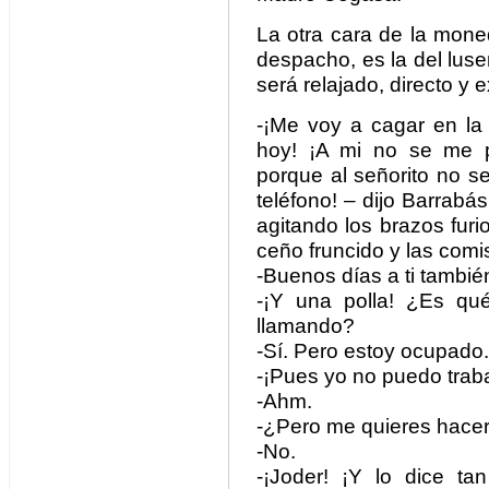
La otra cara de la moned
despacho, es la del luser
será relajado, directo y 
-¡Me voy a cagar en la 
hoy! ¡A mi no se me 
porque al señorito no s
teléfono! – dijo Barrab
agitando los brazos furi
ceño fruncido y las comi
-Buenos días a ti tambié
-¡Y una polla! ¿Es qu
llamando?
-Sí. Pero estoy ocupado.
-¡Pues yo no puedo traba
-Ahm.
-¿Pero me quieres hace
-No.
-¡Joder! ¡Y lo dice ta