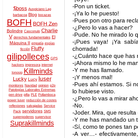
-Pon un ticket.
$boss
Auspiciano Lag
-¡Ya lo he puesto!
Blog
barbacoa
bocazas
-Pues pon otro para recl
BOFH
BOFH Zen
-¿Pero lo vas a hacer?
Charlie
Bolindre
Casconulo
-Pude. No he mirado lo q
V
El
derechos fundamentales
-¡Pues vaya! ¡Ya sabí
Máquina II
empatía
espías
chorrada!
Fluffy
ficción
gilipolleces
-¿Cuánto hace que has 
GPS
-¡Ahora mismo lo he ma
hackers
impresora
internet
-Y me has llamado.
Killminds
Ionosio
-¡Y menos mal!
luser
Lucky
Lucy
-Pues ahí estamos. Si 
monitores
Navidad
opinion
p2p
Patologías Laborales Extremas
lo hubiese visto.
pen drive
pifia
PLE
Pollamboca
-¿Pero lo vas a mirar ah
power luser
reducción de costes
-No.
reflexiones
salvajadas
Service
servidores
-Joder. Mira, que result
Pack
SMS
superpoderes
supervisor
-Y me has mandado un ti
Suprakillminds
-Sí, como te pones tan 
-A ver…- efectivamente