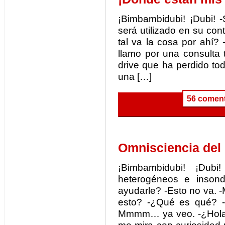
¡Bimbambidubi! ¡Dubi! -
será utilizado en su con
tal va la cosa por ahí? -
llamo por una consulta 
drive que ha perdido to
una […]
56 coment
Omnisciencia de
¡Bimbambidubi! ¡Dubi!
heterogéneos e inson
ayudarle? -Esto no va.
esto? -¿Qué es qué? -
Mmmm… ya veo. -¿Hola?