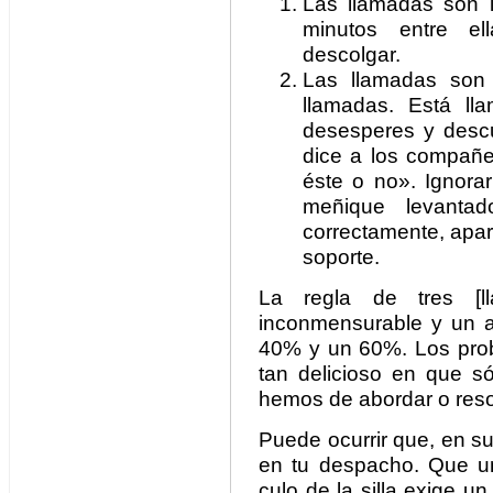
Las llamadas son l
minutos entre el
descolgar.
Las llamadas son c
llamadas. Está ll
desesperes y desc
dice a los compañe
éste o no». Ignora
meñique levantad
correctamente, apar
soporte.
La regla de tres [
inconmensurable y un a
40% y un 60%. Los probl
tan delicioso en que s
hemos de abordar o resolv
Puede ocurrir que, en s
en tu despacho. Que un
culo de la silla exige u