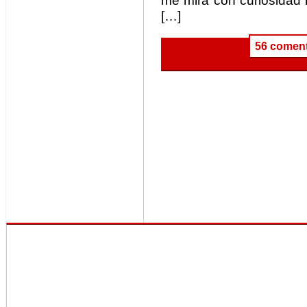
me mira con curiosidad
[…]
56 coment