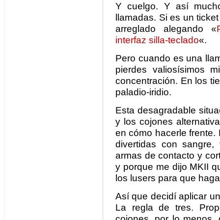
Y cuelgo. Y así mucho
llamadas. Si es un ticket
arreglado alegando «
interfaz silla-teclado
«.
Pero cuando es una llam
pierdes valiosísimos m
concentración. En los t
paladio-iridio.
Esta desagradable situ
y los cojones alternati
en cómo hacerle frente. 
divertidas con sangre, 
armas de contacto y cor
y porque me dijo MKII qu
los lusers para que haga
Así que decidí aplicar u
La regla de tres. Prop
cojones, por lo menos,