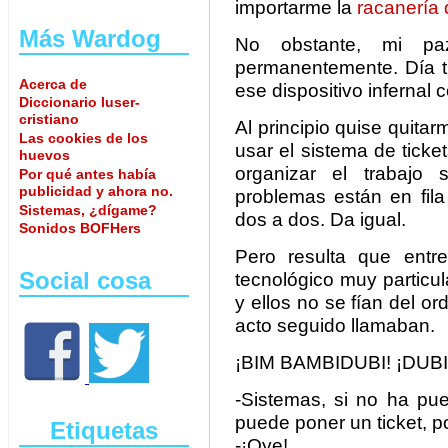
importarme la
racanería 
Más Wardog
No obstante, mi pa
permanentemente. Día tr
Acerca de
ese dispositivo infernal co
Diccionario luser-
cristiano
Al principio quise quitar
Las cookies de los
usar el sistema de ticket
huevos
organizar el trabajo 
Por qué antes había
publicidad y ahora no.
problemas están en fil
Sistemas, ¿dígame?
dos a dos. Da igual.
Sonidos BOFHers
Pero resulta que entr
Social cosa
tecnológico muy particul
y ellos no se fían del o
acto seguido llamaban.
¡BIM BAMBIDUBI! ¡DUBI
-Sistemas, si no ha pue
puede poner un ticket, p
Etiquetas
-¡Oye!