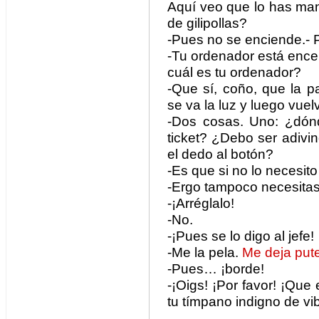
Aquí veo que lo has ma
de gilipollas?
-Pues no se enciende.- P
-Tu ordenador está ence
cuál es tu ordenador?
-Que sí, coño, que la p
se va la luz y luego vue
-Dos cosas. Uno: ¿dón
ticket? ¿Debo ser adivi
el dedo al botón?
-Es que si no lo necesi
-Ergo tampoco necesitas
-¡Arréglalo!
-No.
-¡Pues se lo digo al jefe!
-Me la pela.
Me deja put
-Pues… ¡borde!
-¡Oigs! ¡Por favor! ¡Que
tu tímpano indigno de vib