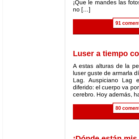
¡Que le mandes las foto
no […]
91 coment
Luser a tiempo c
A estas alturas de la p
luser guste de armarla dí
Lag. Auspiciano Lag e
diferido: el cuerpo va por
cerebro. Hoy además, ha
80 coment
¡Dónde están mis 