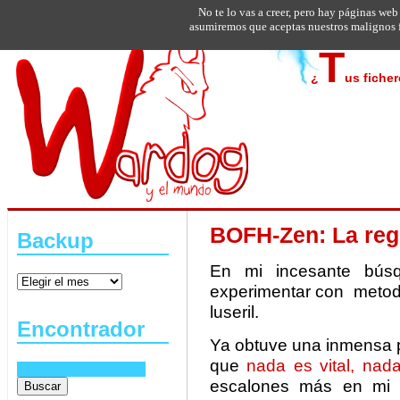
No te lo vas a creer, pero hay páginas web
asumiremos que aceptas nuestros malignos f
T
¿
us fiche
BOFH-Zen: La regl
Backup
En mi incesante bús
experimentar con metodo
luseril.
Encontrador
Ya obtuve una inmensa p
que
nada es vital, nad
escalones más en mi