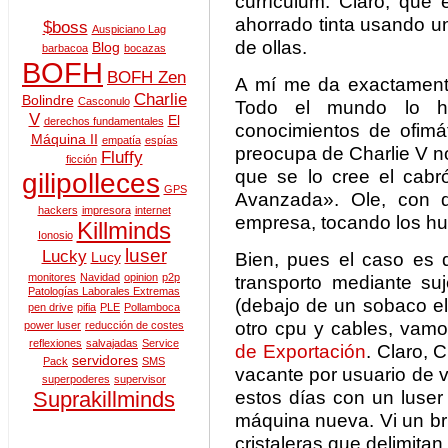
currículum. Claro, que 
ahorrado tinta usando u
$boss
Auspiciano Lag
de ollas.
Blog
barbacoa
bocazas
BOFH
BOFH Zen
A mí me da exactamente
Charlie
Bolindre
Casconulo
Todo el mundo lo h
V
El
derechos fundamentales
conocimientos de ofimá
Máquina II
empatía
espías
preocupa de Charlie V no
Fluffy
ficción
que se lo cree el cabr
gilipolleces
GPS
Avanzada». Ole, con d
hackers
impresora
internet
empresa, tocando los h
Killminds
Ionosio
luser
Lucky
Bien, pues el caso es q
Lucy
monitores
Navidad
opinion
p2p
transporto mediante su
Patologías Laborales Extremas
(debajo de un sobaco el 
pen drive
pifia
PLE
Pollamboca
otro cpu y cables, vam
power luser
reducción de costes
reflexiones
salvajadas
Service
de Exportación
. Claro, 
servidores
Pack
SMS
vacante por usuario de v
superpoderes
supervisor
estos días con un luse
Suprakillminds
máquina nueva. Vi un bri
cristaleras que delimita