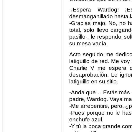
-¡Espera Wardog! ¡E
desmanganillado hasta la
-Gracias majo. No, no h
total, solo llevo carga
pasillo-, le respondo sol
su mesa vacía.
Acto seguido me dedico 
latiguillo de red. Me vo
Charlie V me espera c
desaprobación. Le igno
latiguillo en su sitio.
-Anda que… Estás más de
padre, Wardog. Vaya ma
-Me arrepentiré, pero, ¿
-Pues porque no le has 
enchufe azul.
-Y tú la boca grande com