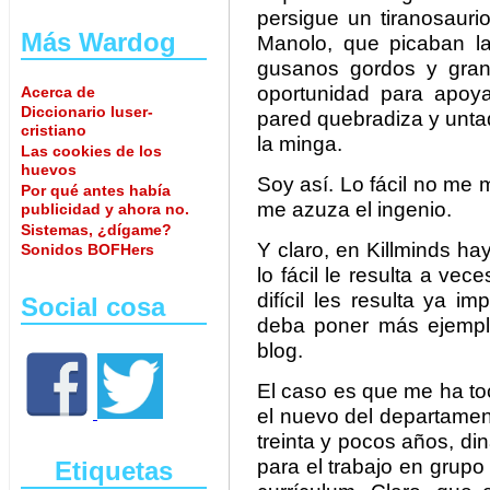
persigue un tiranosaur
Más Wardog
Manolo, que picaban l
gusanos gordos y grand
oportunidad para apoy
Acerca de
Diccionario luser-
pared quebradiza y unta
cristiano
la minga.
Las cookies de los
huevos
Soy así. Lo fácil no me 
Por qué antes había
me azuza el ingenio.
publicidad y ahora no.
Sistemas, ¿dígame?
Y claro, en Killminds ha
Sonidos BOFHers
lo fácil le resulta a ve
difícil les resulta ya 
Social cosa
deba poner más ejemplos
blog.
El caso es que me ha to
el nuevo del departamen
treinta y pocos años, di
para el trabajo en grupo 
Etiquetas