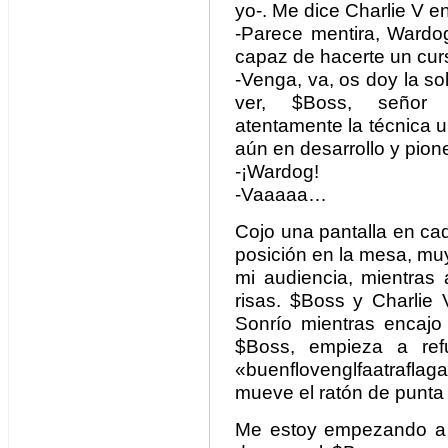
yo-. Me dice Charlie V 
-Parece mentira, Wardo
capaz de hacerte un cur
-Venga, va, os doy la so
ver, $Boss, señor i
atentamente la técnica u
aún en desarrollo y pi
-¡Wardog!
-Vaaaaa…
Cojo una pantalla en ca
posición en la mesa, mu
mi audiencia, mientras
risas. $Boss y Charlie
Sonrío mientras encajo
$Boss, empieza a ref
«buenflovenglfaatraflag
mueve el ratón de punta 
Me estoy empezando a 