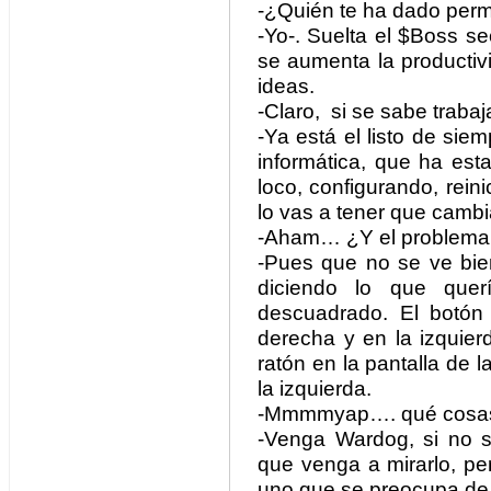
-¿Quién te ha dado perm
-Yo-. Suelta el $Boss s
se aumenta la productiv
ideas.
-Claro, si se sabe trabaja
-Ya está el listo de sie
informática, que ha est
loco, configurando, rein
lo vas a tener que cambi
-Aham… ¿Y el problema
-Pues que no se ve bien
diciendo lo que que
descuadrado. El botón 
derecha y en la izquie
ratón en la pantalla de l
la izquierda.
-Mmmmyap…. qué cosas
-Venga Wardog, si no s
que venga a mirarlo, per
uno que se preocupa de