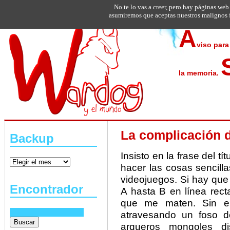
No te lo vas a creer, pero hay páginas web
asumiremos que aceptas nuestros malignos f
A
viso para
la memoria.
La complicación d
Backup
Insisto en la frase del 
hacer las cosas sencill
videojuegos. Si hay que 
Encontrador
A hasta B en línea rec
que me maten. Sin e
atravesando un foso de
arqueros mongoles d