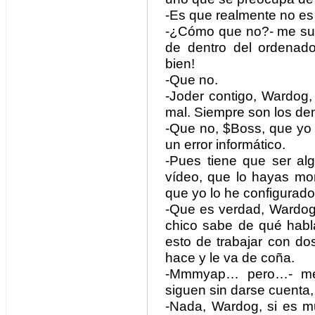
-Es que realmente no es
-¿Cómo que no?- me suel
de dentro del ordenado
bien!
-Que no.
-Joder contigo, Wardog
mal. Siempre son los de
-Que no, $Boss, que yo 
un error informático.
-Pues tiene que ser alg
vídeo, que lo hayas mon
que yo lo he configurad
-Que es verdad, Wardog,
chico sabe de qué habla
esto de trabajar con do
hace y le va de coña.
-Mmmyap… pero…- me fr
siguen sin darse cuenta, 
-Nada, Wardog, si es mu