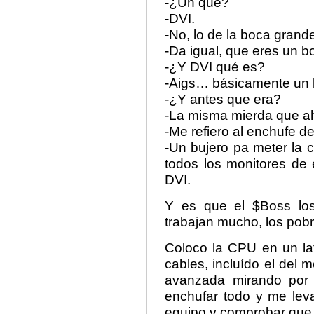
-¿Un qué?
-DVI.
-No, lo de la boca grand
-Da igual, que eres un b
-¿Y DVI qué es?
-Aigs… básicamente un bu
-¿Y antes que era?
-La misma mierda que a
-Me refiero al enchufe de
-Un bujero pa meter la cl
todos los monitores de
DVI.
Y es que el $Boss lo
trabajan mucho, los pobr
Coloco la CPU en un lat
cables, incluído el del m
avanzada mirando por
enchufar todo y me leva
equipo y comprobar que 