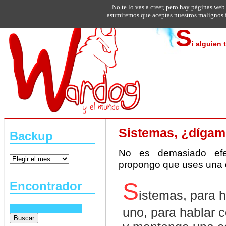
No te lo vas a creer, pero hay páginas web
asumiremos que aceptas nuestros malignos f
S
i alguien 
Sistemas, ¿díga
Backup
No es demasiado efec
propongo que uses una d
Encontrador