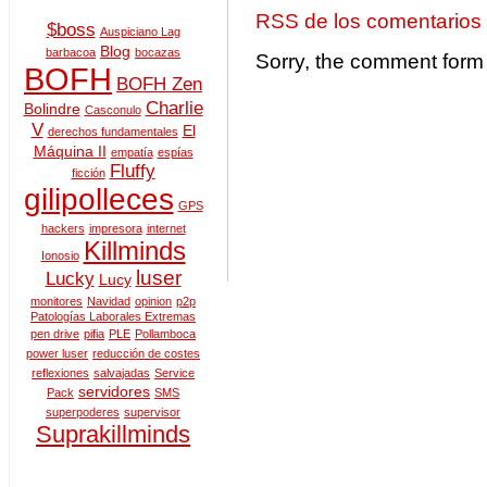
RSS de los comentarios
$boss
Auspiciano Lag
Blog
barbacoa
bocazas
Sorry, the comment form i
BOFH
BOFH Zen
Charlie
Bolindre
Casconulo
V
El
derechos fundamentales
Máquina II
empatía
espías
Fluffy
ficción
gilipolleces
GPS
hackers
impresora
internet
Killminds
Ionosio
luser
Lucky
Lucy
monitores
Navidad
opinion
p2p
Patologías Laborales Extremas
pen drive
pifia
PLE
Pollamboca
power luser
reducción de costes
reflexiones
salvajadas
Service
servidores
Pack
SMS
superpoderes
supervisor
Suprakillminds