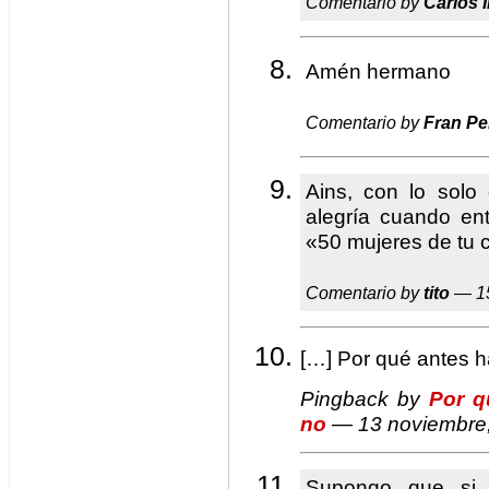
Comentario by
Carlos I
Amén hermano
Comentario by
Fran Pe
Ains, con lo sol
alegría cuando en
«50 mujeres de tu 
Comentario by
tito
— 15
[…] Por qué antes h
Pingback by
Por q
no
— 13 noviembre
Supongo que si 