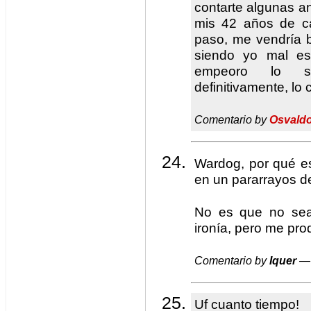
contarte algunas a
mis 42 años de ca
paso, me vendría b
siendo yo mal esc
empeoro lo su
definitivamente, lo
Comentario by
Osvaldo
Wardog, por qué es
en un pararrayos d
No es que no sea 
ironía, pero me pr
Comentario by
Iquer
— 
Uf cuanto tiempo!