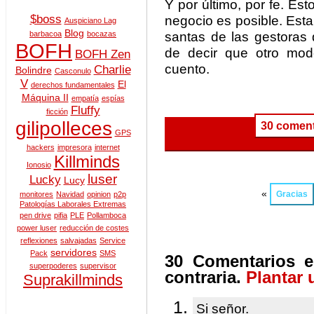
Y por último, por fe. E
$boss
negocio es posible. Est
Auspiciano Lag
Blog
santas de las gestoras 
barbacoa
bocazas
BOFH
de decir que otro mod
BOFH Zen
cuento.
Charlie
Bolindre
Casconulo
V
El
derechos fundamentales
Máquina II
empatía
espías
Fluffy
ficción
gilipolleces
30 coment
GPS
hackers
impresora
internet
Killminds
Ionosio
luser
Lucky
Lucy
«
Gracias
monitores
Navidad
opinion
p2p
Patologías Laborales Extremas
pen drive
pifia
PLE
Pollamboca
power luser
reducción de costes
reflexiones
salvajadas
Service
servidores
Pack
SMS
30 Comentarios e
superpoderes
supervisor
contraria.
Plantar 
Suprakillminds
Si señor.