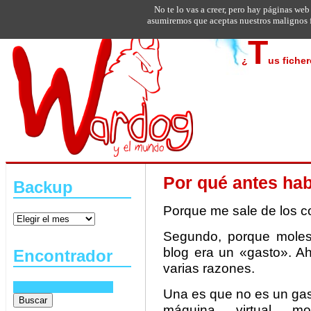
No te lo vas a creer, pero hay páginas web
asumiremos que aceptas nuestros malignos f
T
¿
us fiche
Por qué antes hab
Backup
Porque me sale de los c
Segundo, porque moles
blog era un «gasto». Ah
Encontrador
varias razones.
Una es que no es un gas
máquina virtual mo