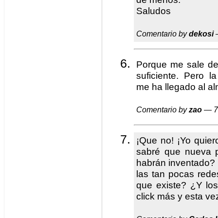
Saludos
Comentario by
dekosi
—
Porque me sale de
suficiente. Pero l
me ha llegado al al
Comentario by
zao
— 7
¡Que no! ¡Yo quier
sabré que nueva p
habrán inventado?
las tan pocas rede
que existe? ¿Y lo
click más y esta ve