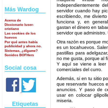
Independientemente del
Más Wardog
servidor cuando hay pic
escribiendo, me divier
Acerca de
funciona y, en genera
Diccionario luser-
gastan el dinero en taba
cristiano
servidor que administro.
Las cookies de los
huevos
Otra razón es porque mo
Por qué antes había
publicidad y ahora no.
es un tocahuevos. Salen
Sistemas, ¿dígame?
pastillas para adelgaza
Sonidos BOFHers
no me gusta, porque al fi
Y aquí se viene a leer 
Social cosa
comerciales del curro.
Además, si en tu sitio p
que reservarte huecos en
anuncios. Y paso de c
usar en colocar gilipo
miseria.
Etiquetas