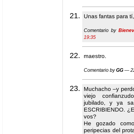
Unas fantas para tí,
Comentario by
Bienev
19:35
maestro.
Comentario by
GG
— 22
Muchacho –y perdon
viejo confianzud
jubilado, y ya
ESCRIBIENDO. ¿Eso
vos?
He gozado como 
peripecias del prot