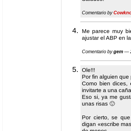
Comentario by
Cowkn
Me parece muy bi
ajustar el ABP en l
Comentario by
gem
— 2
Ole!!!
Por fin alguien que
Como bien dices, 
invitarte a una cañ
Eso si, ya me gust
unas risas 🙂
Por cierto, se qu
digan «escribe mas
de menos.