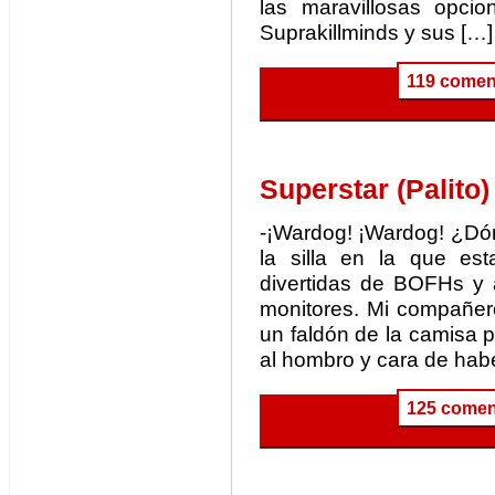
las maravillosas opci
Suprakillminds y sus […]
119 comen
Superstar (Palito)
-¡Wardog! ¡Wardog! ¿Dó
la silla en la que es
divertidas de BOFHs y
monitores. Mi compañero
un faldón de la camisa po
al hombro y cara de habe
125 comen