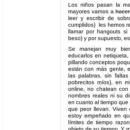
Los niños pasan la ma
mayores vamos a
hacer 
leer y escribir de sobr
cumplidos) les hemos r
llamar por hangouts si
beso) y por supuesto, es
Se manejan muy bien
educarlos en netiqueta,
pillando conceptos poqui
están con más gente, e
las palabras, sin falta
pobrecitos míos), en m
online, no chatean con
nombres reales ni su di
en cuanto al tiempo que 
que peor llevan. Viven 
estoy empeñado en que
límites de tiempo razon
objeto de su tiempo. Y 