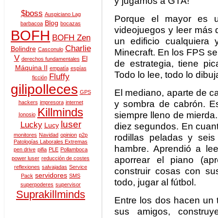
y jugamos a GTA!
$boss
Auspiciano Lag
Porque el mayor es un
Blog
barbacoa
bocazas
videojuegos y leer más 
BOFH
BOFH Zen
un edificio cualquier
Charlie
Bolindre
Casconulo
Minecraft. En los FPS s
V
El
derechos fundamentales
de estrategia, tiene pi
Máquina II
empatía
espías
Todo lo lee, todo lo dibuj
Fluffy
ficción
gilipolleces
El mediano, aparte de c
GPS
y sombra de cabrón. Es 
hackers
impresora
internet
Killminds
siempre lleno de mierda
Ionosio
luser
Lucky
diez segundos. En cuanto 
Lucy
monitores
Navidad
opinion
p2p
rodillas peladas y seis
Patologías Laborales Extremas
hambre. Aprendió a lee
pen drive
pifia
PLE
Pollamboca
aporrear el piano (ap
power luser
reducción de costes
reflexiones
salvajadas
Service
construir cosas con s
servidores
Pack
SMS
todo, jugar al fútbol.
superpoderes
supervisor
Suprakillminds
Entre los dos hacen un 
sus amigos, construy