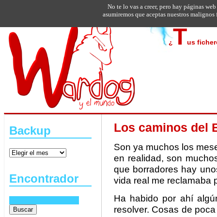
No te lo vas a creer, pero hay páginas web
asumiremos que aceptas nuestros malignos f
T
¿
us fiche
Los caminos del B
Backup
Son ya muchos los meses
en realidad, son muchos
que borradores hay unos
Encontrador
vida real me reclamaba p
Ha habido por ahí algú
resolver. Cosas de poca