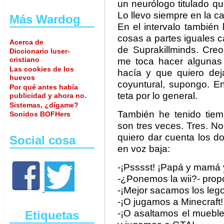
un neurólogo titulado q
Lo llevo siempre en la c
Más Wardog
En el intervalo también
cosas a partes iguales c
Acerca de
de Suprakillminds. Cre
Diccionario luser-
cristiano
me toca hacer algunas
Las cookies de los
hacía y que quiero dej
huevos
coyuntural, supongo. E
Por qué antes había
teta por lo general.
publicidad y ahora no.
Sistemas, ¿dígame?
También he tenido tiem
Sonidos BOFHers
son tres veces. Tres. 
quiero dar cuenta los d
Social cosa
en voz baja:
-¡Psssst! ¡Papá y mamá y
-¿Ponemos la wii?- prop
-¡Mejor sacamos los leg
-¡O jugamos a Minecraft!
-¡O asaltamos el mueble
Etiquetas