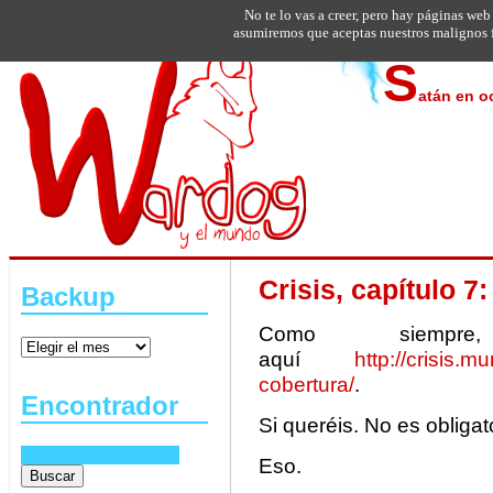
No te lo vas a creer, pero hay páginas web
asumiremos que aceptas nuestros malignos f
S
atán en o
Crisis, capítulo 7
Backup
Como siempr
aquí
http://crisis.
cobertura/
.
Encontrador
Si queréis. No es obligato
Eso.