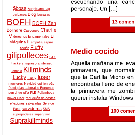
escuchando una canc
personaje. Un […]
$boss
Auspiciano Lag
Blog
barbacoa
bocazas
BOFH
13 coment
BOFH Zen
Charlie
Bolindre
Casconulo
V
El
derechos fundamentales
Máquina II
empatía
espías
Fluffy
ficción
Medio cocido
gilipolleces
GPS
Aquella mañana me levan
hackers
impresora
internet
Killminds
primavera, que normal
Ionosio
que la Cartilla Micho e
luser
Lucky
Lucy
encontraba lleno de ene
monitores
Navidad
opinion
p2p
Patologías Laborales Extremas
la primavera me zombi
pen drive
pifia
PLE
Pollamboca
querer instalar Windows 
power luser
reducción de costes
reflexiones
salvajadas
Service
servidores
Pack
SMS
100 comen
superpoderes
supervisor
Suprakillminds