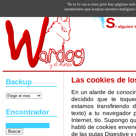
No te lo vas a creer, pero hay páginas web
asumiremos que aceptas nuestros malignos f
S
i alguien 
Las cookies de l
Backup
En un alarde de conocim
decidido que te toque
estamos transfiriendo d
Encontrador
texto) a tu navegador p
Internet, tío. Supongo 
habló de cookies enven
de las putas Digestive y e