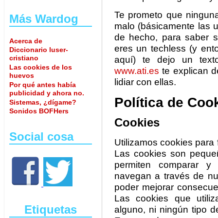
Te prometo que ninguna
Más Wardog
malo (básicamente las u
de hecho, para saber si
Acerca de
eres un techless (y en
Diccionario luser-
cristiano
aquí) te dejo un tex
Las cookies de los
www.ati.es
te explican 
huevos
lidiar con ellas.
Por qué antes había
publicidad y ahora no.
Política de Coo
Sistemas, ¿dígame?
Sonidos BOFHers
Cookies
Social cosa
Utilizamos cookies para f
Las cookies son pequeñ
permiten comparar y 
navegan a través de nu
poder mejorar consecue
Las cookies que utili
Etiquetas
alguno, ni ningún tipo d