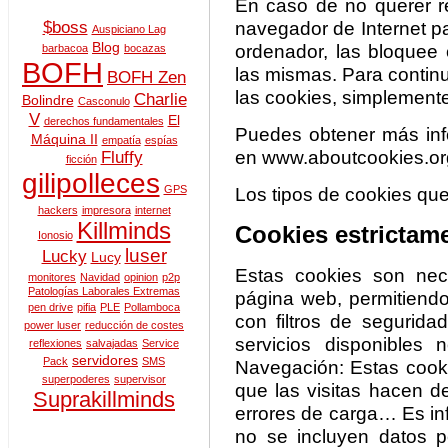
En caso de no querer re
navegador de Internet pa
$boss
Auspiciano Lag
Blog
ordenador, las bloquee 
barbacoa
bocazas
BOFH
las mismas. Para continu
BOFH Zen
las cookies, simplement
Charlie
Bolindre
Casconulo
V
El
derechos fundamentales
Puedes obtener más inf
Máquina II
empatía
espías
en www.aboutcookies.or
Fluffy
ficción
gilipolleces
GPS
Los tipos de cookies que
hackers
impresora
internet
Killminds
Cookies estrictam
Ionosio
luser
Lucky
Lucy
Estas cookies son nec
monitores
Navidad
opinion
p2p
Patologías Laborales Extremas
página web, permitiend
pen drive
pifia
PLE
Pollamboca
con filtros de segurida
power luser
reducción de costes
servicios disponibles 
reflexiones
salvajadas
Service
servidores
Pack
SMS
Navegación: Estas cooki
superpoderes
supervisor
que las visitas hacen d
Suprakillminds
errores de carga… Es in
no se incluyen datos p