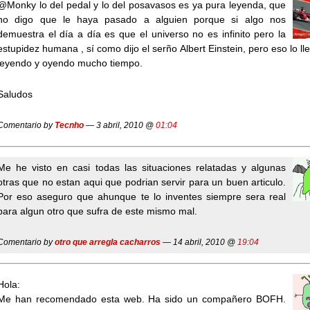
@Monky lo del pedal y lo del posavasos es ya pura leyenda, que
no digo que le haya pasado a alguien porque si algo nos
demuestra el día a día es que el universo no es infinito pero la
estupidez humana , sí como dijo el serño Albert Einstein, pero eso lo ll
leyendo y oyendo mucho tiempo.
Saludos
Comentario by
Tecnho
— 3 abril, 2010 @
01:04
Me he visto en casi todas las situaciones relatadas y algunas
otras que no estan aqui que podrian servir para un buen articulo.
Por eso aseguro que ahunque te lo inventes siempre sera real
para algun otro que sufra de este mismo mal.
Comentario by
otro que arregla cacharros
— 14 abril, 2010 @
19:04
Hola:
Me han recomendado esta web. Ha sido un compañero BOFH.