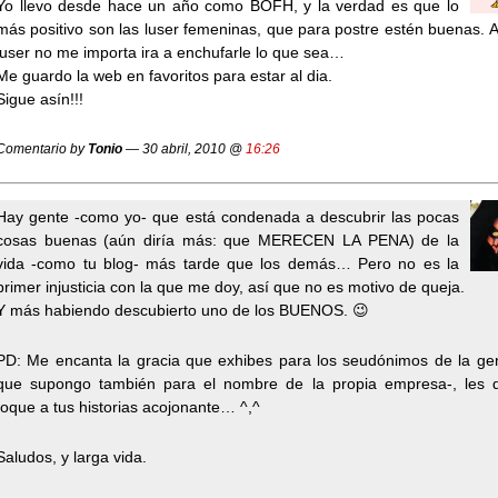
Yo llevo desde hace un año como BOFH, y la verdad es que lo
más positivo son las luser femeninas, que para postre estén buenas. 
luser no me importa ira a enchufarle lo que sea…
Me guardo la web en favoritos para estar al dia.
Sigue asín!!!
Comentario by
Tonio
— 30 abril, 2010 @
16:26
Hay gente -como yo- que está condenada a descubrir las pocas
cosas buenas (aún diría más: que MERECEN LA PENA) de la
vida -como tu blog- más tarde que los demás… Pero no es la
primer injusticia con la que me doy, así que no es motivo de queja.
Y más habiendo descubierto uno de los BUENOS. 😉
PD: Me encanta la gracia que exhibes para los seudónimos de la gen
que supongo también para el nombre de la propia empresa-, les 
toque a tus historias acojonante… ^,^
Saludos, y larga vida.