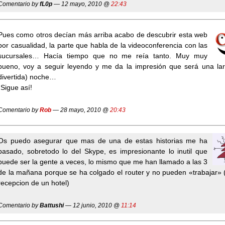
Comentario by
fL0p
— 12 mayo, 2010 @
22:43
Pues como otros decían más arriba acabo de descubrir esta web
por casualidad, la parte que habla de la videoconferencia con las
sucursales… Hacía tiempo que no me reía tanto. Muy muy
bueno, voy a seguir leyendo y me da la impresión que será una lar
divertida) noche…
¡Sigue así!
Comentario by
Rob
— 28 mayo, 2010 @
20:43
Os puedo asegurar que mas de una de estas historias me ha
pasado, sobretodo lo del Skype, es impresionante lo inutil que
puede ser la gente a veces, lo mismo que me han llamado a las 3
de la mañana porque se ha colgado el router y no pueden «trabajar» 
recepcion de un hotel)
Comentario by
Battushi
— 12 junio, 2010 @
11:14