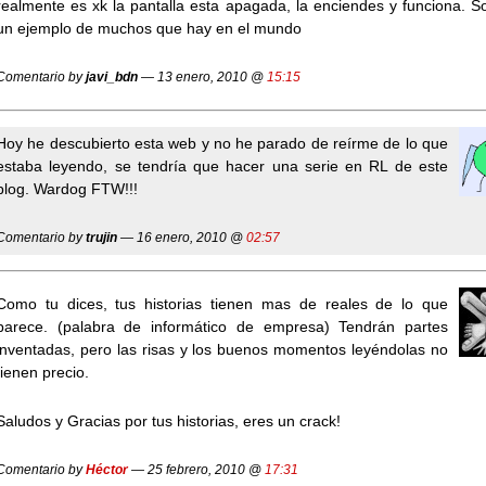
realmente es xk la pantalla esta apagada, la enciendes y funciona. S
un ejemplo de muchos que hay en el mundo
Comentario by
javi_bdn
— 13 enero, 2010 @
15:15
Hoy he descubierto esta web y no he parado de reírme de lo que
estaba leyendo, se tendría que hacer una serie en RL de este
blog. Wardog FTW!!!
Comentario by
trujin
— 16 enero, 2010 @
02:57
Como tu dices, tus historias tienen mas de reales de lo que
parece. (palabra de informático de empresa) Tendrán partes
inventadas, pero las risas y los buenos momentos leyéndolas no
tienen precio.
Saludos y Gracias por tus historias, eres un crack!
Comentario by
Héctor
— 25 febrero, 2010 @
17:31