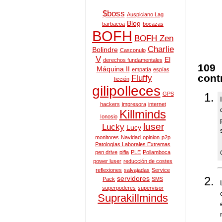
$boss
Auspiciano Lag
Blog
barbacoa
bocazas
BOFH
BOFH Zen
Charlie
Bolindre
Casconulo
V
El
derechos fundamentales
109
Máquina II
empatía
espías
cont
Fluffy
ficción
gilipolleces
GPS
hackers
impresora
internet
Killminds
Ionosio
luser
Lucky
Lucy
monitores
Navidad
opinion
p2p
Patologías Laborales Extremas
pen drive
pifia
PLE
Pollamboca
power luser
reducción de costes
reflexiones
salvajadas
Service
servidores
Pack
SMS
superpoderes
supervisor
Suprakillminds