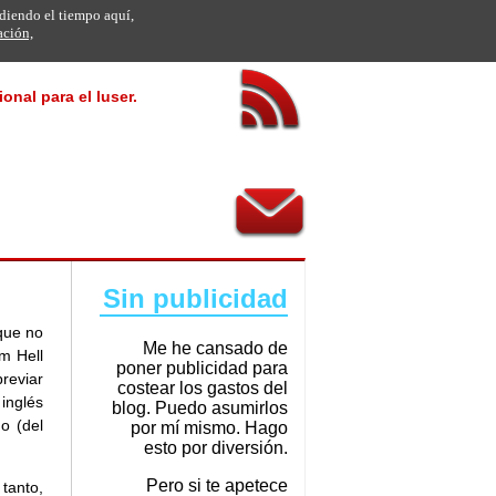
rdiendo el tiempo aquí,
ación,
onal para el luser.
Sin publicidad
rque no
Me he cansado de
m Hell
poner publicidad para
reviar
costear los gastos del
inglés
blog. Puedo asumirlos
o (del
por mí mismo. Hago
esto por diversión.
Pero si te apetece
 tanto,