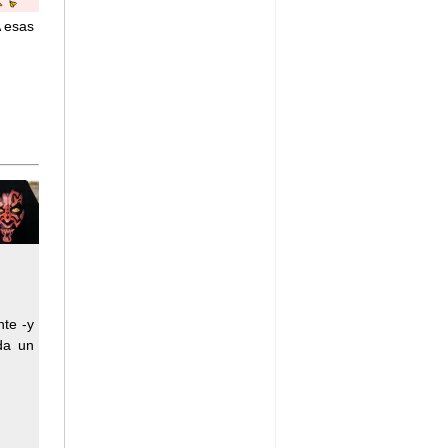
A esas
te -y
da un