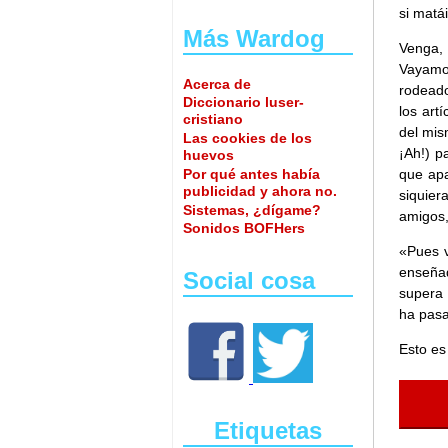
si matá
Más Wardog
Venga,
Vayamo
Acerca de
rodeado
Diccionario luser-
los art
cristiano
del mi
Las cookies de los
¡Ah!) p
huevos
Por qué antes había
que apa
publicidad y ahora no.
siquier
Sistemas, ¿dígame?
amigos,
Sonidos BOFHers
«Pues v
enseña
Social cosa
supera 
ha pasa
Esto es
Etiquetas