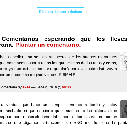
»
Diccionario luser-cristiano
 Comentarios esperando que les lleve
raria.
Plantar un comentario.
Iba a escribir una sensiblería acerca de los buenos momentos
que nos haces pasar a todos los que vivimos de los unos y ceros,
pero ya que éste comentario quedará para la posteridad, voy a
ser un poco más original y decir ¡PRIMER!
Comentario by
akae
— 8 enero, 2010 @
00:08
La verdad que hace un tiempo comence a leerlo y estoy
enganchado, si que es cierto quer muchas de las historias que
explica son reales,xk lamentablemente, los lusers, no saben
mucho que digamos, situaciones de «NO me funciona la panta