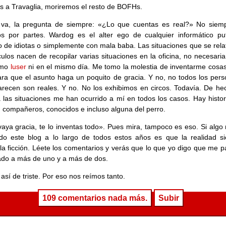
is a Travaglia, moriremos el resto de BOFHs.
 va, la pregunta de siempre: «¿Lo que cuentas es real?» No siemp
s por partes. Wardog es el alter ego de cualquier informático pu
 de idiotas o simplemente con mala baba. Las situaciones que se rela
ículos nacen de recopilar varias situaciones en la oficina, no necesar
smo
luser
ni en el mismo día. Me tomo la molestia de inventarme cosas
ara que el asunto haga un poquito de gracia. Y no, no todos los pers
recen son reales. Y no. No los exhibimos en circos. Todavía. De hec
a las situaciones me han ocurrido a mí en todos los casos. Hay histor
 compañeros, conocidos e incluso alguna del perro.
aya gracia, te lo inventas todo». Pues mira, tampoco es eso. Si algo
do este blog a lo largo de todos estos años es que la realidad s
la ficción. Léete los comentarios y verás que lo que yo digo que me p
do a más de uno y a más de dos.
 así de triste. Por eso nos reímos tanto.
109 comentarios nada más.
Subir