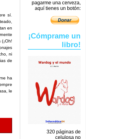
pagarme una cerveza,
aquí tienes un botón:
re sí.
teado,
tan en
¡Cómprame un
iamente
 (¡Oh!
libro!
onajes
ho, ni
ias de
 me ha
iempre
asa, le
320 páginas de
celulosa no