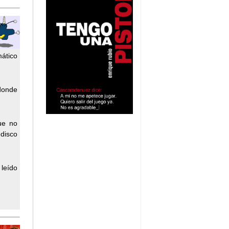
mático
 donde
ue no
 disco
 leído