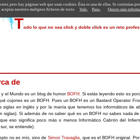
 creer, pero hay páginas web que usan cookies. Ésta es una de ellas. Si continúas pe
aceptas nuestros malignos ficheros de texto.
Vale.
Paso.
Quiero más inform
T
odo lo que no sea click y doble click es un reto profesi
rca de
 y el Mundo es un blog de humor
BOFH
. Si estás leyendo esto es po
qué cojones es un BOFH. Pues un BOFH es un Bastard Operator Fro
s siglas en inglés y por la manía que tenemos los informáticos de ab
n siglas). Si además de no saber qué es un BOFH no sabes nada de 
 que eso significa poco más o menos Informático Cabrón del Infiern
 sur, se entiende).
epto no es mío, sino de
Simon Travaglia
, que es el BOFH original. Por