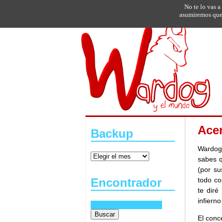
No te lo vas a
asumiremos que 
Ace
Backup
Wardog
sabes 
(por su
todo co
Encontrador
te diré
infierno
El conc