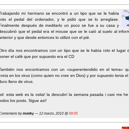
Trabajando mi hermano se encontró a un tipo que se le había
roto el pedal del ordenador, y le pidió que se lo arreglase.
Finalmente después de meditarlo un poco se fue a su casa y
descubrió que el pedal era el mouse que se le caió al suelo al infor
anterior y que desde entonces lo utilizó con el pié.
Otro día nos encontramos con un tipo que se le había roto el lugar
poner el café que por supuesto era el CD
También nos encontramos con un «superentendido en el tema» q
creía en los virus (como quien no cree en Dios) y por supuesto tenia el
duro lleno de virus.
pd: esta web es la ostia! la descubrí la semana pasada i casi me he
todos los posts. Sigue así!
Comentario by
monky
— 12 marzo, 2010 @
09:05