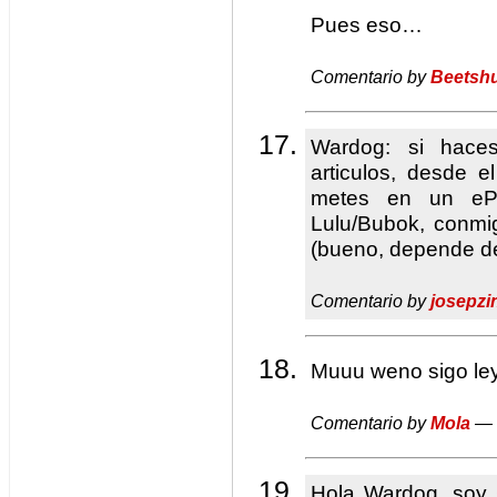
Pues eso…
Comentario by
Beetsh
Wardog: si haces
articulos, desde el
metes en un eP
Lulu/Bubok, conmi
(bueno, depende de
Comentario by
josepzi
Muuu weno sigo leye
Comentario by
Mola
— 
Hola Wardog, soy 