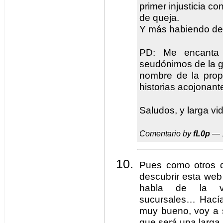
primer injusticia c
de queja.
Y más habiendo de
PD: Me encanta 
seudónimos de la g
nombre de la prop
historias acojonant
Saludos, y larga vi
Comentario by
fL0p
— 
Pues como otros 
descubrir esta web
habla de la vi
sucursales… Hacía
muy bueno, voy a 
que será una larga