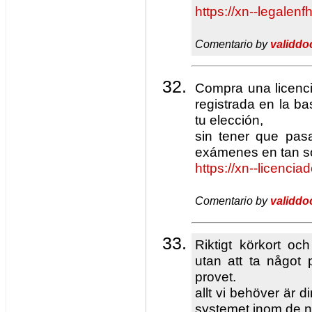
https://xn--legalen
Comentario by
validdo
Compra una licenci
registrada en la b
tu elección,
sin tener que pasa
exámenes en tan s
https://xn--licenci
Comentario by
validdo
Riktigt körkort oc
utan att ta något 
provet.
allt vi behöver är d
systemet inom de n