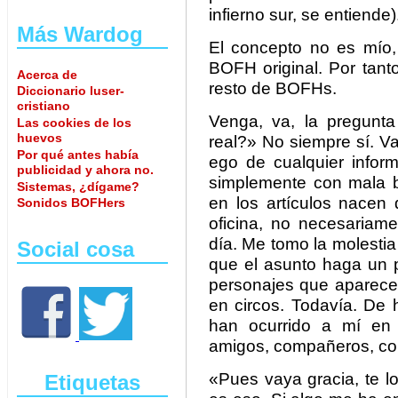
infierno sur, se entiende)
Más Wardog
El concepto no es mío
BOFH original. Por tanto
Acerca de
resto de BOFHs.
Diccionario luser-
cristiano
Venga, va, la pregunt
Las cookies de los
huevos
real?» No siempre sí. V
Por qué antes había
ego de cualquier inform
publicidad y ahora no.
simplemente con mala b
Sistemas, ¿dígame?
en los artículos nacen 
Sonidos BOFHers
oficina, no necesaria
día. Me tomo la molestia
Social cosa
que el asunto haga un p
personajes que aparecen
en circos. Todavía. De 
han ocurrido a mí en 
amigos, compañeros, con
«Pues vaya gracia, te l
Etiquetas