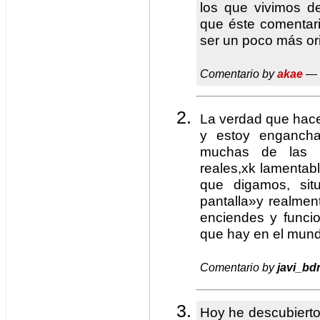
los que vivimos d
que éste comentari
ser un poco más or
Comentario by
akae
— 
La verdad que hace
y estoy engancha
muchas de las h
reales,xk lamentab
que digamos, si
pantalla»y realment
enciendes y funci
que hay en el mun
Comentario by
javi_bd
Hoy he descubierto