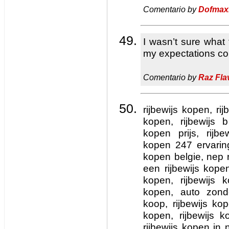
Comentario by
Dofma
I wasn’t sure what
my expectations co
Comentario by
Raz Fla
rijbewijs kopen, rij
kopen, rijbewijs b
kopen prijs, rijbe
kopen 247 ervaringe
kopen belgie, nep r
een rijbewijs kopen
kopen, rijbewijs 
kopen, auto zonde
koop, rijbewijs ko
kopen, rijbewijs k
rijbewijs kopen in n