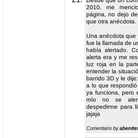
Desde que un compa
2010, me mencio
página, no dejo d
que otra anécdota. 
Una anécdota que 
fue la llamada de 
había alertado. C
alerta era y me re
luz roja en la par
entender la situac
barrido 3D y le dij
a lo que respondi
ya funciona, pero
mío no se aler
despedirme para li
jajaja
Comentario by
abenites