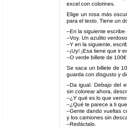
excel con colorines.
Elige un rosa más oscur
para el texto. Tiene un d
–En la siguiente escribe
–Voy. Un azulito verdoso
–Y en la siguiente, escri
–¡Uy! ¡Esa tiene que ir 
–O verde billete de 100€
Se saca un billete de 100
guarda con disgusto y d
–Da igual. Debajo del 
sin colorear ahora, desc
–¿Y qué es lo que vemo
–¿Qué te parece a ti q
–Gente dando vueltas co
y los camiones sin desca
–Redáctalo.