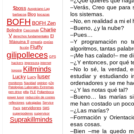
–¿Qué quieres que haga
–Verás, Creo que para 
$boss
Auspiciano Lag
los sistemas.
Blog
barbacoa
bocazas
BOFH
–No, en realidad a mi e
BOFH Zen
–Bueno, ¿y la nube?
Charlie
Bolindre
Casconulo
–Pues…
V
El
derechos fundamentales
–Y programación no t
Máquina II
empatía
espías
Fluffy
algoritmos, tantas palab
ficción
gilipolleces
–¡Me has calado!– me di
GPS
–¿Y entonces, por qué te
hackers
impresora
internet
Killminds
–No lo sé, la verdad, 
Ionosio
estudiar y estudiando i
luser
Lucky
Lucy
ordenadores y se me hac
monitores
Navidad
opinion
p2p
Patologías Laborales Extremas
–¿Y las notas qué tal?
pen drive
pifia
PLE
Pollamboca
–Bueno… las marías si
power luser
reducción de costes
me han costado un poco,
reflexiones
salvajadas
Service
servidores
Pack
SMS
–¿Las marías?
superpoderes
supervisor
–Formación y Orientació
Suprakillminds
esas cosas.
–Bien –me la quedo mir