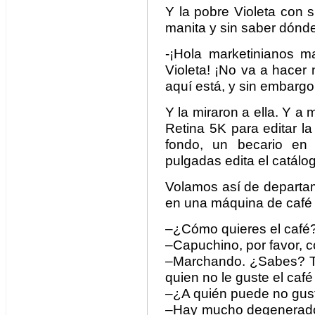
Y la pobre Violeta con su
manita y sin saber dónd
-¡Hola marketinianos m
Violeta! ¡No va a hacer
aquí está, y sin embargo
Y la miraron a ella. Y a 
Retina 5K para editar la
fondo, un becario en
pulgadas edita el catálo
Volamos así de departa
en una máquina de café 
–¿Cómo quieres el café
–Capuchino, por favor, c
–Marchando. ¿Sabes? Te
quien no le guste el café
–¿A quién puede no gusta
–Hay mucho degenerado