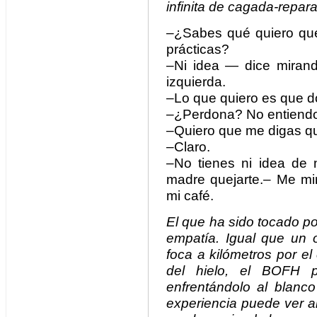
infinita de cagada-repar
–¿Sabes qué quiero que
prácticas?
–Ni idea — dice mirand
izquierda.
–Lo que quiero es que d
–¿Perdona? No entiend
–Quiero que me digas qu
–Claro.
–No tienes ni idea de 
madre quejarte.– Me mir
mi café.
El que ha sido tocado p
empatía. Igual que un 
foca a kilómetros por el
del hielo, el BOFH p
enfrentándolo al blan
experiencia puede ver a