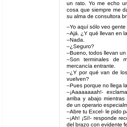
un rato. Yo me echo u
cosa que siempre me da
su alma de consultora bri
–Yo aquí sólo veo gente
–Ajá. ¿Y qué llevan en 
–Nada.
–¿Seguro?
–Bueno, todos llevan un 
–Son terminales de ma
mercancía entrante.
–¿Y por qué van de los
vuelven?
–Pues porque no llega la
–¡Aaaaaaaah!- exclam
arriba y abajo mientras
de un operario especial
–Abre tu Excel- le pido p
–¡Ah! ¡Sí!- responde re
del brazo con evidente fe