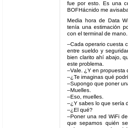
fue por esto. Es una c
BOFHácnido me avisaba
Media hora de Data Wi
tenía una estimación po
con el terminal de mano.
–Cada operario cuesta c
entre sueldo y segurida
bien clarito ahí abajo, 
este problema.
–Vale. ¿Y en propuesta
–¿Te imaginas qué podrí
–Supongo que poner una
–Muelles.
–Eso, muelles.
–¿Y sabes lo que sería 
–¿El qué?
–Poner una red WiFi de 
que sepamos quién se 