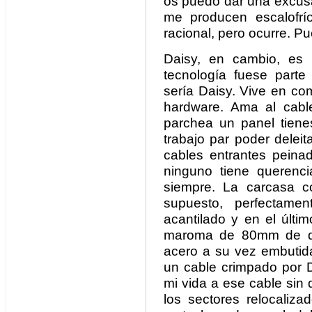
os puedo dar una excusa
me producen escalofrí
racional, pero ocurre. P
Daisy, en cambio, es 
tecnología fuese parte
sería Daisy. Vive en co
hardware. Ama al cab
parchea un panel tienes
trabajo par poder delei
cables entrantes peina
ninguno tiene querenc
siempre. La carcasa co
supuesto, perfectame
acantilado y en el últ
maroma de 80mm de di
acero a su vez embutid
un cable crimpado por D
mi vida a ese cable sin 
los sectores relocaliza