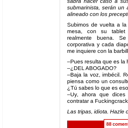
sabrá hacer caso a sus 
submarinista, serán un 
alineado con los precep
Subimos de vuelta a la 
mesa, con su tablet 
realmente buena. Se
corporativa y cada diapo
me inquiere con la barbil
–Pues resulta que es la h
–¿DEL ABOGADO?
–Baja la voz, imbécil. 
piensa como un consulto
¿Tú sabes lo que es eso
–Uy, ahora que dices 
contratar a Fuckingcrack
Las tripas, idiota. Hazle 
88 coment