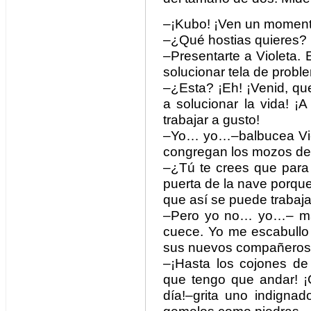
–¡Kubo! ¡Ven un momento
–¿Qué hostias quieres?
–Presentarte a Violeta.
solucionar tela de probl
–¿Esta? ¡Eh! ¡Venid, qu
a solucionar la vida! 
trabajar a gusto!
–Yo… yo…–balbucea Viol
congregan los mozos de
–¿Tú te crees que para 
puerta de la nave porqu
que así se puede trabaj
–Pero yo no… yo…– más
cuece. Yo me escabullo
sus nuevos compañeros
–¡Hasta los cojones de
que tengo que andar! ¡
día!–grita uno indigna