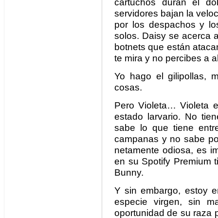
cartuchos duran el do
servidores bajan la velo
por los despachos y l
solos. Daisy se acerca 
botnets que están atacan
te mira y no percibes a 
Yo hago el gilipollas,
cosas.
Pero Violeta… Violeta 
estado larvario. No tie
sabe lo que tiene ent
campanas y no sabe por
netamente odiosa, es im
en su Spotify Premium t
Bunny.
Y sin embargo, estoy e
especie virgen, sin man
oportunidad de su raza 