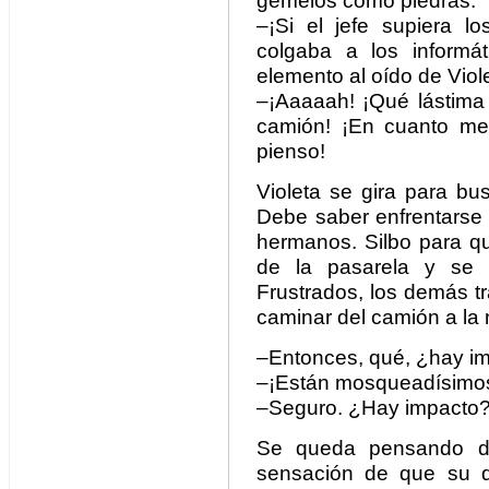
gemelos como piedras.
–¡Si el jefe supiera l
colgaba a los informá
elemento al oído de Viol
–¡Aaaaah! ¡Qué lástima
camión! ¡En cuanto me
pienso!
Violeta se gira para b
Debe saber enfrentarse 
hermanos. Silbo para qu
de la pasarela y se v
Frustrados, los demás t
caminar del camión a la 
–Entonces, qué, ¿hay i
–¡Están mosqueadísimos,
–Seguro. ¿Hay impacto
Se queda pensando d
sensación de que su d