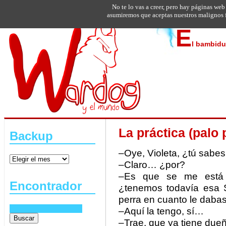
No te lo vas a creer, pero hay páginas web
asumiremos que aceptas nuestros malignos f
E
l bambidu
La práctica (palo 
Backup
–Oye, Violeta, ¿tú sabes
–Claro… ¿por?
–Es que se me está 
Encontrador
¿tenemos todavía esa 
perra en cuanto le dabas 
–Aquí la tengo, sí…
–Trae, que ya tiene due