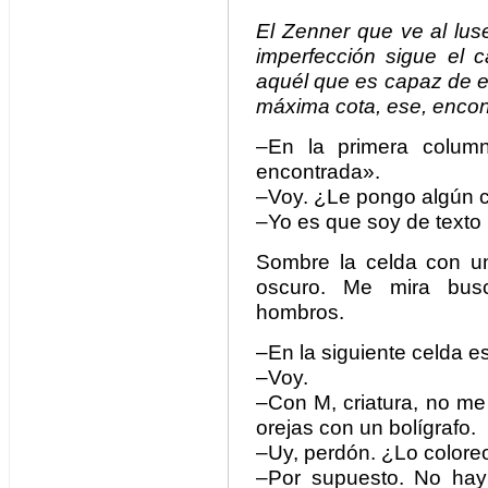
El Zenner que ve al lus
imperfección sigue el 
aquél que es capaz de el
máxima cota, ese, encont
–En la primera columna
encontrada».
–Voy. ¿Le pongo algún c
–Yo es que soy de texto p
Sombre la celda con un 
oscuro. Me mira bus
hombros.
–En la siguiente celda e
–Voy.
–Con M, criatura, no me 
orejas con un bolígrafo.
–Uy, perdón. ¿Lo colore
–Por supuesto. No ha