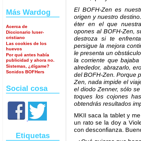
El BOFH-Zen es nuestr
Más Wardog
origen y nuestro destino
éter en el que nuestra
Acerca de
opones al BOFH-Zen, su 
Diccionario luser-
cristiano
destroza si te enfren
Las cookies de los
persigue la mejora cont
huevos
le presenta un obstácul
Por qué antes había
la corriente que bajaba
publicidad y ahora no.
Sistemas, ¿dígame?
alrededor, abrazarlo, ero
Sonidos BOFHers
del BOFH-Zen. Porque pa
Zen, nada impide el viaj
Social cosa
el diodo Zenner, sólo se
toques los cojones has
obtendrás resultados im
MKII saca la tablet y me
un rato se la doy a Vio
con desconfianza. Buen
Etiquetas