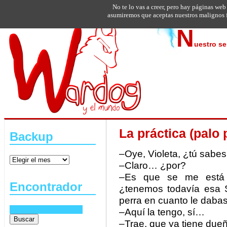
No te lo vas a creer, pero hay páginas web
asumiremos que aceptas nuestros malignos f
N
uestro se
La práctica (palo 
Backup
–Oye, Violeta, ¿tú sabes
–Claro… ¿por?
–Es que se me está 
Encontrador
¿tenemos todavía esa 
perra en cuanto le dabas 
–Aquí la tengo, sí…
–Trae, que ya tiene due