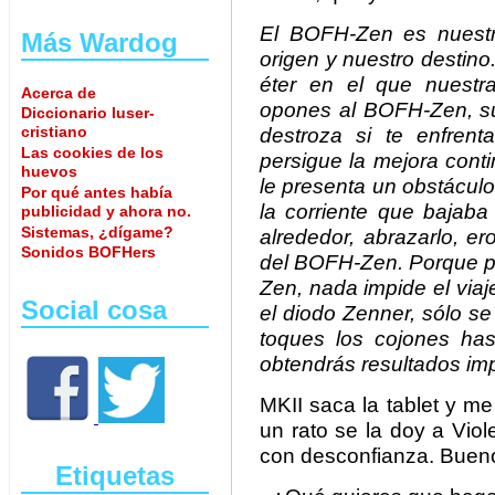
El BOFH-Zen es nuestr
Más Wardog
origen y nuestro destino
éter en el que nuestra
Acerca de
opones al BOFH-Zen, su 
Diccionario luser-
cristiano
destroza si te enfren
Las cookies de los
persigue la mejora cont
huevos
le presenta un obstácul
Por qué antes había
la corriente que bajaba
publicidad y ahora no.
Sistemas, ¿dígame?
alrededor, abrazarlo, ero
Sonidos BOFHers
del BOFH-Zen. Porque pa
Zen, nada impide el viaj
Social cosa
el diodo Zenner, sólo se
toques los cojones has
obtendrás resultados im
MKII saca la tablet y me
un rato se la doy a Vio
con desconfianza. Buen
Etiquetas