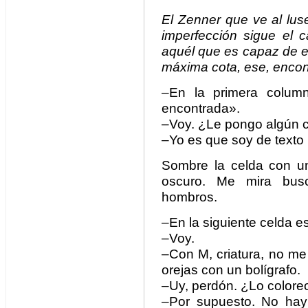
El Zenner que ve al lus
imperfección sigue el 
aquél que es capaz de el
máxima cota, ese, encont
–En la primera columna
encontrada».
–Voy. ¿Le pongo algún c
–Yo es que soy de texto p
Sombre la celda con un 
oscuro. Me mira bus
hombros.
–En la siguiente celda e
–Voy.
–Con M, criatura, no me 
orejas con un bolígrafo.
–Uy, perdón. ¿Lo colore
–Por supuesto. No ha