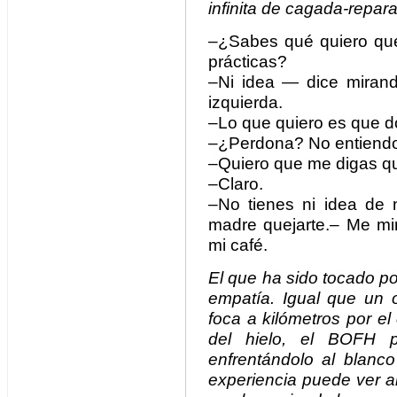
infinita de cagada-repar
–¿Sabes qué quiero que
prácticas?
–Ni idea — dice mirand
izquierda.
–Lo que quiero es que d
–¿Perdona? No entiend
–Quiero que me digas qu
–Claro.
–No tienes ni idea de 
madre quejarte.– Me mir
mi café.
El que ha sido tocado p
empatía. Igual que un 
foca a kilómetros por el
del hielo, el BOFH p
enfrentándolo al blan
experiencia puede ver a