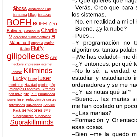
–¿Qué quieres que haga
–Verás, Creo que para 
$boss
Auspiciano Lag
los sistemas.
Blog
barbacoa
bocazas
BOFH
–No, en realidad a mi e
BOFH Zen
–Bueno, ¿y la nube?
Charlie
Bolindre
Casconulo
–Pues…
V
El
derechos fundamentales
–Y programación no t
Máquina II
empatía
espías
Fluffy
algoritmos, tantas palab
ficción
gilipolleces
–¡Me has calado!– me di
GPS
–¿Y entonces, por qué te
hackers
impresora
internet
Killminds
–No lo sé, la verdad, 
Ionosio
estudiar y estudiando i
luser
Lucky
Lucy
ordenadores y se me hac
monitores
Navidad
opinion
p2p
Patologías Laborales Extremas
–¿Y las notas qué tal?
pen drive
pifia
PLE
Pollamboca
–Bueno… las marías si
power luser
reducción de costes
me han costado un poco,
reflexiones
salvajadas
Service
servidores
Pack
SMS
–¿Las marías?
superpoderes
supervisor
–Formación y Orientació
Suprakillminds
esas cosas.
–Bien –me la quedo mir