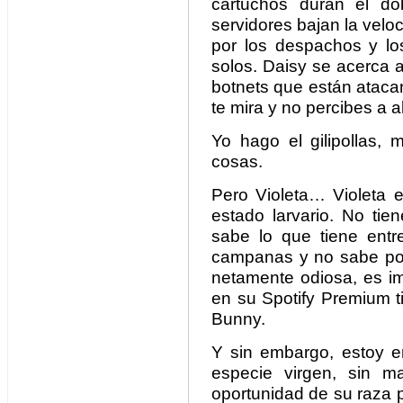
cartuchos duran el do
servidores bajan la velo
por los despachos y l
solos. Daisy se acerca 
botnets que están atacan
te mira y no percibes a 
Yo hago el gilipollas,
cosas.
Pero Violeta… Violeta 
estado larvario. No tie
sabe lo que tiene ent
campanas y no sabe por
netamente odiosa, es im
en su Spotify Premium t
Bunny.
Y sin embargo, estoy e
especie virgen, sin man
oportunidad de su raza 