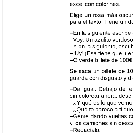
excel con colorines.
Elige un rosa más oscur
para el texto. Tiene un d
–En la siguiente escribe
–Voy. Un azulito verdoso
–Y en la siguiente, escri
–¡Uy! ¡Esa tiene que ir 
–O verde billete de 100€
Se saca un billete de 100
guarda con disgusto y d
–Da igual. Debajo del 
sin colorear ahora, desc
–¿Y qué es lo que vemo
–¿Qué te parece a ti q
–Gente dando vueltas co
y los camiones sin desca
–Redáctalo.