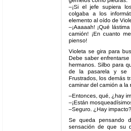
gemelos como piedras.
–¡Si el jefe supiera l
colgaba a los informá
elemento al oído de Viol
–¡Aaaaah! ¡Qué lástima
camión! ¡En cuanto me
pienso!
Violeta se gira para b
Debe saber enfrentarse 
hermanos. Silbo para qu
de la pasarela y se v
Frustrados, los demás t
caminar del camión a la 
–Entonces, qué, ¿hay i
–¡Están mosqueadísimos,
–Seguro. ¿Hay impacto
Se queda pensando d
sensación de que su d