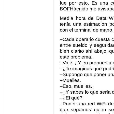
fue por esto. Es una c
BOFHácnido me avisaba
Media hora de Data Wi
tenía una estimación po
con el terminal de mano.
–Cada operario cuesta c
entre sueldo y segurida
bien clarito ahí abajo, 
este problema.
–Vale. ¿Y en propuesta
–¿Te imaginas qué podrí
–Supongo que poner una
–Muelles.
–Eso, muelles.
–¿Y sabes lo que sería 
–¿El qué?
–Poner una red WiFi de 
que sepamos quién se 