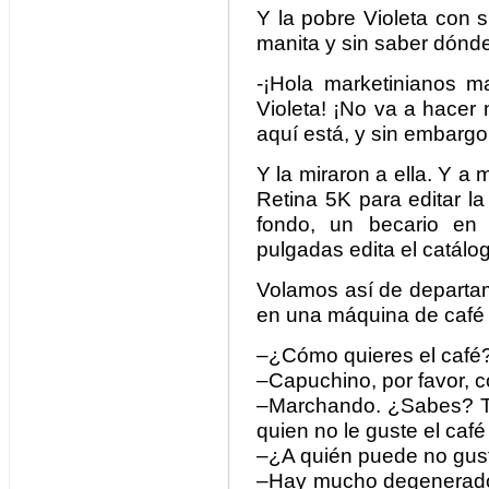
Y la pobre Violeta con su
manita y sin saber dónd
-¡Hola marketinianos m
Violeta! ¡No va a hacer
aquí está, y sin embargo
Y la miraron a ella. Y a 
Retina 5K para editar la
fondo, un becario en
pulgadas edita el catálo
Volamos así de departa
en una máquina de café 
–¿Cómo quieres el café
–Capuchino, por favor, c
–Marchando. ¿Sabes? Te
quien no le guste el café
–¿A quién puede no gusta
–Hay mucho degenerado