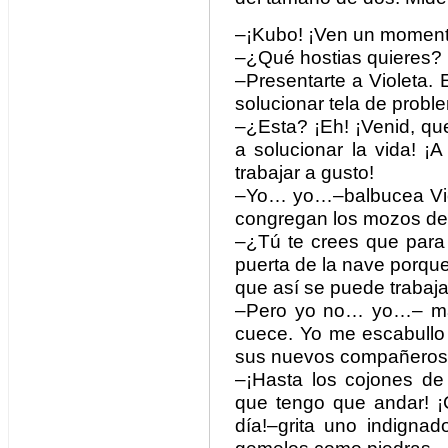
–¡Kubo! ¡Ven un momento
–¿Qué hostias quieres?
–Presentarte a Violeta.
solucionar tela de probl
–¿Esta? ¡Eh! ¡Venid, qu
a solucionar la vida! 
trabajar a gusto!
–Yo… yo…–balbucea Viol
congregan los mozos de
–¿Tú te crees que para 
puerta de la nave porqu
que así se puede trabaj
–Pero yo no… yo…– más
cuece. Yo me escabullo
sus nuevos compañeros
–¡Hasta los cojones de
que tengo que andar! ¡
día!–grita uno indigna