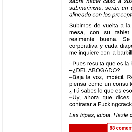
sabrá hacer caso a sus 
submarinista, serán un 
alineado con los precep
Subimos de vuelta a la 
mesa, con su tablet 
realmente buena. Se
corporativa y cada diapo
me inquiere con la barbil
–Pues resulta que es la h
–¿DEL ABOGADO?
–Baja la voz, imbécil. 
piensa como un consulto
¿Tú sabes lo que es eso
–Uy, ahora que dices 
contratar a Fuckingcrack
Las tripas, idiota. Hazle 
88 coment