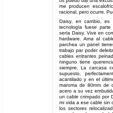
os puedo dar una excusa
me producen escalofrí
racional, pero ocurre. P
Daisy, en cambio, es 
tecnología fuese parte
sería Daisy. Vive en co
hardware. Ama al cab
parchea un panel tienes
trabajo par poder delei
cables entrantes peina
ninguno tiene querenc
siempre. La carcasa co
supuesto, perfectame
acantilado y en el últ
maroma de 80mm de di
acero a su vez embutid
un cable crimpado por D
mi vida a ese cable sin 
los sectores relocaliza