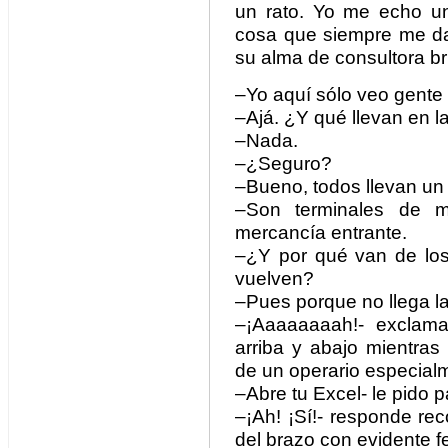
un rato. Yo me echo u
cosa que siempre me da
su alma de consultora bri
–Yo aquí sólo veo gente
–Ajá. ¿Y qué llevan en 
–Nada.
–¿Seguro?
–Bueno, todos llevan un 
–Son terminales de ma
mercancía entrante.
–¿Y por qué van de los
vuelven?
–Pues porque no llega la
–¡Aaaaaaaah!- exclam
arriba y abajo mientras
de un operario especial
–Abre tu Excel- le pido p
–¡Ah! ¡Sí!- responde re
del brazo con evidente fe