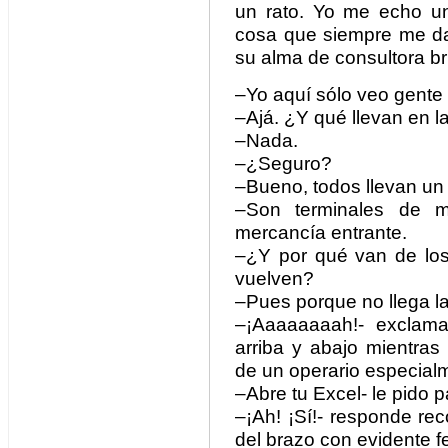
un rato. Yo me echo u
cosa que siempre me da
su alma de consultora bri
–Yo aquí sólo veo gente
–Ajá. ¿Y qué llevan en 
–Nada.
–¿Seguro?
–Bueno, todos llevan un 
–Son terminales de ma
mercancía entrante.
–¿Y por qué van de los
vuelven?
–Pues porque no llega la
–¡Aaaaaaaah!- exclam
arriba y abajo mientras
de un operario especial
–Abre tu Excel- le pido p
–¡Ah! ¡Sí!- responde re
del brazo con evidente fe