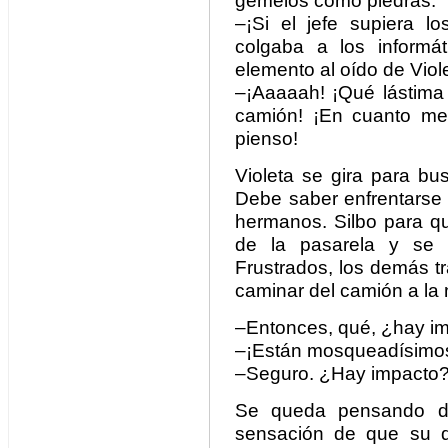
gemelos como piedras.
–¡Si el jefe supiera l
colgaba a los informá
elemento al oído de Viol
–¡Aaaaah! ¡Qué lástima
camión! ¡En cuanto me
pienso!
Violeta se gira para b
Debe saber enfrentarse 
hermanos. Silbo para qu
de la pasarela y se v
Frustrados, los demás t
caminar del camión a la 
–Entonces, qué, ¿hay i
–¡Están mosqueadísimos,
–Seguro. ¿Hay impacto
Se queda pensando d
sensación de que su d