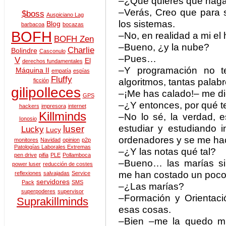
–¿Qué quieres que haga
–Verás, Creo que para 
$boss
Auspiciano Lag
los sistemas.
Blog
barbacoa
bocazas
BOFH
–No, en realidad a mi e
BOFH Zen
–Bueno, ¿y la nube?
Charlie
Bolindre
Casconulo
–Pues…
V
El
derechos fundamentales
–Y programación no t
Máquina II
empatía
espías
Fluffy
algoritmos, tantas palab
ficción
gilipolleces
–¡Me has calado!– me di
GPS
–¿Y entonces, por qué te
hackers
impresora
internet
Killminds
–No lo sé, la verdad, 
Ionosio
estudiar y estudiando i
luser
Lucky
Lucy
ordenadores y se me hac
monitores
Navidad
opinion
p2p
Patologías Laborales Extremas
–¿Y las notas qué tal?
pen drive
pifia
PLE
Pollamboca
–Bueno… las marías si
power luser
reducción de costes
me han costado un poco,
reflexiones
salvajadas
Service
servidores
Pack
SMS
–¿Las marías?
superpoderes
supervisor
–Formación y Orientació
Suprakillminds
esas cosas.
–Bien –me la quedo mir