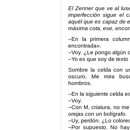
El Zenner que ve al lus
imperfección sigue el 
aquél que es capaz de el
máxima cota, ese, encont
–En la primera columna
encontrada».
–Voy. ¿Le pongo algún c
–Yo es que soy de texto p
Sombre la celda con un 
oscuro. Me mira bus
hombros.
–En la siguiente celda e
–Voy.
–Con M, criatura, no me 
orejas con un bolígrafo.
–Uy, perdón. ¿Lo colore
–Por supuesto. No ha