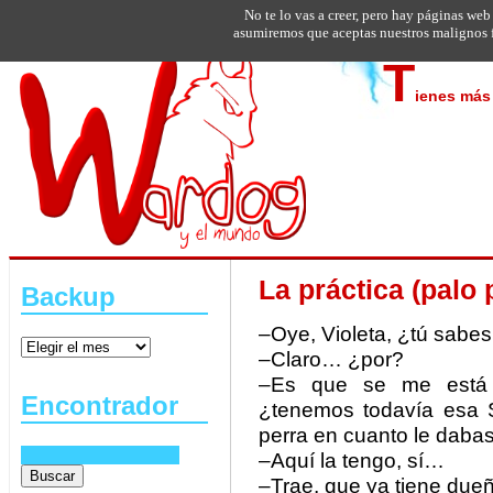
No te lo vas a creer, pero hay páginas web
asumiremos que aceptas nuestros malignos f
T
ienes más 
La práctica (palo 
Backup
–Oye, Violeta, ¿tú sabes
–Claro… ¿por?
–Es que se me está 
Encontrador
¿tenemos todavía esa 
perra en cuanto le dabas 
–Aquí la tengo, sí…
–Trae, que ya tiene due