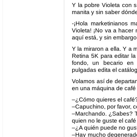
Y la pobre Violeta con su
manita y sin saber dónd
-¡Hola marketinianos m
Violeta! ¡No va a hacer
aquí está, y sin embargo
Y la miraron a ella. Y a 
Retina 5K para editar la
fondo, un becario en
pulgadas edita el catálo
Volamos así de departa
en una máquina de café 
–¿Cómo quieres el café
–Capuchino, por favor, c
–Marchando. ¿Sabes? Te
quien no le guste el café
–¿A quién puede no gusta
–Hay mucho degenerado