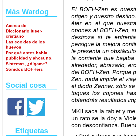
El BOFH-Zen es nuestr
Más Wardog
origen y nuestro destino
éter en el que nuestra
Acerca de
opones al BOFH-Zen, su 
Diccionario luser-
cristiano
destroza si te enfren
Las cookies de los
persigue la mejora cont
huevos
le presenta un obstácul
Por qué antes había
la corriente que bajaba
publicidad y ahora no.
Sistemas, ¿dígame?
alrededor, abrazarlo, ero
Sonidos BOFHers
del BOFH-Zen. Porque pa
Zen, nada impide el viaj
Social cosa
el diodo Zenner, sólo se
toques los cojones has
obtendrás resultados im
MKII saca la tablet y me
un rato se la doy a Vio
con desconfianza. Buen
Etiquetas