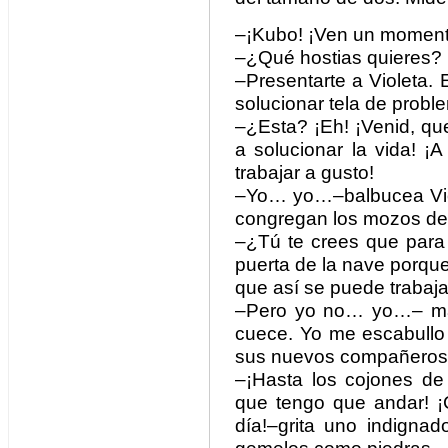
–¡Kubo! ¡Ven un momento
–¿Qué hostias quieres?
–Presentarte a Violeta.
solucionar tela de probl
–¿Esta? ¡Eh! ¡Venid, qu
a solucionar la vida! 
trabajar a gusto!
–Yo… yo…–balbucea Viol
congregan los mozos de
–¿Tú te crees que para 
puerta de la nave porqu
que así se puede trabaj
–Pero yo no… yo…– más
cuece. Yo me escabullo
sus nuevos compañeros
–¡Hasta los cojones de
que tengo que andar! ¡
día!–grita uno indigna