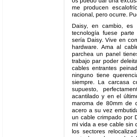
os puedo dar una excusa
me producen escalofrí
racional, pero ocurre. P
Daisy, en cambio, es 
tecnología fuese parte
sería Daisy. Vive en co
hardware. Ama al cab
parchea un panel tienes
trabajo par poder delei
cables entrantes peina
ninguno tiene querenc
siempre. La carcasa co
supuesto, perfectame
acantilado y en el últ
maroma de 80mm de di
acero a su vez embutid
un cable crimpado por D
mi vida a ese cable sin 
los sectores relocaliza