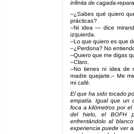
infinita de cagada-repar
–¿Sabes qué quiero que
prácticas?
–Ni idea — dice mirand
izquierda.
–Lo que quiero es que d
–¿Perdona? No entiend
–Quiero que me digas qu
–Claro.
–No tienes ni idea de 
madre quejarte.– Me mir
mi café.
El que ha sido tocado p
empatía. Igual que un 
foca a kilómetros por el
del hielo, el BOFH p
enfrentándolo al blan
experiencia puede ver a