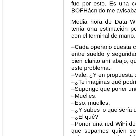
fue por esto. Es una c
BOFHácnido me avisaba
Media hora de Data Wi
tenía una estimación po
con el terminal de mano.
–Cada operario cuesta c
entre sueldo y segurida
bien clarito ahí abajo, 
este problema.
–Vale. ¿Y en propuesta
–¿Te imaginas qué podrí
–Supongo que poner una
–Muelles.
–Eso, muelles.
–¿Y sabes lo que sería 
–¿El qué?
–Poner una red WiFi de 
que sepamos quién se 