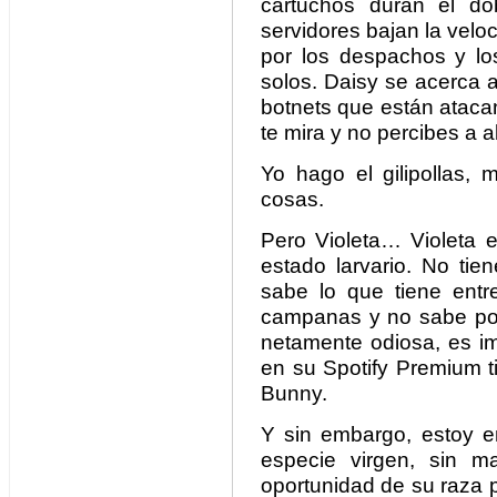
cartuchos duran el do
servidores bajan la velo
por los despachos y l
solos. Daisy se acerca 
botnets que están atacan
te mira y no percibes a 
Yo hago el gilipollas,
cosas.
Pero Violeta… Violeta 
estado larvario. No tie
sabe lo que tiene ent
campanas y no sabe por
netamente odiosa, es im
en su Spotify Premium t
Bunny.
Y sin embargo, estoy e
especie virgen, sin man
oportunidad de su raza 