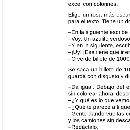
excel con colorines.
Elige un rosa más oscur
para el texto. Tiene un d
–En la siguiente escribe
–Voy. Un azulito verdoso
–Y en la siguiente, escri
–¡Uy! ¡Esa tiene que ir 
–O verde billete de 100€
Se saca un billete de 100
guarda con disgusto y d
–Da igual. Debajo del 
sin colorear ahora, desc
–¿Y qué es lo que vemo
–¿Qué te parece a ti q
–Gente dando vueltas co
y los camiones sin desca
–Redáctalo.