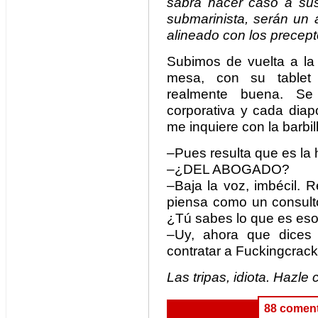
sabrá hacer caso a sus 
submarinista, serán un 
alineado con los precep
Subimos de vuelta a la 
mesa, con su tablet 
realmente buena. Se
corporativa y cada diapo
me inquiere con la barbil
–Pues resulta que es la h
–¿DEL ABOGADO?
–Baja la voz, imbécil. 
piensa como un consulto
¿Tú sabes lo que es eso
–Uy, ahora que dices 
contratar a Fuckingcrack
Las tripas, idiota. Hazle 
88 coment