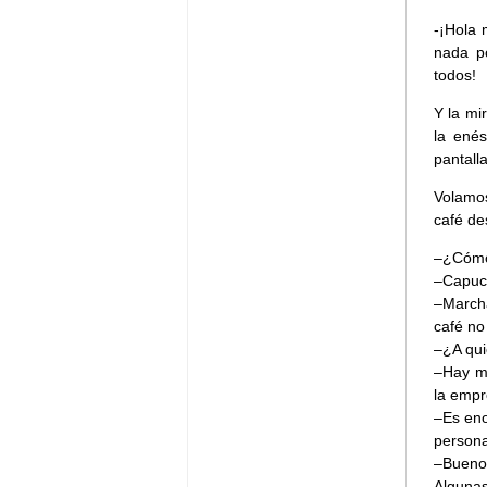
-¡Hola 
nada p
todos!
Y la mi
la enés
pantall
Volamo
café de
–¿Cómo 
–Capuch
–Marcha
café no 
–¿A qui
–Hay m
la emp
–Es eno
person
–Bueno
Algunas