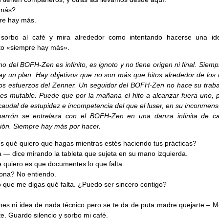
más?
re hay más.
sorbo al café y mira alrededor como intentando hacerse una id
to «siempre hay más».
no del BOFH-Zen es infinito, es ignoto y no tiene origen ni final. Siem
y un plan. Hay objetivos que no son más que hitos alrededor de los 
los esfuerzos del Zenner. Un seguidor del BOFH-Zen no hace su traba
 es mutable. Puede que por la mañana el hito a alcanzar fuera uno, p
o caudal de estupidez e incompetencia del que el luser, en su inconmen
arrón se entrelaza con el BOFH-Zen en una danza infinita de c
ión. Siempre hay más por hacer.
 qué quiero que hagas mientras estés haciendo tus prácticas?
a — dice mirando la tableta que sujeta en su mano izquierda.
 quiero es que documentes lo que falta.
ona? No entiendo.
 que me digas qué falta. ¿Puedo ser sincero contigo?
nes ni idea de nada técnico pero se te da de puta madre quejarte.– M
te. Guardo silencio y sorbo mi café.