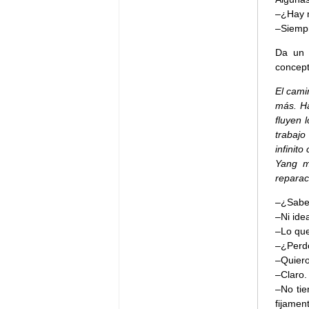
–¿Hay 
–Siemp
Da un 
concep
El cami
más. Ha
fluyen 
trabajo
infinit
Yang m
reparac
–¿Sabes
–Ni ide
–Lo que
–¿Perd
–Quiero
–Claro.
–No tie
fijamen