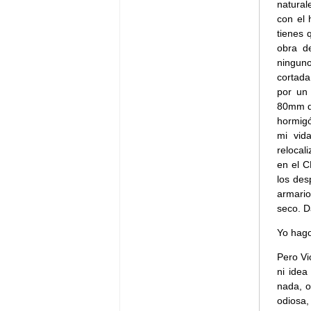
natural
con el
tienes 
obra d
ningun
cortada
por un
80mm de
hormigó
mi vid
relocal
en el C
los des
armario
seco. D
Yo hago
Pero Vi
ni idea
nada, o
odiosa,