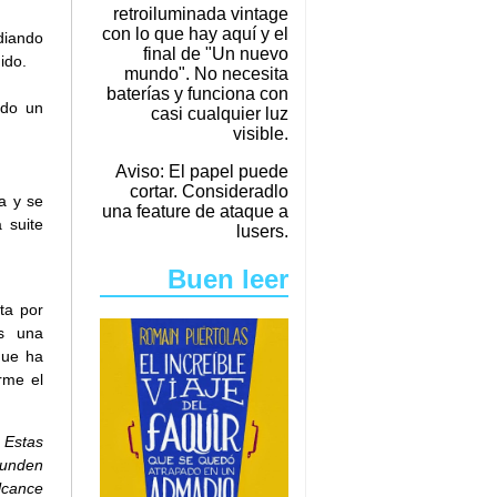
retroiluminada vintage
con lo que hay aquí y el
diando
final de "Un nuevo
ido.
mundo". No necesita
baterías y funciona con
ado un
casi cualquier luz
visible.
Aviso: El papel puede
cortar. Consideradlo
a y se
una feature de ataque a
 suite
lusers.
Buen leer
ta por
s una
que ha
erme el
 Estas
hunden
lcance