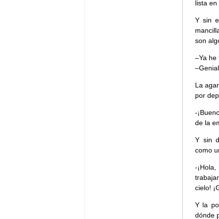
lista e
Y sin 
mancill
son alg
–Ya he 
–Genial
La agar
por dep
-¡Bueno
de la e
Y sin 
como un
-¡Hola,
trabaja
cielo! 
Y la po
dónde 