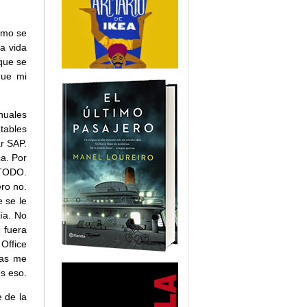
omo se
a vida
que se
que mi
nuales
tables
ar SAP.
a. Por
. TODO.
ro no.
e se le
día. No
 fuera
Office
las me
es eso.
e de la