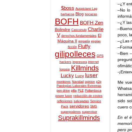
–¿Y ent
$boss
Auspiciano Lag
–No lo 
Blog
barbacoa
bocazas
informá
BOFH
–¿Y las
BOFH Zen
–Bueno
Charlie
Bolindre
Casconulo
poco, l
V
El
derechos fundamentales
–¿Las 
Máquina II
empatía
espías
Fluffy
–Formac
ficción
gilipolleces
–Bien –
GPS
pregunt
hackers
impresora
internet
ofimáti
Killminds
Ionosio
-¡Enten
luser
Lucky
Lucy
Me vue
monitores
Navidad
opinion
p2p
Patologías Laborales Extremas
Whats
pen drive
pifia
PLE
Pollamboca
herrami
power luser
reducción de costes
sido so
reflexiones
salvajadas
Service
servidores
cuero c
Pack
SMS
superpoderes
supervisor
Suprakillminds
En el é
memoria
pero pr