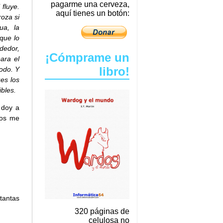
pagarme una cerveza,
 fluye.
aquí tienes un botón:
oza si
ua, la
que lo
dedor,
¡Cómprame un
ara el
libro!
todo. Y
es los
bles.
 doy a
nos me
tantas
320 páginas de
celulosa no