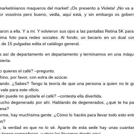
marketinianos maqueros del market! ¡Os presento a Violeta! ¡No va a
or vosotros pero bueno, vedla, aquí está, y sin embargo os gober
raron a ella. Y a mi. Y volvieron sus ojos a las pantallas Retina 5K para
ima foto para redes sociales. Al fondo, un becario en un dual co
a de 15 pulgadas edita el catálogo general.
s así de departamento en departamento y terminamos en una máqu
sierta.
quieres el café? –pregunto.
ino, por favor, con extra de azúcar.
ndo. ¿Sabes? Tengo la teoría de que una persona a quien no le gu
vale para este oficio.
én puede no gustarle el café? –contesta ella divertida.
ucho degenerado por ahí. Hablando de degenerados, ¿qué te ha pa
resa?
rme, hay muchísima gente. ¿Cómo lo hacéis para llevar todo esto entr
as?
, la verdad es que no lo sé. Aparte de esta sede hay unas cuanta
 tienen compañeros, y otras las llevamos desde aquí.