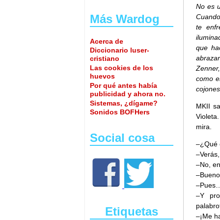
No es u
Más Wardog
Cuando 
te enf
ilumina
Acerca de
que hac
Diccionario luser-
abrazar
cristiano
Las cookies de los
Zenner,
huevos
como en
Por qué antes había
cojones
publicidad y ahora no.
Sistemas, ¿dígame?
MKII sa
Sonidos BOFHers
Violeta
mira.
Social cosa
–¿Qué 
–Verás,
–No, en
–Bueno,
–Pues
–Y pro
palabro
Etiquetas
–¡Me ha