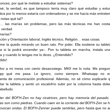
onces, por qué te metiste a estudiar sistemas?
sé, la verdad, es que tampoco tenía muy claro qué estudiar y estu
tica por lo menos estaría con ordenadores y se me hacía más entreten
 notas qué tal?
… las marías sin problemas, pero las más técnicas me han cost
a verdad.
marías?
ión y Orientación laboral, Inglés técnico, Religión… esas cosas.
me la quedo mirando un buen rato. Por joder. Ella sostiene su tablet
a si la podrá encender ya–. Pon tu tableta en marcha, instala una
ca y cuando lo tengas me lo dices. ¿Entendido?
dido!
lvo a mi mesa con cierto desasosiego. MKII me lo nota. Me pregun
app qué me pasa. Le ignoro, como siempre. Whatsapp no e
enta de comunicación profesional. Además, no sé cómo explicarle 
ltar la tableta y sentir un escalofrío subir por la columna hasta dol
abelludo.
ter del BOFH-Zen no hay cicatrices, pero hay memoria del pasado.
s son como piedras. Cuando caen en la corriente del BOFH-Zen se 
ovocan ondas. El BOFH-Zenner puede sentirlas, pero hasta que no a