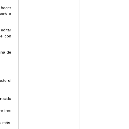
 hacer
nará a
 editar
re con
ina de
ste el
recido
e tres
s más.