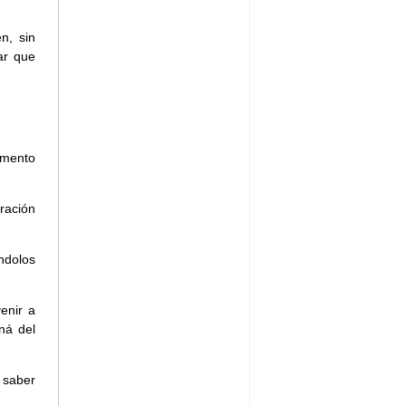
n, sin
ar que
tamento
ración
ndolos
enir a
ná del
 saber