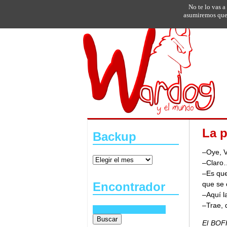
No te lo vas a
asumiremos que 
La p
Backup
–Oye, V
–Claro
–Es que
que se 
Encontrador
–Aquí l
–Trae, 
El BOFH