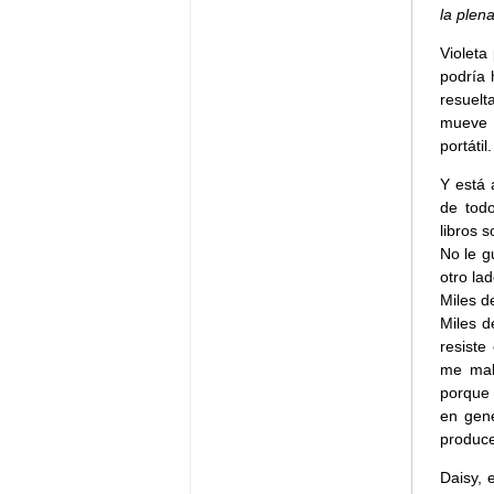
la plena
Violeta
podría 
resuelt
mueve e
portátil.
Y está 
de tod
libros 
No le g
otro la
Miles d
Miles d
resiste
me mali
porque 
en gene
produce
Daisy, 