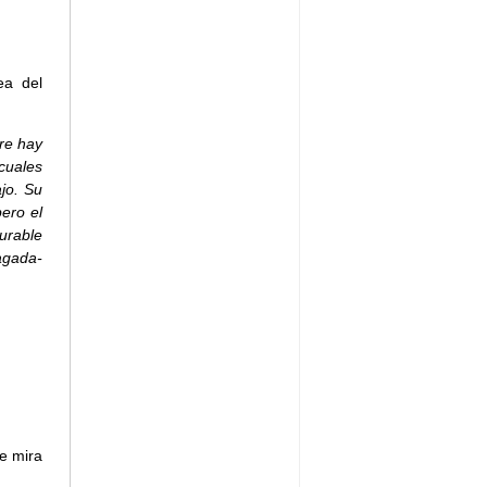
ea del
pre hay
cuales
jo. Su
ero el
surable
agada-
e mira