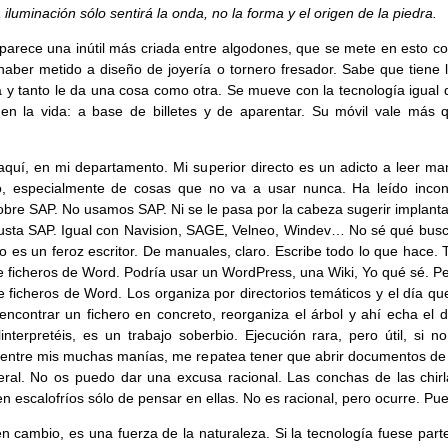
 iluminación sólo sentirá la onda, no la forma y el origen de la piedra.
 parece una inútil más criada entre algodones, que se mete en esto c
haber metido a diseño de joyería o tornero fresador. Sabe que tiene l
a y tanto le da una cosa como otra. Se mueve con la tecnología igual 
n la vida: a base de billetes y de aparentar. Su móvil vale más 
aquí, en mi departamento. Mi superior directo es un adicto a leer ma
o, especialmente de cosas que no va a usar nunca. Ha leído incon
sobre SAP. No usamos SAP. Ni se le pasa por la cabeza sugerir implant
usta SAP. Igual con Navision, SAGE, Velneo, Windev… No sé qué busc
do es un feroz escritor. De manuales, claro. Escribe todo lo que hace
e ficheros de Word. Podría usar un WordPress, una Wiki, Yo qué sé. Pe
e ficheros de Word. Los organiza por directorios temáticos y el día qu
 encontrar un fichero en concreto, reorganiza el árbol y ahí echa el 
nterpretéis, es un trabajo soberbio. Ejecución rara, pero útil, si no
entre mis muchas manías, me repatea tener que abrir documentos de 
ral. No os puedo dar una excusa racional. Las conchas de las chir
n escalofríos sólo de pensar en ellas. No es racional, pero ocurre. Pu
en cambio, es una fuerza de la naturaleza. Si la tecnología fuese part