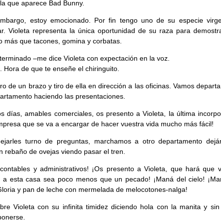
n la que aparece Bad Bunny.
embargo, estoy emocionado. Por fin tengo uno de su especie virge
ar. Violeta representa la única oportunidad de su raza para demostr
o más que tacones, gomina y corbatas.
terminado –me dice Violeta con expectación en la voz.
. Hora de que te enseñe el chiringuito.
ro de un brazo y tiro de ella en dirección a las oficinas. Vamos depar
artamento haciendo las presentaciones.
s días, amables comerciales, os presento a Violeta, la última incorpo
mpresa que se va a encargar de hacer vuestra vida mucho más fácil!
dejarles turno de preguntas, marchamos a otro departamento dejá
 rebaño de ovejas viendo pasar el tren.
 contables y administrativos! ¡Os presento a Violeta, que hará que v
r a esta casa sea poco menos que un pecado! ¡Maná del cielo! ¡Ma
¡Gloria y pan de leche con mermelada de melocotones-nalga!
bre Violeta con su infinita timidez diciendo hola con la manita y sin
ponerse.