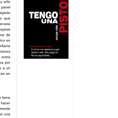
y sólo
 panel
mejante
mo que
arcasa
cayese
oma de
tro en
fiaría
ctores
y entra
ea por
a a un
ran en
o tiene
 hacer
amente
ne una