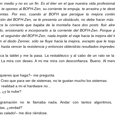
n medio y no es un fin. Es el éter en el que nuestra vida profesional
te opones al BOFH-Zen, su corriente te empuja, te arrastra y te destr
rentas. Por eso, cuando al BOFH que persigue la mejora contin
ción del BOFH-Zen, se le presenta un obstáculo, no debe hacer más 
e la corriente que bajaba de la montaña hace dos posts: fluir alre
lo, erosionarlo e incorporarlo a la corriente del BOFH-Zen. Porque p
 el seguirdor del BOFH-Zen, nada impide el viaje hacia la mejora del 
 el diodo Zenner, sólo se fluye hacia la mejora, excepto que le toqu
 hasta vencer la resistencia y entonces obtendrás resultados impredeci
ca la tablet y me la pasa. La restablezco y al cabo de un rato se la
. La mira con deseo. A mi me mira con desconfianza. Bueno. Al me
quieres que haga?– me pregunta.
 Creo que para ser de sistemas, no te gustan mucho los sistemas.
 realidad a mi el hardware no…
 ¿y la nube?
…
gramación no te llamaba nada. Andar con tantos algoritmos, 
tas, ¿verdad?
s calado!– me dice riéndose.