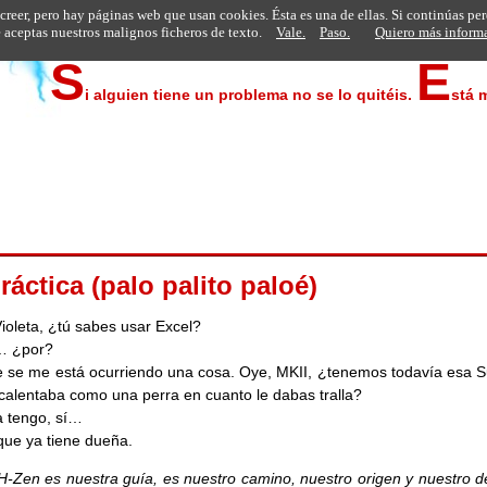
 creer, pero hay páginas web que usan cookies. Ésta es una de ellas. Si continúas pe
aceptas nuestros malignos ficheros de texto.
Vale.
Paso.
Quiero más inform
S
E
i alguien tiene un problema no se lo quitéis.
stá 
ráctica (palo palito paloé)
ioleta, ¿tú sabes usar Excel?
… ¿por?
 se me está ocurriendo una cosa. Oye, MKII, ¿tenemos todavía esa S
calentaba como una perra en cuanto le dabas tralla?
a tengo, sí…
que ya tiene dueña.
-Zen es nuestra guía, es nuestro camino, nuestro origen y nuestro de