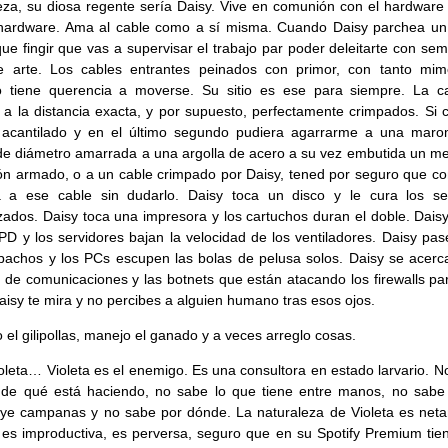
eza, su diosa regente sería Daisy. Vive en comunión con el hardware 
 hardware. Ama al cable como a sí misma. Cuando Daisy parchea un
que fingir que vas a supervisar el trabajo par poder deleitarte con se
e arte. Los cables entrantes peinados con primor, con tanto mi
o tiene querencia a moverse. Su sitio es ese para siempre. La c
 a la distancia exacta, y por supuesto, perfectamente crimpados. Si 
 acantilado y en el último segundo pudiera agarrarme a una mar
 diámetro amarrada a una argolla de acero a su vez embutida un me
n armado, o a un cable crimpado por Daisy, tened por seguro que con
a a ese cable sin dudarlo. Daisy toca un disco y le cura los se
izados. Daisy toca una impresora y los cartuchos duran el doble. Dais
PD y los servidores bajan la velocidad de los ventiladores. Daisy pas
pachos y los PCs escupen las bolas de pelusa solos. Daisy se acerc
 de comunicaciones y las botnets que están atacando los firewalls pa
aisy te mira y no percibes a alguien humano tras esos ojos.
 el gilipollas, manejo el ganado y a veces arreglo cosas.
oleta… Violeta es el enemigo. Es una consultora en estado larvario. N
 de qué está haciendo, no sabe lo que tiene entre manos, no sabe
ye campanas y no sabe por dónde. La naturaleza de Violeta es net
 es improductiva, es perversa, seguro que en su Spotify Premium tie