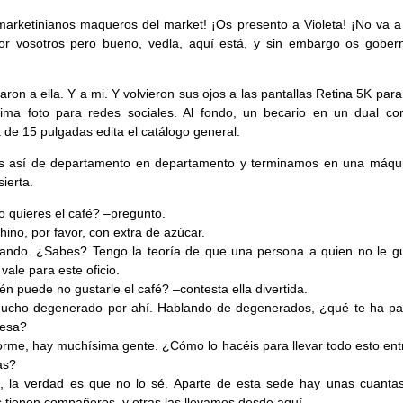
marketinianos maqueros del market! ¡Os presento a Violeta! ¡No va a
or vosotros pero bueno, vedla, aquí está, y sin embargo os gober
raron a ella. Y a mi. Y volvieron sus ojos a las pantallas Retina 5K para
ima foto para redes sociales. Al fondo, un becario en un dual co
a de 15 pulgadas edita el catálogo general.
s así de departamento en departamento y terminamos en una máqu
sierta.
quieres el café? –pregunto.
ino, por favor, con extra de azúcar.
ndo. ¿Sabes? Tengo la teoría de que una persona a quien no le gu
vale para este oficio.
én puede no gustarle el café? –contesta ella divertida.
ucho degenerado por ahí. Hablando de degenerados, ¿qué te ha pa
resa?
rme, hay muchísima gente. ¿Cómo lo hacéis para llevar todo esto entr
as?
, la verdad es que no lo sé. Aparte de esta sede hay unas cuanta
 tienen compañeros, y otras las llevamos desde aquí.