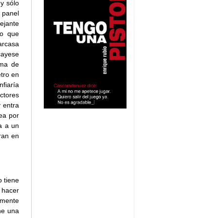
y sólo
 panel
mejante
mo que
arcasa
cayese
oma de
tro en
fiaría
ctores
y entra
ea por
a a un
ran en
o tiene
 hacer
amente
ne una