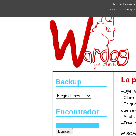
No te lo vas a
asumiremos que 
La p
Backup
–Oye, V
–Claro
–Es que
que se 
Encontrador
–Aquí l
–Trae, 
El BOFH