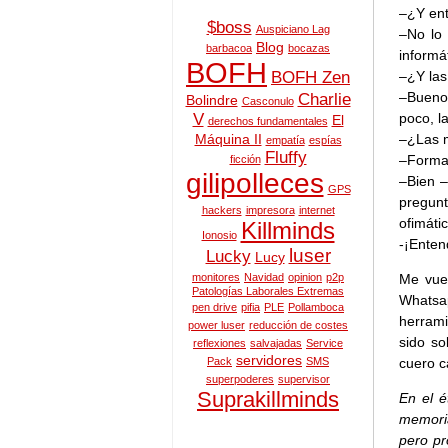
–¿Y ent
$boss
Auspiciano Lag
–No lo 
Blog
barbacoa
bocazas
informá
BOFH
–¿Y las
BOFH Zen
–Bueno
Charlie
Bolindre
Casconulo
poco, l
V
El
derechos fundamentales
–¿Las 
Máquina II
empatía
espías
Fluffy
–Formac
ficción
gilipolleces
–Bien –
GPS
pregunt
hackers
impresora
internet
ofimáti
Killminds
Ionosio
-¡Enten
luser
Lucky
Lucy
Me vue
monitores
Navidad
opinion
p2p
Patologías Laborales Extremas
Whats
pen drive
pifia
PLE
Pollamboca
herrami
power luser
reducción de costes
sido so
reflexiones
salvajadas
Service
servidores
cuero c
Pack
SMS
superpoderes
supervisor
Suprakillminds
En el é
memoria
pero pr