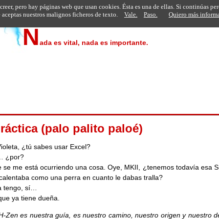
 creer, pero hay páginas web que usan cookies. Ésta es una de ellas. Si continúas pe
aceptas nuestros malignos ficheros de texto.
Vale.
Paso.
Quiero más inform
N
ada es vital, nada es importante.
ráctica (palo palito paloé)
ioleta, ¿tú sabes usar Excel?
… ¿por?
 se me está ocurriendo una cosa. Oye, MKII, ¿tenemos todavía esa S
calentaba como una perra en cuanto le dabas tralla?
a tengo, sí…
que ya tiene dueña.
-Zen es nuestra guía, es nuestro camino, nuestro origen y nuestro de