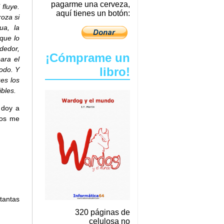
pagarme una cerveza,
 fluye.
aquí tienes un botón:
oza si
ua, la
que lo
dedor,
¡Cómprame un
ara el
libro!
todo. Y
es los
bles.
 doy a
nos me
tantas
320 páginas de
celulosa no