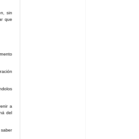
n, sin
ar que
tamento
ración
ndolos
enir a
ná del
 saber