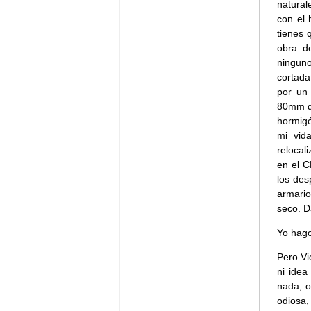
natural
con el
tienes 
obra d
ningun
cortada
por un
80mm de
hormigó
mi vid
relocal
en el C
los des
armario
seco. D
Yo hago
Pero Vi
ni idea
nada, o
odiosa,