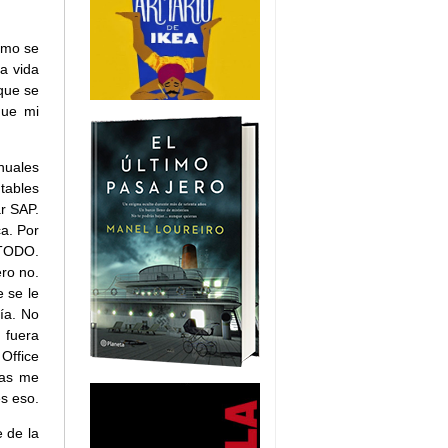
omo se
a vida
que se
que mi
nuales
tables
ar SAP.
a. Por
. TODO.
ro no.
e se le
día. No
 fuera
Office
las me
es eso.
e de la