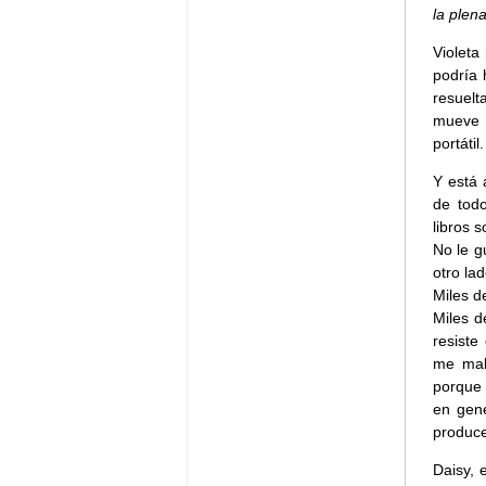
la plena
Violeta
podría 
resuelt
mueve e
portátil.
Y está 
de tod
libros 
No le g
otro la
Miles d
Miles d
resiste
me mali
porque 
en gene
produce
Daisy, 