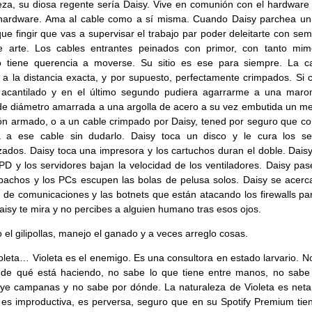
eza, su diosa regente sería Daisy. Vive en comunión con el hardware 
 hardware. Ama al cable como a sí misma. Cuando Daisy parchea un
que fingir que vas a supervisar el trabajo par poder deleitarte con se
e arte. Los cables entrantes peinados con primor, con tanto mi
o tiene querencia a moverse. Su sitio es ese para siempre. La c
 a la distancia exacta, y por supuesto, perfectamente crimpados. Si 
 acantilado y en el último segundo pudiera agarrarme a una mar
 diámetro amarrada a una argolla de acero a su vez embutida un me
n armado, o a un cable crimpado por Daisy, tened por seguro que con
a a ese cable sin dudarlo. Daisy toca un disco y le cura los se
izados. Daisy toca una impresora y los cartuchos duran el doble. Dais
PD y los servidores bajan la velocidad de los ventiladores. Daisy pas
pachos y los PCs escupen las bolas de pelusa solos. Daisy se acerc
 de comunicaciones y las botnets que están atacando los firewalls pa
aisy te mira y no percibes a alguien humano tras esos ojos.
 el gilipollas, manejo el ganado y a veces arreglo cosas.
oleta… Violeta es el enemigo. Es una consultora en estado larvario. N
 de qué está haciendo, no sabe lo que tiene entre manos, no sabe
ye campanas y no sabe por dónde. La naturaleza de Violeta es net
 es improductiva, es perversa, seguro que en su Spotify Premium tie