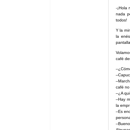
-¡Hola 
nada p
todos!
Y la mi
la enés
pantall
Volamo
café de
–¿Cómo 
–Capuch
–Marcha
café no 
–¿A qui
–Hay m
la emp
–Es eno
person
–Bueno
Algunas