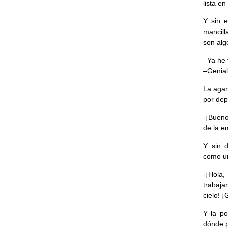
lista e
Y sin 
mancill
son alg
–Ya he 
–Genial
La agar
por dep
-¡Bueno
de la e
Y sin 
como un
-¡Hola,
trabaja
cielo! 
Y la po
dónde 