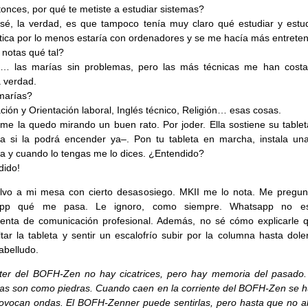
onces, por qué te metiste a estudiar sistemas?
sé, la verdad, es que tampoco tenía muy claro qué estudiar y estu
tica por lo menos estaría con ordenadores y se me hacía más entreten
 notas qué tal?
… las marías sin problemas, pero las más técnicas me han cost
a verdad.
marías?
ión y Orientación laboral, Inglés técnico, Religión… esas cosas.
me la quedo mirando un buen rato. Por joder. Ella sostiene su tablet
a si la podrá encender ya–. Pon tu tableta en marcha, instala una
ca y cuando lo tengas me lo dices. ¿Entendido?
dido!
lvo a mi mesa con cierto desasosiego. MKII me lo nota. Me pregun
app qué me pasa. Le ignoro, como siempre. Whatsapp no e
enta de comunicación profesional. Además, no sé cómo explicarle 
ltar la tableta y sentir un escalofrío subir por la columna hasta dol
abelludo.
ter del BOFH-Zen no hay cicatrices, pero hay memoria del pasado.
s son como piedras. Cuando caen en la corriente del BOFH-Zen se 
ovocan ondas. El BOFH-Zenner puede sentirlas, pero hasta que no a