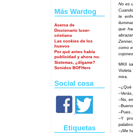
No es u
Más Wardog
Cuando 
te enf
ilumina
Acerca de
que hac
Diccionario luser-
abrazar
cristiano
Las cookies de los
Zenner,
huevos
como en
Por qué antes había
cojones
publicidad y ahora no.
Sistemas, ¿dígame?
MKII sa
Sonidos BOFHers
Violeta
mira.
Social cosa
–¿Qué 
–Verás,
–No, en
–Bueno,
–Pues
–Y pro
palabro
Etiquetas
–¡Me ha