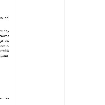
ea del
pre hay
cuales
jo. Su
ero el
surable
agada-
e mira