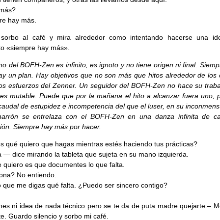
más?
re hay más.
sorbo al café y mira alrededor como intentando hacerse una id
to «siempre hay más».
no del BOFH-Zen es infinito, es ignoto y no tiene origen ni final. Siem
y un plan. Hay objetivos que no son más que hitos alrededor de los 
los esfuerzos del Zenner. Un seguidor del BOFH-Zen no hace su traba
 es mutable. Puede que por la mañana el hito a alcanzar fuera uno, p
o caudal de estupidez e incompetencia del que el luser, en su inconmen
arrón se entrelaza con el BOFH-Zen en una danza infinita de c
ión. Siempre hay más por hacer.
 qué quiero que hagas mientras estés haciendo tus prácticas?
a — dice mirando la tableta que sujeta en su mano izquierda.
 quiero es que documentes lo que falta.
ona? No entiendo.
 que me digas qué falta. ¿Puedo ser sincero contigo?
nes ni idea de nada técnico pero se te da de puta madre quejarte.– M
te. Guardo silencio y sorbo mi café.