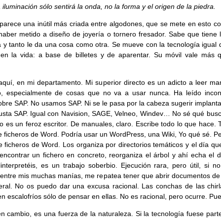
 iluminación sólo sentirá la onda, no la forma y el origen de la piedra.
 parece una inútil más criada entre algodones, que se mete en esto c
haber metido a diseño de joyería o tornero fresador. Sabe que tiene l
a y tanto le da una cosa como otra. Se mueve con la tecnología igual 
n la vida: a base de billetes y de aparentar. Su móvil vale más 
aquí, en mi departamento. Mi superior directo es un adicto a leer ma
o, especialmente de cosas que no va a usar nunca. Ha leído incon
sobre SAP. No usamos SAP. Ni se le pasa por la cabeza sugerir implant
usta SAP. Igual con Navision, SAGE, Velneo, Windev… No sé qué busc
do es un feroz escritor. De manuales, claro. Escribe todo lo que hace
e ficheros de Word. Podría usar un WordPress, una Wiki, Yo qué sé. Pe
e ficheros de Word. Los organiza por directorios temáticos y el día qu
 encontrar un fichero en concreto, reorganiza el árbol y ahí echa el 
nterpretéis, es un trabajo soberbio. Ejecución rara, pero útil, si no
entre mis muchas manías, me repatea tener que abrir documentos de 
ral. No os puedo dar una excusa racional. Las conchas de las chir
n escalofríos sólo de pensar en ellas. No es racional, pero ocurre. Pu
en cambio, es una fuerza de la naturaleza. Si la tecnología fuese part