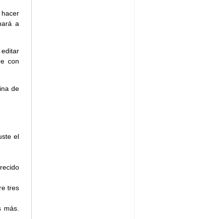
 hacer
nará a
 editar
re con
ina de
ste el
recido
e tres
s más.