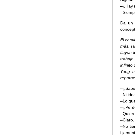
–¿Hay 
–Siemp
Da un 
concep
El cami
más. Ha
fluyen 
trabajo
infinit
Yang m
reparac
–¿Sabes
–Ni ide
–Lo que
–¿Perd
–Quiero
–Claro.
–No tie
fijamen