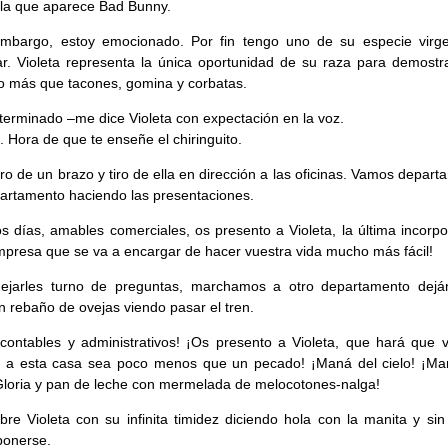
n la que aparece Bad Bunny.
embargo, estoy emocionado. Por fin tengo uno de su especie virge
ar. Violeta representa la única oportunidad de su raza para demostr
o más que tacones, gomina y corbatas.
terminado –me dice Violeta con expectación en la voz.
. Hora de que te enseñe el chiringuito.
ro de un brazo y tiro de ella en dirección a las oficinas. Vamos depar
artamento haciendo las presentaciones.
s días, amables comerciales, os presento a Violeta, la última incorpo
mpresa que se va a encargar de hacer vuestra vida mucho más fácil!
dejarles turno de preguntas, marchamos a otro departamento dejá
 rebaño de ovejas viendo pasar el tren.
 contables y administrativos! ¡Os presento a Violeta, que hará que v
r a esta casa sea poco menos que un pecado! ¡Maná del cielo! ¡Ma
¡Gloria y pan de leche con mermelada de melocotones-nalga!
bre Violeta con su infinita timidez diciendo hola con la manita y sin
ponerse.