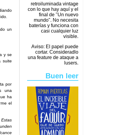
retroiluminada vintage
con lo que hay aquí y el
diando
final de "Un nuevo
ido.
mundo". No necesita
baterías y funciona con
ado un
casi cualquier luz
visible.
Aviso: El papel puede
cortar. Consideradlo
a y se
una feature de ataque a
 suite
lusers.
Buen leer
ta por
s una
que ha
erme el
 Estas
hunden
lcance