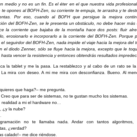
n medio y no es un fin. Es el éter en el que nuestra vida profesional
te opones al BOFH-Zen, su corriente te empuja, te arrastra y te destr
rentas. Por eso, cuando al BOFH que persigue la mejora contin
ción del BOFH-Zen, se le presenta un obstáculo, no debe hacer más 
e la corriente que bajaba de la montaña hace dos posts: fluir alre
lo, erosionarlo e incorporarlo a la corriente del BOFH-Zen. Porque p
 el seguirdor del BOFH-Zen, nada impide el viaje hacia la mejora del 
 el diodo Zenner, sólo se fluye hacia la mejora, excepto que le toqu
 hasta vencer la resistencia y entonces obtendrás resultados impredeci
ca la tablet y me la pasa. La restablezco y al cabo de un rato se la
. La mira con deseo. A mi me mira con desconfianza. Bueno. Al me
quieres que haga?– me pregunta.
 Creo que para ser de sistemas, no te gustan mucho los sistemas.
 realidad a mi el hardware no…
 ¿y la nube?
…
gramación no te llamaba nada. Andar con tantos algoritmos, 
tas, ¿verdad?
s calado!– me dice riéndose.