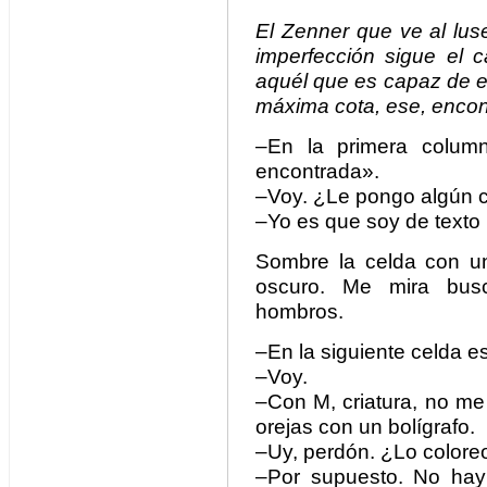
El Zenner que ve al lus
imperfección sigue el 
aquél que es capaz de el
máxima cota, ese, encont
–En la primera columna
encontrada».
–Voy. ¿Le pongo algún c
–Yo es que soy de texto p
Sombre la celda con un 
oscuro. Me mira bus
hombros.
–En la siguiente celda e
–Voy.
–Con M, criatura, no me 
orejas con un bolígrafo.
–Uy, perdón. ¿Lo colore
–Por supuesto. No ha