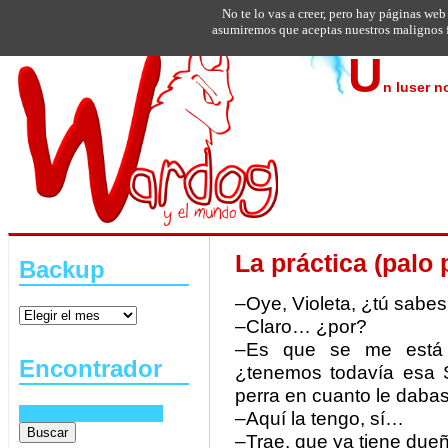
No te lo vas a creer, pero hay páginas web
asumiremos que aceptas nuestros malignos f
U
n luser n
La práctica (palo 
Backup
–Oye, Violeta, ¿tú sabes
–Claro… ¿por?
–Es que se me está 
Encontrador
¿tenemos todavía esa 
perra en cuanto le dabas 
–Aquí la tengo, sí…
–Trae, que ya tiene due