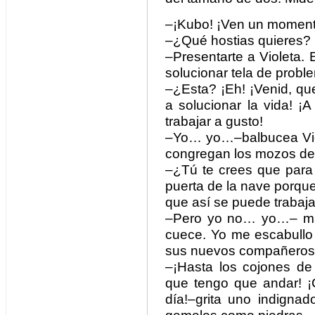
–¡Kubo! ¡Ven un momento
–¿Qué hostias quieres?
–Presentarte a Violeta.
solucionar tela de probl
–¿Esta? ¡Eh! ¡Venid, qu
a solucionar la vida! 
trabajar a gusto!
–Yo… yo…–balbucea Viol
congregan los mozos de
–¿Tú te crees que para 
puerta de la nave porqu
que así se puede trabaj
–Pero yo no… yo…– más
cuece. Yo me escabullo
sus nuevos compañeros
–¡Hasta los cojones de
que tengo que andar! ¡
día!–grita uno indigna