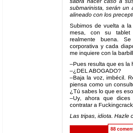
sabrá hacer caso a sus 
submarinista, serán un 
alineado con los precep
Subimos de vuelta a la 
mesa, con su tablet 
realmente buena. Se
corporativa y cada diapo
me inquiere con la barbil
–Pues resulta que es la h
–¿DEL ABOGADO?
–Baja la voz, imbécil. 
piensa como un consulto
¿Tú sabes lo que es eso
–Uy, ahora que dices 
contratar a Fuckingcrack
Las tripas, idiota. Hazle 
88 coment