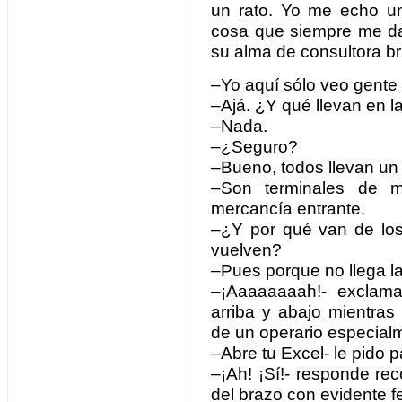
un rato. Yo me echo u
cosa que siempre me da
su alma de consultora bri
–Yo aquí sólo veo gente
–Ajá. ¿Y qué llevan en 
–Nada.
–¿Seguro?
–Bueno, todos llevan un 
–Son terminales de ma
mercancía entrante.
–¿Y por qué van de los
vuelven?
–Pues porque no llega la
–¡Aaaaaaaah!- exclam
arriba y abajo mientras
de un operario especial
–Abre tu Excel- le pido p
–¡Ah! ¡Sí!- responde re
del brazo con evidente fe