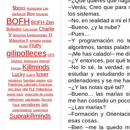
–¿Qué quieres que haga
–Verás, Creo que para 
$boss
Auspiciano Lag
los sistemas.
Blog
barbacoa
bocazas
BOFH
–No, en realidad a mi e
BOFH Zen
–Bueno, ¿y la nube?
Charlie
Bolindre
Casconulo
–Pues…
V
El
derechos fundamentales
–Y programación no t
Máquina II
empatía
espías
Fluffy
algoritmos, tantas palab
ficción
gilipolleces
–¡Me has calado!– me di
GPS
–¿Y entonces, por qué te
hackers
impresora
internet
Killminds
–No lo sé, la verdad, 
Ionosio
estudiar y estudiando i
luser
Lucky
Lucy
ordenadores y se me hac
monitores
Navidad
opinion
p2p
Patologías Laborales Extremas
–¿Y las notas qué tal?
pen drive
pifia
PLE
Pollamboca
–Bueno… las marías si
power luser
reducción de costes
me han costado un poco,
reflexiones
salvajadas
Service
servidores
Pack
SMS
–¿Las marías?
superpoderes
supervisor
–Formación y Orientació
Suprakillminds
esas cosas.
–Bien –me la quedo mir