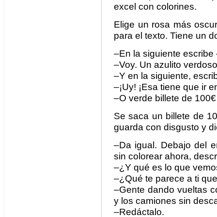
excel con colorines.
Elige un rosa más oscur
para el texto. Tiene un d
–En la siguiente escribe
–Voy. Un azulito verdoso
–Y en la siguiente, escri
–¡Uy! ¡Esa tiene que ir 
–O verde billete de 100€
Se saca un billete de 100
guarda con disgusto y d
–Da igual. Debajo del 
sin colorear ahora, desc
–¿Y qué es lo que vemo
–¿Qué te parece a ti q
–Gente dando vueltas co
y los camiones sin desca
–Redáctalo.