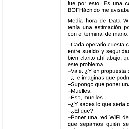
fue por esto. Es una c
BOFHácnido me avisaba
Media hora de Data Wi
tenía una estimación po
con el terminal de mano.
–Cada operario cuesta c
entre sueldo y segurida
bien clarito ahí abajo, 
este problema.
–Vale. ¿Y en propuesta
–¿Te imaginas qué podrí
–Supongo que poner una
–Muelles.
–Eso, muelles.
–¿Y sabes lo que sería 
–¿El qué?
–Poner una red WiFi de 
que sepamos quién se 