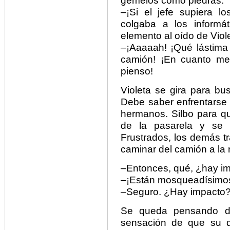
gemelos como piedras.
–¡Si el jefe supiera l
colgaba a los informá
elemento al oído de Viol
–¡Aaaaah! ¡Qué lástima
camión! ¡En cuanto me
pienso!
Violeta se gira para b
Debe saber enfrentarse 
hermanos. Silbo para qu
de la pasarela y se v
Frustrados, los demás t
caminar del camión a la 
–Entonces, qué, ¿hay i
–¡Están mosqueadísimos,
–Seguro. ¿Hay impacto
Se queda pensando d
sensación de que su d