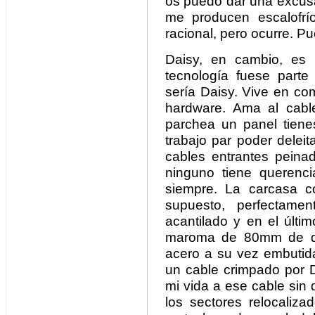
os puedo dar una excusa
me producen escalofrí
racional, pero ocurre. P
Daisy, en cambio, es 
tecnología fuese parte
sería Daisy. Vive en co
hardware. Ama al cab
parchea un panel tienes
trabajo par poder delei
cables entrantes peina
ninguno tiene querenc
siempre. La carcasa co
supuesto, perfectame
acantilado y en el últ
maroma de 80mm de di
acero a su vez embutid
un cable crimpado por D
mi vida a ese cable sin 
los sectores relocaliza