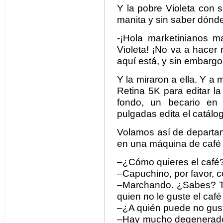
Y la pobre Violeta con su
manita y sin saber dónd
-¡Hola marketinianos m
Violeta! ¡No va a hacer
aquí está, y sin embargo
Y la miraron a ella. Y a 
Retina 5K para editar la
fondo, un becario en
pulgadas edita el catálo
Volamos así de departa
en una máquina de café 
–¿Cómo quieres el café
–Capuchino, por favor, c
–Marchando. ¿Sabes? Te
quien no le guste el café
–¿A quién puede no gusta
–Hay mucho degenerado