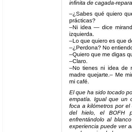
infinita de cagada-repar
–¿Sabes qué quiero que
prácticas?
–Ni idea — dice mirand
izquierda.
–Lo que quiero es que d
–¿Perdona? No entiend
–Quiero que me digas qu
–Claro.
–No tienes ni idea de 
madre quejarte.– Me mir
mi café.
El que ha sido tocado p
empatía. Igual que un 
foca a kilómetros por el
del hielo, el BOFH p
enfrentándolo al blan
experiencia puede ver a