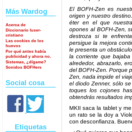
El BOFH-Zen es nuestr
Más Wardog
origen y nuestro destino
éter en el que nuestra
Acerca de
opones al BOFH-Zen, su 
Diccionario luser-
cristiano
destroza si te enfren
Las cookies de los
persigue la mejora cont
huevos
le presenta un obstácul
Por qué antes había
la corriente que bajaba
publicidad y ahora no.
Sistemas, ¿dígame?
alrededor, abrazarlo, ero
Sonidos BOFHers
del BOFH-Zen. Porque pa
Zen, nada impide el viaj
Social cosa
el diodo Zenner, sólo se
toques los cojones has
obtendrás resultados im
MKII saca la tablet y me
un rato se la doy a Vio
con desconfianza. Buen
Etiquetas