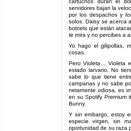
cartuchos duran el do
servidores bajan la velo
por los despachos y l
solos. Daisy se acerca 
botnets que están atacan
te mira y no percibes a 
Yo hago el gilipollas,
cosas.
Pero Violeta… Violeta 
estado larvario. No tie
sabe lo que tiene ent
campanas y no sabe por
netamente odiosa, es im
en su Spotify Premium t
Bunny.
Y sin embargo, estoy e
especie virgen, sin man
oportunidad de su raza 