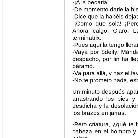
-¡A la becaria!
-De momento darle la bi
-Dice que la habéis deja
-¡Como que sola! ¡Per
Ahora caigo. Claro. 
terminatrix.
-Pues aquí la tengo llo
-Vaya por $deity. Mánd
despacho, por fin ha lle
páramo.
-Va para allá, y haz el fa
-No te prometo nada, est
Un minuto después apare
arrastrando los pies 
desdicha y la desolació
los brazos en jarras.
-Pero criatura, ¿qué te
cabeza en el hombro y r