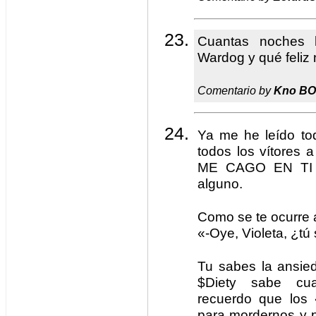
Cuantas noches 
Wardog y qué feliz
Comentario by
Kno B
Ya me he leído tod
todos los vítores
ME CAGO EN TI y
alguno.
Como se te ocurre 
«-Oye, Violeta, ¿tú
Tu sabes la ansie
$Diety sabe cua
recuerdo que los
para mordernos y 