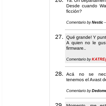
Ya. Un departament
Desde cuando Wat
ficción?
Comentario by
Nestic
—
Qué grande! Y pun
A quien no le gu
firmware..
Comentario by
KATRE
Acá no se neces
tenemos el Avast d
Comentario by
Dedome
Momento, me esta