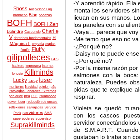
-Y aprendió rápido. Ella
$boss
monta los servidores si
Auspiciano Lag
Blog
barbacoa
bocazas
licuan en sus manos. Lo
BOFH
BOFH Zen
los paneles con su alient
Charlie
-Vaya… parece que voy 
Bolindre
Casconulo
V
El
-Me temo que eso no va 
derechos fundamentales
Máquina II
empatía
espías
-¿Por qué no?
Fluffy
ficción
-Daisy no te puede ense
gilipolleces
GPS
-¿Por qué no?
hackers
impresora
internet
-Por la misma razón por
Killminds
Ionosio
salmones con la boca:
luser
Lucky
Lucy
naturaleza. Puedes obse
monitores
Navidad
opinion
p2p
pidas que te explique a
Patologías Laborales Extremas
respirar.
pen drive
pifia
PLE
Pollamboca
power luser
reducción de costes
Violeta se quedó miran
reflexiones
salvajadas
Service
servidores
Pack
SMS
con los cascos puest
superpoderes
supervisor
servidor conectándolos 
Suprakillminds
de S.M.A.R.T. Cuando
gustaban lo tiraba sin c