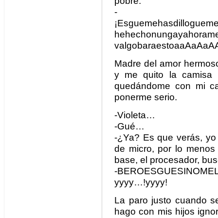
pobre.
-
¡Esguemehasdillogueme
hehechonungayahoramesi
valgobaraestoaaAaAa
Madre del amor hermoso.
y me quito la camisa 
quedándome con mi ca
ponerme serio.
-Violeta…
-Gué…
-¿Ya? Es que verás, yo
de micro, por lo menos
base, el procesador, bu
-BEROESGUESINOME
yyyy…!yyyy!
La paro justo cuando s
hago con mis hijos igno