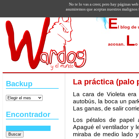
No te lo vas a creer, pero hay páginas web
asumiremos que aceptas nuestros malignos f
E
l blog de
L
acosan.
o
La práctica (palo p
Backup
La cara de Violeta er
autobús, la boca un par
Las ganas, de salir corri
Encontrador
Los pétalos de papel a
Apagué el ventilador y 
miraba de medio lado y