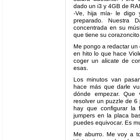
dado un i3 y 4GB de RAM
-Ve, hija mía- le dig
preparado. Nuestra Da
concentrada en su mús
que tiene su corazoncito
Me pongo a redactar un e
en hito lo que hace Vio
coger un alicate de co
esas.
Los minutos van pasan
hace más que darle vue
dónde empezar. Que 
resolver un puzzle de 6
hay que configurar la 
jumpers en la placa ba
puedes equivocar. Es mu
Me aburro. Me voy a to