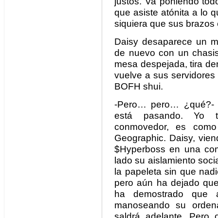
justos. Va poniendo tod
que asiste atónita a lo
siquiera que sus brazos
Daisy desaparece un mo
de nuevo con un chasi
mesa despejada, tira den
vuelve a sus servidores
BOFH shui.
-Pero… pero… ¿qué?- Vi
está pasando. Yo ta
conmovedor, es como
Geographic. Daisy, vien
$Hyperboss en una com
lado su aislamiento socia
la papeleta sin que nadie
pero aún ha dejado que
ha demostrado que 
manoseando su ordena
saldrá adelante. Pero