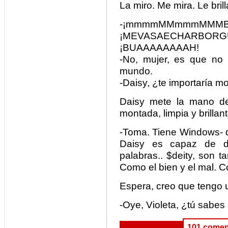
La miro. Me mira. Le bril
-¡mmmmMMmmmMMMB
¡MEVASAECHARBORGUESO
¡BUAAAAAAAAH!
-No, mujer, es que no
mundo.
-Daisy, ¿te importaría m
Daisy mete la mano d
montada, limpia y brillan
-Toma. Tiene Windows- d
Daisy es capaz de d
palabras.. $deity, son t
Como el bien y el mal. C
Espera, creo que tengo 
-Oye, Violeta, ¿tú sabes
101 comen