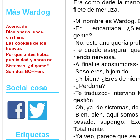
Era como darle la mano
filete de merluza.
Más Wardog
-Mi nombre es Wardog. El
Acerca de
-En… encantada. ¿Siem
Diccionario luser-
gente?
cristiano
-No, este año quería pr
Las cookies de los
huevos
-Te puedo asegurar que
Por qué antes había
riendo nerviosa.
publicidad y ahora no.
-Al final te acostumbras-
Sistemas, ¿dígame?
-Soso eres, hijomido.
Sonidos BOFHers
-¿Y bien? ¿Eres de hierr
-¿Perdona?
Social cosa
-Te traduzco- intervino
gestión.
-Oh, ya, de sistemas, d
-Bien, bien, aquí somo
pesado, supongo. Exc
Totalmente.
Etiquetas
-Ya veo, parece que se le