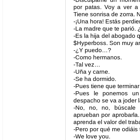
por patas. Voy a ver 
Tiene sonrisa de zorra. N
-¡Una hora! Estás perdi
-La madre que te parió.
-Es la hija del abogado 
$Hyperboss. Son muy a
-¿Y puedo…?
-Como hermanos.
-Tal vez…
-Uña y carne.
-Se ha dormido.
-Pues tiene que terminar 
-Pues le ponemos un
despacho se va a joder l
-No, no, no, búscale
aprueban por aprobarla.
aprenda el valor del tra
-Pero por qué me odiáis 
-We love you.