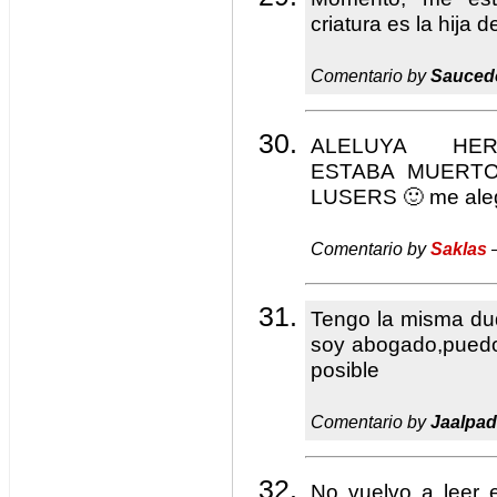
criatura es la hija 
Comentario by
Sauced
ALELUYA HE
ESTABA MUERT
LUSERS 🙂 me alegr
Comentario by
Saklas
—
Tengo la misma d
soy abogado,puedo
posible
Comentario by
Jaalpad
No vuelvo a leer e