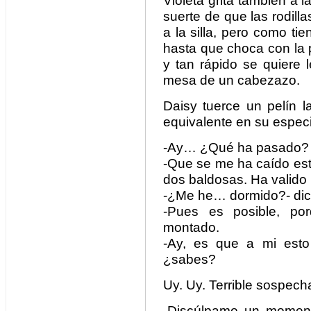
Violeta grita también a l
suerte de que las rodill
a la silla, pero como ti
hasta que choca con la 
y tan rápido se quiere l
mesa de un cabezazo.
Daisy tuerce un pelín l
equivalente en su espec
-Ay… ¿Qué ha pasado?
-Que se me ha caído esto
dos baldosas. Ha valido 
-¿Me he… dormido?- dic
-Pues es posible, por
montado.
-Ay, es que a mi esto
¿sabes?
Uy. Uy. Terrible sospech
-Discúlpame un momento