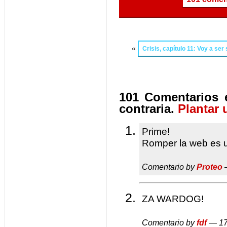
«
Crisis, capítulo 11: Voy a ser
101 Comentarios e
contraria.
Plantar 
Prime!
Romper la web es u
Comentario by
Proteo
—
ZA WARDOG!
Comentario by
fdf
— 17