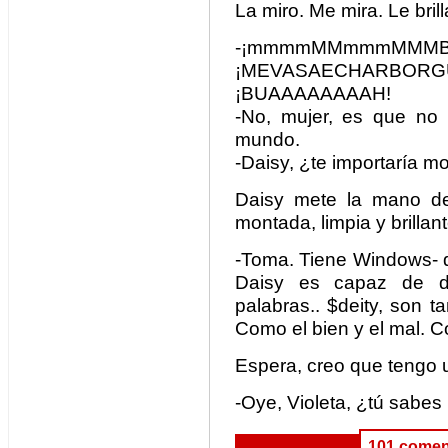
La miro. Me mira. Le bril
-¡mmmmMMmmmMMMB
¡MEVASAECHARBORGUESO
¡BUAAAAAAAAH!
-No, mujer, es que no
mundo.
-Daisy, ¿te importaría m
Daisy mete la mano d
montada, limpia y brillan
-Toma. Tiene Windows- d
Daisy es capaz de d
palabras.. $deity, son t
Como el bien y el mal. C
Espera, creo que tengo 
-Oye, Violeta, ¿tú sabes
101 comen