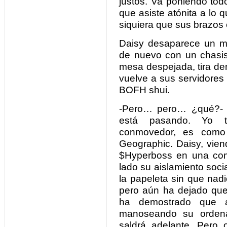
justos. Va poniendo tod
que asiste atónita a lo
siquiera que sus brazos
Daisy desaparece un mo
de nuevo con un chasi
mesa despejada, tira den
vuelve a sus servidores
BOFH shui.
-Pero… pero… ¿qué?- Vi
está pasando. Yo ta
conmovedor, es como
Geographic. Daisy, vien
$Hyperboss en una com
lado su aislamiento socia
la papeleta sin que nadie
pero aún ha dejado que
ha demostrado que 
manoseando su ordena
saldrá adelante. Pero