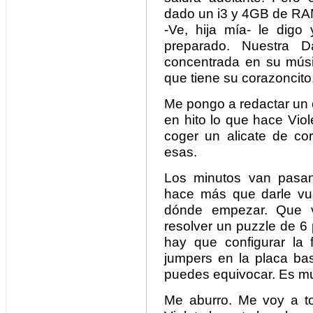
dado un i3 y 4GB de RAM
-Ve, hija mía- le dig
preparado. Nuestra Da
concentrada en su mús
que tiene su corazoncito
Me pongo a redactar un e
en hito lo que hace Vio
coger un alicate de co
esas.
Los minutos van pasan
hace más que darle vue
dónde empezar. Que 
resolver un puzzle de 6
hay que configurar la 
jumpers en la placa ba
puedes equivocar. Es mu
Me aburro. Me voy a to