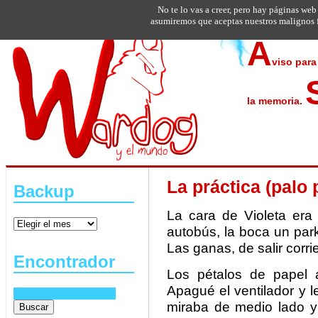
No te lo vas a creer, pero hay páginas web
asumiremos que aceptas nuestros malignos f
A
viso para
la memoria.
La práctica (palo p
Backup
La cara de Violeta er
autobús, la boca un par
Las ganas, de salir corri
Encontrador
Los pétalos de papel a
Apagué el ventilador y 
miraba de medio lado y