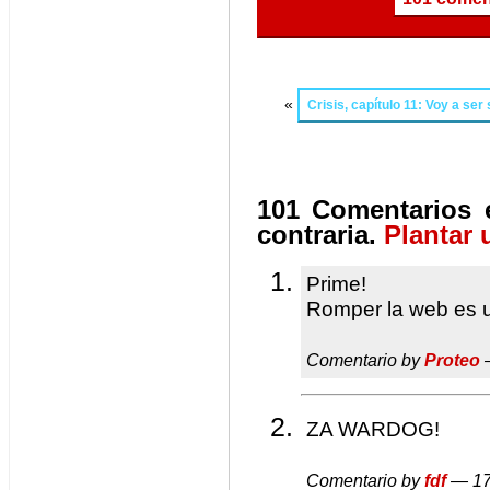
«
Crisis, capítulo 11: Voy a ser
101 Comentarios e
contraria.
Plantar 
Prime!
Romper la web es u
Comentario by
Proteo
—
ZA WARDOG!
Comentario by
fdf
— 17