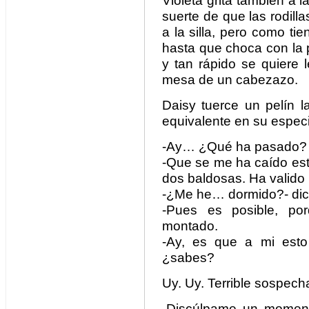
Violeta grita también a l
suerte de que las rodill
a la silla, pero como ti
hasta que choca con la 
y tan rápido se quiere l
mesa de un cabezazo.
Daisy tuerce un pelín l
equivalente en su espec
-Ay… ¿Qué ha pasado?
-Que se me ha caído esto
dos baldosas. Ha valido 
-¿Me he… dormido?- dic
-Pues es posible, por
montado.
-Ay, es que a mi esto
¿sabes?
Uy. Uy. Terrible sospech
-Discúlpame un momento