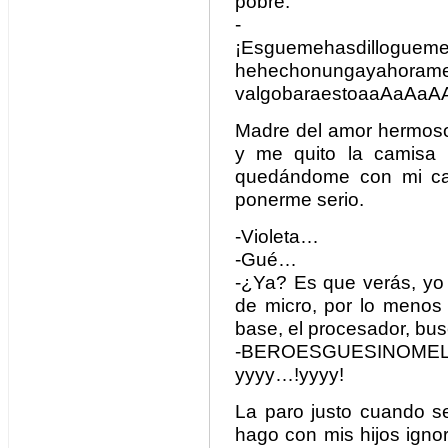
pobre.
-
¡Esguemehasdillogueme
hehechonungayahoramesi
valgobaraestoaaAaAa
Madre del amor hermoso.
y me quito la camisa 
quedándome con mi ca
ponerme serio.
-Violeta…
-Gué…
-¿Ya? Es que verás, yo
de micro, por lo menos
base, el procesador, bu
-BEROESGUESINOME
yyyy…!yyyy!
La paro justo cuando s
hago con mis hijos igno