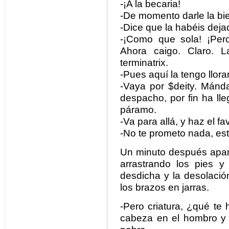
-¡A la becaria!
-De momento darle la bi
-Dice que la habéis deja
-¡Como que sola! ¡Per
Ahora caigo. Claro. 
terminatrix.
-Pues aquí la tengo llo
-Vaya por $deity. Mánd
despacho, por fin ha lle
páramo.
-Va para allá, y haz el fa
-No te prometo nada, est
Un minuto después apare
arrastrando los pies 
desdicha y la desolació
los brazos en jarras.
-Pero criatura, ¿qué te
cabeza en el hombro y r