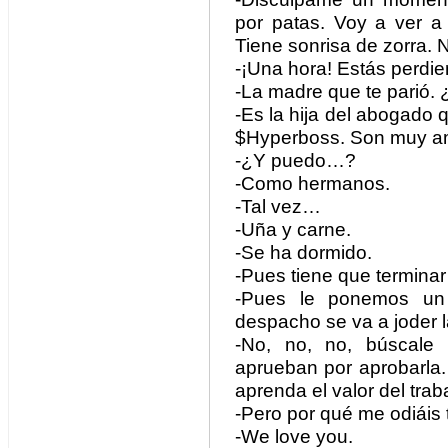
por patas. Voy a ver 
Tiene sonrisa de zorra. N
-¡Una hora! Estás perdi
-La madre que te parió.
-Es la hija del abogado 
$Hyperboss. Son muy a
-¿Y puedo…?
-Como hermanos.
-Tal vez…
-Uña y carne.
-Se ha dormido.
-Pues tiene que terminar 
-Pues le ponemos un
despacho se va a joder l
-No, no, no, búscale
aprueban por aprobarla.
aprenda el valor del tra
-Pero por qué me odiáis 
-We love you.