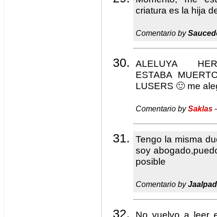
criatura es la hija 
Comentario by
Sauced
ALELUYA HE
ESTABA MUERT
LUSERS 🙂 me alegr
Comentario by
Saklas
—
Tengo la misma d
soy abogado,puedo
posible
Comentario by
Jaalpad
No vuelvo a leer e