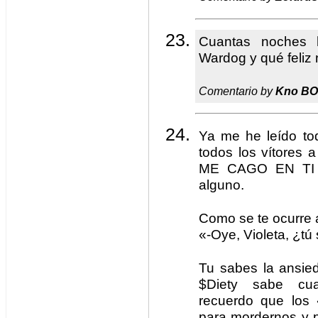
Cuantas noches 
Wardog y qué feliz
Comentario by
Kno B
Ya me he leído tod
todos los vítores
ME CAGO EN TI y
alguno.
Como se te ocurre 
«-Oye, Violeta, ¿tú
Tu sabes la ansie
$Diety sabe cua
recuerdo que los
para mordernos y 