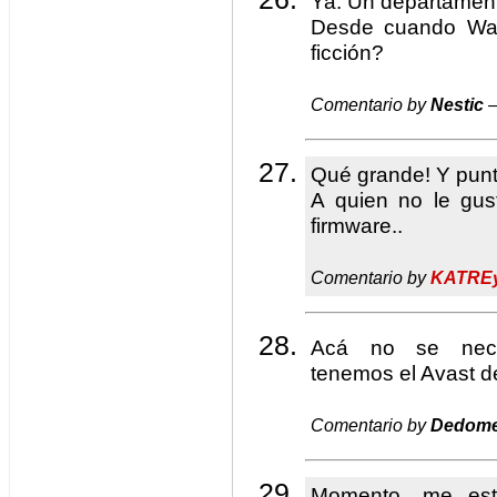
Ya. Un departament
Desde cuando Wat
ficción?
Comentario by
Nestic
—
Qué grande! Y pun
A quien no le gu
firmware..
Comentario by
KATRE
Acá no se neces
tenemos el Avast d
Comentario by
Dedome
Momento, me esta