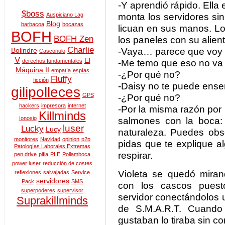
-Y aprendió rápido. Ella
$boss
monta los servidores si
Auspiciano Lag
Blog
barbacoa
bocazas
licuan en sus manos. Lo
BOFH
BOFH Zen
los paneles con su alient
Charlie
-Vaya… parece que voy 
Bolindre
Casconulo
V
El
-Me temo que eso no va 
derechos fundamentales
Máquina II
empatía
espías
-¿Por qué no?
Fluffy
ficción
-Daisy no te puede ense
gilipolleces
GPS
-¿Por qué no?
hackers
impresora
internet
-Por la misma razón por
Killminds
Ionosio
salmones con la boca:
luser
Lucky
Lucy
naturaleza. Puedes obse
monitores
Navidad
opinion
p2p
pidas que te explique a
Patologías Laborales Extremas
respirar.
pen drive
pifia
PLE
Pollamboca
power luser
reducción de costes
Violeta se quedó miran
reflexiones
salvajadas
Service
servidores
Pack
SMS
con los cascos puest
superpoderes
supervisor
servidor conectándolos 
Suprakillminds
de S.M.A.R.T. Cuando
gustaban lo tiraba sin c