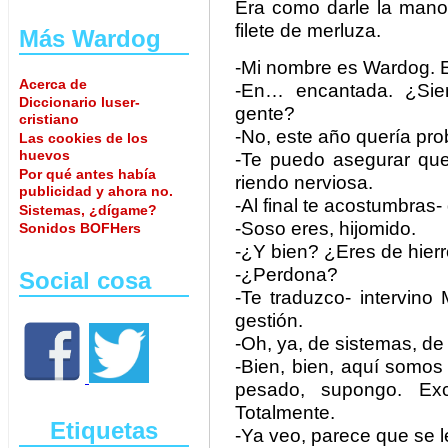
Era como darle la mano
filete de merluza.
Más Wardog
-Mi nombre es Wardog. El
Acerca de
-En… encantada. ¿Siem
Diccionario luser-
gente?
cristiano
-No, este año quería pr
Las cookies de los
huevos
-Te puedo asegurar que
Por qué antes había
riendo nerviosa.
publicidad y ahora no.
-Al final te acostumbras-
Sistemas, ¿dígame?
-Soso eres, hijomido.
Sonidos BOFHers
-¿Y bien? ¿Eres de hierr
-¿Perdona?
Social cosa
-Te traduzco- intervino
gestión.
-Oh, ya, de sistemas, d
-Bien, bien, aquí somo
pesado, supongo. Exc
Totalmente.
Etiquetas
-Ya veo, parece que se le