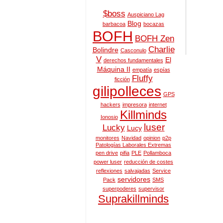
$boss
Auspiciano Lag
Blog
barbacoa
bocazas
BOFH
BOFH Zen
Charlie
Bolindre
Casconulo
V
El
derechos fundamentales
Máquina II
empatía
espías
Fluffy
ficción
gilipolleces
GPS
hackers
impresora
internet
Killminds
Ionosio
luser
Lucky
Lucy
monitores
Navidad
opinion
p2p
Patologías Laborales Extremas
pen drive
pifia
PLE
Pollamboca
power luser
reducción de costes
reflexiones
salvajadas
Service
servidores
Pack
SMS
superpoderes
supervisor
Suprakillminds