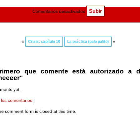
Subir
Comentarios desactivados
«
»
Crisis: capítulo 10
La práctica (palo palito)
rimero que comente está autorizado a d
meeeer"
ments yet.
los comentarios
|
the comment form is closed at this time.