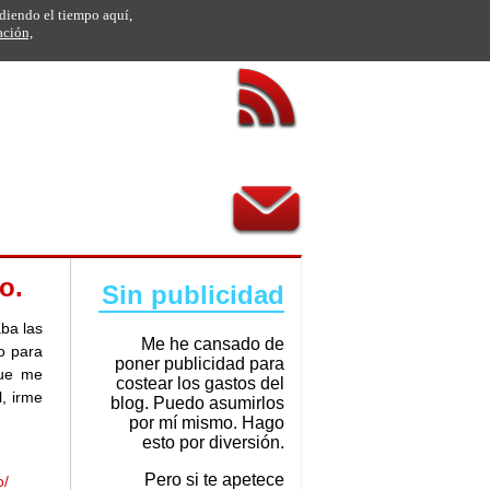
rdiendo el tiempo aquí,
ación,
o.
Sin publicidad
ba las
Me he cansado de
o para
poner publicidad para
que me
costear los gastos del
l, irme
blog. Puedo asumirlos
por mí mismo. Hago
esto por diversión.
Pero si te apetece
o/