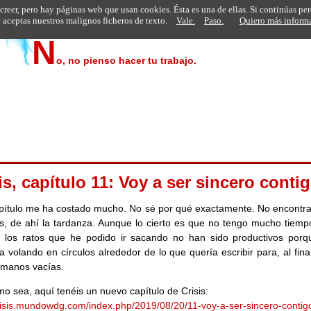
 creer, pero hay páginas web que usan cookies. Ésta es una de ellas. Si continúas pe
aceptas nuestros malignos ficheros de texto.
Vale.
Paso.
Quiero más inform
N
o, no pienso hacer tu trabajo.
is, capítulo 11: Voy a ser sincero contig
pítulo me ha costado mucho. No sé por qué exactamente. No encontra
s, de ahí la tardanza. Aunque lo cierto es que no tengo mucho tiemp
r, los ratos que he podido ir sacando no han sido productivos por
 volando en círculos alrededor de lo que quería escribir para, al fina
 manos vacías.
o sea, aquí tenéis un nuevo capítulo de Crisis:
crisis.mundowdg.com/index.php/2019/08/20/11-voy-a-ser-sincero-contig