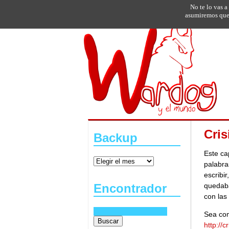
No te lo vas a
asumiremos que 
Cris
Backup
Este ca
palabra
escribi
quedaba
Encontrador
con las
Sea com
http://