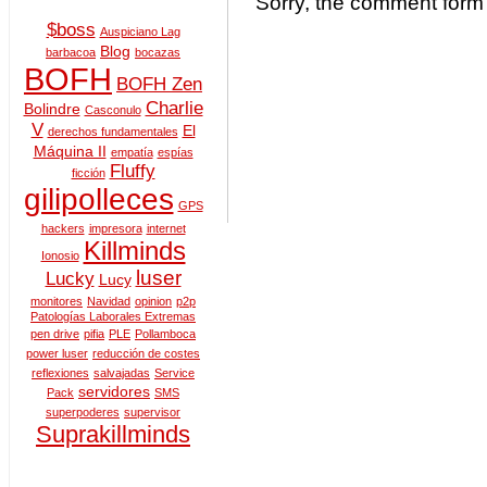
Sorry, the comment form i
$boss
Auspiciano Lag
Blog
barbacoa
bocazas
BOFH
BOFH Zen
Charlie
Bolindre
Casconulo
V
El
derechos fundamentales
Máquina II
empatía
espías
Fluffy
ficción
gilipolleces
GPS
hackers
impresora
internet
Killminds
Ionosio
luser
Lucky
Lucy
monitores
Navidad
opinion
p2p
Patologías Laborales Extremas
pen drive
pifia
PLE
Pollamboca
power luser
reducción de costes
reflexiones
salvajadas
Service
servidores
Pack
SMS
superpoderes
supervisor
Suprakillminds