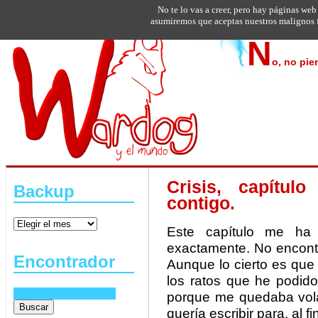
No te lo vas a creer, pero hay páginas web
asumiremos que aceptas nuestros malignos f
N
o, no pie
Crisis, capítul
Backup
contigo.
Este capítulo me ha
exactamente. No encontr
Encontrador
Aunque lo cierto es que
los ratos que he podido
porque me quedaba vola
quería escribir para, al 